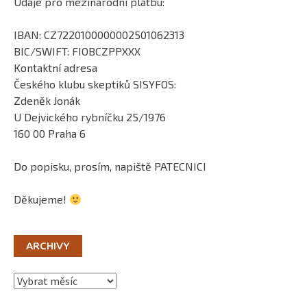
Údaje pro mezinárodní platbu:
IBAN: CZ7220100000002501062313
BIC/SWIFT: FIOBCZPPXXX
Kontaktní adresa
Českého klubu skeptiků SISYFOS:
Zdeněk Jonák
U Dejvického rybníčku 25/1976
160 00 Praha 6
Do popisku, prosím, napiště PATECNICI
Děkujeme!
ARCHIVY
Archivy