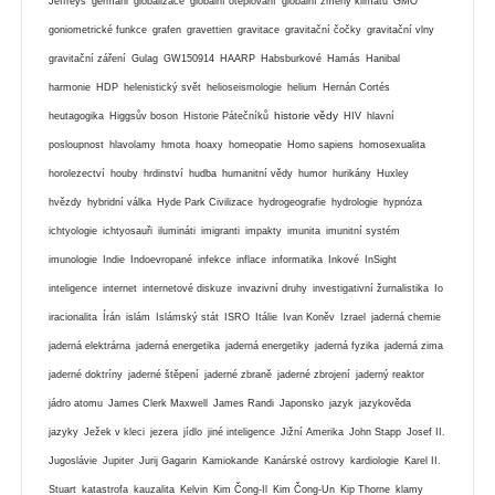
Jeffreys
germáni
globalizace
globální oteplování
globální zmeny klimatu
GMO
goniometrické funkce
grafen
gravettien
gravitace
gravitační čočky
gravitační vlny
gravitační záření
Gulag
GW150914
HAARP
Habsburkové
Hamás
Hanibal
harmonie
HDP
helenistický svět
helioseismologie
helium
Hernán Cortés
historie vědy
heutagogika
Higgsův boson
Historie Pátečníků
HIV
hlavní
posloupnost
hlavolamy
hmota
hoaxy
homeopatie
Homo sapiens
homosexualita
horolezectví
houby
hrdinství
hudba
humanitní vědy
humor
hurikány
Huxley
hvězdy
hybridní válka
Hyde Park Civilizace
hydrogeografie
hydrologie
hypnóza
ichtyologie
ichtyosauři
ilumináti
imigranti
impakty
imunita
imunitní systém
imunologie
Indie
Indoevropané
infekce
inflace
informatika
Inkové
InSight
inteligence
internet
internetové diskuze
invazivní druhy
investigativní žurnalistika
Io
iracionalita
Írán
islám
Islámský stát
ISRO
Itálie
Ivan Koněv
Izrael
jaderná chemie
jaderná elektrárna
jaderná energetika
jaderná energetiky
jaderná fyzika
jaderná zima
jaderné doktríny
jaderné štěpení
jaderné zbraně
jaderné zbrojení
jaderný reaktor
jádro atomu
James Clerk Maxwell
James Randi
Japonsko
jazyk
jazykověda
jazyky
Ježek v kleci
jezera
jídlo
jiné inteligence
Jižní Amerika
John Stapp
Josef II.
Jugoslávie
Jupiter
Jurij Gagarin
Kamiokande
Kanárské ostrovy
kardiologie
Karel II.
Stuart
katastrofa
kauzalita
Kelvin
Kim Čong-Il
Kim Čong-Un
Kip Thorne
klamy