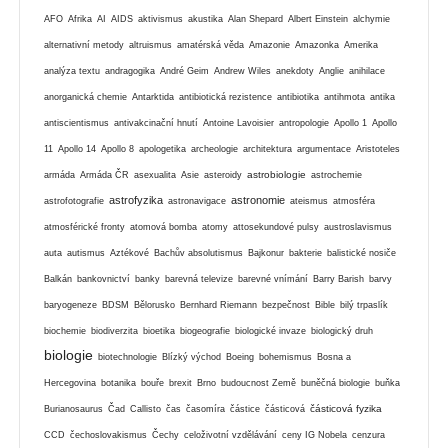
AFO
Afrika
AI
AIDS
aktivismus
akustika
Alan Shepard
Albert Einstein
alchymie
alternativní metody
altruismus
amatérská věda
Amazonie
Amazonka
Amerika
analýza textu
andragogika
André Geim
Andrew Wiles
anekdoty
Anglie
anihilace
anorganická chemie
Antarktida
antibiotická rezistence
antibiotika
antihmota
antika
antiscientismus
antivakcinační hnutí
Antoine Lavoisier
antropologie
Apollo 1
Apollo
11
Apollo 14
Apollo 8
apologetika
archeologie
architektura
argumentace
Aristoteles
astrobiologie
armáda
Armáda ČR
asexualita
Asie
asteroidy
astrochemie
astrofyzika
astronomie
astrofotografie
astronavigace
ateismus
atmosféra
atmosférické fronty
atomová bomba
atomy
attosekundové pulsy
austroslavismus
auta
autismus
Aztékové
Bachův absolutismus
Bajkonur
bakterie
balistické nosiče
Balkán
bankovnictví
banky
barevná televize
barevné vnímání
Barry Barish
barvy
baryogeneze
BDSM
Bělorusko
Bernhard Riemann
bezpečnost
Bible
bilý trpaslík
biochemie
biodiverzita
bioetika
biogeografie
biologické invaze
biologický druh
biologie
biotechnologie
Blízký východ
Boeing
bohemismus
Bosna a
Hercegovina
botanika
bouře
brexit
Brno
budoucnost Země
buněčná biologie
buňka
částicová fyzika
Burianosaurus
Čad
Callisto
čas
časomíra
částice
částicová
CCD
čechoslovakismus
Čechy
celoživotní vzdělávání
ceny IG Nobela
cenzura