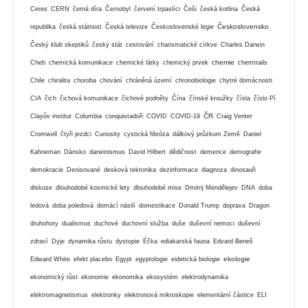
Ceres
CERN
černá díra
Černobyl
červení trpaslíci
Češi
česká kotlina
Česká
Československo
republika
česká státnost
Česká televize
Československé legie
Český klub skeptiků
český stát
cestování
charismatické církve
Charles Darwin
chemie
Cheb
chemická komunikace
chemické látky
chemický prvek
chemtrails
Chile
chiralita
choroba
chování
chráněná území
chronobiologie
chytré domácnosti
CIA
čich
čichová komunikace
čichové podněty
Čína
čínské kroužky
čísla
číslo Pí
ČR
Clayův institut
Columbia
conquistadoři
COVID
COVID-19
Craig Venter
Cromwell
čtyři jezdci
Curiosity
cystická fibróza
dálkový průzkum Země
Daniel
Kahneman
Dánsko
darwinismus
David Hilbert
dědičnost
demence
demografie
demokracie
Denisované
desková tektonika
dezinformace
diagnoza
dinosauři
diskuse
dlouhodobé kosmické lety
dlouhodobé mise
Dmitrij Mendělejev
DNA
doba
ledová
doba poledová
domácí násilí
domestikace
Donald Trump
doprava
Dragon
druhohory
dualismus
duchové
duchovní služba
duše
duševní nemoci
duševní
zdraví
Dyje
dynamika růstu
dystopie
Éčka
ediakarská fauna
Edvard Beneš
ekologie
Edward White
efekt placebo
Egypt
egyptologie
eidetická biologie
ekonomický růst
ekonomie
ekonomika
ekosystém
elektrodynamika
elektromagnetismus
elektronky
elektronová mikroskopie
elementární částice
ELI