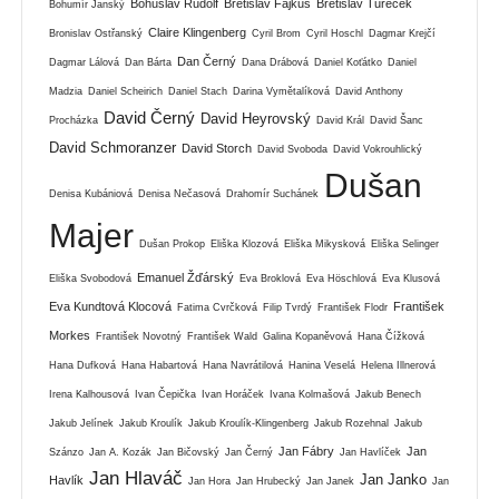
Bohuslav Rudolf
Břetislav Fajkus
Břetislav Tureček
Bohumír Janský
Claire Klingenberg
Bronislav Ostřanský
Cyril Brom
Cyril Hoschl
Dagmar Krejčí
Dan Černý
Dagmar Lálová
Dan Bárta
Dana Drábová
Daniel Koťátko
Daniel
Madzia
Daniel Scheirich
Daniel Stach
Darina Vymětalíková
David Anthony
David Černý
David Heyrovský
Procházka
David Král
David Šanc
David Schmoranzer
David Storch
David Svoboda
David Vokrouhlický
Dušan
Denisa Kubániová
Denisa Nečasová
Drahomír Suchánek
Majer
Dušan Prokop
Eliška Klozová
Eliška Mikysková
Eliška Selinger
Emanuel Žďárský
Eliška Svobodová
Eva Broklová
Eva Höschlová
Eva Klusová
Eva Kundtová Klocová
František
Fatima Cvrčková
Filip Tvrdý
František Flodr
Morkes
František Novotný
František Wald
Galina Kopaněvová
Hana Čížková
Hana Dufková
Hana Habartová
Hana Navrátilová
Hanina Veselá
Helena Illnerová
Irena Kalhousová
Ivan Čepička
Ivan Horáček
Ivana Kolmašová
Jakub Benech
Jakub Jelínek
Jakub Kroulík
Jakub Kroulík-Klingenberg
Jakub Rozehnal
Jakub
Jan Fábry
Jan
Szánzo
Jan A. Kozák
Jan Bičovský
Jan Černý
Jan Havlíček
Jan Hlaváč
Jan Janko
Havlík
Jan Hora
Jan Hrubecký
Jan Janek
Jan