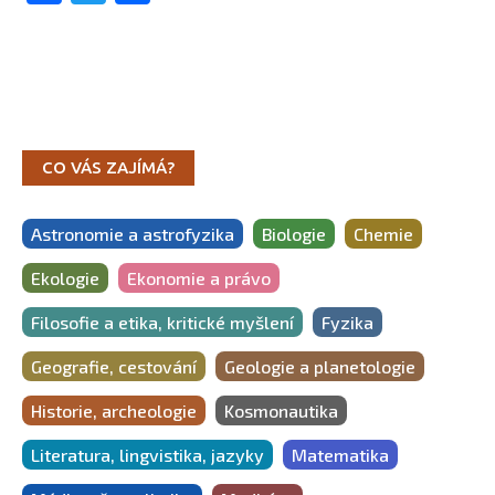
CO VÁS ZAJÍMÁ?
Astronomie a astrofyzika
Biologie
Chemie
Ekologie
Ekonomie a právo
Filosofie a etika, kritické myšlení
Fyzika
Geografie, cestování
Geologie a planetologie
Historie, archeologie
Kosmonautika
Literatura, lingvistika, jazyky
Matematika