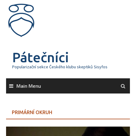
Skip
to
content
Pátečníci
Popularizační sekce Českého klubu skeptiků Sisyfos
Main Menu
PRIMÁRNÍ OKRUH