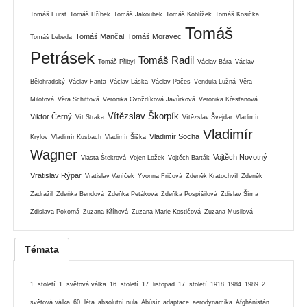
Tomáš Fürst
Tomáš Hříbek
Tomáš Jakoubek
Tomáš Koblížek
Tomáš Kosička
Tomáš
Tomáš Mančal
Tomáš Moravec
Tomáš Lebeda
Petrásek
Tomáš Radil
Tomáš Přibyl
Václav Bára
Václav
Bělohradský
Václav Fanta
Václav Láska
Václav Pačes
Vendula Lužná
Věra
Milotová
Věra Schiffová
Veronika Gvoždíková Javůrková
Veronika Křesťanová
Vítězslav Škorpík
Viktor Černý
Vít Straka
Vítězslav Švejdar
Vladimír
Vladimír
Vladimír Socha
Krylov
Vladimír Kusbach
Vladimír Šiška
Wagner
Vojtěch Novotný
Vlasta Štekrová
Vojen Ložek
Vojtěch Barták
Vratislav Rýpar
Vratislav Vaníček
Yvonna Fričová
Zdeněk Kratochvíl
Zdeněk
Zadražil
Zdeňka Bendová
Zdeňka Petáková
Zdeňka Pospíšilová
Zdislav Šíma
Zdislava Pokorná
Zuzana Kříhová
Zuzana Marie Kostićová
Zuzana Musilová
Témata
1. století
1. světová válka
16. století
17. listopad
17. století
1918
1984
1989
2.
světová válka
60. léta
absolutní nula
Abúsír
adaptace
aerodynamika
Afghánistán