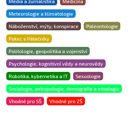
Média a žurnalistika
Medicína
Meteorologie a klimatologie
Náboženství, mýty, konspirace
Paleontologie
Pokec s Pátečníky
Politologie, geopolitika a vojenství
Psychologie, kognitivní vědy a neurovědy
Robotika, kybernetika a IT
Sexuologie
Sociologie, antropologie, demografie a etnologie
Vhodné pro SŠ
Vhodné pro ZŠ