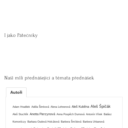
I jako Pátečníky
Naši milí přednášející a témata přednášek
Autoři
Aleš Špičák
Aleš Kuběna
Adam Hradilek
Adéla Šimková
Alena Lehnerová
Anetta Pierzynová
Aleš Stuchlík
Anna Pospěch Durnová
Antonín Vítek
Balász
Komoróczy
Barbara Oudová Holcátová
Barbora Šmídová
Barbora Urbanová