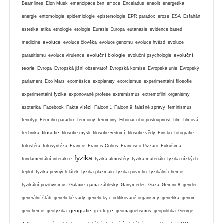
Beamlines
Elon Musk
emancipace žen
emoce
Enceladus
eneolit
energetika
energie
entomologie
epidemiologie
epistemologie
EPR paradox
eroze
ESA
Esfahán
estetika
etika
etnologie
etologie
Eurasie
Europa
eutanazie
evidence based
evoluce
medicine
evoluce člověka
evoluce genomu
evoluce hvězd
evoluce
evoluční biologie
evoluční
parasitismu
evoluce virulence
evoluční psychologie
teorie
Evropa
Evropská jižní observatoř
Evropská komise
Evropská unie
Evropský
parlament
Exo Mars
exoměsíce
exoplanety
exorcismus
experimentální filosofie
experimentální fyzika
exponované profese
extremismus
extremofilní organismy
ezoterika
Facebook
Fakta vítězí
Falcon 1
Falcon 9
falešné zprávy
feminismus
fenotyp
Fermiho paradox
fermiony
feromony
Fibonacciho posloupnost
film
filmová
filosofie
technika
filosofie mysli
filosofie vědomí
filosofie vědy
Finsko
fotografie
fotosféra
fotosyntéza
Francie
Francis Collins
Francisco Pizzaro
Fukušima
fyzika
fundamentální interakce
fyzika atmosféry
fyzika materiálů
fyzika nízkých
teplot
fyzika pevných látek
fyzika plazmatu
fyzika povrchů
fyzikální chemie
fyzikální pozitivismus
Galaxie
gama záblesky
Ganymedes
Gaza
Gemini 8
gender
generální štáb
genetické vady
geneticky modifikované organismy
genetika
genom
geografie
geologie
geochemie
geofyzika
geomagnetismus
geopolitika
George