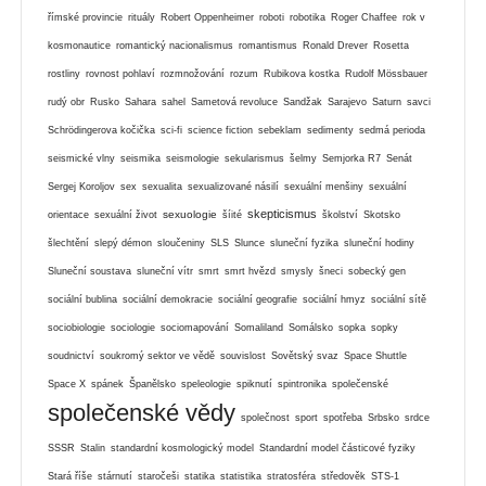
římské provincie
rituály
Robert Oppenheimer
roboti
robotika
Roger Chaffee
rok v
kosmonautice
romantický nacionalismus
romantismus
Ronald Drever
Rosetta
rostliny
rovnost pohlaví
rozmnožování
rozum
Rubikova kostka
Rudolf Mössbauer
rudý obr
Rusko
Sahara
sahel
Sametová revoluce
Sandžak
Sarajevo
Saturn
savci
Schrödingerova kočička
sci-fi
science fiction
sebeklam
sedimenty
sedmá perioda
seismické vlny
seismika
seismologie
sekularismus
šelmy
Semjorka R7
Senát
Sergej Koroljov
sex
sexualita
sexualizované násilí
sexuální menšiny
sexuální
skepticismus
sexuologie
orientace
sexuální život
šíité
školství
Skotsko
šlechtění
slepý démon
sloučeniny
SLS
Slunce
sluneční fyzika
sluneční hodiny
Sluneční soustava
sluneční vítr
smrt
smrt hvězd
smysly
šneci
sobecký gen
sociální bublina
sociální demokracie
sociální geografie
sociální hmyz
sociální sítě
sociobiologie
sociologie
sociomapování
Somaliland
Somálsko
sopka
sopky
soudnictví
soukromý sektor ve vědě
souvislost
Sovětský svaz
Space Shuttle
Space X
spánek
Španělsko
speleologie
spiknutí
spintronika
společenské
společenské vědy
společnost
sport
spotřeba
Srbsko
srdce
SSSR
Stalin
standardní kosmologický model
Standardní model částicové fyziky
Stará říše
stárnutí
staročeši
statika
statistika
stratosféra
středověk
STS-1