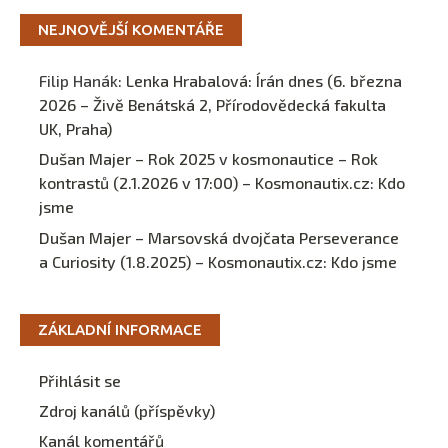
NEJNOVĚJŠÍ KOMENTÁŘE
Filip Hanák
:
Lenka Hrabalová: Írán dnes (6. března
2026 – Živě Benátská 2, Přírodovědecká fakulta
UK, Praha)
Dušan Majer – Rok 2025 v kosmonautice – Rok
kontrastů (2.1.2026 v 17:00) – Kosmonautix.cz
:
Kdo
jsme
Dušan Majer – Marsovská dvojčata Perseverance
a Curiosity (1.8.2025) – Kosmonautix.cz
:
Kdo jsme
ZÁKLADNÍ INFORMACE
Přihlásit se
Zdroj kanálů (příspěvky)
Kanál komentářů