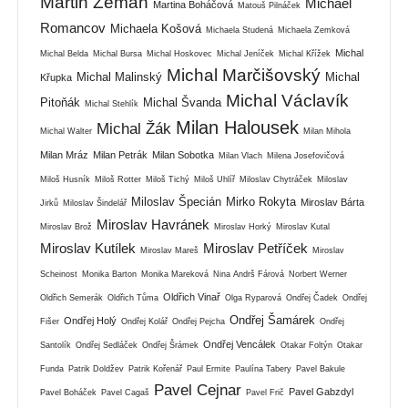
Martin Zeman
Michael
Martina Boháčová
Matouš Pilnáček
Romancov
Michaela Košová
Michaela Studená
Michaela Zemková
Michal
Michal Belda
Michal Bursa
Michal Hoskovec
Michal Jeníček
Michal Křížek
Michal Marčišovský
Michal Malinský
Michal
Křupka
Michal Václavík
Pitoňák
Michal Švanda
Michal Stehlík
Milan Halousek
Michal Žák
Michal Walter
Milan Mihola
Milan Mráz
Milan Petrák
Milan Sobotka
Milan Vlach
Milena Josefovičová
Miloš Husník
Miloš Rotter
Miloš Tichý
Miloš Uhlíř
Miloslav Chytráček
Miloslav
Miloslav Špecián
Mirko Rokyta
Miroslav Bárta
Jirků
Miloslav Šindelář
Miroslav Havránek
Miroslav Brož
Miroslav Horký
Miroslav Kutal
Miroslav Kutílek
Miroslav Petříček
Miroslav Mareš
Miroslav
Scheinost
Monika Barton
Monika Mareková
Nina Andrš Fárová
Norbert Werner
Oldřich Vinař
Oldřich Semerák
Oldřich Tůma
Olga Ryparová
Ondřej Čadek
Ondřej
Ondřej Šamárek
Ondřej Holý
Fišer
Ondřej Kolář
Ondřej Pejcha
Ondřej
Ondřej Vencálek
Santolík
Ondřej Sedláček
Ondřej Šrámek
Otakar Foltýn
Otakar
Funda
Patrik Doldžev
Patrik Kořenář
Paul Ermite
Paulína Tabery
Pavel Bakule
Pavel Cejnar
Pavel Gabzdyl
Pavel Boháček
Pavel Cagaš
Pavel Frič