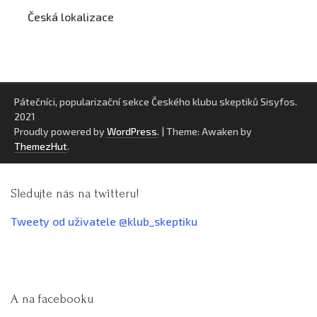
Česká lokalizace
Pátečníci, popularizační sekce Českého klubu skeptiků Sisyfos.
2021
Proudly powered by
WordPress
.
|
Theme: Awaken by
ThemezHut
.
Sledujte nás na twitteru!
Tweety od uživatele @klub_skeptiku
A na facebooku