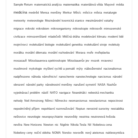
matematika
Sample Return
matematická analýza
materiálová věda
Mayové
média
medicína
medvěd
Mensa
menšiny
Merkur
Měsíc
měsíce
města
metalurgie
mezinárodní vztahy
meteority
meteorologie
Mezinárodní kosmická stanice
migrace
mikrobi
mikrobiom
mikroorganismy
mikroskopie
mikrosvět
mimozemské
civilizace
mimozemšťané
mladočeši
Mléčná dráha
modelování klimatu
moderní lidé
mojmírovci
molekulární biologie
molekulární genetika
molekulární stroje
molekuly
morálka
morální dilemata
morální rozhodování
Morava
moře
mořeplavba
mosasauři
Mössbauerova spektroskopie
Mössbauerův jev
mozek
mravenci
náboženství
muslimové
mykologie
myšlení rychlé a pomalé
mýty
nacionalismus
nadpřirozeno
náhoda
námořnictví
nanochemie
nanotechnologie
narcismus
národní
obrození
národní parky
národnostní menšiny
narušení symetrií
NASA
Nashův
vyjednávací problém
násilí
NATO
navigace
Neandrtálci
nebeská mechanika
nehody
Neil Armstrong
Němci
Německo
neomarxismus
neoslavismus
nepoctivost
nepodmíněný příjem
nepohlavní rozmnožování
Neptun
nerostné suroviny
nestabilita
neštovice
neurologie
neuropsychiatrie
neurovědy
neutrina
neutronová hvězda
nevěra
New Horizons
Newton
nic
Nigérie
Nikola Tesla
Nil
Nobelova cena
Nobelovy ceny
noční obloha
NOMA
Norsko
novověk
nový ateismus
nukleosyntéza