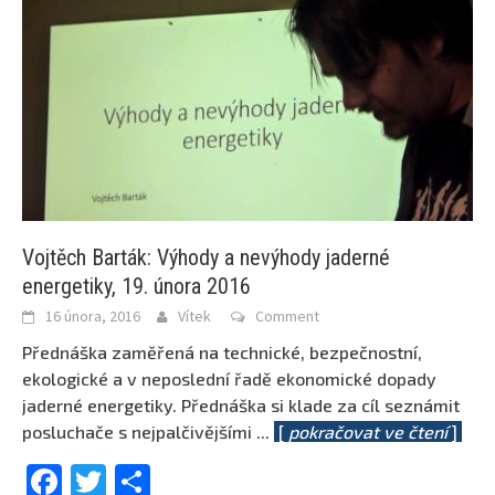
Vojtěch Barták: Výhody a nevýhody jaderné
energetiky, 19. února 2016
16 února, 2016
Vítek
Comment
Přednáška zaměřená na technické, bezpečnostní,
ekologické a v neposlední řadě ekonomické dopady
jaderné energetiky. Přednáška si klade za cíl seznámit
posluchače s nejpalčivějšími
...
[
pokračovat ve čtení
]
Facebook
Twitter
Share