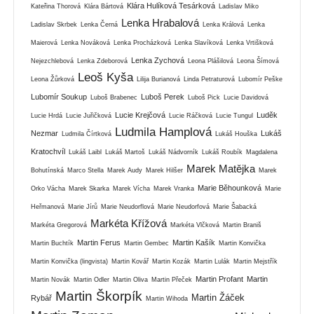
Klára Hulíková Tesárková
Kateřina Thorová
Klára Bártová
Ladislav Miko
Lenka Hrabalová
Ladislav Skrbek
Lenka Černá
Lenka Králová
Lenka
Maierová
Lenka Nováková
Lenka Procházková
Lenka Slavíková
Lenka Vrtišková
Lenka Zychová
Nejezchlebová
Lenka Zdeborová
Leona Plášilová
Leona Šímová
Leoš Kyša
Leona Žůrková
Lilija Burianová
Linda Petraturová
Lubomír Peške
Lubomír Soukup
Luboš Perek
Luboš Brabenec
Luboš Pick
Lucie Davidová
Lucie Krejčová
Luděk
Lucie Hrdá
Lucie Juřičková
Lucie Ráčková
Lucie Tungul
Ludmila Hamplová
Nezmar
Lukáš
Ludmila Čírtková
Lukáš Houška
Kratochvíl
Lukáš Laibl
Lukáš Martoš
Lukáš Nádvorník
Lukáš Roubík
Magdalena
Marek Matějka
Bohutínská
Marco Stella
Marek Audy
Marek Hilšer
Marek
Marie Běhounková
Orko Vácha
Marek Skarka
Marek Vícha
Marek Vranka
Marie
Heřmanová
Marie Jírů
Marie Neudorflová
Marie Neudorfová
Marie Šabacká
Markéta Křížová
Markéta Gregorová
Markéta Vlčková
Martin Braniš
Martin Ferus
Martin Kašík
Martin Buchtík
Martin Gembec
Martin Konvička
Martin Konvička (lingvista)
Martin Kovář
Martin Kozák
Martin Lulák
Martin Mejstřík
Martin Profant
Martin
Martin Novák
Martin Odler
Martin Oliva
Martin Přeček
Martin Škorpík
Martin Žáček
Rybář
Martin Wihoda