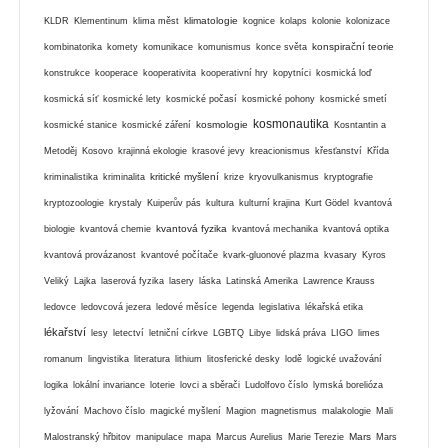
klimatologie
KLDR
Klementinum
klima měst
kognice
kolaps
kolonie
kolonizace
konspirační teorie
kombinatorika
komety
komunikace
komunismus
konce světa
konstrukce
kooperace
kooperativita
kooperativní hry
kopytníci
kosmická loď
kosmická síť
kosmické lety
kosmické počasí
kosmické pohony
kosmické smetí
kosmonautika
kosmologie
kosmické stanice
kosmické záření
Kosntantin a
Metoděj
Kosovo
krajinná ekologie
krasové jevy
kreacionismus
křesťanství
Křída
kritické myšlení
kriminalistika
kriminalita
krize
kryovulkanismus
kryptografie
kryptozoologie
krystaly
Kuiperův pás
kultura
kulturní krajina
Kurt Gödel
kvantová
kvantová fyzika
biologie
kvantová chemie
kvantová mechanika
kvantová optika
kvantová provázanost
kvantové počítače
kvark-gluonové plazma
kvasary
Kyros
Veliký
Lajka
laserová fyzika
lasery
láska
Latinská Amerika
Lawrence Krauss
ledovce
ledovcová jezera
ledové měsíce
legenda
legislativa
lékařská etika
lékařství
lesy
letectví
letniční církve
LGBTQ
Libye
lidská práva
LIGO
limes
romanum
lingvistika
literatura
lithium
litosferické desky
lodě
logické uvažování
logika
lokální invariance
loterie
lovci a sběrači
Ludolfovo číslo
lymská borelióza
lyžování
Machovo číslo
magické myšlení
Magion
magnetismus
malakologie
Mali
Mars
Malostranský hřbitov
manipulace
mapa
Marcus Aurelius
Marie Terezie
Mars