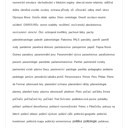
numerické simulace
obchodování s lidskými orgány
obecná teorie relativity
oběžná
dráha
obrněná vozidla
oceány
ochrana přírody
oči
očkování
odboj
oheň
olovo
Olympus Mons
Oortův oblak
optika
Orion
ornitologie
Orwell
oscilace neutrin
osídlení
OSIRIS-REx
ostrov stability
osvětlení
osvícenský absolutismus
osvícenství
otroctví
Ötzi
ozbrojené konflikty
pachové látky
pachy
paleoklimatologie
paleolit
paleontologie
Palestina
PALS
památky
paměť
paměť
vody
pandemie
panelová diskuse
panslavismus
panspermie
papež
Papua Nová-
Guinea
paradoxy
paranormální jevy
Paranormální výzva
parasitismus
parašutismus
paraziti
parazitologie
pareidolie
parlamentarismus
Parthie
partnerské vztahy
partnerský vztah
pásmo Gazy
pastevectví
patologie
pavěda
pedagogika
pediatrie
pedologie
peníze
periodická tabulka prvků
Perseverance
Persie
Peru
Philae
Pierre
planetární vědy
planetologie
de Fermat
pilotované lety
planetární ochrana
planety
platební karty
plazma
plesiosauři
plodnost
Pluto
počasí
počátky života
počítače
počítačové hry
počítání
Pod Svícnem
podledovcová jezera
pohádky
pohlaví
pohlavní dimorfismus
pohlavní rozmnožování
Pokec s Pátečníky
pokusy na
lidech
polární oblasti
polární výzkum
polární záře
politická geografie
politická
politika
politologie
korektnost
politická mapa
politický extremismus
polokovy