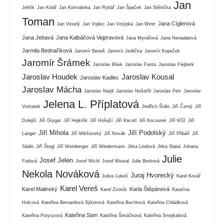
Jan
Jehlík
Jan Kolář
Jan Konvalinka
Jan Rybář
Jan Špaček
Jan Stěnička
Toman
Jana Cíglerová
Jan Veselý
Jan Vojtko
Jan Votýpka
Jan Wintr
Jana Jebavá
Jana Kalbáčová Vejpravová
Jana Mynářová
Jana Nenadalová
Jarmila Bednaříková
Jaromír Beneš
Jaromír Jedlička
Jaromír Kopeček
Jaromír Šrámek
Jaroslav Bílek
Jaroslav Fanta
Jaroslav Flejberk
Jaroslav Houdek
Jaroslav Kousal
Jaroslav Kadlec
Jaroslav Mácha
Jaroslav Nejdl
Jaroslav Nešetřil
Jaroslav Petr
Jaroslav
Jelena L. Příplatová
Vostatek
Jindřich Šídlo
Jiří Černý
Jiří
Dolejší
Jiří Grygar
Jiří Hejkrlík
Jiří Hořejší
Jiří Kacetl
Jiří Kocourek
Jiří Kříž
Jiří
Jiří Mihola
Jiří Podolský
Langer
Jiří Mikšovský
Jiří Novák
Jiří Přibáň
Jiří
Sádlo
Jiří Štegl
Jiří Weinberger
Jiří Wiedermann
Jitka Lindová
Jitka Slabá
Johana
Julie
Josef Jelen
Fialová
Josef Michl
Josef Moural
Julie Beritová
Nekola Nováková
Juraj Hvorecký
Julius Lukeš
Karel Kovář
Karel Vereš
Karel Malinský
Karla Štěpánová
Karel Zvoník
Katarína
Holcová
Kateřina Bernardová Sýkorová
Kateřina Buchtová
Kateřina Chládková
Kateřina Sam
Kateřina Potyszová
Kateřina Šimáčková
Kateřina Smejkalová