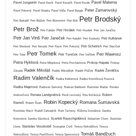
Pavel Materna
Pavel Jungwirth
Pavel Kasík
Pavel Kosatík
Pavel Kozák
Peter Zamarovský
Pavel Pokorný
Pavel Stopka
Pavel Váňa
Pavol Bargár
Petr Brodský
Petr Bakalář
Petr Blažek
Petr Blumentrit
Petr Bob
Petr Brož
Petr Horálek
Petr Fabián
Petr Houdek
Petr Jan Juračka
Petr Jan Vinš
Petr Janeček
Petr Kulhánek
Petr Kabáth
Petr Koubský
Petr Scheirich
Petr Morávek
Petr Neruda
Petr Pavel
Petr Pokorný
Petr Slavíček
Petr Tomek
Petr Wawrosz
Petr Tureček
Petr Tolar
Petr Voříšek
Petra Hyklová
Prokop Hapala
Petra Mlejnková
Petra Procházková
Prokop
Radek Mikoláš
Radek Žemlička
Závada
Radek Mikulášek
Radek Ptáček
Radim Valenčík
Radka Kellnerová
Radka Kremlíková Pourová
Radka Majerová
Radovan Samotný
Radvan Bahbouh
Rastislav Maďar
Renáta
Renata Landgrafová
Robert
Androvičová
René Levínský
Rita Kočárová
Robin Kopecký
Romana Šumavská
Rameš
Robert Švarc
Rostislav Mach
Rudolf Zahradník
Ruth Tachezy
Růžena Dostálová
Sandra
Scarlett Rauschgoldová
Kreisslová
Sandra Sázelová
Sebastian Chum
Stanislav
Stanislav Vosolsobě
Lhota
Svatopluk Civiš
Tereza Nekolářová
Tereza
Tomáš Bandžuch
Nekovářová
Tereza Pavlíčková
Tereza Spencerová