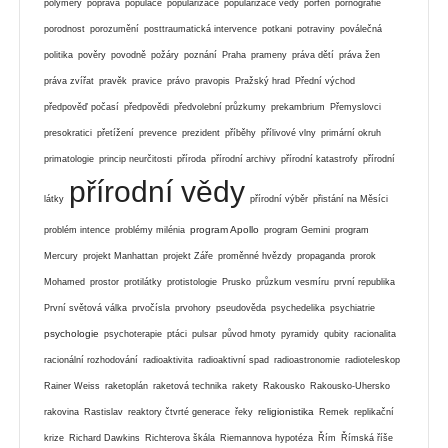
polymery
poprava
populace
popularizace
popularizace vědy
porfen
pornografie
porodnost
porozumění
posttraumatická intervence
potkani
potraviny
poválečná
politika
pověry
povodně
požáry
poznání
Praha
prameny
práva dětí
práva žen
práva zvířat
pravěk
pravice
právo
pravopis
Pražský hrad
Přední východ
předpověď počasí
předpovědi
předvolební průzkumy
prekambrium
Přemyslovci
presokratici
přetížení
prevence
prezident
příběhy
přílivové vlny
primární okruh
primatologie
princip neurčitosti
příroda
přírodní archivy
přírodní katastrofy
přírodní
přírodní vědy
látky
přírodní výběr
přistání na Měsíci
program Apollo
problém intence
problémy milénia
program Gemini
program
Mercury
projekt Manhattan
projekt Záře
proměnné hvězdy
propaganda
prorok
Mohamed
prostor
protilátky
protistologie
Prusko
průzkum vesmíru
první republika
První světová válka
prvočísla
prvohory
pseudověda
psychedelika
psychiatrie
psychologie
psychoterapie
ptáci
pulsar
původ hmoty
pyramidy
qubity
racionalita
racionální rozhodování
radioaktivita
radioaktivní spad
radioastronomie
radioteleskop
Rainer Weiss
raketoplán
raketová technika
rakety
Rakousko
Rakousko-Uhersko
religionistika
rakovina
Rastislav
reaktory čtvrté generace
řeky
Remek
replikační
krize
Richard Dawkins
Richterova škála
Riemannova hypotéza
Řím
Římská říše