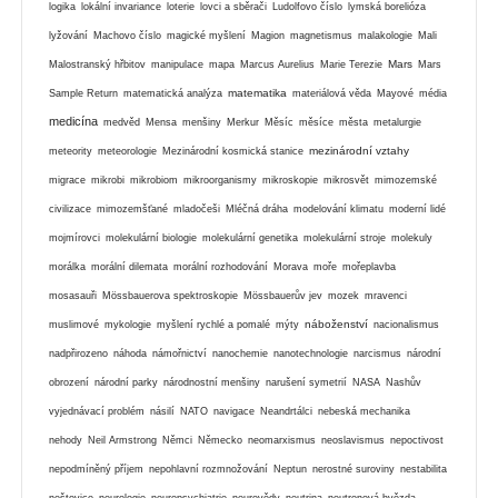
logika
lokální invariance
loterie
lovci a sběrači
Ludolfovo číslo
lymská borelióza
lyžování
Machovo číslo
magické myšlení
Magion
magnetismus
malakologie
Mali
Mars
Malostranský hřbitov
manipulace
mapa
Marcus Aurelius
Marie Terezie
Mars
matematika
Sample Return
matematická analýza
materiálová věda
Mayové
média
medicína
medvěd
Mensa
menšiny
Merkur
Měsíc
měsíce
města
metalurgie
mezinárodní vztahy
meteority
meteorologie
Mezinárodní kosmická stanice
migrace
mikrobi
mikrobiom
mikroorganismy
mikroskopie
mikrosvět
mimozemské
civilizace
mimozemšťané
mladočeši
Mléčná dráha
modelování klimatu
moderní lidé
mojmírovci
molekulární biologie
molekulární genetika
molekulární stroje
molekuly
morálka
morální dilemata
morální rozhodování
Morava
moře
mořeplavba
mosasauři
Mössbauerova spektroskopie
Mössbauerův jev
mozek
mravenci
náboženství
muslimové
mykologie
myšlení rychlé a pomalé
mýty
nacionalismus
nadpřirozeno
náhoda
námořnictví
nanochemie
nanotechnologie
narcismus
národní
obrození
národní parky
národnostní menšiny
narušení symetrií
NASA
Nashův
vyjednávací problém
násilí
NATO
navigace
Neandrtálci
nebeská mechanika
nehody
Neil Armstrong
Němci
Německo
neomarxismus
neoslavismus
nepoctivost
nepodmíněný příjem
nepohlavní rozmnožování
Neptun
nerostné suroviny
nestabilita
neštovice
neurologie
neuropsychiatrie
neurovědy
neutrina
neutronová hvězda