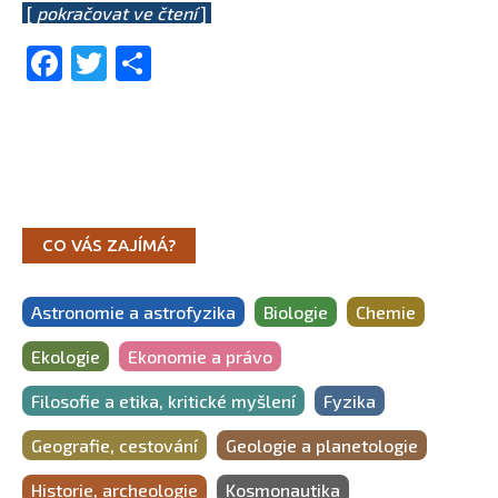
[
pokračovat ve čtení
]
Facebook
Twitter
Share
CO VÁS ZAJÍMÁ?
Astronomie a astrofyzika
Biologie
Chemie
Ekologie
Ekonomie a právo
Filosofie a etika, kritické myšlení
Fyzika
Geografie, cestování
Geologie a planetologie
Historie, archeologie
Kosmonautika