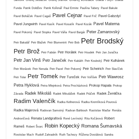
Funda
Patrik Doldžev
Patrik Kořenář
Paul Ermite
Paulína Tabery
Pavel Bakule
Pavel Cejnar
Pavel Gabzdyl
Pavel Boháček
Pavel Cagaš
Pavel Frič
Pavel Materna
Pavel Jungwirth
Pavel Kasík
Pavel Kosatík
Pavel Kozák
Peter Zamarovský
Pavel Pokorný
Pavel Stopka
Pavel Váňa
Pavol Bargár
Petr Brodský
Petr Bakalář
Petr Blažek
Petr Blumentrit
Petr Bob
Petr Brož
Petr Horálek
Petr Fabián
Petr Houdek
Petr Jan Juračka
Petr Jan Vinš
Petr Janeček
Petr Kulhánek
Petr Kabáth
Petr Koubský
Petr Scheirich
Petr Morávek
Petr Neruda
Petr Pavel
Petr Pokorný
Petr Slavíček
Petr Tomek
Petr Wawrosz
Petr Tureček
Petr Tolar
Petr Voříšek
Petra Hyklová
Prokop Hapala
Petra Mlejnková
Petra Procházková
Prokop
Radek Mikoláš
Radek Žemlička
Závada
Radek Mikulášek
Radek Ptáček
Radim Valenčík
Radka Kellnerová
Radka Kremlíková Pourová
Radka Majerová
Radovan Samotný
Radvan Bahbouh
Rastislav Maďar
Renáta
Renata Landgrafová
Robert
Androvičová
René Levínský
Rita Kočárová
Robin Kopecký
Romana Šumavská
Rameš
Robert Švarc
Rostislav Mach
Rudolf Zahradník
Ruth Tachezy
Růžena Dostálová
Sandra