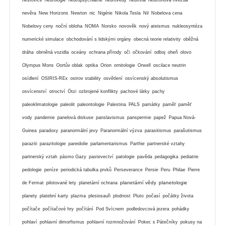
nevěra
New Horizons
Newton
nic
Nigérie
Nikola Tesla
Nil
Nobelova cena
Nobelovy ceny
noční obloha
NOMA
Norsko
novověk
nový ateismus
nukleosyntéza
numerické simulace
obchodování s lidskými orgány
obecná teorie relativity
oběžná
dráha
obrněná vozidla
oceány
ochrana přírody
oči
očkování
odboj
oheň
olovo
Olympus Mons
Oortův oblak
optika
Orion
ornitologie
Orwell
oscilace neutrin
osídlení
OSIRIS-REx
ostrov stability
osvětlení
osvícenský absolutismus
osvícenství
otroctví
Ötzi
ozbrojené konflikty
pachové látky
pachy
paleoklimatologie
paleolit
paleontologie
Palestina
PALS
památky
paměť
paměť
vody
pandemie
panelová diskuse
panslavismus
panspermie
papež
Papua Nová-
Guinea
paradoxy
paranormální jevy
Paranormální výzva
parasitismus
parašutismus
paraziti
parazitologie
pareidolie
parlamentarismus
Parthie
partnerské vztahy
partnerský vztah
pásmo Gazy
pastevectví
patologie
pavěda
pedagogika
pediatrie
pedologie
peníze
periodická tabulka prvků
Perseverance
Persie
Peru
Philae
Pierre
planetární vědy
planetologie
de Fermat
pilotované lety
planetární ochrana
planety
platební karty
plazma
plesiosauři
plodnost
Pluto
počasí
počátky života
počítače
počítačové hry
počítání
Pod Svícnem
podledovcová jezera
pohádky
pohlaví
pohlavní dimorfismus
pohlavní rozmnožování
Pokec s Pátečníky
pokusy na