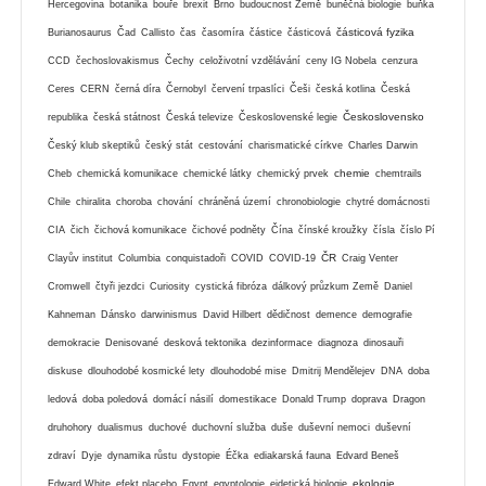
Hercegovina
botanika
bouře
brexit
Brno
budoucnost Země
buněčná biologie
buňka
částicová fyzika
Burianosaurus
Čad
Callisto
čas
časomíra
částice
částicová
CCD
čechoslovakismus
Čechy
celoživotní vzdělávání
ceny IG Nobela
cenzura
Ceres
CERN
černá díra
Černobyl
červení trpaslíci
Češi
česká kotlina
Česká
Československo
republika
česká státnost
Česká televize
Československé legie
Český klub skeptiků
český stát
cestování
charismatické církve
Charles Darwin
chemie
Cheb
chemická komunikace
chemické látky
chemický prvek
chemtrails
Chile
chiralita
choroba
chování
chráněná území
chronobiologie
chytré domácnosti
CIA
čich
čichová komunikace
čichové podněty
Čína
čínské kroužky
čísla
číslo Pí
ČR
Clayův institut
Columbia
conquistadoři
COVID
COVID-19
Craig Venter
Cromwell
čtyři jezdci
Curiosity
cystická fibróza
dálkový průzkum Země
Daniel
Kahneman
Dánsko
darwinismus
David Hilbert
dědičnost
demence
demografie
demokracie
Denisované
desková tektonika
dezinformace
diagnoza
dinosauři
diskuse
dlouhodobé kosmické lety
dlouhodobé mise
Dmitrij Mendělejev
DNA
doba
ledová
doba poledová
domácí násilí
domestikace
Donald Trump
doprava
Dragon
druhohory
dualismus
duchové
duchovní služba
duše
duševní nemoci
duševní
zdraví
Dyje
dynamika růstu
dystopie
Éčka
ediakarská fauna
Edvard Beneš
ekologie
Edward White
efekt placebo
Egypt
egyptologie
eidetická biologie