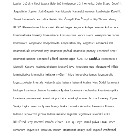
jazyky
Ježek v kleci
jezera
jídlo
jiné inteligence
Jižní Amerika
John Stapp
Josef II.
Jugoslávie
Jupiter
Jurij Gagarin
Kamiokande
Kanárské ostrovy
kardiologie
Karel II.
Stuart
katastrofa
kauzalita
Kelvin
Kim Čong-Il
Kim Čong-Un
Kip Thorne
klamy
klimatologie
KLDR
Klementinum
klima měst
kognice
kolaps
kolonie
kolonizace
konspirační teorie
kombinatorika
komety
komunikace
komunismus
konce světa
konstrukce
kooperace
kooperativita
kooperativní hry
kopytníci
kosmická loď
kosmická síť
kosmické lety
kosmické počasí
kosmické pohony
kosmické smetí
kosmonautika
kosmologie
kosmické stanice
kosmické záření
Kosntantin a
Metoděj
Kosovo
krajinná ekologie
krasové jevy
kreacionismus
křesťanství
Křída
kritické myšlení
kriminalistika
kriminalita
krize
kryovulkanismus
kryptografie
kryptozoologie
krystaly
Kuiperův pás
kultura
kulturní krajina
Kurt Gödel
kvantová
kvantová fyzika
biologie
kvantová chemie
kvantová mechanika
kvantová optika
kvantová provázanost
kvantové počítače
kvark-gluonové plazma
kvasary
Kyros
Veliký
Lajka
laserová fyzika
lasery
láska
Latinská Amerika
Lawrence Krauss
ledovce
ledovcová jezera
ledové měsíce
legenda
legislativa
lékařská etika
lékařství
lesy
letectví
letniční církve
LGBTQ
Libye
lidská práva
LIGO
limes
romanum
lingvistika
literatura
lithium
litosferické desky
lodě
logické uvažování