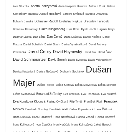
Anetta Pierzynová
Aleš Stuchlík
Anna Pospěch Durnová
Antonín Vítek
Balász
Komoróczy
Barbara Oudová Holcátová
Barbora Šmídová
Barbora Urbanová
Bohuslav Rudolf
Břetislav Fajkus
Břetislav Tureček
Bohumír Janský
Claire Klingenberg
Bronislav Ostřanský
Cyril Brom
Cyril Hoschl
Dagmar Krejčí
Dan Černý
Dagmar Lálová
Dan Bárta
Dana Drábová
Daniel Koťátko
Daniel
Madzia
Daniel Scheirich
Daniel Stach
Darina Vymětalíková
David Anthony
David Černý
David Heyrovský
Procházka
David Král
David Šanc
David Schmoranzer
David Storch
David Svoboda
David Vokrouhlický
Dušan
Denisa Kubániová
Denisa Nečasová
Drahomír Suchánek
Majer
Dušan Prokop
Eliška Klozová
Eliška Mikysková
Eliška Selinger
Emanuel Žďárský
Eliška Svobodová
Eva Broklová
Eva Höschlová
Eva Klusová
Eva Kundtová Klocová
František
Fatima Cvrčková
Filip Tvrdý
František Flodr
Morkes
František Novotný
František Wald
Galina Kopaněvová
Hana Čížková
Hana Dufková
Hana Habartová
Hana Navrátilová
Hanina Veselá
Helena Illnerová
Irena Kalhousová
Ivan Čepička
Ivan Horáček
Ivana Kolmašová
Jakub Benech