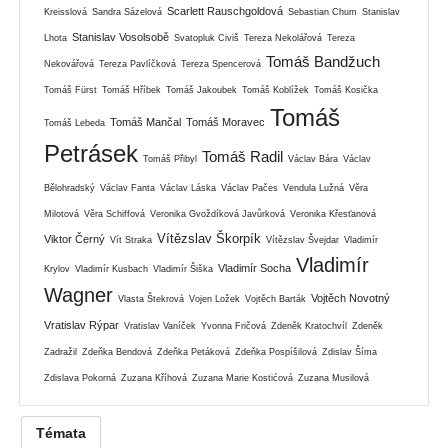
Scarlett Rauschgoldová
Kreisslová
Sandra Sázelová
Sebastian Chum
Stanislav
Stanislav Vosolsobě
Lhota
Svatopluk Civiš
Tereza Nekolářová
Tereza
Tomáš Bandžuch
Nekovářová
Tereza Pavlíčková
Tereza Spencerová
Tomáš Fürst
Tomáš Hříbek
Tomáš Jakoubek
Tomáš Koblížek
Tomáš Kosička
Tomáš
Tomáš Mančal
Tomáš Moravec
Tomáš Lebeda
Petrásek
Tomáš Radil
Tomáš Přibyl
Václav Bára
Václav
Bělohradský
Václav Fanta
Václav Láska
Václav Pačes
Vendula Lužná
Věra
Milotová
Věra Schiffová
Veronika Gvoždíková Javůrková
Veronika Křesťanová
Vítězslav Škorpík
Viktor Černý
Vít Straka
Vítězslav Švejdar
Vladimír
Vladimír
Vladimír Socha
Krylov
Vladimír Kusbach
Vladimír Šiška
Wagner
Vojtěch Novotný
Vlasta Štekrová
Vojen Ložek
Vojtěch Barták
Vratislav Rýpar
Vratislav Vaníček
Yvonna Fričová
Zdeněk Kratochvíl
Zdeněk
Zadražil
Zdeňka Bendová
Zdeňka Petáková
Zdeňka Pospíšilová
Zdislav Šíma
Zdislava Pokorná
Zuzana Kříhová
Zuzana Marie Kostićová
Zuzana Musilová
Témata