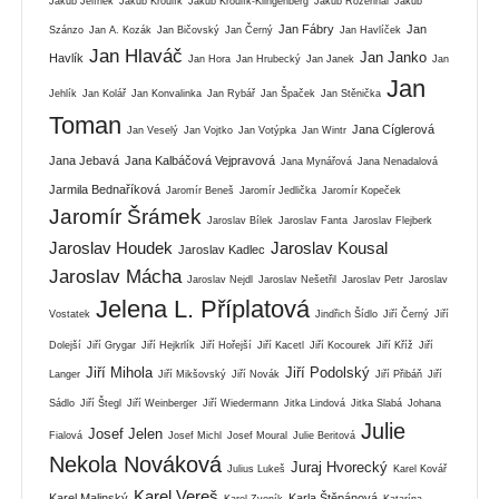
Jakub Jelínek
Jakub Kroulík
Jakub Kroulík-Klingenberg
Jakub Rozehnal
Jakub
Jan Fábry
Jan
Szánzo
Jan A. Kozák
Jan Bičovský
Jan Černý
Jan Havlíček
Jan Hlaváč
Jan Janko
Havlík
Jan Hora
Jan Hrubecký
Jan Janek
Jan
Jan
Jehlík
Jan Kolář
Jan Konvalinka
Jan Rybář
Jan Špaček
Jan Stěnička
Toman
Jana Cíglerová
Jan Veselý
Jan Vojtko
Jan Votýpka
Jan Wintr
Jana Jebavá
Jana Kalbáčová Vejpravová
Jana Mynářová
Jana Nenadalová
Jarmila Bednaříková
Jaromír Beneš
Jaromír Jedlička
Jaromír Kopeček
Jaromír Šrámek
Jaroslav Bílek
Jaroslav Fanta
Jaroslav Flejberk
Jaroslav Houdek
Jaroslav Kousal
Jaroslav Kadlec
Jaroslav Mácha
Jaroslav Nejdl
Jaroslav Nešetřil
Jaroslav Petr
Jaroslav
Jelena L. Příplatová
Vostatek
Jindřich Šídlo
Jiří Černý
Jiří
Dolejší
Jiří Grygar
Jiří Hejkrlík
Jiří Hořejší
Jiří Kacetl
Jiří Kocourek
Jiří Kříž
Jiří
Jiří Mihola
Jiří Podolský
Langer
Jiří Mikšovský
Jiří Novák
Jiří Přibáň
Jiří
Sádlo
Jiří Štegl
Jiří Weinberger
Jiří Wiedermann
Jitka Lindová
Jitka Slabá
Johana
Julie
Josef Jelen
Fialová
Josef Michl
Josef Moural
Julie Beritová
Nekola Nováková
Juraj Hvorecký
Julius Lukeš
Karel Kovář
Karel Vereš
Karel Malinský
Karla Štěpánová
Karel Zvoník
Katarína