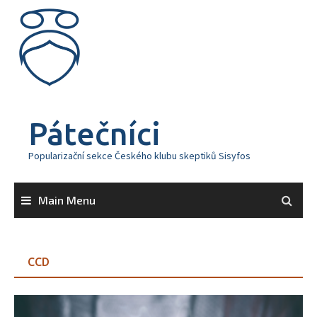
Skip
to
content
Pátečníci
Popularizační sekce Českého klubu skeptiků Sisyfos
Main Menu
CCD