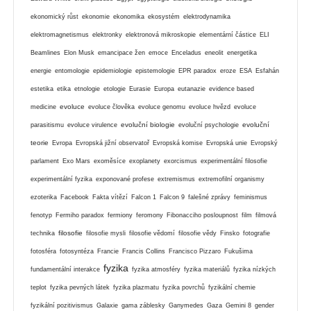
ekonomický růst
ekonomie
ekonomika
ekosystém
elektrodynamika
elektromagnetismus
elektronky
elektronová mikroskopie
elementární částice
ELI
Beamlines
Elon Musk
emancipace žen
emoce
Enceladus
eneolit
energetika
energie
entomologie
epidemiologie
epistemologie
EPR paradox
eroze
ESA
Esfahán
estetika
etika
etnologie
etologie
Eurasie
Europa
eutanazie
evidence based
evoluce
medicine
evoluce člověka
evoluce genomu
evoluce hvězd
evoluce
evoluční biologie
evoluční
parasitismu
evoluce virulence
evoluční psychologie
teorie
Evropa
Evropská jižní observatoř
Evropská komise
Evropská unie
Evropský
parlament
Exo Mars
exoměsíce
exoplanety
exorcismus
experimentální filosofie
experimentální fyzika
exponované profese
extremismus
extremofilní organismy
ezoterika
Facebook
Fakta vítězí
Falcon 1
Falcon 9
falešné zprávy
feminismus
fenotyp
Fermiho paradox
fermiony
feromony
Fibonacciho posloupnost
film
filmová
filosofie
technika
filosofie mysli
filosofie vědomí
filosofie vědy
Finsko
fotografie
fotosféra
fotosyntéza
Francie
Francis Collins
Francisco Pizzaro
Fukušima
fyzika
fundamentální interakce
fyzika atmosféry
fyzika materiálů
fyzika nízkých
teplot
fyzika pevných látek
fyzika plazmatu
fyzika povrchů
fyzikální chemie
fyzikální pozitivismus
Galaxie
gama záblesky
Ganymedes
Gaza
Gemini 8
gender