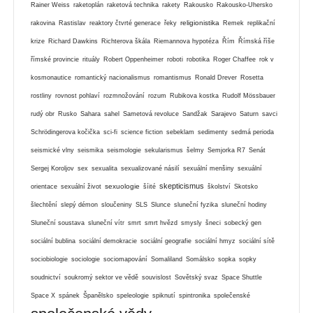
Rainer Weiss
raketoplán
raketová technika
rakety
Rakousko
Rakousko-Uhersko
religionistika
rakovina
Rastislav
reaktory čtvrté generace
řeky
Remek
replikační
krize
Richard Dawkins
Richterova škála
Riemannova hypotéza
Řím
Římská říše
římské provincie
rituály
Robert Oppenheimer
roboti
robotika
Roger Chaffee
rok v
kosmonautice
romantický nacionalismus
romantismus
Ronald Drever
Rosetta
rostliny
rovnost pohlaví
rozmnožování
rozum
Rubikova kostka
Rudolf Mössbauer
rudý obr
Rusko
Sahara
sahel
Sametová revoluce
Sandžak
Sarajevo
Saturn
savci
Schrödingerova kočička
sci-fi
science fiction
sebeklam
sedimenty
sedmá perioda
seismické vlny
seismika
seismologie
sekularismus
šelmy
Semjorka R7
Senát
Sergej Koroljov
sex
sexualita
sexualizované násilí
sexuální menšiny
sexuální
skepticismus
sexuologie
orientace
sexuální život
šíité
školství
Skotsko
šlechtění
slepý démon
sloučeniny
SLS
Slunce
sluneční fyzika
sluneční hodiny
Sluneční soustava
sluneční vítr
smrt
smrt hvězd
smysly
šneci
sobecký gen
sociální bublina
sociální demokracie
sociální geografie
sociální hmyz
sociální sítě
sociobiologie
sociologie
sociomapování
Somaliland
Somálsko
sopka
sopky
soudnictví
soukromý sektor ve vědě
souvislost
Sovětský svaz
Space Shuttle
Space X
spánek
Španělsko
speleologie
spiknutí
spintronika
společenské