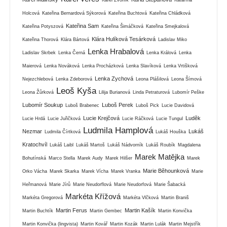
Holcová
Kateřina Bernardová Sýkorová
Kateřina Buchtová
Kateřina Chládková
Kateřina Sam
Kateřina Potyszová
Kateřina Šimáčková
Kateřina Smejkalová
Klára Hulíková Tesárková
Kateřina Thorová
Klára Bártová
Ladislav Miko
Lenka Hrabalová
Ladislav Skrbek
Lenka Černá
Lenka Králová
Lenka
Maierová
Lenka Nováková
Lenka Procházková
Lenka Slavíková
Lenka Vrtišková
Lenka Zychová
Nejezchlebová
Lenka Zdeborová
Leona Plášilová
Leona Šímová
Leoš Kyša
Leona Žůrková
Lilija Burianová
Linda Petraturová
Lubomír Peške
Lubomír Soukup
Luboš Perek
Luboš Brabenec
Luboš Pick
Lucie Davidová
Lucie Krejčová
Luděk
Lucie Hrdá
Lucie Juřičková
Lucie Ráčková
Lucie Tungul
Ludmila Hamplová
Nezmar
Lukáš
Ludmila Čírtková
Lukáš Houška
Kratochvíl
Lukáš Laibl
Lukáš Martoš
Lukáš Nádvorník
Lukáš Roubík
Magdalena
Marek Matějka
Bohutínská
Marco Stella
Marek Audy
Marek Hilšer
Marek
Marie Běhounková
Orko Vácha
Marek Skarka
Marek Vícha
Marek Vranka
Marie
Heřmanová
Marie Jírů
Marie Neudorflová
Marie Neudorfová
Marie Šabacká
Markéta Křížová
Markéta Gregorová
Markéta Vlčková
Martin Braniš
Martin Ferus
Martin Kašík
Martin Buchtík
Martin Gembec
Martin Konvička
Martin Konvička (lingvista)
Martin Kovář
Martin Kozák
Martin Lulák
Martin Mejstřík