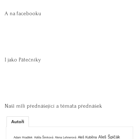
A na facebooku
I jako Pátečníky
Naši milí přednášející a témata přednášek
Autoři
Aleš Špičák
Aleš Kuběna
Adam Hradilek
Adéla Šimková
Alena Lehnerová