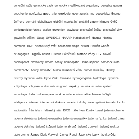
generální štáb
genetické vady
geneticky modifikované organismy
genetika
genom
geografie
geologie
geochemie
geofyzika
geomagnetismus
geopolitika
George
Jeffreys
germáni
globalizace
globální oteplování
globální zmeny klimatu
GMO
goniometrické funkce
grafen
gravettien
gravitace
gravitační čočky
gravitační vlny
gravitační záření
Gulag
GW150914
HAARP
Habsburkové
Hamás
Hanibal
harmonie
HDP
helenistický svět
helioseismologie
helium
Hernán Cortés
historie vědy
heutagogika
Higgsův boson
Historie Pátečníků
HIV
hlavní
posloupnost
hlavolamy
hmota
hoaxy
homeopatie
Homo sapiens
homosexualita
horolezectví
houby
hrdinství
hudba
humanitní vědy
humor
hurikány
Huxley
hvězdy
hybridní válka
Hyde Park Civilizace
hydrogeografie
hydrologie
hypnóza
ichtyologie
ichtyosauři
ilumináti
imigranti
impakty
imunita
imunitní systém
imunologie
Indie
Indoevropané
infekce
inflace
informatika
Inkové
InSight
inteligence
internet
internetové diskuze
invazivní druhy
investigativní žurnalistika
Io
iracionalita
Írán
islám
Islámský stát
ISRO
Itálie
Ivan Koněv
Izrael
jaderná chemie
jaderná elektrárna
jaderná energetika
jaderná energetiky
jaderná fyzika
jaderná zima
jaderné doktríny
jaderné štěpení
jaderné zbraně
jaderné zbrojení
jaderný reaktor
jádro atomu
James Clerk Maxwell
James Randi
Japonsko
jazyk
jazykověda