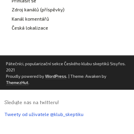
Přihlásit se
Zdroj kanálů (příspěvky)
Kanál komentářů
Česká lokalizace
Pátečníci, popularizační sekce Českého klubu skeptiků Sisyfos.
2021
Proudly powered by
WordPress
.
|
Theme: Awaken by
ThemezHut
.
Sledujte nás na twitteru!
Tweety od uživatele @klub_skeptiku