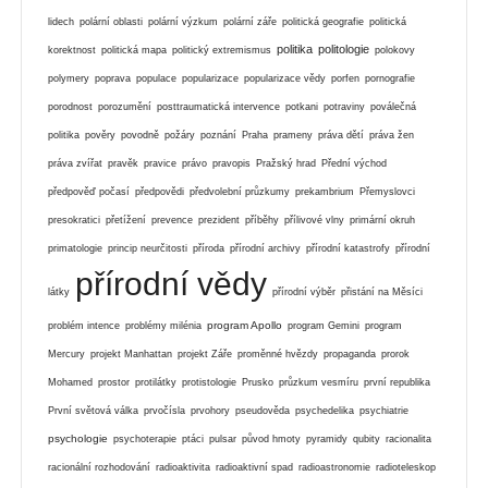
lidech
polární oblasti
polární výzkum
polární záře
politická geografie
politická
politika
politologie
korektnost
politická mapa
politický extremismus
polokovy
polymery
poprava
populace
popularizace
popularizace vědy
porfen
pornografie
porodnost
porozumění
posttraumatická intervence
potkani
potraviny
poválečná
politika
pověry
povodně
požáry
poznání
Praha
prameny
práva dětí
práva žen
práva zvířat
pravěk
pravice
právo
pravopis
Pražský hrad
Přední východ
předpověď počasí
předpovědi
předvolební průzkumy
prekambrium
Přemyslovci
presokratici
přetížení
prevence
prezident
příběhy
přílivové vlny
primární okruh
primatologie
princip neurčitosti
příroda
přírodní archivy
přírodní katastrofy
přírodní
přírodní vědy
látky
přírodní výběr
přistání na Měsíci
program Apollo
problém intence
problémy milénia
program Gemini
program
Mercury
projekt Manhattan
projekt Záře
proměnné hvězdy
propaganda
prorok
Mohamed
prostor
protilátky
protistologie
Prusko
průzkum vesmíru
první republika
První světová válka
prvočísla
prvohory
pseudověda
psychedelika
psychiatrie
psychologie
psychoterapie
ptáci
pulsar
původ hmoty
pyramidy
qubity
racionalita
racionální rozhodování
radioaktivita
radioaktivní spad
radioastronomie
radioteleskop