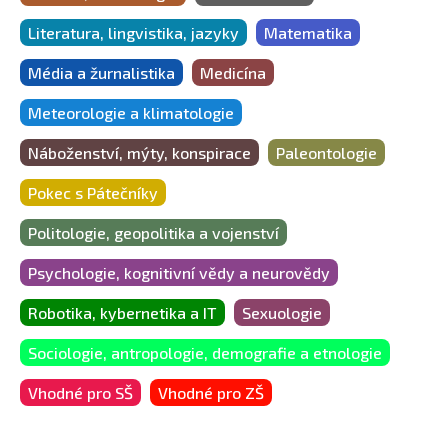
Literatura, lingvistika, jazyky
Matematika
Média a žurnalistika
Medicína
Meteorologie a klimatologie
Náboženství, mýty, konspirace
Paleontologie
Pokec s Pátečníky
Politologie, geopolitika a vojenství
Psychologie, kognitivní vědy a neurovědy
Robotika, kybernetika a IT
Sexuologie
Sociologie, antropologie, demografie a etnologie
Vhodné pro SŠ
Vhodné pro ZŠ