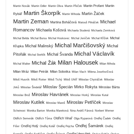
Martin Profant
Martin
Martin Novák
Martin Odler
Martin Oliva
Martin Přeček
Martin Škorpík
Martin Žáček
Rybář
Martin Wihoda
Martin Zeman
Michael
Martina Boháčová
Matouš Pilnáček
Romancov
Michaela Košová
Michaela Studená
Michaela Zemková
Michal
Michal Belda
Michal Bursa
Michal Hoskovec
Michal Jeníček
Michal Křížek
Michal Marčišovský
Michal Malinský
Michal
Křupka
Michal Václavík
Pitoňák
Michal Švanda
Michal Stehlík
Milan Halousek
Michal Žák
Michal Walter
Milan Mihola
Milan Mráz
Milan Petrák
Milan Sobotka
Milan Vlach
Milena Josefovičová
Miloš Husník
Miloš Rotter
Miloš Tichý
Miloš Uhlíř
Miloslav Chytráček
Miloslav
Miloslav Špecián
Mirko Rokyta
Miroslav Bárta
Jirků
Miloslav Šindelář
Miroslav Havránek
Miroslav Brož
Miroslav Horký
Miroslav Kutal
Miroslav Kutílek
Miroslav Petříček
Miroslav Mareš
Miroslav
Scheinost
Monika Barton
Monika Mareková
Nina Andrš Fárová
Norbert Werner
Oldřich Vinař
Oldřich Semerák
Oldřich Tůma
Olga Ryparová
Ondřej Čadek
Ondřej
Ondřej Šamárek
Ondřej Holý
Fišer
Ondřej Kolář
Ondřej Pejcha
Ondřej
Ondřej Vencálek
Santolík
Ondřej Sedláček
Ondřej Šrámek
Otakar Foltýn
Otakar