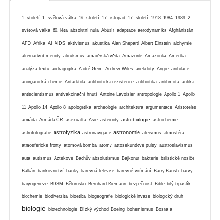
1. století
1. světová válka
16. století
17. listopad
17. století
1918
1984
1989
2.
světová válka
60. léta
absolutní nula
Abúsír
adaptace
aerodynamika
Afghánistán
AFO
Afrika
AI
AIDS
aktivismus
akustika
Alan Shepard
Albert Einstein
alchymie
alternativní metody
altruismus
amatérská věda
Amazonie
Amazonka
Amerika
analýza textu
andragogika
André Geim
Andrew Wiles
anekdoty
Anglie
anihilace
anorganická chemie
Antarktida
antibiotická rezistence
antibiotika
antihmota
antika
antiscientismus
antivakcinační hnutí
Antoine Lavoisier
antropologie
Apollo 1
Apollo
11
Apollo 14
Apollo 8
apologetika
archeologie
architektura
argumentace
Aristoteles
astrobiologie
armáda
Armáda ČR
asexualita
Asie
asteroidy
astrochemie
astrofyzika
astronomie
astrofotografie
astronavigace
ateismus
atmosféra
atmosférické fronty
atomová bomba
atomy
attosekundové pulsy
austroslavismus
auta
autismus
Aztékové
Bachův absolutismus
Bajkonur
bakterie
balistické nosiče
Balkán
bankovnictví
banky
barevná televize
barevné vnímání
Barry Barish
barvy
baryogeneze
BDSM
Bělorusko
Bernhard Riemann
bezpečnost
Bible
bilý trpaslík
biochemie
biodiverzita
bioetika
biogeografie
biologické invaze
biologický druh
biologie
biotechnologie
Blízký východ
Boeing
bohemismus
Bosna a