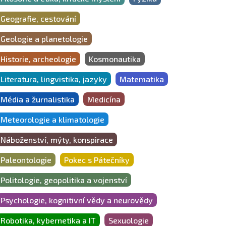
Geografie, cestování
Geologie a planetologie
Historie, archeologie
Kosmonautika
Literatura, lingvistika, jazyky
Matematika
Média a žurnalistika
Medicína
Meteorologie a klimatologie
Náboženství, mýty, konspirace
Paleontologie
Pokec s Pátečníky
Politologie, geopolitika a vojenství
Psychologie, kognitivní vědy a neurovědy
Robotika, kybernetika a IT
Sexuologie