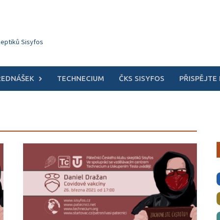
keptiků Sisyfos
ŘEDNÁŠEK
TECHNECIUM
ČKS SISYFOS
PŘISPĚJTE