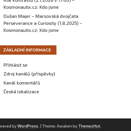
Kosmonautix.cz
:
Kdo jsme
Dušan Majer – Marsovská dvojčata
Perseverance a Curiosity (1.8.2025) –
Kosmonautix.cz
:
Kdo jsme
ZÁKLADNÍ INFORMACE
Přihlásit se
Zdroj kanálů (příspěvky)
Kanál komentářů
Česká lokalizace
owered by
WordPress
.
|
Theme: Awaken by
ThemezHut
.