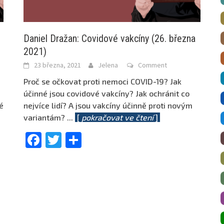
Daniel Dražan: Covidové vakcíny (26. března
2021)
23 března, 2021
Jelena
Comment
Proč se očkovat proti nemoci COVID-19? Jak
účinné jsou covidové vakcíny? Jak ochránit co
é
nejvíce lidí? A jsou vakcíny účinně proti novým
variantám?
...
[
pokračovat ve čtení
]
Facebook
Twitter
Share