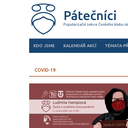
Skip
to
Pátečníci
content
Popularizační sekce Českého klubu s
KDO JSME
KALENDÁŘ AKCÍ
TÉMATA P
COVID-19