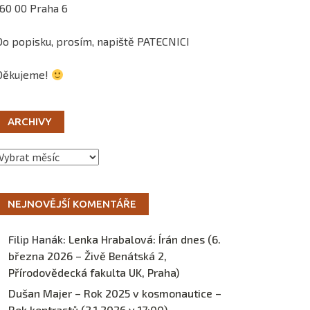
160 00 Praha 6
Do popisku, prosím, napiště PATECNICI
Děkujeme!
ARCHIVY
Archivy
NEJNOVĚJŠÍ KOMENTÁŘE
Filip Hanák
:
Lenka Hrabalová: Írán dnes (6.
března 2026 – Živě Benátská 2,
Přírodovědecká fakulta UK, Praha)
Dušan Majer – Rok 2025 v kosmonautice –
Rok kontrastů (2.1.2026 v 17:00) –