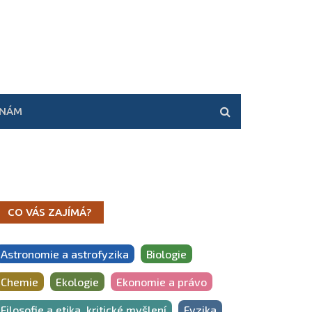
 NÁM
CO VÁS ZAJÍMÁ?
Astronomie a astrofyzika
Biologie
Chemie
Ekologie
Ekonomie a právo
Filosofie a etika, kritické myšlení
Fyzika