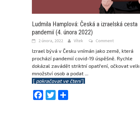
Ludmila Hamplová: Česká a izraelská cesta
pandemií (4. února 2022)
2 února, 2022
Vítek
Comment
Izrael bývá v Česku vnímán jako země, která
prochází pandemií covid-19 úspěšně. Rychle
dokázal zavádět striktní opatření, očkovat velk
množství osob a podat
...
[
pokračovat ve čtení
]
Facebook
Twitter
Share