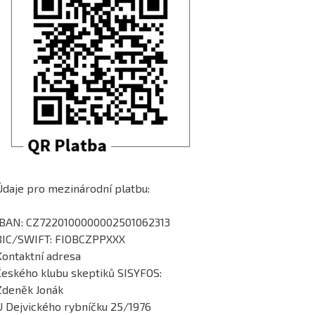
Údaje pro mezinárodní platbu:
IBAN: CZ7220100000002501062313
BIC/SWIFT: FIOBCZPPXXX
Kontaktní adresa
Českého klubu skeptiků SISYFOS:
Zdeněk Jonák
U Dejvického rybníčku 25/1976