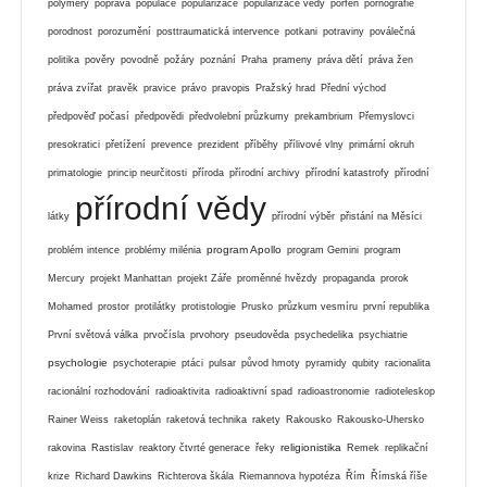
polymery
poprava
populace
popularizace
popularizace vědy
porfen
pornografie
porodnost
porozumění
posttraumatická intervence
potkani
potraviny
poválečná
politika
pověry
povodně
požáry
poznání
Praha
prameny
práva dětí
práva žen
práva zvířat
pravěk
pravice
právo
pravopis
Pražský hrad
Přední východ
předpověď počasí
předpovědi
předvolební průzkumy
prekambrium
Přemyslovci
presokratici
přetížení
prevence
prezident
příběhy
přílivové vlny
primární okruh
primatologie
princip neurčitosti
příroda
přírodní archivy
přírodní katastrofy
přírodní
přírodní vědy
látky
přírodní výběr
přistání na Měsíci
program Apollo
problém intence
problémy milénia
program Gemini
program
Mercury
projekt Manhattan
projekt Záře
proměnné hvězdy
propaganda
prorok
Mohamed
prostor
protilátky
protistologie
Prusko
průzkum vesmíru
první republika
První světová válka
prvočísla
prvohory
pseudověda
psychedelika
psychiatrie
psychologie
psychoterapie
ptáci
pulsar
původ hmoty
pyramidy
qubity
racionalita
racionální rozhodování
radioaktivita
radioaktivní spad
radioastronomie
radioteleskop
Rainer Weiss
raketoplán
raketová technika
rakety
Rakousko
Rakousko-Uhersko
religionistika
rakovina
Rastislav
reaktory čtvrté generace
řeky
Remek
replikační
krize
Richard Dawkins
Richterova škála
Riemannova hypotéza
Řím
Římská říše