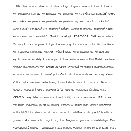
klimatologie
KLDR
Klementinum
klima měst
kognice
kolaps
kolonie
kolonizace
konspirační teorie
kombinatorika
komety
komunikace
komunismus
konce světa
konstrukce
kooperace
kooperativita
kooperativní hry
kopytníci
kosmická loď
kosmická síť
kosmické lety
kosmické počasí
kosmické pohony
kosmické smetí
kosmonautika
kosmologie
kosmické stanice
kosmické záření
Kosntantin a
Metoděj
Kosovo
krajinná ekologie
krasové jevy
kreacionismus
křesťanství
Křída
kritické myšlení
kriminalistika
kriminalita
krize
kryovulkanismus
kryptografie
kryptozoologie
krystaly
Kuiperův pás
kultura
kulturní krajina
Kurt Gödel
kvantová
kvantová fyzika
biologie
kvantová chemie
kvantová mechanika
kvantová optika
kvantová provázanost
kvantové počítače
kvark-gluonové plazma
kvasary
Kyros
Veliký
Lajka
laserová fyzika
lasery
láska
Latinská Amerika
Lawrence Krauss
ledovce
ledovcová jezera
ledové měsíce
legenda
legislativa
lékařská etika
lékařství
lesy
letectví
letniční církve
LGBTQ
Libye
lidská práva
LIGO
limes
romanum
lingvistika
literatura
lithium
litosferické desky
lodě
logické uvažování
logika
lokální invariance
loterie
lovci a sběrači
Ludolfovo číslo
lymská borelióza
lyžování
Machovo číslo
magické myšlení
Magion
magnetismus
malakologie
Mali
Mars
Malostranský hřbitov
manipulace
mapa
Marcus Aurelius
Marie Terezie
Mars