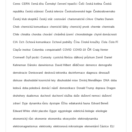
Ceres
CERN
černá díra
Černobyl
červení trpaslíci
Češi
česká kotlina
Česká
Československo
republika
česká státnost
Česká televize
Československé legie
Český klub skeptiků
český stát
cestování
charismatické církve
Charles Darwin
chemie
Cheb
chemická komunikace
chemické látky
chemický prvek
chemtrails
Chile
chiralita
choroba
chování
chráněná území
chronobiologie
chytré domácnosti
CIA
čich
čichová komunikace
čichové podněty
Čína
čínské kroužky
čísla
číslo Pí
ČR
Clayův institut
Columbia
conquistadoři
COVID
COVID-19
Craig Venter
Cromwell
čtyři jezdci
Curiosity
cystická fibróza
dálkový průzkum Země
Daniel
Kahneman
Dánsko
darwinismus
David Hilbert
dědičnost
demence
demografie
demokracie
Denisované
desková tektonika
dezinformace
diagnoza
dinosauři
diskuse
dlouhodobé kosmické lety
dlouhodobé mise
Dmitrij Mendělejev
DNA
doba
ledová
doba poledová
domácí násilí
domestikace
Donald Trump
doprava
Dragon
druhohory
dualismus
duchové
duchovní služba
duše
duševní nemoci
duševní
zdraví
Dyje
dynamika růstu
dystopie
Éčka
ediakarská fauna
Edvard Beneš
ekologie
Edward White
efekt placebo
Egypt
egyptologie
eidetická biologie
ekonomický růst
ekonomie
ekonomika
ekosystém
elektrodynamika
elektromagnetismus
elektronky
elektronová mikroskopie
elementární částice
ELI