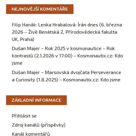
NEJNOVĚJŠÍ KOMENTÁŘE
Filip Hanák
:
Lenka Hrabalová: Írán dnes (6. března
2026 – Živě Benátská 2, Přírodovědecká fakulta
UK, Praha)
Dušan Majer – Rok 2025 v kosmonautice – Rok
kontrastů (2.1.2026 v 17:00) – Kosmonautix.cz
:
Kdo
jsme
Dušan Majer – Marsovská dvojčata Perseverance
a Curiosity (1.8.2025) – Kosmonautix.cz
:
Kdo jsme
ZÁKLADNÍ INFORMACE
Přihlásit se
Zdroj kanálů (příspěvky)
Kanál komentářů