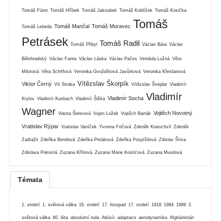
Tomáš Fürst
Tomáš Hříbek
Tomáš Jakoubek
Tomáš Koblížek
Tomáš Kosička
Tomáš
Tomáš Mančal
Tomáš Moravec
Tomáš Lebeda
Petrásek
Tomáš Radil
Tomáš Přibyl
Václav Bára
Václav
Bělohradský
Václav Fanta
Václav Láska
Václav Pačes
Vendula Lužná
Věra
Milotová
Věra Schiffová
Veronika Gvoždíková Javůrková
Veronika Křesťanová
Vítězslav Škorpík
Viktor Černý
Vít Straka
Vítězslav Švejdar
Vladimír
Vladimír
Vladimír Socha
Krylov
Vladimír Kusbach
Vladimír Šiška
Wagner
Vojtěch Novotný
Vlasta Štekrová
Vojen Ložek
Vojtěch Barták
Vratislav Rýpar
Vratislav Vaníček
Yvonna Fričová
Zdeněk Kratochvíl
Zdeněk
Zadražil
Zdeňka Bendová
Zdeňka Petáková
Zdeňka Pospíšilová
Zdislav Šíma
Zdislava Pokorná
Zuzana Kříhová
Zuzana Marie Kostićová
Zuzana Musilová
Témata
1. století
1. světová válka
16. století
17. listopad
17. století
1918
1984
1989
2.
světová válka
60. léta
absolutní nula
Abúsír
adaptace
aerodynamika
Afghánistán