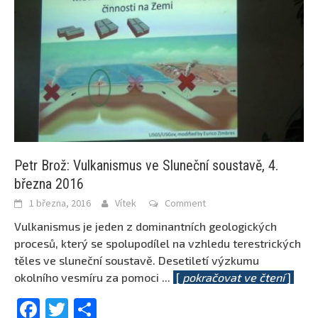
Petr Brož: Vulkanismus ve Sluneční soustavě, 4.
března 2016
1 března, 2016
Vítek
Comment
Vulkanismus je jeden z dominantních geologických
procesů, který se spolupodílel na vzhledu terestrických
těles ve sluneční soustavě. Desetiletí výzkumu
okolního vesmíru za pomoci
...
[
pokračovat ve čtení
]
Facebook
Twitter
Share