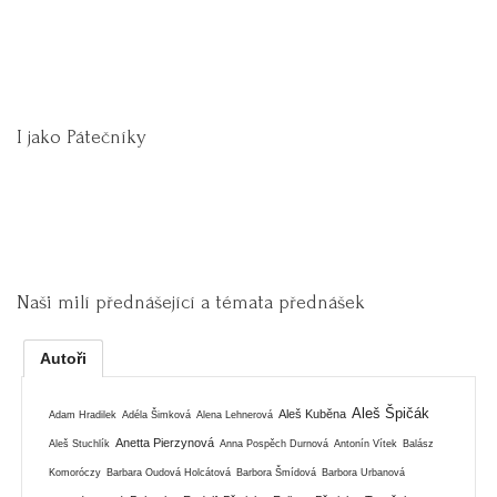
I jako Pátečníky
Naši milí přednášející a témata přednášek
Autoři
Aleš Špičák
Aleš Kuběna
Adam Hradilek
Adéla Šimková
Alena Lehnerová
Anetta Pierzynová
Aleš Stuchlík
Anna Pospěch Durnová
Antonín Vítek
Balász
Komoróczy
Barbara Oudová Holcátová
Barbora Šmídová
Barbora Urbanová