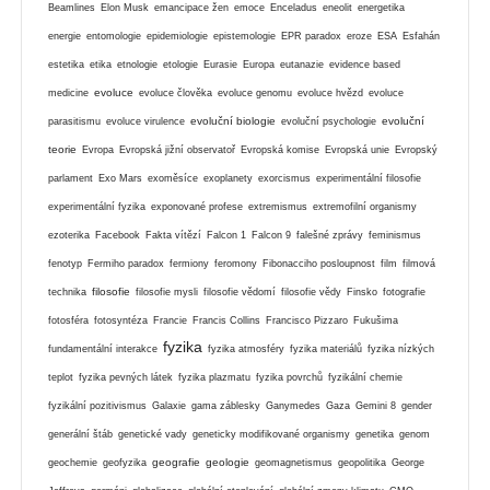
Beamlines
Elon Musk
emancipace žen
emoce
Enceladus
eneolit
energetika
energie
entomologie
epidemiologie
epistemologie
EPR paradox
eroze
ESA
Esfahán
estetika
etika
etnologie
etologie
Eurasie
Europa
eutanazie
evidence based
evoluce
medicine
evoluce člověka
evoluce genomu
evoluce hvězd
evoluce
evoluční biologie
evoluční
parasitismu
evoluce virulence
evoluční psychologie
teorie
Evropa
Evropská jižní observatoř
Evropská komise
Evropská unie
Evropský
parlament
Exo Mars
exoměsíce
exoplanety
exorcismus
experimentální filosofie
experimentální fyzika
exponované profese
extremismus
extremofilní organismy
ezoterika
Facebook
Fakta vítězí
Falcon 1
Falcon 9
falešné zprávy
feminismus
fenotyp
Fermiho paradox
fermiony
feromony
Fibonacciho posloupnost
film
filmová
filosofie
technika
filosofie mysli
filosofie vědomí
filosofie vědy
Finsko
fotografie
fotosféra
fotosyntéza
Francie
Francis Collins
Francisco Pizzaro
Fukušima
fyzika
fundamentální interakce
fyzika atmosféry
fyzika materiálů
fyzika nízkých
teplot
fyzika pevných látek
fyzika plazmatu
fyzika povrchů
fyzikální chemie
fyzikální pozitivismus
Galaxie
gama záblesky
Ganymedes
Gaza
Gemini 8
gender
generální štáb
genetické vady
geneticky modifikované organismy
genetika
genom
geografie
geologie
geochemie
geofyzika
geomagnetismus
geopolitika
George