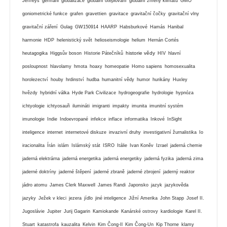
Jeffreys
germáni
globalizace
globální oteplování
globální zmeny klimatu
GMO
goniometrické funkce
grafen
gravettien
gravitace
gravitační čočky
gravitační vlny
gravitační záření
Gulag
GW150914
HAARP
Habsburkové
Hamás
Hanibal
harmonie
HDP
helenistický svět
helioseismologie
helium
Hernán Cortés
historie vědy
heutagogika
Higgsův boson
Historie Pátečníků
HIV
hlavní
posloupnost
hlavolamy
hmota
hoaxy
homeopatie
Homo sapiens
homosexualita
horolezectví
houby
hrdinství
hudba
humanitní vědy
humor
hurikány
Huxley
hvězdy
hybridní válka
Hyde Park Civilizace
hydrogeografie
hydrologie
hypnóza
ichtyologie
ichtyosauři
ilumináti
imigranti
impakty
imunita
imunitní systém
imunologie
Indie
Indoevropané
infekce
inflace
informatika
Inkové
InSight
inteligence
internet
internetové diskuze
invazivní druhy
investigativní žurnalistika
Io
iracionalita
Írán
islám
Islámský stát
ISRO
Itálie
Ivan Koněv
Izrael
jaderná chemie
jaderná elektrárna
jaderná energetika
jaderná energetiky
jaderná fyzika
jaderná zima
jaderné doktríny
jaderné štěpení
jaderné zbraně
jaderné zbrojení
jaderný reaktor
jádro atomu
James Clerk Maxwell
James Randi
Japonsko
jazyk
jazykověda
jazyky
Ježek v kleci
jezera
jídlo
jiné inteligence
Jižní Amerika
John Stapp
Josef II.
Jugoslávie
Jupiter
Jurij Gagarin
Kamiokande
Kanárské ostrovy
kardiologie
Karel II.
Stuart
katastrofa
kauzalita
Kelvin
Kim Čong-Il
Kim Čong-Un
Kip Thorne
klamy