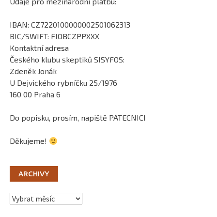
Údaje pro mezinárodní platbu:
IBAN: CZ7220100000002501062313
BIC/SWIFT: FIOBCZPPXXX
Kontaktní adresa
Českého klubu skeptiků SISYFOS:
Zdeněk Jonák
U Dejvického rybníčku 25/1976
160 00 Praha 6
Do popisku, prosím, napiště PATECNICI
Děkujeme!
ARCHIVY
Archivy