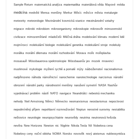
matematika
Sample Return
matematická analýza
materiálová věda
Mayové
média
medicína
medvěd
Mensa
menšiny
Merkur
Měsíc
měsíce
města
metalurgie
mezinárodní vztahy
meteority
meteorologie
Mezinárodní kosmická stanice
migrace
mikrobi
mikrobiom
mikroorganismy
mikroskopie
mikrosvět
mimozemské
civilizace
mimozemšťané
mladočeši
Mléčná dráha
modelování klimatu
moderní lidé
mojmírovci
molekulární biologie
molekulární genetika
molekulární stroje
molekuly
morálka
morální dilemata
morální rozhodování
Morava
moře
mořeplavba
mosasauři
Mössbauerova spektroskopie
Mössbauerův jev
mozek
mravenci
náboženství
muslimové
mykologie
myšlení rychlé a pomalé
mýty
nacionalismus
nadpřirozeno
náhoda
námořnictví
nanochemie
nanotechnologie
narcismus
národní
obrození
národní parky
národnostní menšiny
narušení symetrií
NASA
Nashův
vyjednávací problém
násilí
NATO
navigace
Neandrtálci
nebeská mechanika
nehody
Neil Armstrong
Němci
Německo
neomarxismus
neoslavismus
nepoctivost
nepodmíněný příjem
nepohlavní rozmnožování
Neptun
nerostné suroviny
nestabilita
neštovice
neurologie
neuropsychiatrie
neurovědy
neutrina
neutronová hvězda
nevěra
New Horizons
Newton
nic
Nigérie
Nikola Tesla
Nil
Nobelova cena
Nobelovy ceny
noční obloha
NOMA
Norsko
novověk
nový ateismus
nukleosyntéza