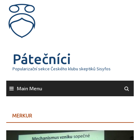
Skip
to
content
Pátečníci
Popularizační sekce Českého klubu skeptiků Sisyfos
Main Menu
MERKUR