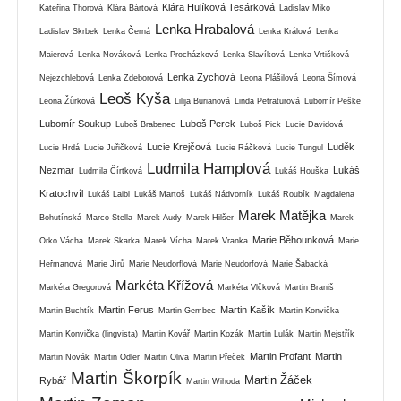
Klára Hulíková Tesárková
Kateřina Thorová
Klára Bártová
Ladislav Miko
Lenka Hrabalová
Ladislav Skrbek
Lenka Černá
Lenka Králová
Lenka
Maierová
Lenka Nováková
Lenka Procházková
Lenka Slavíková
Lenka Vrtišková
Lenka Zychová
Nejezchlebová
Lenka Zdeborová
Leona Plášilová
Leona Šímová
Leoš Kyša
Leona Žůrková
Lilija Burianová
Linda Petraturová
Lubomír Peške
Lubomír Soukup
Luboš Perek
Luboš Brabenec
Luboš Pick
Lucie Davidová
Lucie Krejčová
Luděk
Lucie Hrdá
Lucie Juřičková
Lucie Ráčková
Lucie Tungul
Ludmila Hamplová
Nezmar
Lukáš
Ludmila Čírtková
Lukáš Houška
Kratochvíl
Lukáš Laibl
Lukáš Martoš
Lukáš Nádvorník
Lukáš Roubík
Magdalena
Marek Matějka
Bohutínská
Marco Stella
Marek Audy
Marek Hilšer
Marek
Marie Běhounková
Orko Vácha
Marek Skarka
Marek Vícha
Marek Vranka
Marie
Heřmanová
Marie Jírů
Marie Neudorflová
Marie Neudorfová
Marie Šabacká
Markéta Křížová
Markéta Gregorová
Markéta Vlčková
Martin Braniš
Martin Ferus
Martin Kašík
Martin Buchtík
Martin Gembec
Martin Konvička
Martin Konvička (lingvista)
Martin Kovář
Martin Kozák
Martin Lulák
Martin Mejstřík
Martin Profant
Martin
Martin Novák
Martin Odler
Martin Oliva
Martin Přeček
Martin Škorpík
Martin Žáček
Rybář
Martin Wihoda