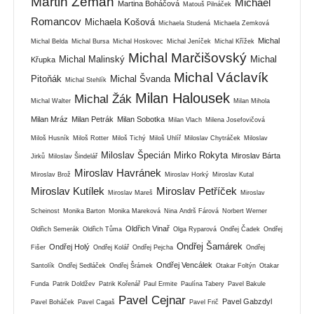
Martin Zeman
Michael
Martina Boháčová
Matouš Pilnáček
Romancov
Michaela Košová
Michaela Studená
Michaela Zemková
Michal
Michal Belda
Michal Bursa
Michal Hoskovec
Michal Jeníček
Michal Křížek
Michal Marčišovský
Michal Malinský
Michal
Křupka
Michal Václavík
Pitoňák
Michal Švanda
Michal Stehlík
Milan Halousek
Michal Žák
Michal Walter
Milan Mihola
Milan Mráz
Milan Petrák
Milan Sobotka
Milan Vlach
Milena Josefovičová
Miloš Husník
Miloš Rotter
Miloš Tichý
Miloš Uhlíř
Miloslav Chytráček
Miloslav
Miloslav Špecián
Mirko Rokyta
Miroslav Bárta
Jirků
Miloslav Šindelář
Miroslav Havránek
Miroslav Brož
Miroslav Horký
Miroslav Kutal
Miroslav Kutílek
Miroslav Petříček
Miroslav Mareš
Miroslav
Scheinost
Monika Barton
Monika Mareková
Nina Andrš Fárová
Norbert Werner
Oldřich Vinař
Oldřich Semerák
Oldřich Tůma
Olga Ryparová
Ondřej Čadek
Ondřej
Ondřej Šamárek
Ondřej Holý
Fišer
Ondřej Kolář
Ondřej Pejcha
Ondřej
Ondřej Vencálek
Santolík
Ondřej Sedláček
Ondřej Šrámek
Otakar Foltýn
Otakar
Funda
Patrik Doldžev
Patrik Kořenář
Paul Ermite
Paulína Tabery
Pavel Bakule
Pavel Cejnar
Pavel Gabzdyl
Pavel Boháček
Pavel Cagaš
Pavel Frič