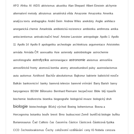
AFO
Afrika
AI
AIDS
aktivismus
akustika
Alan Shepard
Albert Einstein
alchymie
alternativní metody
altruismus
amatérská věda
Amazonie
Amazonka
Amerika
analýza textu
andragogika
André Geim
Andrew Wiles
anekdoty
Anglie
anihilace
anorganická chemie
Antarktida
antibiotická rezistence
antibiotika
antihmota
antika
antiscientismus
antivakcinační hnutí
Antoine Lavoisier
antropologie
Apollo 1
Apollo
11
Apollo 14
Apollo 8
apologetika
archeologie
architektura
argumentace
Aristoteles
astrobiologie
armáda
Armáda ČR
asexualita
Asie
asteroidy
astrochemie
astrofyzika
astronomie
astrofotografie
astronavigace
ateismus
atmosféra
atmosférické fronty
atomová bomba
atomy
attosekundové pulsy
austroslavismus
auta
autismus
Aztékové
Bachův absolutismus
Bajkonur
bakterie
balistické nosiče
Balkán
bankovnictví
banky
barevná televize
barevné vnímání
Barry Barish
barvy
baryogeneze
BDSM
Bělorusko
Bernhard Riemann
bezpečnost
Bible
bilý trpaslík
biochemie
biodiverzita
bioetika
biogeografie
biologické invaze
biologický druh
biologie
biotechnologie
Blízký východ
Boeing
bohemismus
Bosna a
Hercegovina
botanika
bouře
brexit
Brno
budoucnost Země
buněčná biologie
buňka
částicová fyzika
Burianosaurus
Čad
Callisto
čas
časomíra
částice
částicová
CCD
čechoslovakismus
Čechy
celoživotní vzdělávání
ceny IG Nobela
cenzura