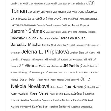
Jan
Jehlík
Jan Kolář
Jan Konvalinka
Jan Rybář
Jan Špaček
Jan Stěnička
Toman
Jana Cíglerová
Jan Veselý
Jan Vojtko
Jan Votýpka
Jan Wintr
Jana Jebavá
Jana Kalbáčová Vejpravová
Jana Mynářová
Jana Nenadalová
Jarmila Bednaříková
Jaromír Beneš
Jaromír Jedlička
Jaromír Kopeček
Jaromír Šrámek
Jaroslav Bílek
Jaroslav Fanta
Jaroslav Flejberk
Jaroslav Houdek
Jaroslav Kousal
Jaroslav Kadlec
Jaroslav Mácha
Jaroslav Nejdl
Jaroslav Nešetřil
Jaroslav Petr
Jaroslav
Jelena L. Příplatová
Vostatek
Jindřich Šídlo
Jiří Černý
Jiří
Dolejší
Jiří Grygar
Jiří Hejkrlík
Jiří Hořejší
Jiří Kacetl
Jiří Kocourek
Jiří Kříž
Jiří
Jiří Mihola
Jiří Podolský
Langer
Jiří Mikšovský
Jiří Novák
Jiří Přibáň
Jiří
Sádlo
Jiří Štegl
Jiří Weinberger
Jiří Wiedermann
Jitka Lindová
Jitka Slabá
Johana
Julie
Josef Jelen
Fialová
Josef Michl
Josef Moural
Julie Beritová
Nekola Nováková
Juraj Hvorecký
Julius Lukeš
Karel Kovář
Karel Vereš
Karel Malinský
Karla Štěpánová
Karel Zvoník
Katarína
Holcová
Kateřina Bernardová Sýkorová
Kateřina Buchtová
Kateřina Chládková
Kateřina Sam
Kateřina Potyszová
Kateřina Šimáčková
Kateřina Smejkalová