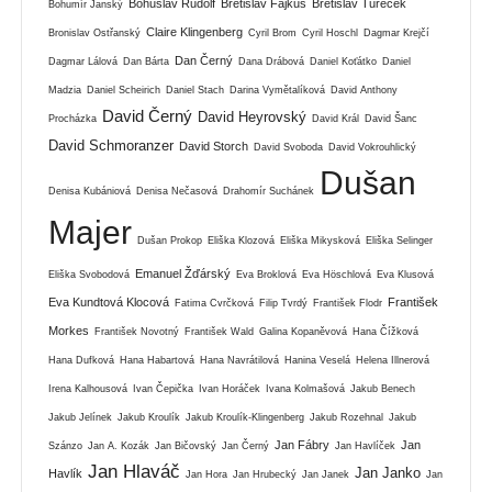
Bohuslav Rudolf
Břetislav Fajkus
Břetislav Tureček
Bohumír Janský
Claire Klingenberg
Bronislav Ostřanský
Cyril Brom
Cyril Hoschl
Dagmar Krejčí
Dan Černý
Dagmar Lálová
Dan Bárta
Dana Drábová
Daniel Koťátko
Daniel
Madzia
Daniel Scheirich
Daniel Stach
Darina Vymětalíková
David Anthony
David Černý
David Heyrovský
Procházka
David Král
David Šanc
David Schmoranzer
David Storch
David Svoboda
David Vokrouhlický
Dušan
Denisa Kubániová
Denisa Nečasová
Drahomír Suchánek
Majer
Dušan Prokop
Eliška Klozová
Eliška Mikysková
Eliška Selinger
Emanuel Žďárský
Eliška Svobodová
Eva Broklová
Eva Höschlová
Eva Klusová
Eva Kundtová Klocová
František
Fatima Cvrčková
Filip Tvrdý
František Flodr
Morkes
František Novotný
František Wald
Galina Kopaněvová
Hana Čížková
Hana Dufková
Hana Habartová
Hana Navrátilová
Hanina Veselá
Helena Illnerová
Irena Kalhousová
Ivan Čepička
Ivan Horáček
Ivana Kolmašová
Jakub Benech
Jakub Jelínek
Jakub Kroulík
Jakub Kroulík-Klingenberg
Jakub Rozehnal
Jakub
Jan Fábry
Jan
Szánzo
Jan A. Kozák
Jan Bičovský
Jan Černý
Jan Havlíček
Jan Hlaváč
Jan Janko
Havlík
Jan Hora
Jan Hrubecký
Jan Janek
Jan