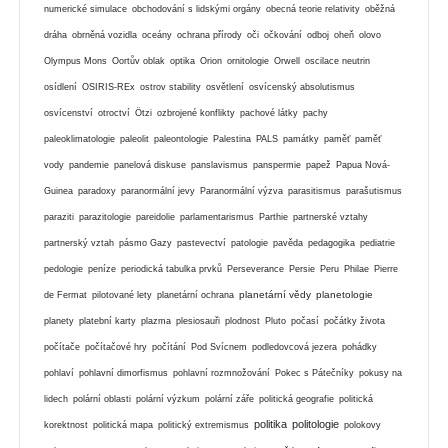
numerické simulace
obchodování s lidskými orgány
obecná teorie relativity
oběžná
dráha
obrněná vozidla
oceány
ochrana přírody
oči
očkování
odboj
oheň
olovo
Olympus Mons
Oortův oblak
optika
Orion
ornitologie
Orwell
oscilace neutrin
osídlení
OSIRIS-REx
ostrov stability
osvětlení
osvícenský absolutismus
osvícenství
otroctví
Ötzi
ozbrojené konflikty
pachové látky
pachy
paleoklimatologie
paleolit
paleontologie
Palestina
PALS
památky
paměť
paměť
vody
pandemie
panelová diskuse
panslavismus
panspermie
papež
Papua Nová-
Guinea
paradoxy
paranormální jevy
Paranormální výzva
parasitismus
parašutismus
paraziti
parazitologie
pareidolie
parlamentarismus
Parthie
partnerské vztahy
partnerský vztah
pásmo Gazy
pastevectví
patologie
pavěda
pedagogika
pediatrie
pedologie
peníze
periodická tabulka prvků
Perseverance
Persie
Peru
Philae
Pierre
planetární vědy
planetologie
de Fermat
pilotované lety
planetární ochrana
planety
platební karty
plazma
plesiosauři
plodnost
Pluto
počasí
počátky života
počítače
počítačové hry
počítání
Pod Svícnem
podledovcová jezera
pohádky
pohlaví
pohlavní dimorfismus
pohlavní rozmnožování
Pokec s Pátečníky
pokusy na
lidech
polární oblasti
polární výzkum
polární záře
politická geografie
politická
politika
politologie
korektnost
politická mapa
politický extremismus
polokovy