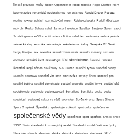
římské provincie
rituály
Robert Oppenheimer
roboti
robotika
Roger Chaffee
rok v
kosmonautice
romantický nacionalismus
romantismus
Ronald Drever
Rosetta
rostliny
rovnost pohlaví
rozmnožování
rozum
Rubikova kostka
Rudolf Mössbauer
rudý obr
Rusko
Sahara
sahel
Sametová revoluce
Sandžak
Sarajevo
Saturn
savci
Schrödingerova kočička
sci-fi
science fiction
sebeklam
sedimenty
sedmá perioda
seismické vlny
seismika
seismologie
sekularismus
šelmy
Semjorka R7
Senát
Sergej Koroljov
sex
sexualita
sexualizované násilí
sexuální menšiny
sexuální
skepticismus
sexuologie
orientace
sexuální život
šíité
školství
Skotsko
šlechtění
slepý démon
sloučeniny
SLS
Slunce
sluneční fyzika
sluneční hodiny
Sluneční soustava
sluneční vítr
smrt
smrt hvězd
smysly
šneci
sobecký gen
sociální bublina
sociální demokracie
sociální geografie
sociální hmyz
sociální sítě
sociobiologie
sociologie
sociomapování
Somaliland
Somálsko
sopka
sopky
soudnictví
soukromý sektor ve vědě
souvislost
Sovětský svaz
Space Shuttle
Space X
spánek
Španělsko
speleologie
spiknutí
spintronika
společenské
společenské vědy
společnost
sport
spotřeba
Srbsko
srdce
SSSR
Stalin
standardní kosmologický model
Standardní model částicové fyziky
Stará říše
stárnutí
staročeši
statika
statistika
stratosféra
středověk
STS-1