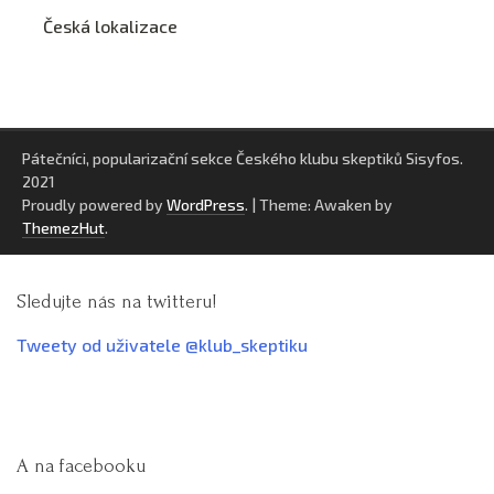
Česká lokalizace
Pátečníci, popularizační sekce Českého klubu skeptiků Sisyfos.
2021
Proudly powered by
WordPress
.
|
Theme: Awaken by
ThemezHut
.
Sledujte nás na twitteru!
Tweety od uživatele @klub_skeptiku
A na facebooku