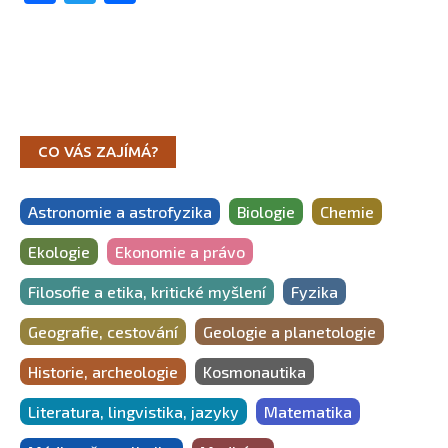
CO VÁS ZAJÍMÁ?
Astronomie a astrofyzika
Biologie
Chemie
Ekologie
Ekonomie a právo
Filosofie a etika, kritické myšlení
Fyzika
Geografie, cestování
Geologie a planetologie
Historie, archeologie
Kosmonautika
Literatura, lingvistika, jazyky
Matematika