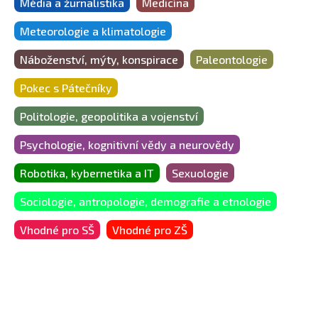
Média a žurnalistika
Medicína
Meteorologie a klimatologie
Náboženství, mýty, konspirace
Paleontologie
Pokec s Pátečníky
Politologie, geopolitika a vojenství
Psychologie, kognitivní vědy a neurovědy
Robotika, kybernetika a IT
Sexuologie
Sociologie, antropologie, demografie a etnologie
Vhodné pro SŠ
Vhodné pro ZŠ