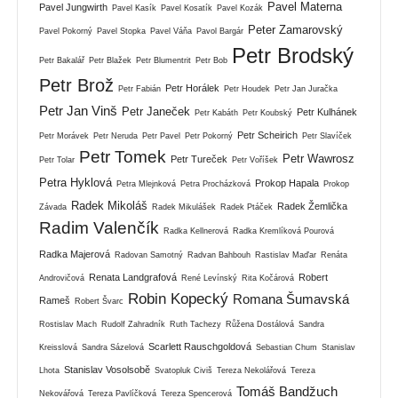
Pavel Materna
Pavel Jungwirth
Pavel Kasík
Pavel Kosatík
Pavel Kozák
Peter Zamarovský
Pavel Pokorný
Pavel Stopka
Pavel Váňa
Pavol Bargár
Petr Brodský
Petr Bakalář
Petr Blažek
Petr Blumentrit
Petr Bob
Petr Brož
Petr Horálek
Petr Fabián
Petr Houdek
Petr Jan Juračka
Petr Jan Vinš
Petr Janeček
Petr Kulhánek
Petr Kabáth
Petr Koubský
Petr Scheirich
Petr Morávek
Petr Neruda
Petr Pavel
Petr Pokorný
Petr Slavíček
Petr Tomek
Petr Wawrosz
Petr Tureček
Petr Tolar
Petr Voříšek
Petra Hyklová
Prokop Hapala
Petra Mlejnková
Petra Procházková
Prokop
Radek Mikoláš
Radek Žemlička
Závada
Radek Mikulášek
Radek Ptáček
Radim Valenčík
Radka Kellnerová
Radka Kremlíková Pourová
Radka Majerová
Radovan Samotný
Radvan Bahbouh
Rastislav Maďar
Renáta
Renata Landgrafová
Robert
Androvičová
René Levínský
Rita Kočárová
Robin Kopecký
Romana Šumavská
Rameš
Robert Švarc
Rostislav Mach
Rudolf Zahradník
Ruth Tachezy
Růžena Dostálová
Sandra
Scarlett Rauschgoldová
Kreisslová
Sandra Sázelová
Sebastian Chum
Stanislav
Stanislav Vosolsobě
Lhota
Svatopluk Civiš
Tereza Nekolářová
Tereza
Tomáš Bandžuch
Nekovářová
Tereza Pavlíčková
Tereza Spencerová