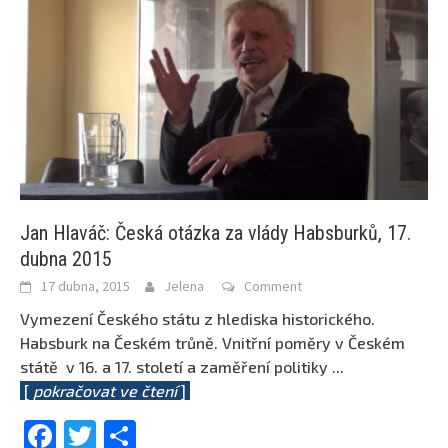
Jan Hlaváč: Česká otázka za vlády Habsburků, 17.
dubna 2015
17 dubna, 2015
Jelena
Comment
Vymezení Českého státu z hlediska historického.
Habsburk na Českém trůně. Vnitřní poměry v Českém
státě v 16. a 17. století a zaměření politiky
...
[
pokračovat ve čtení
]
Facebook
Twitter
Share