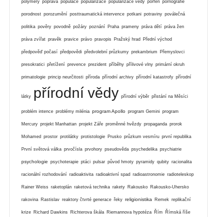
polymery
poprava
populace
popularizace
popularizace vědy
porfen
pornografie
porodnost
porozumění
posttraumatická intervence
potkani
potraviny
poválečná
politika
pověry
povodně
požáry
poznání
Praha
prameny
práva dětí
práva žen
práva zvířat
pravěk
pravice
právo
pravopis
Pražský hrad
Přední východ
předpověď počasí
předpovědi
předvolební průzkumy
prekambrium
Přemyslovci
presokratici
přetížení
prevence
prezident
příběhy
přílivové vlny
primární okruh
primatologie
princip neurčitosti
příroda
přírodní archivy
přírodní katastrofy
přírodní
přírodní vědy
látky
přírodní výběr
přistání na Měsíci
program Apollo
problém intence
problémy milénia
program Gemini
program
Mercury
projekt Manhattan
projekt Záře
proměnné hvězdy
propaganda
prorok
Mohamed
prostor
protilátky
protistologie
Prusko
průzkum vesmíru
první republika
První světová válka
prvočísla
prvohory
pseudověda
psychedelika
psychiatrie
psychologie
psychoterapie
ptáci
pulsar
původ hmoty
pyramidy
qubity
racionalita
racionální rozhodování
radioaktivita
radioaktivní spad
radioastronomie
radioteleskop
Rainer Weiss
raketoplán
raketová technika
rakety
Rakousko
Rakousko-Uhersko
religionistika
rakovina
Rastislav
reaktory čtvrté generace
řeky
Remek
replikační
krize
Richard Dawkins
Richterova škála
Riemannova hypotéza
Řím
Římská říše