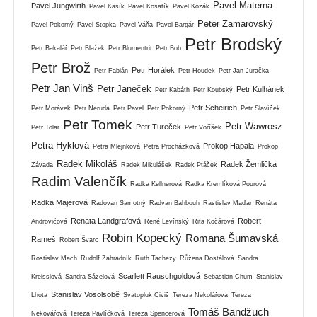
Pavel Materna
Pavel Jungwirth
Pavel Kasík
Pavel Kosatík
Pavel Kozák
Peter Zamarovský
Pavel Pokorný
Pavel Stopka
Pavel Váňa
Pavol Bargár
Petr Brodský
Petr Bakalář
Petr Blažek
Petr Blumentrit
Petr Bob
Petr Brož
Petr Horálek
Petr Fabián
Petr Houdek
Petr Jan Juračka
Petr Jan Vinš
Petr Janeček
Petr Kulhánek
Petr Kabáth
Petr Koubský
Petr Scheirich
Petr Morávek
Petr Neruda
Petr Pavel
Petr Pokorný
Petr Slavíček
Petr Tomek
Petr Wawrosz
Petr Tureček
Petr Tolar
Petr Voříšek
Petra Hyklová
Prokop Hapala
Petra Mlejnková
Petra Procházková
Prokop
Radek Mikoláš
Radek Žemlička
Závada
Radek Mikulášek
Radek Ptáček
Radim Valenčík
Radka Kellnerová
Radka Kremlíková Pourová
Radka Majerová
Radovan Samotný
Radvan Bahbouh
Rastislav Maďar
Renáta
Renata Landgrafová
Robert
Androvičová
René Levínský
Rita Kočárová
Robin Kopecký
Romana Šumavská
Rameš
Robert Švarc
Rostislav Mach
Rudolf Zahradník
Ruth Tachezy
Růžena Dostálová
Sandra
Scarlett Rauschgoldová
Kreisslová
Sandra Sázelová
Sebastian Chum
Stanislav
Stanislav Vosolsobě
Lhota
Svatopluk Civiš
Tereza Nekolářová
Tereza
Tomáš Bandžuch
Nekovářová
Tereza Pavlíčková
Tereza Spencerová