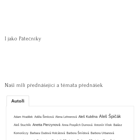
I jako Pátečníky
Naši milí přednášející a témata přednášek
Autoři
Aleš Špičák
Aleš Kuběna
Adam Hradilek
Adéla Šimková
Alena Lehnerová
Anetta Pierzynová
Aleš Stuchlík
Anna Pospěch Durnová
Antonín Vítek
Balász
Komoróczy
Barbara Oudová Holcátová
Barbora Šmídová
Barbora Urbanová