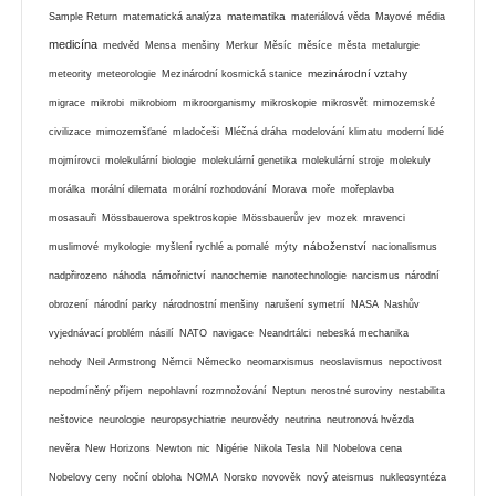
matematika
Sample Return
matematická analýza
materiálová věda
Mayové
média
medicína
medvěd
Mensa
menšiny
Merkur
Měsíc
měsíce
města
metalurgie
mezinárodní vztahy
meteority
meteorologie
Mezinárodní kosmická stanice
migrace
mikrobi
mikrobiom
mikroorganismy
mikroskopie
mikrosvět
mimozemské
civilizace
mimozemšťané
mladočeši
Mléčná dráha
modelování klimatu
moderní lidé
mojmírovci
molekulární biologie
molekulární genetika
molekulární stroje
molekuly
morálka
morální dilemata
morální rozhodování
Morava
moře
mořeplavba
mosasauři
Mössbauerova spektroskopie
Mössbauerův jev
mozek
mravenci
náboženství
muslimové
mykologie
myšlení rychlé a pomalé
mýty
nacionalismus
nadpřirozeno
náhoda
námořnictví
nanochemie
nanotechnologie
narcismus
národní
obrození
národní parky
národnostní menšiny
narušení symetrií
NASA
Nashův
vyjednávací problém
násilí
NATO
navigace
Neandrtálci
nebeská mechanika
nehody
Neil Armstrong
Němci
Německo
neomarxismus
neoslavismus
nepoctivost
nepodmíněný příjem
nepohlavní rozmnožování
Neptun
nerostné suroviny
nestabilita
neštovice
neurologie
neuropsychiatrie
neurovědy
neutrina
neutronová hvězda
nevěra
New Horizons
Newton
nic
Nigérie
Nikola Tesla
Nil
Nobelova cena
Nobelovy ceny
noční obloha
NOMA
Norsko
novověk
nový ateismus
nukleosyntéza