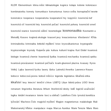
klimatologie
KLDR
Klementinum
klima měst
kognice
kolaps
kolonie
kolonizace
konspirační teorie
kombinatorika
komety
komunikace
komunismus
konce světa
konstrukce
kooperace
kooperativita
kooperativní hry
kopytníci
kosmická loď
kosmická síť
kosmické lety
kosmické počasí
kosmické pohony
kosmické smetí
kosmonautika
kosmologie
kosmické stanice
kosmické záření
Kosntantin a
Metoděj
Kosovo
krajinná ekologie
krasové jevy
kreacionismus
křesťanství
Křída
kritické myšlení
kriminalistika
kriminalita
krize
kryovulkanismus
kryptografie
kryptozoologie
krystaly
Kuiperův pás
kultura
kulturní krajina
Kurt Gödel
kvantová
kvantová fyzika
biologie
kvantová chemie
kvantová mechanika
kvantová optika
kvantová provázanost
kvantové počítače
kvark-gluonové plazma
kvasary
Kyros
Veliký
Lajka
laserová fyzika
lasery
láska
Latinská Amerika
Lawrence Krauss
ledovce
ledovcová jezera
ledové měsíce
legenda
legislativa
lékařská etika
lékařství
lesy
letectví
letniční církve
LGBTQ
Libye
lidská práva
LIGO
limes
romanum
lingvistika
literatura
lithium
litosferické desky
lodě
logické uvažování
logika
lokální invariance
loterie
lovci a sběrači
Ludolfovo číslo
lymská borelióza
lyžování
Machovo číslo
magické myšlení
Magion
magnetismus
malakologie
Mali
Mars
Malostranský hřbitov
manipulace
mapa
Marcus Aurelius
Marie Terezie
Mars