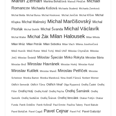
Martin Zeman
Michael
Martina Boháčová
Matouš Pilnáček
Romancov
Michaela Košová
Michaela Studená
Michaela Zemková
Michal
Michal Belda
Michal Bursa
Michal Hoskovec
Michal Jeníček
Michal Křížek
Michal Marčišovský
Michal Malinský
Michal
Křupka
Michal Václavík
Pitoňák
Michal Švanda
Michal Stehlík
Milan Halousek
Michal Žák
Michal Walter
Milan Mihola
Milan Mráz
Milan Petrák
Milan Sobotka
Milan Vlach
Milena Josefovičová
Miloš Husník
Miloš Rotter
Miloš Tichý
Miloš Uhlíř
Miloslav Chytráček
Miloslav
Miloslav Špecián
Mirko Rokyta
Miroslav Bárta
Jirků
Miloslav Šindelář
Miroslav Havránek
Miroslav Brož
Miroslav Horký
Miroslav Kutal
Miroslav Kutílek
Miroslav Petříček
Miroslav Mareš
Miroslav
Scheinost
Monika Barton
Monika Mareková
Nina Andrš Fárová
Norbert Werner
Oldřich Vinař
Oldřich Semerák
Oldřich Tůma
Olga Ryparová
Ondřej Čadek
Ondřej
Ondřej Šamárek
Ondřej Holý
Fišer
Ondřej Kolář
Ondřej Pejcha
Ondřej
Ondřej Vencálek
Santolík
Ondřej Sedláček
Ondřej Šrámek
Otakar Foltýn
Otakar
Funda
Patrik Doldžev
Patrik Kořenář
Paul Ermite
Paulína Tabery
Pavel Bakule
Pavel Cejnar
Pavel Gabzdyl
Pavel Boháček
Pavel Cagaš
Pavel Frič