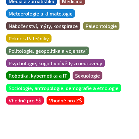
Média a žurnalistika
Medicína
Meteorologie a klimatologie
Náboženství, mýty, konspirace
Paleontologie
Pokec s Pátečníky
Politologie, geopolitika a vojenství
Psychologie, kognitivní vědy a neurovědy
Robotika, kybernetika a IT
Sexuologie
Sociologie, antropologie, demografie a etnologie
Vhodné pro SŠ
Vhodné pro ZŠ