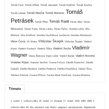
Tomáš Fürst
Tomáš Hříbek
Tomáš Jakoubek
Tomáš Koblížek
Tomáš Kosička
Tomáš
Tomáš Mančal
Tomáš Moravec
Tomáš Lebeda
Petrásek
Tomáš Radil
Tomáš Přibyl
Václav Bára
Václav
Bělohradský
Václav Fanta
Václav Láska
Václav Pačes
Vendula Lužná
Věra
Milotová
Věra Schiffová
Veronika Gvoždíková Javůrková
Veronika Křesťanová
Vítězslav Škorpík
Viktor Černý
Vít Straka
Vítězslav Švejdar
Vladimír
Vladimír
Vladimír Socha
Krylov
Vladimír Kusbach
Vladimír Šiška
Wagner
Vojtěch Novotný
Vlasta Štekrová
Vojen Ložek
Vojtěch Barták
Vratislav Rýpar
Vratislav Vaníček
Yvonna Fričová
Zdeněk Kratochvíl
Zdeněk
Zadražil
Zdeňka Bendová
Zdeňka Petáková
Zdeňka Pospíšilová
Zdislav Šíma
Zdislava Pokorná
Zuzana Kříhová
Zuzana Marie Kostićová
Zuzana Musilová
Témata
1. století
1. světová válka
16. století
17. listopad
17. století
1918
1984
1989
2.
světová válka
60. léta
absolutní nula
Abúsír
adaptace
aerodynamika
Afghánistán