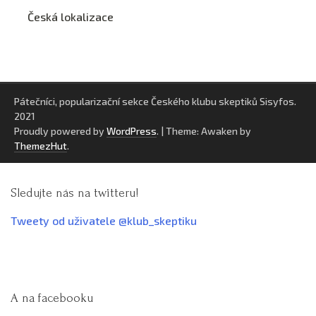
Česká lokalizace
Pátečníci, popularizační sekce Českého klubu skeptiků Sisyfos.
2021
Proudly powered by
WordPress
.
|
Theme: Awaken by
ThemezHut
.
Sledujte nás na twitteru!
Tweety od uživatele @klub_skeptiku
A na facebooku