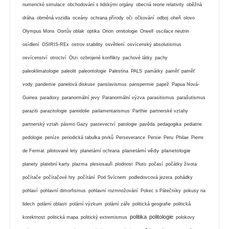
numerické simulace
obchodování s lidskými orgány
obecná teorie relativity
oběžná
dráha
obrněná vozidla
oceány
ochrana přírody
oči
očkování
odboj
oheň
olovo
Olympus Mons
Oortův oblak
optika
Orion
ornitologie
Orwell
oscilace neutrin
osídlení
OSIRIS-REx
ostrov stability
osvětlení
osvícenský absolutismus
osvícenství
otroctví
Ötzi
ozbrojené konflikty
pachové látky
pachy
paleoklimatologie
paleolit
paleontologie
Palestina
PALS
památky
paměť
paměť
vody
pandemie
panelová diskuse
panslavismus
panspermie
papež
Papua Nová-
Guinea
paradoxy
paranormální jevy
Paranormální výzva
parasitismus
parašutismus
paraziti
parazitologie
pareidolie
parlamentarismus
Parthie
partnerské vztahy
partnerský vztah
pásmo Gazy
pastevectví
patologie
pavěda
pedagogika
pediatrie
pedologie
peníze
periodická tabulka prvků
Perseverance
Persie
Peru
Philae
Pierre
planetární vědy
planetologie
de Fermat
pilotované lety
planetární ochrana
planety
platební karty
plazma
plesiosauři
plodnost
Pluto
počasí
počátky života
počítače
počítačové hry
počítání
Pod Svícnem
podledovcová jezera
pohádky
pohlaví
pohlavní dimorfismus
pohlavní rozmnožování
Pokec s Pátečníky
pokusy na
lidech
polární oblasti
polární výzkum
polární záře
politická geografie
politická
politika
politologie
korektnost
politická mapa
politický extremismus
polokovy