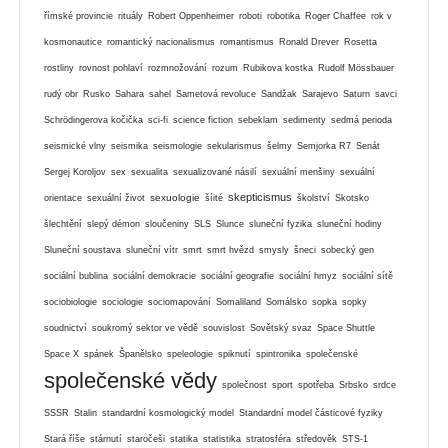
římské provincie
rituály
Robert Oppenheimer
roboti
robotika
Roger Chaffee
rok v
kosmonautice
romantický nacionalismus
romantismus
Ronald Drever
Rosetta
rostliny
rovnost pohlaví
rozmnožování
rozum
Rubikova kostka
Rudolf Mössbauer
rudý obr
Rusko
Sahara
sahel
Sametová revoluce
Sandžak
Sarajevo
Saturn
savci
Schrödingerova kočička
sci-fi
science fiction
sebeklam
sedimenty
sedmá perioda
seismické vlny
seismika
seismologie
sekularismus
šelmy
Semjorka R7
Senát
Sergej Koroljov
sex
sexualita
sexualizované násilí
sexuální menšiny
sexuální
skepticismus
sexuologie
orientace
sexuální život
šíité
školství
Skotsko
šlechtění
slepý démon
sloučeniny
SLS
Slunce
sluneční fyzika
sluneční hodiny
Sluneční soustava
sluneční vítr
smrt
smrt hvězd
smysly
šneci
sobecký gen
sociální bublina
sociální demokracie
sociální geografie
sociální hmyz
sociální sítě
sociobiologie
sociologie
sociomapování
Somaliland
Somálsko
sopka
sopky
soudnictví
soukromý sektor ve vědě
souvislost
Sovětský svaz
Space Shuttle
Space X
spánek
Španělsko
speleologie
spiknutí
spintronika
společenské
společenské vědy
společnost
sport
spotřeba
Srbsko
srdce
SSSR
Stalin
standardní kosmologický model
Standardní model částicové fyziky
Stará říše
stárnutí
staročeši
statika
statistika
stratosféra
středověk
STS-1