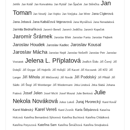
Jan
Jehlík
Jan Kolář
Jan Konvalinka
Jan Rybář
Jan Špaček
Jan Stěnička
Toman
Jana Cíglerová
Jan Veselý
Jan Vojtko
Jan Votýpka
Jan Wintr
Jana Jebavá
Jana Kalbáčová Vejpravová
Jana Mynářová
Jana Nenadalová
Jarmila Bednaříková
Jaromír Beneš
Jaromír Jedlička
Jaromír Kopeček
Jaromír Šrámek
Jaroslav Bílek
Jaroslav Fanta
Jaroslav Flejberk
Jaroslav Houdek
Jaroslav Kousal
Jaroslav Kadlec
Jaroslav Mácha
Jaroslav Nejdl
Jaroslav Nešetřil
Jaroslav Petr
Jaroslav
Jelena L. Příplatová
Vostatek
Jindřich Šídlo
Jiří Černý
Jiří
Dolejší
Jiří Grygar
Jiří Hejkrlík
Jiří Hořejší
Jiří Kacetl
Jiří Kocourek
Jiří Kříž
Jiří
Jiří Mihola
Jiří Podolský
Langer
Jiří Mikšovský
Jiří Novák
Jiří Přibáň
Jiří
Sádlo
Jiří Štegl
Jiří Weinberger
Jiří Wiedermann
Jitka Lindová
Jitka Slabá
Johana
Julie
Josef Jelen
Fialová
Josef Michl
Josef Moural
Julie Beritová
Nekola Nováková
Juraj Hvorecký
Julius Lukeš
Karel Kovář
Karel Vereš
Karel Malinský
Karla Štěpánová
Karel Zvoník
Katarína
Holcová
Kateřina Bernardová Sýkorová
Kateřina Buchtová
Kateřina Chládková
Kateřina Sam
Kateřina Potyszová
Kateřina Šimáčková
Kateřina Smejkalová