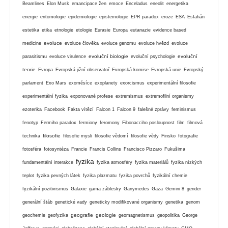
Beamlines
Elon Musk
emancipace žen
emoce
Enceladus
eneolit
energetika
energie
entomologie
epidemiologie
epistemologie
EPR paradox
eroze
ESA
Esfahán
estetika
etika
etnologie
etologie
Eurasie
Europa
eutanazie
evidence based
evoluce
medicine
evoluce člověka
evoluce genomu
evoluce hvězd
evoluce
evoluční biologie
evoluční
parasitismu
evoluce virulence
evoluční psychologie
teorie
Evropa
Evropská jižní observatoř
Evropská komise
Evropská unie
Evropský
parlament
Exo Mars
exoměsíce
exoplanety
exorcismus
experimentální filosofie
experimentální fyzika
exponované profese
extremismus
extremofilní organismy
ezoterika
Facebook
Fakta vítězí
Falcon 1
Falcon 9
falešné zprávy
feminismus
fenotyp
Fermiho paradox
fermiony
feromony
Fibonacciho posloupnost
film
filmová
filosofie
technika
filosofie mysli
filosofie vědomí
filosofie vědy
Finsko
fotografie
fotosféra
fotosyntéza
Francie
Francis Collins
Francisco Pizzaro
Fukušima
fyzika
fundamentální interakce
fyzika atmosféry
fyzika materiálů
fyzika nízkých
teplot
fyzika pevných látek
fyzika plazmatu
fyzika povrchů
fyzikální chemie
fyzikální pozitivismus
Galaxie
gama záblesky
Ganymedes
Gaza
Gemini 8
gender
generální štáb
genetické vady
geneticky modifikované organismy
genetika
genom
geografie
geologie
geochemie
geofyzika
geomagnetismus
geopolitika
George