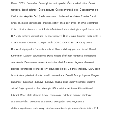
Ceres
CERN
černá díra
Černobyl
červení trpaslíci
Češi
česká kotlina
Česká
Československo
republika
česká státnost
Česká televize
Československé legie
Český klub skeptiků
český stát
cestování
charismatické církve
Charles Darwin
chemie
Cheb
chemická komunikace
chemické látky
chemický prvek
chemtrails
Chile
chiralita
choroba
chování
chráněná území
chronobiologie
chytré domácnosti
CIA
čich
čichová komunikace
čichové podněty
Čína
čínské kroužky
čísla
číslo Pí
ČR
Clayův institut
Columbia
conquistadoři
COVID
COVID-19
Craig Venter
Cromwell
čtyři jezdci
Curiosity
cystická fibróza
dálkový průzkum Země
Daniel
Kahneman
Dánsko
darwinismus
David Hilbert
dědičnost
demence
demografie
demokracie
Denisované
desková tektonika
dezinformace
diagnoza
dinosauři
diskuse
dlouhodobé kosmické lety
dlouhodobé mise
Dmitrij Mendělejev
DNA
doba
ledová
doba poledová
domácí násilí
domestikace
Donald Trump
doprava
Dragon
druhohory
dualismus
duchové
duchovní služba
duše
duševní nemoci
duševní
zdraví
Dyje
dynamika růstu
dystopie
Éčka
ediakarská fauna
Edvard Beneš
ekologie
Edward White
efekt placebo
Egypt
egyptologie
eidetická biologie
ekonomický růst
ekonomie
ekonomika
ekosystém
elektrodynamika
elektromagnetismus
elektronky
elektronová mikroskopie
elementární částice
ELI