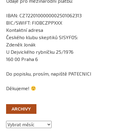
Údaje pro mezinárodní platbu:
IBAN: CZ7220100000002501062313
BIC/SWIFT: FIOBCZPPXXX
Kontaktní adresa
Českého klubu skeptiků SISYFOS:
Zdeněk Jonák
U Dejvického rybníčku 25/1976
160 00 Praha 6
Do popisku, prosím, napiště PATECNICI
Děkujeme!
ARCHIVY
Archivy