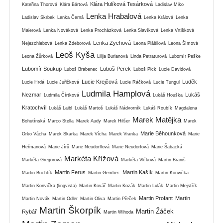
Klára Hulíková Tesárková
Kateřina Thorová
Klára Bártová
Ladislav Miko
Lenka Hrabalová
Ladislav Skrbek
Lenka Černá
Lenka Králová
Lenka
Maierová
Lenka Nováková
Lenka Procházková
Lenka Slavíková
Lenka Vrtišková
Lenka Zychová
Nejezchlebová
Lenka Zdeborová
Leona Plášilová
Leona Šímová
Leoš Kyša
Leona Žůrková
Lilija Burianová
Linda Petraturová
Lubomír Peške
Lubomír Soukup
Luboš Perek
Luboš Brabenec
Luboš Pick
Lucie Davidová
Lucie Krejčová
Luděk
Lucie Hrdá
Lucie Juřičková
Lucie Ráčková
Lucie Tungul
Ludmila Hamplová
Nezmar
Lukáš
Ludmila Čírtková
Lukáš Houška
Kratochvíl
Lukáš Laibl
Lukáš Martoš
Lukáš Nádvorník
Lukáš Roubík
Magdalena
Marek Matějka
Bohutínská
Marco Stella
Marek Audy
Marek Hilšer
Marek
Marie Běhounková
Orko Vácha
Marek Skarka
Marek Vícha
Marek Vranka
Marie
Heřmanová
Marie Jírů
Marie Neudorflová
Marie Neudorfová
Marie Šabacká
Markéta Křížová
Markéta Gregorová
Markéta Vlčková
Martin Braniš
Martin Ferus
Martin Kašík
Martin Buchtík
Martin Gembec
Martin Konvička
Martin Konvička (lingvista)
Martin Kovář
Martin Kozák
Martin Lulák
Martin Mejstřík
Martin Profant
Martin
Martin Novák
Martin Odler
Martin Oliva
Martin Přeček
Martin Škorpík
Martin Žáček
Rybář
Martin Wihoda