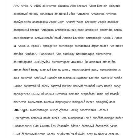
AFO
Afrika
AI
AIDS
aktivismus
akustika
Alan Shepard
Albert Einstein
alchymie
alternativní metody
altruismus
amatérská věda
Amazonie
Amazonka
Amerika
analýza textu
andragogika
André Geim
Andrew Wiles
anekdoty
Anglie
anihilace
anorganická chemie
Antarktida
antibiotická rezistence
antibiotika
antihmota
antika
antiscientismus
antivakcinační hnutí
Antoine Lavoisier
antropologie
Apollo 1
Apollo
11
Apollo 14
Apollo 8
apologetika
archeologie
architektura
argumentace
Aristoteles
astrobiologie
armáda
Armáda ČR
asexualita
Asie
asteroidy
astrochemie
astrofyzika
astronomie
astrofotografie
astronavigace
ateismus
atmosféra
atmosférické fronty
atomová bomba
atomy
attosekundové pulsy
austroslavismus
auta
autismus
Aztékové
Bachův absolutismus
Bajkonur
bakterie
balistické nosiče
Balkán
bankovnictví
banky
barevná televize
barevné vnímání
Barry Barish
barvy
baryogeneze
BDSM
Bělorusko
Bernhard Riemann
bezpečnost
Bible
bilý trpaslík
biochemie
biodiverzita
bioetika
biogeografie
biologické invaze
biologický druh
biologie
biotechnologie
Blízký východ
Boeing
bohemismus
Bosna a
Hercegovina
botanika
bouře
brexit
Brno
budoucnost Země
buněčná biologie
buňka
částicová fyzika
Burianosaurus
Čad
Callisto
čas
časomíra
částice
částicová
CCD
čechoslovakismus
Čechy
celoživotní vzdělávání
ceny IG Nobela
cenzura