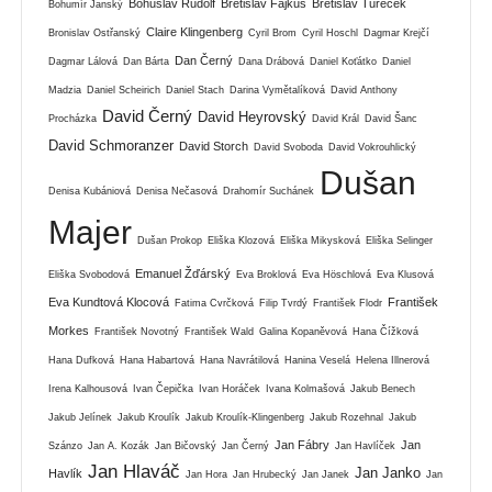
Bohuslav Rudolf
Břetislav Fajkus
Břetislav Tureček
Bohumír Janský
Claire Klingenberg
Bronislav Ostřanský
Cyril Brom
Cyril Hoschl
Dagmar Krejčí
Dan Černý
Dagmar Lálová
Dan Bárta
Dana Drábová
Daniel Koťátko
Daniel
Madzia
Daniel Scheirich
Daniel Stach
Darina Vymětalíková
David Anthony
David Černý
David Heyrovský
Procházka
David Král
David Šanc
David Schmoranzer
David Storch
David Svoboda
David Vokrouhlický
Dušan
Denisa Kubániová
Denisa Nečasová
Drahomír Suchánek
Majer
Dušan Prokop
Eliška Klozová
Eliška Mikysková
Eliška Selinger
Emanuel Žďárský
Eliška Svobodová
Eva Broklová
Eva Höschlová
Eva Klusová
Eva Kundtová Klocová
František
Fatima Cvrčková
Filip Tvrdý
František Flodr
Morkes
František Novotný
František Wald
Galina Kopaněvová
Hana Čížková
Hana Dufková
Hana Habartová
Hana Navrátilová
Hanina Veselá
Helena Illnerová
Irena Kalhousová
Ivan Čepička
Ivan Horáček
Ivana Kolmašová
Jakub Benech
Jakub Jelínek
Jakub Kroulík
Jakub Kroulík-Klingenberg
Jakub Rozehnal
Jakub
Jan Fábry
Jan
Szánzo
Jan A. Kozák
Jan Bičovský
Jan Černý
Jan Havlíček
Jan Hlaváč
Jan Janko
Havlík
Jan Hora
Jan Hrubecký
Jan Janek
Jan