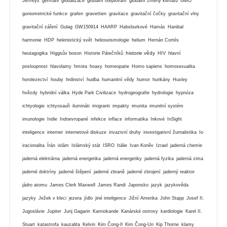
Jeffreys
germáni
globalizace
globální oteplování
globální zmeny klimatu
GMO
goniometrické funkce
grafen
gravettien
gravitace
gravitační čočky
gravitační vlny
gravitační záření
Gulag
GW150914
HAARP
Habsburkové
Hamás
Hanibal
harmonie
HDP
helenistický svět
helioseismologie
helium
Hernán Cortés
historie vědy
heutagogika
Higgsův boson
Historie Pátečníků
HIV
hlavní
posloupnost
hlavolamy
hmota
hoaxy
homeopatie
Homo sapiens
homosexualita
horolezectví
houby
hrdinství
hudba
humanitní vědy
humor
hurikány
Huxley
hvězdy
hybridní válka
Hyde Park Civilizace
hydrogeografie
hydrologie
hypnóza
ichtyologie
ichtyosauři
ilumináti
imigranti
impakty
imunita
imunitní systém
imunologie
Indie
Indoevropané
infekce
inflace
informatika
Inkové
InSight
inteligence
internet
internetové diskuze
invazivní druhy
investigativní žurnalistika
Io
iracionalita
Írán
islám
Islámský stát
ISRO
Itálie
Ivan Koněv
Izrael
jaderná chemie
jaderná elektrárna
jaderná energetika
jaderná energetiky
jaderná fyzika
jaderná zima
jaderné doktríny
jaderné štěpení
jaderné zbraně
jaderné zbrojení
jaderný reaktor
jádro atomu
James Clerk Maxwell
James Randi
Japonsko
jazyk
jazykověda
jazyky
Ježek v kleci
jezera
jídlo
jiné inteligence
Jižní Amerika
John Stapp
Josef II.
Jugoslávie
Jupiter
Jurij Gagarin
Kamiokande
Kanárské ostrovy
kardiologie
Karel II.
Stuart
katastrofa
kauzalita
Kelvin
Kim Čong-Il
Kim Čong-Un
Kip Thorne
klamy