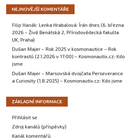
NEJNOVĚJŠÍ KOMENTÁŘE
Filip Hanák
:
Lenka Hrabalová: Írán dnes (6. března
2026 – Živě Benátská 2, Přírodovědecká fakulta
UK, Praha)
Dušan Majer – Rok 2025 v kosmonautice – Rok
kontrastů (2.1.2026 v 17:00) – Kosmonautix.cz
:
Kdo
jsme
Dušan Majer – Marsovská dvojčata Perseverance
a Curiosity (1.8.2025) – Kosmonautix.cz
:
Kdo jsme
ZÁKLADNÍ INFORMACE
Přihlásit se
Zdroj kanálů (příspěvky)
Kanál komentářů