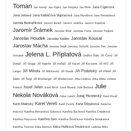
Toman
Jana Cíglerová
Jan Veselý
Jan Vojtko
Jan Votýpka
Jan Wintr
Jana Jebavá
Jana Kalbáčová Vejpravová
Jana Mynářová
Jana Nenadalová
Jarmila Bednaříková
Jaromír Beneš
Jaromír Jedlička
Jaromír Kopeček
Jaromír Šrámek
Jaroslav Bílek
Jaroslav Fanta
Jaroslav Flejberk
Jaroslav Houdek
Jaroslav Kousal
Jaroslav Kadlec
Jaroslav Mácha
Jaroslav Nejdl
Jaroslav Nešetřil
Jaroslav Petr
Jaroslav
Jelena L. Příplatová
Vostatek
Jindřich Šídlo
Jiří Černý
Jiří
Dolejší
Jiří Grygar
Jiří Hejkrlík
Jiří Hořejší
Jiří Kacetl
Jiří Kocourek
Jiří Kříž
Jiří
Jiří Mihola
Jiří Podolský
Langer
Jiří Mikšovský
Jiří Novák
Jiří Přibáň
Jiří
Sádlo
Jiří Štegl
Jiří Weinberger
Jiří Wiedermann
Jitka Lindová
Jitka Slabá
Johana
Julie
Josef Jelen
Fialová
Josef Michl
Josef Moural
Julie Beritová
Nekola Nováková
Juraj Hvorecký
Julius Lukeš
Karel Kovář
Karel Vereš
Karel Malinský
Karla Štěpánová
Karel Zvoník
Katarína
Holcová
Kateřina Bernardová Sýkorová
Kateřina Buchtová
Kateřina Chládková
Kateřina Sam
Kateřina Potyszová
Kateřina Šimáčková
Kateřina Smejkalová
Klára Hulíková Tesárková
Kateřina Thorová
Klára Bártová
Ladislav Miko