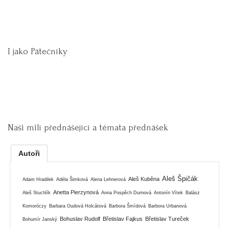
I jako Pátečníky
Naši milí přednášející a témata přednášek
Autoři
Aleš Špičák
Aleš Kuběna
Adam Hradilek
Adéla Šimková
Alena Lehnerová
Anetta Pierzynová
Aleš Stuchlík
Anna Pospěch Durnová
Antonín Vítek
Balász
Komoróczy
Barbara Oudová Holcátová
Barbora Šmídová
Barbora Urbanová
Bohuslav Rudolf
Břetislav Fajkus
Břetislav Tureček
Bohumír Janský