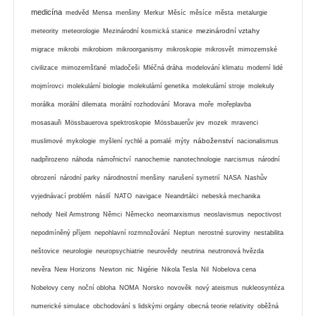
medicína
medvěd
Mensa
menšiny
Merkur
Měsíc
měsíce
města
metalurgie
mezinárodní vztahy
meteority
meteorologie
Mezinárodní kosmická stanice
migrace
mikrobi
mikrobiom
mikroorganismy
mikroskopie
mikrosvět
mimozemské
civilizace
mimozemšťané
mladočeši
Mléčná dráha
modelování klimatu
moderní lidé
mojmírovci
molekulární biologie
molekulární genetika
molekulární stroje
molekuly
morálka
morální dilemata
morální rozhodování
Morava
moře
mořeplavba
mosasauři
Mössbauerova spektroskopie
Mössbauerův jev
mozek
mravenci
náboženství
muslimové
mykologie
myšlení rychlé a pomalé
mýty
nacionalismus
nadpřirozeno
náhoda
námořnictví
nanochemie
nanotechnologie
narcismus
národní
obrození
národní parky
národnostní menšiny
narušení symetrií
NASA
Nashův
vyjednávací problém
násilí
NATO
navigace
Neandrtálci
nebeská mechanika
nehody
Neil Armstrong
Němci
Německo
neomarxismus
neoslavismus
nepoctivost
nepodmíněný příjem
nepohlavní rozmnožování
Neptun
nerostné suroviny
nestabilita
neštovice
neurologie
neuropsychiatrie
neurovědy
neutrina
neutronová hvězda
nevěra
New Horizons
Newton
nic
Nigérie
Nikola Tesla
Nil
Nobelova cena
Nobelovy ceny
noční obloha
NOMA
Norsko
novověk
nový ateismus
nukleosyntéza
numerické simulace
obchodování s lidskými orgány
obecná teorie relativity
oběžná