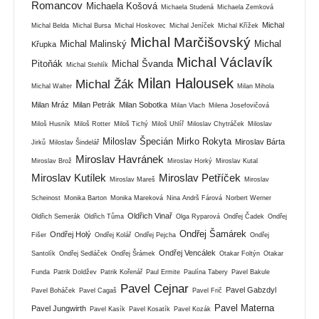
Romancov
Michaela Košová
Michaela Studená
Michaela Zemková
Michal
Michal Belda
Michal Bursa
Michal Hoskovec
Michal Jeníček
Michal Křížek
Michal Marčišovský
Michal Malinský
Michal
Křupka
Michal Václavík
Pitoňák
Michal Švanda
Michal Stehlík
Milan Halousek
Michal Žák
Michal Walter
Milan Mihola
Milan Mráz
Milan Petrák
Milan Sobotka
Milan Vlach
Milena Josefovičová
Miloš Husník
Miloš Rotter
Miloš Tichý
Miloš Uhlíř
Miloslav Chytráček
Miloslav
Miloslav Špecián
Mirko Rokyta
Miroslav Bárta
Jirků
Miloslav Šindelář
Miroslav Havránek
Miroslav Brož
Miroslav Horký
Miroslav Kutal
Miroslav Kutílek
Miroslav Petříček
Miroslav Mareš
Miroslav
Scheinost
Monika Barton
Monika Mareková
Nina Andrš Fárová
Norbert Werner
Oldřich Vinař
Oldřich Semerák
Oldřich Tůma
Olga Ryparová
Ondřej Čadek
Ondřej
Ondřej Šamárek
Ondřej Holý
Fišer
Ondřej Kolář
Ondřej Pejcha
Ondřej
Ondřej Vencálek
Santolík
Ondřej Sedláček
Ondřej Šrámek
Otakar Foltýn
Otakar
Funda
Patrik Doldžev
Patrik Kořenář
Paul Ermite
Paulína Tabery
Pavel Bakule
Pavel Cejnar
Pavel Gabzdyl
Pavel Boháček
Pavel Cagaš
Pavel Frič
Pavel Materna
Pavel Jungwirth
Pavel Kasík
Pavel Kosatík
Pavel Kozák