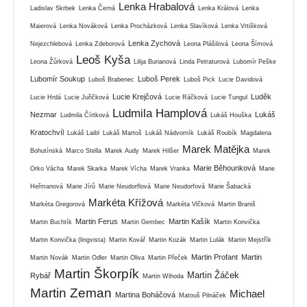
Lenka Hrabalová
Ladislav Skrbek
Lenka Černá
Lenka Králová
Lenka
Maierová
Lenka Nováková
Lenka Procházková
Lenka Slavíková
Lenka Vrtišková
Lenka Zychová
Nejezchlebová
Lenka Zdeborová
Leona Plášilová
Leona Šímová
Leoš Kyša
Leona Žůrková
Lilija Burianová
Linda Petraturová
Lubomír Peške
Lubomír Soukup
Luboš Perek
Luboš Brabenec
Luboš Pick
Lucie Davidová
Lucie Krejčová
Luděk
Lucie Hrdá
Lucie Juřičková
Lucie Ráčková
Lucie Tungul
Ludmila Hamplová
Nezmar
Lukáš
Ludmila Čírtková
Lukáš Houška
Kratochvíl
Lukáš Laibl
Lukáš Martoš
Lukáš Nádvorník
Lukáš Roubík
Magdalena
Marek Matějka
Bohutínská
Marco Stella
Marek Audy
Marek Hilšer
Marek
Marie Běhounková
Orko Vácha
Marek Skarka
Marek Vícha
Marek Vranka
Marie
Heřmanová
Marie Jírů
Marie Neudorflová
Marie Neudorfová
Marie Šabacká
Markéta Křížová
Markéta Gregorová
Markéta Vlčková
Martin Braniš
Martin Ferus
Martin Kašík
Martin Buchtík
Martin Gembec
Martin Konvička
Martin Konvička (lingvista)
Martin Kovář
Martin Kozák
Martin Lulák
Martin Mejstřík
Martin Profant
Martin
Martin Novák
Martin Odler
Martin Oliva
Martin Přeček
Martin Škorpík
Martin Žáček
Rybář
Martin Wihoda
Martin Zeman
Michael
Martina Boháčová
Matouš Pilnáček