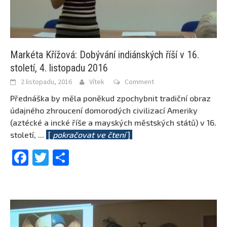
Markéta Křížová: Dobývání indiánských říší v 16.
století, 4. listopadu 2016
2 listopadu, 2016
Vítek
Comment
Přednáška by měla poněkud zpochybnit tradiční obraz
údajného zhroucení domorodých civilizací Ameriky
(aztécké a incké říše a mayských městských států) v 16.
století,
...
[
pokračovat ve čtení
]
Facebook
Twitter
Share