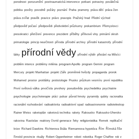
porodnost
porozumění
posttraumatická intervence
potkani
potraviny
poválečná
politika
pověry
povodně
požáry
poznání
Praha
prameny
práva dětí
práva žen
práva zvířat
pravěk
pravice
právo
pravopis
Pražský hrad
Přední východ
předpověď počasí
předpovědi
předvolební průzkumy
prekambrium
Přemyslovci
presokratici
přetížení
prevence
prezident
příběhy
přílivové vlny
primární okruh
primatologie
princip neurčitosti
příroda
přírodní archivy
přírodní katastrofy
přírodní
přírodní vědy
látky
přírodní výběr
přistání na Měsíci
program Apollo
problém intence
problémy milénia
program Gemini
program
Mercury
projekt Manhattan
projekt Záře
proměnné hvězdy
propaganda
prorok
Mohamed
prostor
protilátky
protistologie
Prusko
průzkum vesmíru
první republika
První světová válka
prvočísla
prvohory
pseudověda
psychedelika
psychiatrie
psychologie
psychoterapie
ptáci
pulsar
původ hmoty
pyramidy
qubity
racionalita
racionální rozhodování
radioaktivita
radioaktivní spad
radioastronomie
radioteleskop
Rainer Weiss
raketoplán
raketová technika
rakety
Rakousko
Rakousko-Uhersko
religionistika
rakovina
Rastislav
reaktory čtvrté generace
řeky
Remek
replikační
krize
Richard Dawkins
Richterova škála
Riemannova hypotéza
Řím
Římská říše
římské provincie
rituály
Robert Oppenheimer
roboti
robotika
Roger Chaffee
rok v