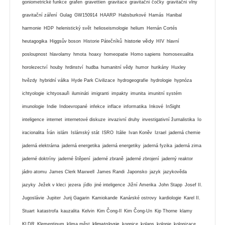
goniometrické funkce
grafen
gravettien
gravitace
gravitační čočky
gravitační vlny
gravitační záření
Gulag
GW150914
HAARP
Habsburkové
Hamás
Hanibal
harmonie
HDP
helenistický svět
helioseismologie
helium
Hernán Cortés
historie vědy
heutagogika
Higgsův boson
Historie Pátečníků
HIV
hlavní
posloupnost
hlavolamy
hmota
hoaxy
homeopatie
Homo sapiens
homosexualita
horolezectví
houby
hrdinství
hudba
humanitní vědy
humor
hurikány
Huxley
hvězdy
hybridní válka
Hyde Park Civilizace
hydrogeografie
hydrologie
hypnóza
ichtyologie
ichtyosauři
ilumináti
imigranti
impakty
imunita
imunitní systém
imunologie
Indie
Indoevropané
infekce
inflace
informatika
Inkové
InSight
inteligence
internet
internetové diskuze
invazivní druhy
investigativní žurnalistika
Io
iracionalita
Írán
islám
Islámský stát
ISRO
Itálie
Ivan Koněv
Izrael
jaderná chemie
jaderná elektrárna
jaderná energetika
jaderná energetiky
jaderná fyzika
jaderná zima
jaderné doktríny
jaderné štěpení
jaderné zbraně
jaderné zbrojení
jaderný reaktor
jádro atomu
James Clerk Maxwell
James Randi
Japonsko
jazyk
jazykověda
jazyky
Ježek v kleci
jezera
jídlo
jiné inteligence
Jižní Amerika
John Stapp
Josef II.
Jugoslávie
Jupiter
Jurij Gagarin
Kamiokande
Kanárské ostrovy
kardiologie
Karel II.
Stuart
katastrofa
kauzalita
Kelvin
Kim Čong-Il
Kim Čong-Un
Kip Thorne
klamy
klimatologie
KLDR
Klementinum
klima měst
kognice
kolaps
kolonie
kolonizace