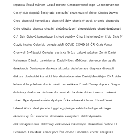
Československo
republika
česká státnost
Česká televize
Československé legie
Český klub skeptiků
český stát
cestování
charismatické církve
Charles Darwin
chemie
Cheb
chemická komunikace
chemické látky
chemický prvek
chemtrails
Chile
chiralita
choroba
chování
chráněná území
chronobiologie
chytré domácnosti
CIA
čich
čichová komunikace
čichové podněty
Čína
čínské kroužky
čísla
číslo Pí
ČR
Clayův institut
Columbia
conquistadoři
COVID
COVID-19
Craig Venter
Cromwell
čtyři jezdci
Curiosity
cystická fibróza
dálkový průzkum Země
Daniel
Kahneman
Dánsko
darwinismus
David Hilbert
dědičnost
demence
demografie
demokracie
Denisované
desková tektonika
dezinformace
diagnoza
dinosauři
diskuse
dlouhodobé kosmické lety
dlouhodobé mise
Dmitrij Mendělejev
DNA
doba
ledová
doba poledová
domácí násilí
domestikace
Donald Trump
doprava
Dragon
druhohory
dualismus
duchové
duchovní služba
duše
duševní nemoci
duševní
zdraví
Dyje
dynamika růstu
dystopie
Éčka
ediakarská fauna
Edvard Beneš
ekologie
Edward White
efekt placebo
Egypt
egyptologie
eidetická biologie
ekonomický růst
ekonomie
ekonomika
ekosystém
elektrodynamika
elektromagnetismus
elektronky
elektronová mikroskopie
elementární částice
ELI
Beamlines
Elon Musk
emancipace žen
emoce
Enceladus
eneolit
energetika