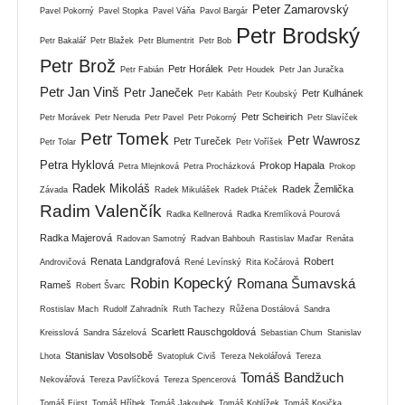
Peter Zamarovský
Pavel Pokorný
Pavel Stopka
Pavel Váňa
Pavol Bargár
Petr Brodský
Petr Bakalář
Petr Blažek
Petr Blumentrit
Petr Bob
Petr Brož
Petr Horálek
Petr Fabián
Petr Houdek
Petr Jan Juračka
Petr Jan Vinš
Petr Janeček
Petr Kulhánek
Petr Kabáth
Petr Koubský
Petr Scheirich
Petr Morávek
Petr Neruda
Petr Pavel
Petr Pokorný
Petr Slavíček
Petr Tomek
Petr Wawrosz
Petr Tureček
Petr Tolar
Petr Voříšek
Petra Hyklová
Prokop Hapala
Petra Mlejnková
Petra Procházková
Prokop
Radek Mikoláš
Radek Žemlička
Závada
Radek Mikulášek
Radek Ptáček
Radim Valenčík
Radka Kellnerová
Radka Kremlíková Pourová
Radka Majerová
Radovan Samotný
Radvan Bahbouh
Rastislav Maďar
Renáta
Renata Landgrafová
Robert
Androvičová
René Levínský
Rita Kočárová
Robin Kopecký
Romana Šumavská
Rameš
Robert Švarc
Rostislav Mach
Rudolf Zahradník
Ruth Tachezy
Růžena Dostálová
Sandra
Scarlett Rauschgoldová
Kreisslová
Sandra Sázelová
Sebastian Chum
Stanislav
Stanislav Vosolsobě
Lhota
Svatopluk Civiš
Tereza Nekolářová
Tereza
Tomáš Bandžuch
Nekovářová
Tereza Pavlíčková
Tereza Spencerová
Tomáš Fürst
Tomáš Hříbek
Tomáš Jakoubek
Tomáš Koblížek
Tomáš Kosička