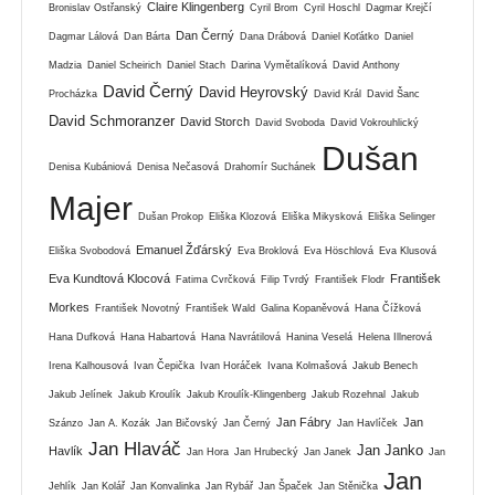
Claire Klingenberg
Bronislav Ostřanský
Cyril Brom
Cyril Hoschl
Dagmar Krejčí
Dan Černý
Dagmar Lálová
Dan Bárta
Dana Drábová
Daniel Koťátko
Daniel
Madzia
Daniel Scheirich
Daniel Stach
Darina Vymětalíková
David Anthony
David Černý
David Heyrovský
Procházka
David Král
David Šanc
David Schmoranzer
David Storch
David Svoboda
David Vokrouhlický
Dušan
Denisa Kubániová
Denisa Nečasová
Drahomír Suchánek
Majer
Dušan Prokop
Eliška Klozová
Eliška Mikysková
Eliška Selinger
Emanuel Žďárský
Eliška Svobodová
Eva Broklová
Eva Höschlová
Eva Klusová
Eva Kundtová Klocová
František
Fatima Cvrčková
Filip Tvrdý
František Flodr
Morkes
František Novotný
František Wald
Galina Kopaněvová
Hana Čížková
Hana Dufková
Hana Habartová
Hana Navrátilová
Hanina Veselá
Helena Illnerová
Irena Kalhousová
Ivan Čepička
Ivan Horáček
Ivana Kolmašová
Jakub Benech
Jakub Jelínek
Jakub Kroulík
Jakub Kroulík-Klingenberg
Jakub Rozehnal
Jakub
Jan Fábry
Jan
Szánzo
Jan A. Kozák
Jan Bičovský
Jan Černý
Jan Havlíček
Jan Hlaváč
Jan Janko
Havlík
Jan Hora
Jan Hrubecký
Jan Janek
Jan
Jan
Jehlík
Jan Kolář
Jan Konvalinka
Jan Rybář
Jan Špaček
Jan Stěnička