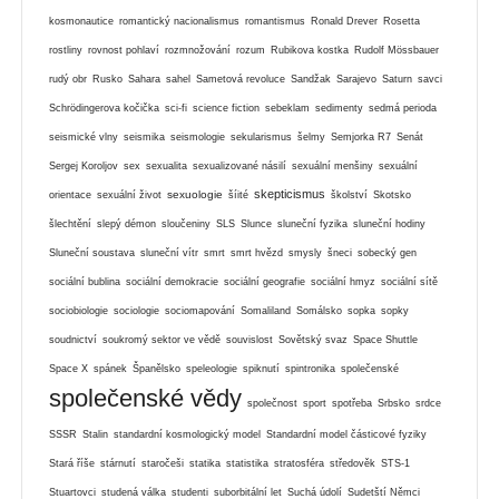
kosmonautice
romantický nacionalismus
romantismus
Ronald Drever
Rosetta
rostliny
rovnost pohlaví
rozmnožování
rozum
Rubikova kostka
Rudolf Mössbauer
rudý obr
Rusko
Sahara
sahel
Sametová revoluce
Sandžak
Sarajevo
Saturn
savci
Schrödingerova kočička
sci-fi
science fiction
sebeklam
sedimenty
sedmá perioda
seismické vlny
seismika
seismologie
sekularismus
šelmy
Semjorka R7
Senát
Sergej Koroljov
sex
sexualita
sexualizované násilí
sexuální menšiny
sexuální
skepticismus
sexuologie
orientace
sexuální život
šíité
školství
Skotsko
šlechtění
slepý démon
sloučeniny
SLS
Slunce
sluneční fyzika
sluneční hodiny
Sluneční soustava
sluneční vítr
smrt
smrt hvězd
smysly
šneci
sobecký gen
sociální bublina
sociální demokracie
sociální geografie
sociální hmyz
sociální sítě
sociobiologie
sociologie
sociomapování
Somaliland
Somálsko
sopka
sopky
soudnictví
soukromý sektor ve vědě
souvislost
Sovětský svaz
Space Shuttle
Space X
spánek
Španělsko
speleologie
spiknutí
spintronika
společenské
společenské vědy
společnost
sport
spotřeba
Srbsko
srdce
SSSR
Stalin
standardní kosmologický model
Standardní model částicové fyziky
Stará říše
stárnutí
staročeši
statika
statistika
stratosféra
středověk
STS-1
Stuartovci
studená válka
studenti
suborbitální let
Suchá údolí
Sudetští Němci