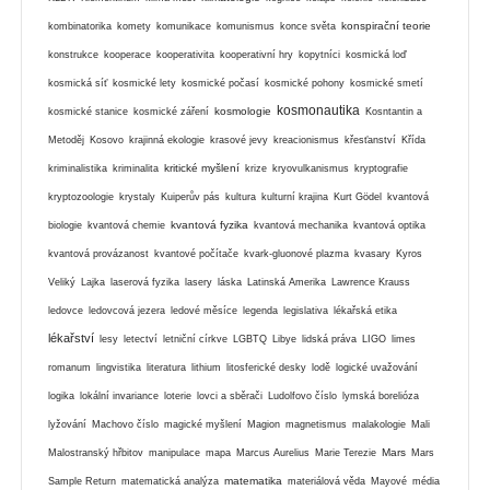
konspirační teorie
kombinatorika
komety
komunikace
komunismus
konce světa
konstrukce
kooperace
kooperativita
kooperativní hry
kopytníci
kosmická loď
kosmická síť
kosmické lety
kosmické počasí
kosmické pohony
kosmické smetí
kosmonautika
kosmologie
kosmické stanice
kosmické záření
Kosntantin a
Metoděj
Kosovo
krajinná ekologie
krasové jevy
kreacionismus
křesťanství
Křída
kritické myšlení
kriminalistika
kriminalita
krize
kryovulkanismus
kryptografie
kryptozoologie
krystaly
Kuiperův pás
kultura
kulturní krajina
Kurt Gödel
kvantová
kvantová fyzika
biologie
kvantová chemie
kvantová mechanika
kvantová optika
kvantová provázanost
kvantové počítače
kvark-gluonové plazma
kvasary
Kyros
Veliký
Lajka
laserová fyzika
lasery
láska
Latinská Amerika
Lawrence Krauss
ledovce
ledovcová jezera
ledové měsíce
legenda
legislativa
lékařská etika
lékařství
lesy
letectví
letniční církve
LGBTQ
Libye
lidská práva
LIGO
limes
romanum
lingvistika
literatura
lithium
litosferické desky
lodě
logické uvažování
logika
lokální invariance
loterie
lovci a sběrači
Ludolfovo číslo
lymská borelióza
lyžování
Machovo číslo
magické myšlení
Magion
magnetismus
malakologie
Mali
Mars
Malostranský hřbitov
manipulace
mapa
Marcus Aurelius
Marie Terezie
Mars
matematika
Sample Return
matematická analýza
materiálová věda
Mayové
média