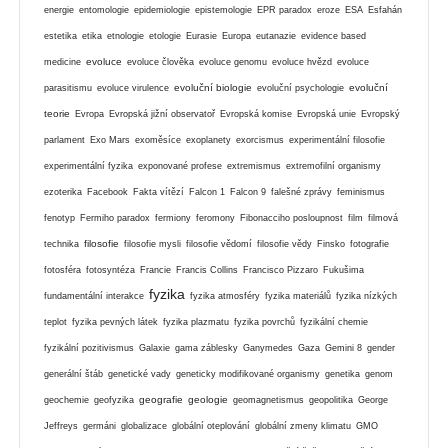
energie
entomologie
epidemiologie
epistemologie
EPR paradox
eroze
ESA
Esfahán
estetika
etika
etnologie
etologie
Eurasie
Europa
eutanazie
evidence based
evoluce
medicine
evoluce člověka
evoluce genomu
evoluce hvězd
evoluce
evoluční biologie
evoluční
parasitismu
evoluce virulence
evoluční psychologie
teorie
Evropa
Evropská jižní observatoř
Evropská komise
Evropská unie
Evropský
parlament
Exo Mars
exoměsíce
exoplanety
exorcismus
experimentální filosofie
experimentální fyzika
exponované profese
extremismus
extremofilní organismy
ezoterika
Facebook
Fakta vítězí
Falcon 1
Falcon 9
falešné zprávy
feminismus
fenotyp
Fermiho paradox
fermiony
feromony
Fibonacciho posloupnost
film
filmová
filosofie
technika
filosofie mysli
filosofie vědomí
filosofie vědy
Finsko
fotografie
fotosféra
fotosyntéza
Francie
Francis Collins
Francisco Pizzaro
Fukušima
fyzika
fundamentální interakce
fyzika atmosféry
fyzika materiálů
fyzika nízkých
teplot
fyzika pevných látek
fyzika plazmatu
fyzika povrchů
fyzikální chemie
fyzikální pozitivismus
Galaxie
gama záblesky
Ganymedes
Gaza
Gemini 8
gender
generální štáb
genetické vady
geneticky modifikované organismy
genetika
genom
geografie
geologie
geochemie
geofyzika
geomagnetismus
geopolitika
George
Jeffreys
germáni
globalizace
globální oteplování
globální zmeny klimatu
GMO