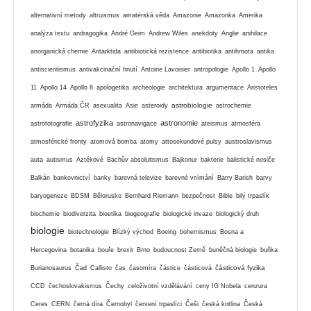
alternativní metody
altruismus
amatérská věda
Amazonie
Amazonka
Amerika
analýza textu
andragogika
André Geim
Andrew Wiles
anekdoty
Anglie
anihilace
anorganická chemie
Antarktida
antibiotická rezistence
antibiotika
antihmota
antika
antiscientismus
antivakcinační hnutí
Antoine Lavoisier
antropologie
Apollo 1
Apollo
11
Apollo 14
Apollo 8
apologetika
archeologie
architektura
argumentace
Aristoteles
astrobiologie
armáda
Armáda ČR
asexualita
Asie
asteroidy
astrochemie
astrofyzika
astronomie
astrofotografie
astronavigace
ateismus
atmosféra
atmosférické fronty
atomová bomba
atomy
attosekundové pulsy
austroslavismus
auta
autismus
Aztékové
Bachův absolutismus
Bajkonur
bakterie
balistické nosiče
Balkán
bankovnictví
banky
barevná televize
barevné vnímání
Barry Barish
barvy
baryogeneze
BDSM
Bělorusko
Bernhard Riemann
bezpečnost
Bible
bilý trpaslík
biochemie
biodiverzita
bioetika
biogeografie
biologické invaze
biologický druh
biologie
biotechnologie
Blízký východ
Boeing
bohemismus
Bosna a
Hercegovina
botanika
bouře
brexit
Brno
budoucnost Země
buněčná biologie
buňka
částicová fyzika
Burianosaurus
Čad
Callisto
čas
časomíra
částice
částicová
CCD
čechoslovakismus
Čechy
celoživotní vzdělávání
ceny IG Nobela
cenzura
Ceres
CERN
černá díra
Černobyl
červení trpaslíci
Češi
česká kotlina
Česká