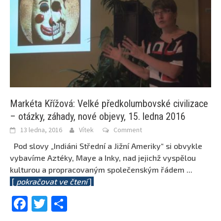
Markéta Křížová: Velké předkolumbovské civilizace
– otázky, záhady, nové objevy, 15. ledna 2016
13 ledna, 2016
Vítek
Comment
Pod slovy „Indiáni Střední a Jižní Ameriky“ si obvykle
vybavíme Aztéky, Maye a Inky, nad jejichž vyspělou
kulturou a propracovaným společenským řádem
...
[
pokračovat ve čtení
]
Facebook
Twitter
Share