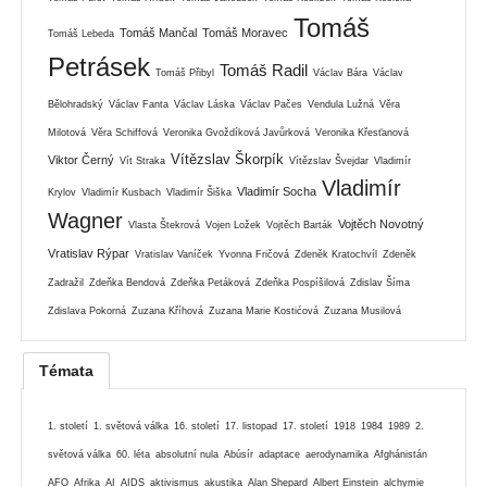
Tomáš
Tomáš Mančal
Tomáš Moravec
Tomáš Lebeda
Petrásek
Tomáš Radil
Tomáš Přibyl
Václav Bára
Václav
Bělohradský
Václav Fanta
Václav Láska
Václav Pačes
Vendula Lužná
Věra
Milotová
Věra Schiffová
Veronika Gvoždíková Javůrková
Veronika Křesťanová
Vítězslav Škorpík
Viktor Černý
Vít Straka
Vítězslav Švejdar
Vladimír
Vladimír
Vladimír Socha
Krylov
Vladimír Kusbach
Vladimír Šiška
Wagner
Vojtěch Novotný
Vlasta Štekrová
Vojen Ložek
Vojtěch Barták
Vratislav Rýpar
Vratislav Vaníček
Yvonna Fričová
Zdeněk Kratochvíl
Zdeněk
Zadražil
Zdeňka Bendová
Zdeňka Petáková
Zdeňka Pospíšilová
Zdislav Šíma
Zdislava Pokorná
Zuzana Kříhová
Zuzana Marie Kostićová
Zuzana Musilová
Témata
1. století
1. světová válka
16. století
17. listopad
17. století
1918
1984
1989
2.
světová válka
60. léta
absolutní nula
Abúsír
adaptace
aerodynamika
Afghánistán
AFO
Afrika
AI
AIDS
aktivismus
akustika
Alan Shepard
Albert Einstein
alchymie