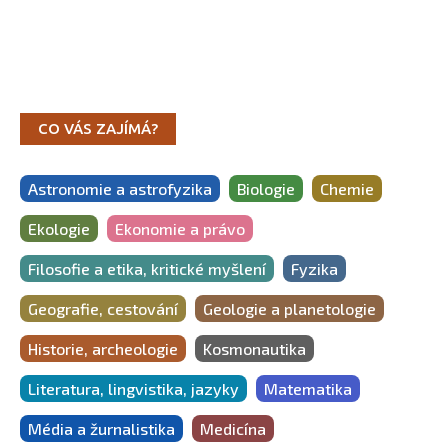
CO VÁS ZAJÍMÁ?
Astronomie a astrofyzika
Biologie
Chemie
Ekologie
Ekonomie a právo
Filosofie a etika, kritické myšlení
Fyzika
Geografie, cestování
Geologie a planetologie
Historie, archeologie
Kosmonautika
Literatura, lingvistika, jazyky
Matematika
Média a žurnalistika
Medicína