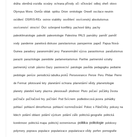
dráha
obrněná vozidla
oceány
ochrana přírody
oči
očkování
odboj
oheň
olovo
Olympus Mons
Oortův oblak
optika
Orion
ornitologie
Orwell
oscilace neutrin
osídlení
OSIRIS-REx
ostrov stability
osvětlení
osvícenský absolutismus
osvícenství
otroctví
Ötzi
ozbrojené konflikty
pachové látky
pachy
paleoklimatologie
paleolit
paleontologie
Palestina
PALS
památky
paměť
paměť
vody
pandemie
panelová diskuse
panslavismus
panspermie
papež
Papua Nová-
Guinea
paradoxy
paranormální jevy
Paranormální výzva
parasitismus
parašutismus
paraziti
parazitologie
pareidolie
parlamentarismus
Parthie
partnerské vztahy
partnerský vztah
pásmo Gazy
pastevectví
patologie
pavěda
pedagogika
pediatrie
pedologie
peníze
periodická tabulka prvků
Perseverance
Persie
Peru
Philae
Pierre
planetární vědy
planetologie
de Fermat
pilotované lety
planetární ochrana
planety
platební karty
plazma
plesiosauři
plodnost
Pluto
počasí
počátky života
počítače
počítačové hry
počítání
Pod Svícnem
podledovcová jezera
pohádky
pohlaví
pohlavní dimorfismus
pohlavní rozmnožování
Pokec s Pátečníky
pokusy na
lidech
polární oblasti
polární výzkum
polární záře
politická geografie
politická
politika
politologie
korektnost
politická mapa
politický extremismus
polokovy
polymery
poprava
populace
popularizace
popularizace vědy
porfen
pornografie