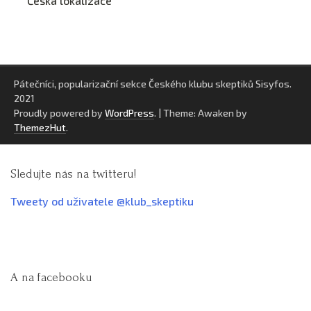
Česká lokalizace
Pátečníci, popularizační sekce Českého klubu skeptiků Sisyfos.
2021
Proudly powered by
WordPress
.
|
Theme: Awaken by
ThemezHut
.
Sledujte nás na twitteru!
Tweety od uživatele @klub_skeptiku
A na facebooku