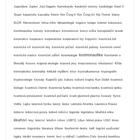
Jugoslávie
Jupiter
Jurij Gagarin
Kamiokande
Kanárské ostrovy
kardiologie
Karel II.
Stuart
katastrofa
kauzalita
Kelvin
Kim Čong-Il
Kim Čong-Un
Kip Thorne
klamy
klimatologie
KLDR
Klementinum
klima měst
kognice
kolaps
kolonie
kolonizace
konspirační teorie
kombinatorika
komety
komunikace
komunismus
konce světa
konstrukce
kooperace
kooperativita
kooperativní hry
kopytníci
kosmická loď
kosmická síť
kosmické lety
kosmické počasí
kosmické pohony
kosmické smetí
kosmonautika
kosmologie
kosmické stanice
kosmické záření
Kosntantin a
Metoděj
Kosovo
krajinná ekologie
krasové jevy
kreacionismus
křesťanství
Křída
kritické myšlení
kriminalistika
kriminalita
krize
kryovulkanismus
kryptografie
kryptozoologie
krystaly
Kuiperův pás
kultura
kulturní krajina
Kurt Gödel
kvantová
kvantová fyzika
biologie
kvantová chemie
kvantová mechanika
kvantová optika
kvantová provázanost
kvantové počítače
kvark-gluonové plazma
kvasary
Kyros
Veliký
Lajka
laserová fyzika
lasery
láska
Latinská Amerika
Lawrence Krauss
ledovce
ledovcová jezera
ledové měsíce
legenda
legislativa
lékařská etika
lékařství
lesy
letectví
letniční církve
LGBTQ
Libye
lidská práva
LIGO
limes
romanum
lingvistika
literatura
lithium
litosferické desky
lodě
logické uvažování
logika
lokální invariance
loterie
lovci a sběrači
Ludolfovo číslo
lymská borelióza