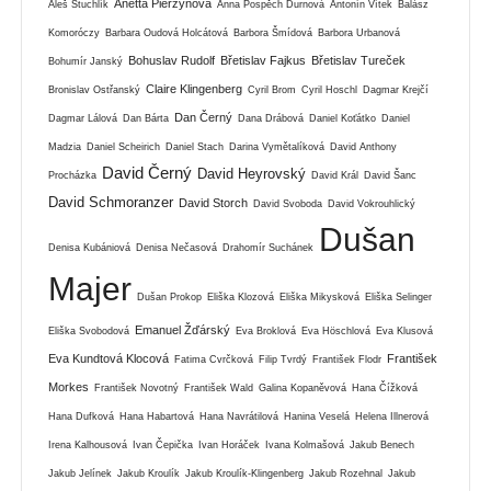
Anetta Pierzynová
Aleš Stuchlík
Anna Pospěch Durnová
Antonín Vítek
Balász
Komoróczy
Barbara Oudová Holcátová
Barbora Šmídová
Barbora Urbanová
Bohuslav Rudolf
Břetislav Fajkus
Břetislav Tureček
Bohumír Janský
Claire Klingenberg
Bronislav Ostřanský
Cyril Brom
Cyril Hoschl
Dagmar Krejčí
Dan Černý
Dagmar Lálová
Dan Bárta
Dana Drábová
Daniel Koťátko
Daniel
Madzia
Daniel Scheirich
Daniel Stach
Darina Vymětalíková
David Anthony
David Černý
David Heyrovský
Procházka
David Král
David Šanc
David Schmoranzer
David Storch
David Svoboda
David Vokrouhlický
Dušan
Denisa Kubániová
Denisa Nečasová
Drahomír Suchánek
Majer
Dušan Prokop
Eliška Klozová
Eliška Mikysková
Eliška Selinger
Emanuel Žďárský
Eliška Svobodová
Eva Broklová
Eva Höschlová
Eva Klusová
Eva Kundtová Klocová
František
Fatima Cvrčková
Filip Tvrdý
František Flodr
Morkes
František Novotný
František Wald
Galina Kopaněvová
Hana Čížková
Hana Dufková
Hana Habartová
Hana Navrátilová
Hanina Veselá
Helena Illnerová
Irena Kalhousová
Ivan Čepička
Ivan Horáček
Ivana Kolmašová
Jakub Benech
Jakub Jelínek
Jakub Kroulík
Jakub Kroulík-Klingenberg
Jakub Rozehnal
Jakub