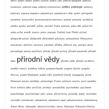
lidech
polární oblasti
polární výzkum
polární záře
politická geografie
politická
politika
politologie
korektnost
politická mapa
politický extremismus
polokovy
polymery
poprava
populace
popularizace
popularizace vědy
porfen
pornografie
porodnost
porozumění
posttraumatická intervence
potkani
potraviny
poválečná
politika
pověry
povodně
požáry
poznání
Praha
prameny
práva dětí
práva žen
práva zvířat
pravěk
pravice
právo
pravopis
Pražský hrad
Přední východ
předpověď počasí
předpovědi
předvolební průzkumy
prekambrium
Přemyslovci
presokratici
přetížení
prevence
prezident
příběhy
přílivové vlny
primární okruh
primatologie
princip neurčitosti
příroda
přírodní archivy
přírodní katastrofy
přírodní
přírodní vědy
látky
přírodní výběr
přistání na Měsíci
program Apollo
problém intence
problémy milénia
program Gemini
program
Mercury
projekt Manhattan
projekt Záře
proměnné hvězdy
propaganda
prorok
Mohamed
prostor
protilátky
protistologie
Prusko
průzkum vesmíru
první republika
První světová válka
prvočísla
prvohory
pseudověda
psychedelika
psychiatrie
psychologie
psychoterapie
ptáci
pulsar
původ hmoty
pyramidy
qubity
racionalita
racionální rozhodování
radioaktivita
radioaktivní spad
radioastronomie
radioteleskop
Rainer Weiss
raketoplán
raketová technika
rakety
Rakousko
Rakousko-Uhersko