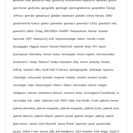
generální štáb
genetické vady
geneticky modifikované organismy
genetika
genom
geografie
geologie
geochemie
geofyzika
geomagnetismus
geopolitika
George
Jeffreys
germáni
globalizace
globální oteplování
globální zmeny klimatu
GMO
goniometrické funkce
grafen
gravettien
gravitace
gravitační čočky
gravitační vlny
gravitační záření
Gulag
GW150914
HAARP
Habsburkové
Hamás
Hanibal
harmonie
HDP
helenistický svět
helioseismologie
helium
Hernán Cortés
historie vědy
heutagogika
Higgsův boson
Historie Pátečníků
HIV
hlavní
posloupnost
hlavolamy
hmota
hoaxy
homeopatie
Homo sapiens
homosexualita
horolezectví
houby
hrdinství
hudba
humanitní vědy
humor
hurikány
Huxley
hvězdy
hybridní válka
Hyde Park Civilizace
hydrogeografie
hydrologie
hypnóza
ichtyologie
ichtyosauři
ilumináti
imigranti
impakty
imunita
imunitní systém
imunologie
Indie
Indoevropané
infekce
inflace
informatika
Inkové
InSight
inteligence
internet
internetové diskuze
invazivní druhy
investigativní žurnalistika
Io
iracionalita
Írán
islám
Islámský stát
ISRO
Itálie
Ivan Koněv
Izrael
jaderná chemie
jaderná elektrárna
jaderná energetika
jaderná energetiky
jaderná fyzika
jaderná zima
jaderné doktríny
jaderné štěpení
jaderné zbraně
jaderné zbrojení
jaderný reaktor
jádro atomu
James Clerk Maxwell
James Randi
Japonsko
jazyk
jazykověda
jazyky
Ježek v kleci
jezera
jídlo
jiné inteligence
Jižní Amerika
John Stapp
Josef II.