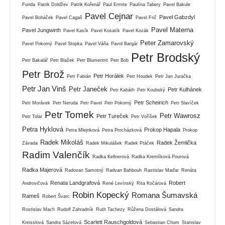
Funda
Patrik Doldžev
Patrik Kořenář
Paul Ermite
Paulína Tabery
Pavel Bakule
Pavel Cejnar
Pavel Gabzdyl
Pavel Boháček
Pavel Cagaš
Pavel Frič
Pavel Materna
Pavel Jungwirth
Pavel Kasík
Pavel Kosatík
Pavel Kozák
Peter Zamarovský
Pavel Pokorný
Pavel Stopka
Pavel Váňa
Pavol Bargár
Petr Brodský
Petr Bakalář
Petr Blažek
Petr Blumentrit
Petr Bob
Petr Brož
Petr Horálek
Petr Fabián
Petr Houdek
Petr Jan Juračka
Petr Jan Vinš
Petr Janeček
Petr Kulhánek
Petr Kabáth
Petr Koubský
Petr Scheirich
Petr Morávek
Petr Neruda
Petr Pavel
Petr Pokorný
Petr Slavíček
Petr Tomek
Petr Wawrosz
Petr Tureček
Petr Tolar
Petr Voříšek
Petra Hyklová
Prokop Hapala
Petra Mlejnková
Petra Procházková
Prokop
Radek Mikoláš
Radek Žemlička
Závada
Radek Mikulášek
Radek Ptáček
Radim Valenčík
Radka Kellnerová
Radka Kremlíková Pourová
Radka Majerová
Radovan Samotný
Radvan Bahbouh
Rastislav Maďar
Renáta
Renata Landgrafová
Robert
Androvičová
René Levínský
Rita Kočárová
Robin Kopecký
Romana Šumavská
Rameš
Robert Švarc
Rostislav Mach
Rudolf Zahradník
Ruth Tachezy
Růžena Dostálová
Sandra
Scarlett Rauschgoldová
Kreisslová
Sandra Sázelová
Sebastian Chum
Stanislav