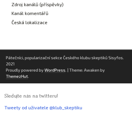
Zdroj kanálů (příspěvky)
Kanál komentářů
Česká lokalizace
Pátečníci, popularizační sekce Českého klubu skeptiků Sisyfos.
2021
Proudly powered by
WordPress
.
|
Theme: Awaken by
ThemezHut
.
Sledujte nás na twitteru!
Tweety od uživatele @klub_skeptiku