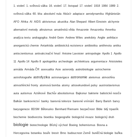
1. století
1. světová válka
16. století
17. listopad
17. století
1918
1984
1989
2.
světová válka
60. léta
absolutní nula
Abúsír
adaptace
aerodynamika
Afghánistán
AFO
Afrika
AI
AIDS
aktivismus
akustika
Alan Shepard
Albert Einstein
alchymie
alternativní metody
altruismus
amatérská věda
Amazonie
Amazonka
Amerika
analýza textu
andragogika
André Geim
Andrew Wiles
anekdoty
Anglie
anihilace
anorganická chemie
Antarktida
antibiotická rezistence
antibiotika
antihmota
antika
antiscientismus
antivakcinační hnutí
Antoine Lavoisier
antropologie
Apollo 1
Apollo
11
Apollo 14
Apollo 8
apologetika
archeologie
architektura
argumentace
Aristoteles
astrobiologie
armáda
Armáda ČR
asexualita
Asie
asteroidy
astrochemie
astrofyzika
astronomie
astrofotografie
astronavigace
ateismus
atmosféra
atmosférické fronty
atomová bomba
atomy
attosekundové pulsy
austroslavismus
auta
autismus
Aztékové
Bachův absolutismus
Bajkonur
bakterie
balistické nosiče
Balkán
bankovnictví
banky
barevná televize
barevné vnímání
Barry Barish
barvy
baryogeneze
BDSM
Bělorusko
Bernhard Riemann
bezpečnost
Bible
bilý trpaslík
biochemie
biodiverzita
bioetika
biogeografie
biologické invaze
biologický druh
biologie
biotechnologie
Blízký východ
Boeing
bohemismus
Bosna a
Hercegovina
botanika
bouře
brexit
Brno
budoucnost Země
buněčná biologie
buňka