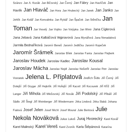
Jan Fábry
Jan
Szánzo
Jan A. Kozák
Jan Bičovský
Jan Černý
Jan Havlíček
Jan Hlaváč
Jan Janko
Havlík
Jan Hora
Jan Hrubecký
Jan Janek
Jan
Jan
Jehlík
Jan Kolář
Jan Konvalinka
Jan Rybář
Jan Špaček
Jan Stěnička
Toman
Jana Cíglerová
Jan Veselý
Jan Vojtko
Jan Votýpka
Jan Wintr
Jana Jebavá
Jana Kalbáčová Vejpravová
Jana Mynářová
Jana Nenadalová
Jarmila Bednaříková
Jaromír Beneš
Jaromír Jedlička
Jaromír Kopeček
Jaromír Šrámek
Jaroslav Bílek
Jaroslav Fanta
Jaroslav Flejberk
Jaroslav Houdek
Jaroslav Kousal
Jaroslav Kadlec
Jaroslav Mácha
Jaroslav Nejdl
Jaroslav Nešetřil
Jaroslav Petr
Jaroslav
Jelena L. Příplatová
Vostatek
Jindřich Šídlo
Jiří Černý
Jiří
Dolejší
Jiří Grygar
Jiří Hejkrlík
Jiří Hořejší
Jiří Kacetl
Jiří Kocourek
Jiří Kříž
Jiří
Jiří Mihola
Jiří Podolský
Langer
Jiří Mikšovský
Jiří Novák
Jiří Přibáň
Jiří
Sádlo
Jiří Štegl
Jiří Weinberger
Jiří Wiedermann
Jitka Lindová
Jitka Slabá
Johana
Julie
Josef Jelen
Fialová
Josef Michl
Josef Moural
Julie Beritová
Nekola Nováková
Juraj Hvorecký
Julius Lukeš
Karel Kovář
Karel Vereš
Karel Malinský
Karla Štěpánová
Karel Zvoník
Katarína