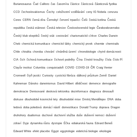
částicová fyzika
Burianosaurus
Čad
Callisto
čas
časomíra
částice
částicová
CCD
čechoslovakismus
Čechy
celoživotní vzdělávání
ceny IG Nobela
cenzura
Ceres
CERN
černá díra
Černobyl
červení trpaslíci
Češi
česká kotlina
Česká
Československo
republika
česká státnost
Česká televize
Československé legie
Český klub skeptiků
český stát
cestování
charismatické církve
Charles Darwin
chemie
Cheb
chemická komunikace
chemické látky
chemický prvek
chemtrails
Chile
chiralita
choroba
chování
chráněná území
chronobiologie
chytré domácnosti
CIA
čich
čichová komunikace
čichové podněty
Čína
čínské kroužky
čísla
číslo Pí
ČR
Clayův institut
Columbia
conquistadoři
COVID
COVID-19
Craig Venter
Cromwell
čtyři jezdci
Curiosity
cystická fibróza
dálkový průzkum Země
Daniel
Kahneman
Dánsko
darwinismus
David Hilbert
dědičnost
demence
demografie
demokracie
Denisované
desková tektonika
dezinformace
diagnoza
dinosauři
diskuse
dlouhodobé kosmické lety
dlouhodobé mise
Dmitrij Mendělejev
DNA
doba
ledová
doba poledová
domácí násilí
domestikace
Donald Trump
doprava
Dragon
druhohory
dualismus
duchové
duchovní služba
duše
duševní nemoci
duševní
zdraví
Dyje
dynamika růstu
dystopie
Éčka
ediakarská fauna
Edvard Beneš
ekologie
Edward White
efekt placebo
Egypt
egyptologie
eidetická biologie