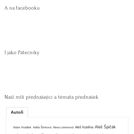
A na facebooku
I jako Pátečníky
Naši milí přednášející a témata přednášek
Autoři
Aleš Špičák
Aleš Kuběna
Adam Hradilek
Adéla Šimková
Alena Lehnerová