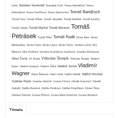
Stanislav Vosolsobě
Lhota
Svatopluk Civiš
Tereza Nekolářová
Tereza
Tomáš Bandžuch
Nekovářová
Tereza Pavlíčková
Tereza Spencerová
Tomáš Fürst
Tomáš Hříbek
Tomáš Jakoubek
Tomáš Koblížek
Tomáš Kosička
Tomáš
Tomáš Mančal
Tomáš Moravec
Tomáš Lebeda
Petrásek
Tomáš Radil
Tomáš Přibyl
Václav Bára
Václav
Bělohradský
Václav Fanta
Václav Láska
Václav Pačes
Vendula Lužná
Věra
Milotová
Věra Schiffová
Veronika Gvoždíková Javůrková
Veronika Křesťanová
Vítězslav Škorpík
Viktor Černý
Vít Straka
Vítězslav Švejdar
Vladimír
Vladimír
Vladimír Socha
Krylov
Vladimír Kusbach
Vladimír Šiška
Wagner
Vojtěch Novotný
Vlasta Štekrová
Vojen Ložek
Vojtěch Barták
Vratislav Rýpar
Vratislav Vaníček
Yvonna Fričová
Zdeněk Kratochvíl
Zdeněk
Zadražil
Zdeňka Bendová
Zdeňka Petáková
Zdeňka Pospíšilová
Zdislav Šíma
Zdislava Pokorná
Zuzana Kříhová
Zuzana Marie Kostićová
Zuzana Musilová
Témata