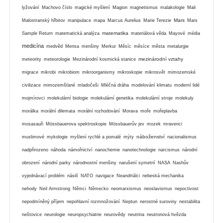
lyžování
Machovo číslo
magické myšlení
Magion
magnetismus
malakologie
Mali
Mars
Malostranský hřbitov
manipulace
mapa
Marcus Aurelius
Marie Terezie
Mars
matematika
Sample Return
matematická analýza
materiálová věda
Mayové
média
medicína
medvěd
Mensa
menšiny
Merkur
Měsíc
měsíce
města
metalurgie
mezinárodní vztahy
meteority
meteorologie
Mezinárodní kosmická stanice
migrace
mikrobi
mikrobiom
mikroorganismy
mikroskopie
mikrosvět
mimozemské
civilizace
mimozemšťané
mladočeši
Mléčná dráha
modelování klimatu
moderní lidé
mojmírovci
molekulární biologie
molekulární genetika
molekulární stroje
molekuly
morálka
morální dilemata
morální rozhodování
Morava
moře
mořeplavba
mosasauři
Mössbauerova spektroskopie
Mössbauerův jev
mozek
mravenci
náboženství
muslimové
mykologie
myšlení rychlé a pomalé
mýty
nacionalismus
nadpřirozeno
náhoda
námořnictví
nanochemie
nanotechnologie
narcismus
národní
obrození
národní parky
národnostní menšiny
narušení symetrií
NASA
Nashův
vyjednávací problém
násilí
NATO
navigace
Neandrtálci
nebeská mechanika
nehody
Neil Armstrong
Němci
Německo
neomarxismus
neoslavismus
nepoctivost
nepodmíněný příjem
nepohlavní rozmnožování
Neptun
nerostné suroviny
nestabilita
neštovice
neurologie
neuropsychiatrie
neurovědy
neutrina
neutronová hvězda