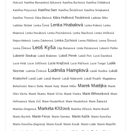
Holcová
Kateřina Bernardová Sýkorová
Kateřina Buchtová
Kateřina Chládková
Kateřina Sam
Kateřina Potyszová
Kateřina Šimáčková
Kateřina Smejkalová
Klára Hulíková Tesárková
Kateřina Thorová
Klára Bártová
Ladislav Miko
Lenka Hrabalová
Ladislav Skrbek
Lenka Černá
Lenka Králová
Lenka
Maierová
Lenka Nováková
Lenka Procházková
Lenka Slavíková
Lenka Vrtišková
Lenka Zychová
Nejezchlebová
Lenka Zdeborová
Leona Plášilová
Leona Šímová
Leoš Kyša
Leona Žůrková
Lilija Burianová
Linda Petraturová
Lubomír Peške
Lubomír Soukup
Luboš Perek
Luboš Brabenec
Luboš Pick
Lucie Davidová
Lucie Krejčová
Luděk
Lucie Hrdá
Lucie Juřičková
Lucie Ráčková
Lucie Tungul
Ludmila Hamplová
Nezmar
Lukáš
Ludmila Čírtková
Lukáš Houška
Kratochvíl
Lukáš Laibl
Lukáš Martoš
Lukáš Nádvorník
Lukáš Roubík
Magdalena
Marek Matějka
Bohutínská
Marco Stella
Marek Audy
Marek Hilšer
Marek
Marie Běhounková
Orko Vácha
Marek Skarka
Marek Vícha
Marek Vranka
Marie
Heřmanová
Marie Jírů
Marie Neudorflová
Marie Neudorfová
Marie Šabacká
Markéta Křížová
Markéta Gregorová
Markéta Vlčková
Martin Braniš
Martin Ferus
Martin Kašík
Martin Buchtík
Martin Gembec
Martin Konvička
Martin Konvička (lingvista)
Martin Kovář
Martin Kozák
Martin Lulák
Martin Mejstřík