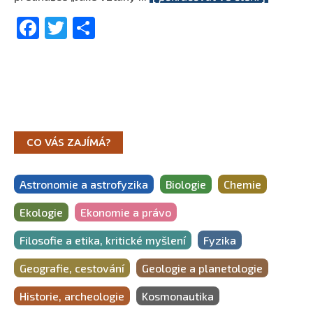
Facebook
Twitter
Share
CO VÁS ZAJÍMÁ?
Astronomie a astrofyzika
Biologie
Chemie
Ekologie
Ekonomie a právo
Filosofie a etika, kritické myšlení
Fyzika
Geografie, cestování
Geologie a planetologie
Historie, archeologie
Kosmonautika