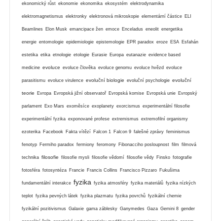
ekonomický růst
ekonomie
ekonomika
ekosystém
elektrodynamika
elektromagnetismus
elektronky
elektronová mikroskopie
elementární částice
ELI
Beamlines
Elon Musk
emancipace žen
emoce
Enceladus
eneolit
energetika
energie
entomologie
epidemiologie
epistemologie
EPR paradox
eroze
ESA
Esfahán
estetika
etika
etnologie
etologie
Eurasie
Europa
eutanazie
evidence based
evoluce
medicine
evoluce člověka
evoluce genomu
evoluce hvězd
evoluce
evoluční biologie
evoluční
parasitismu
evoluce virulence
evoluční psychologie
teorie
Evropa
Evropská jižní observatoř
Evropská komise
Evropská unie
Evropský
parlament
Exo Mars
exoměsíce
exoplanety
exorcismus
experimentální filosofie
experimentální fyzika
exponované profese
extremismus
extremofilní organismy
ezoterika
Facebook
Fakta vítězí
Falcon 1
Falcon 9
falešné zprávy
feminismus
fenotyp
Fermiho paradox
fermiony
feromony
Fibonacciho posloupnost
film
filmová
filosofie
technika
filosofie mysli
filosofie vědomí
filosofie vědy
Finsko
fotografie
fotosféra
fotosyntéza
Francie
Francis Collins
Francisco Pizzaro
Fukušima
fyzika
fundamentální interakce
fyzika atmosféry
fyzika materiálů
fyzika nízkých
teplot
fyzika pevných látek
fyzika plazmatu
fyzika povrchů
fyzikální chemie
fyzikální pozitivismus
Galaxie
gama záblesky
Ganymedes
Gaza
Gemini 8
gender