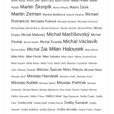
Martin Profant
Martin
Martin Novák
Martin Odler
Martin Oliva
Martin Přeček
Martin Škorpík
Martin Žáček
Rybář
Martin Wihoda
Martin Zeman
Michael
Martina Boháčová
Matouš Pilnáček
Romancov
Michaela Košová
Michaela Studená
Michaela Zemková
Michal
Michal Belda
Michal Bursa
Michal Hoskovec
Michal Jeníček
Michal Křížek
Michal Marčišovský
Michal Malinský
Michal
Křupka
Michal Václavík
Pitoňák
Michal Švanda
Michal Stehlík
Milan Halousek
Michal Žák
Michal Walter
Milan Mihola
Milan Mráz
Milan Petrák
Milan Sobotka
Milan Vlach
Milena Josefovičová
Miloš Husník
Miloš Rotter
Miloš Tichý
Miloš Uhlíř
Miloslav Chytráček
Miloslav
Miloslav Špecián
Mirko Rokyta
Miroslav Bárta
Jirků
Miloslav Šindelář
Miroslav Havránek
Miroslav Brož
Miroslav Horký
Miroslav Kutal
Miroslav Kutílek
Miroslav Petříček
Miroslav Mareš
Miroslav
Scheinost
Monika Barton
Monika Mareková
Nina Andrš Fárová
Norbert Werner
Oldřich Vinař
Oldřich Semerák
Oldřich Tůma
Olga Ryparová
Ondřej Čadek
Ondřej
Ondřej Šamárek
Ondřej Holý
Fišer
Ondřej Kolář
Ondřej Pejcha
Ondřej
Ondřej Vencálek
Santolík
Ondřej Sedláček
Ondřej Šrámek
Otakar Foltýn
Otakar