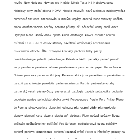
nevěra
New Horizons
Newton
nic
Nigérie
Nikola Tesla
Nil
Nobelova cena
Nobelovy ceny
noční obloha
NOMA
Norsko
novověk
nový ateismus
nukleosyntéza
numerické simulace
obchodování s lidskými orgány
obecná teorie relativity
oběžná
dráha
obrněná vozidla
oceány
ochrana přírody
oči
očkování
odboj
oheň
olovo
Olympus Mons
Oortův oblak
optika
Orion
ornitologie
Orwell
oscilace neutrin
osídlení
OSIRIS-REx
ostrov stability
osvětlení
osvícenský absolutismus
osvícenství
otroctví
Ötzi
ozbrojené konflikty
pachové látky
pachy
paleoklimatologie
paleolit
paleontologie
Palestina
PALS
památky
paměť
paměť
vody
pandemie
panelová diskuse
panslavismus
panspermie
papež
Papua Nová-
Guinea
paradoxy
paranormální jevy
Paranormální výzva
parasitismus
parašutismus
paraziti
parazitologie
pareidolie
parlamentarismus
Parthie
partnerské vztahy
partnerský vztah
pásmo Gazy
pastevectví
patologie
pavěda
pedagogika
pediatrie
pedologie
peníze
periodická tabulka prvků
Perseverance
Persie
Peru
Philae
Pierre
planetární vědy
planetologie
de Fermat
pilotované lety
planetární ochrana
planety
platební karty
plazma
plesiosauři
plodnost
Pluto
počasí
počátky života
počítače
počítačové hry
počítání
Pod Svícnem
podledovcová jezera
pohádky
pohlaví
pohlavní dimorfismus
pohlavní rozmnožování
Pokec s Pátečníky
pokusy na