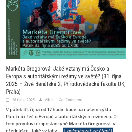
Markéta Gregorová: Jaké vztahy má Česko a
Evropa s autoritářskými režimy ve světě? (31. října
2025 – Živě Benátská 2, Přírodovědecká fakulta UK,
Praha)
28 října, 2025
Vítek
Comment
V pátek 31. října od 17 hodin bude na našem cyklu
Pátečníci řeč o Evropě a autoritářských režimech. O
tom promluví eroposlankyně Markéta Gregorová, v
přednášce „Jaké vztahy
...
[
pokračovat ve čtení
]