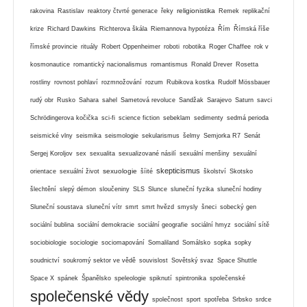
religionistika
rakovina
Rastislav
reaktory čtvrté generace
řeky
Remek
replikační
krize
Richard Dawkins
Richterova škála
Riemannova hypotéza
Řím
Římská říše
římské provincie
rituály
Robert Oppenheimer
roboti
robotika
Roger Chaffee
rok v
kosmonautice
romantický nacionalismus
romantismus
Ronald Drever
Rosetta
rostliny
rovnost pohlaví
rozmnožování
rozum
Rubikova kostka
Rudolf Mössbauer
rudý obr
Rusko
Sahara
sahel
Sametová revoluce
Sandžak
Sarajevo
Saturn
savci
Schrödingerova kočička
sci-fi
science fiction
sebeklam
sedimenty
sedmá perioda
seismické vlny
seismika
seismologie
sekularismus
šelmy
Semjorka R7
Senát
Sergej Koroljov
sex
sexualita
sexualizované násilí
sexuální menšiny
sexuální
skepticismus
sexuologie
orientace
sexuální život
šíité
školství
Skotsko
šlechtění
slepý démon
sloučeniny
SLS
Slunce
sluneční fyzika
sluneční hodiny
Sluneční soustava
sluneční vítr
smrt
smrt hvězd
smysly
šneci
sobecký gen
sociální bublina
sociální demokracie
sociální geografie
sociální hmyz
sociální sítě
sociobiologie
sociologie
sociomapování
Somaliland
Somálsko
sopka
sopky
soudnictví
soukromý sektor ve vědě
souvislost
Sovětský svaz
Space Shuttle
Space X
spánek
Španělsko
speleologie
spiknutí
spintronika
společenské
společenské vědy
společnost
sport
spotřeba
Srbsko
srdce