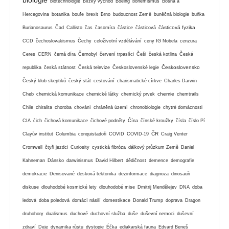
biotechnologie
Blízký východ
Boeing
bohemismus
Bosna a
Hercegovina
botanika
bouře
brexit
Brno
budoucnost Země
buněčná biologie
buňka
částicová fyzika
Burianosaurus
Čad
Callisto
čas
časomíra
částice
částicová
CCD
čechoslovakismus
Čechy
celoživotní vzdělávání
ceny IG Nobela
cenzura
Ceres
CERN
černá díra
Černobyl
červení trpaslíci
Češi
česká kotlina
Česká
Československo
republika
česká státnost
Česká televize
Československé legie
Český klub skeptiků
český stát
cestování
charismatické církve
Charles Darwin
chemie
Cheb
chemická komunikace
chemické látky
chemický prvek
chemtrails
Chile
chiralita
choroba
chování
chráněná území
chronobiologie
chytré domácnosti
CIA
čich
čichová komunikace
čichové podněty
Čína
čínské kroužky
čísla
číslo Pí
ČR
Clayův institut
Columbia
conquistadoři
COVID
COVID-19
Craig Venter
Cromwell
čtyři jezdci
Curiosity
cystická fibróza
dálkový průzkum Země
Daniel
Kahneman
Dánsko
darwinismus
David Hilbert
dědičnost
demence
demografie
demokracie
Denisované
desková tektonika
dezinformace
diagnoza
dinosauři
diskuse
dlouhodobé kosmické lety
dlouhodobé mise
Dmitrij Mendělejev
DNA
doba
ledová
doba poledová
domácí násilí
domestikace
Donald Trump
doprava
Dragon
druhohory
dualismus
duchové
duchovní služba
duše
duševní nemoci
duševní
zdraví
Dyje
dynamika růstu
dystopie
Éčka
ediakarská fauna
Edvard Beneš