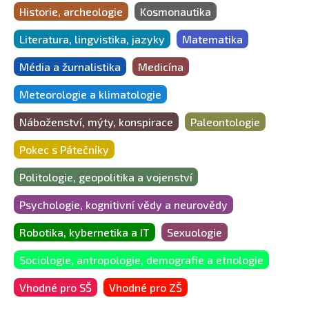
Historie, archeologie
Kosmonautika
Literatura, lingvistika, jazyky
Matematika
Média a žurnalistika
Medicína
Meteorologie a klimatologie
Náboženství, mýty, konspirace
Paleontologie
Pokec s Pátečníky
Politologie, geopolitika a vojenství
Psychologie, kognitivní vědy a neurovědy
Robotika, kybernetika a IT
Sexuologie
Sociologie, antropologie, demografie a etnologie
Vhodné pro SŠ
Vhodné pro ZŠ