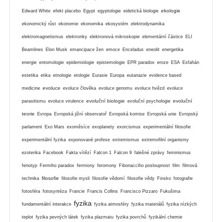
ekologie
Edward White
efekt placebo
Egypt
egyptologie
eidetická biologie
ekonomický růst
ekonomie
ekonomika
ekosystém
elektrodynamika
elektromagnetismus
elektronky
elektronová mikroskopie
elementární částice
ELI
Beamlines
Elon Musk
emancipace žen
emoce
Enceladus
eneolit
energetika
energie
entomologie
epidemiologie
epistemologie
EPR paradox
eroze
ESA
Esfahán
estetika
etika
etnologie
etologie
Eurasie
Europa
eutanazie
evidence based
evoluce
medicine
evoluce člověka
evoluce genomu
evoluce hvězd
evoluce
evoluční biologie
evoluční
parasitismu
evoluce virulence
evoluční psychologie
teorie
Evropa
Evropská jižní observatoř
Evropská komise
Evropská unie
Evropský
parlament
Exo Mars
exoměsíce
exoplanety
exorcismus
experimentální filosofie
experimentální fyzika
exponované profese
extremismus
extremofilní organismy
ezoterika
Facebook
Fakta vítězí
Falcon 1
Falcon 9
falešné zprávy
feminismus
fenotyp
Fermiho paradox
fermiony
feromony
Fibonacciho posloupnost
film
filmová
filosofie
technika
filosofie mysli
filosofie vědomí
filosofie vědy
Finsko
fotografie
fotosféra
fotosyntéza
Francie
Francis Collins
Francisco Pizzaro
Fukušima
fyzika
fundamentální interakce
fyzika atmosféry
fyzika materiálů
fyzika nízkých
teplot
fyzika pevných látek
fyzika plazmatu
fyzika povrchů
fyzikální chemie