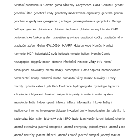
fyzikální pozitivismus
Galaxie
gama záblesky
Ganymedes
Gaza
Gemini 8
gender
generální štáb
genetické vady
geneticky modifikované organismy
genetika
genom
geografie
geologie
geochemie
geofyzika
geomagnetismus
geopolitika
George
Jeffreys
germáni
globalizace
globální oteplování
globální zmeny klimatu
GMO
goniometrické funkce
grafen
gravettien
gravitace
gravitační čočky
gravitační vlny
gravitační záření
Gulag
GW150914
HAARP
Habsburkové
Hamás
Hanibal
harmonie
HDP
helenistický svět
helioseismologie
helium
Hernán Cortés
historie vědy
heutagogika
Higgsův boson
Historie Pátečníků
HIV
hlavní
posloupnost
hlavolamy
hmota
hoaxy
homeopatie
Homo sapiens
homosexualita
horolezectví
houby
hrdinství
hudba
humanitní vědy
humor
hurikány
Huxley
hvězdy
hybridní válka
Hyde Park Civilizace
hydrogeografie
hydrologie
hypnóza
ichtyologie
ichtyosauři
ilumináti
imigranti
impakty
imunita
imunitní systém
imunologie
Indie
Indoevropané
infekce
inflace
informatika
Inkové
InSight
inteligence
internet
internetové diskuze
invazivní druhy
investigativní žurnalistika
Io
iracionalita
Írán
islám
Islámský stát
ISRO
Itálie
Ivan Koněv
Izrael
jaderná chemie
jaderná elektrárna
jaderná energetika
jaderná energetiky
jaderná fyzika
jaderná zima
jaderné doktríny
jaderné štěpení
jaderné zbraně
jaderné zbrojení
jaderný reaktor