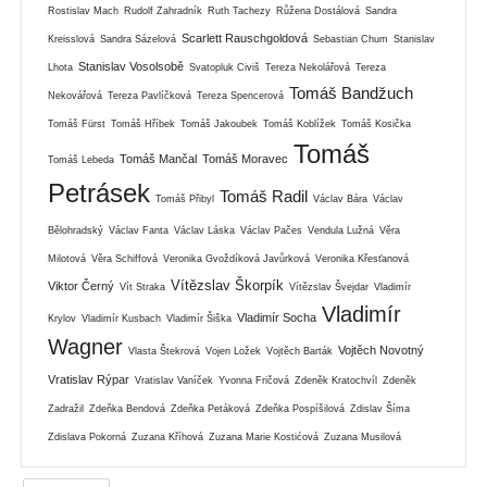
Rostislav Mach
Rudolf Zahradník
Ruth Tachezy
Růžena Dostálová
Sandra
Scarlett Rauschgoldová
Kreisslová
Sandra Sázelová
Sebastian Chum
Stanislav
Stanislav Vosolsobě
Lhota
Svatopluk Civiš
Tereza Nekolářová
Tereza
Tomáš Bandžuch
Nekovářová
Tereza Pavlíčková
Tereza Spencerová
Tomáš Fürst
Tomáš Hříbek
Tomáš Jakoubek
Tomáš Koblížek
Tomáš Kosička
Tomáš
Tomáš Mančal
Tomáš Moravec
Tomáš Lebeda
Petrásek
Tomáš Radil
Tomáš Přibyl
Václav Bára
Václav
Bělohradský
Václav Fanta
Václav Láska
Václav Pačes
Vendula Lužná
Věra
Milotová
Věra Schiffová
Veronika Gvoždíková Javůrková
Veronika Křesťanová
Vítězslav Škorpík
Viktor Černý
Vít Straka
Vítězslav Švejdar
Vladimír
Vladimír
Vladimír Socha
Krylov
Vladimír Kusbach
Vladimír Šiška
Wagner
Vojtěch Novotný
Vlasta Štekrová
Vojen Ložek
Vojtěch Barták
Vratislav Rýpar
Vratislav Vaníček
Yvonna Fričová
Zdeněk Kratochvíl
Zdeněk
Zadražil
Zdeňka Bendová
Zdeňka Petáková
Zdeňka Pospíšilová
Zdislav Šíma
Zdislava Pokorná
Zuzana Kříhová
Zuzana Marie Kostićová
Zuzana Musilová