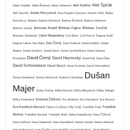
Aleš Špičák
Aleš Kuběna
Adam Hradilek
Adéla Šimková
Alena Lehnerová
Anetta Pierzynová
Aleš Stuchlík
Anna Pospěch Durnová
Antonín Vítek
Balász
Komoróczy
Barbara Oudová Holcátová
Barbora Šmídová
Barbora Urbanová
Bohuslav Rudolf
Břetislav Fajkus
Břetislav Tureček
Bohumír Janský
Claire Klingenberg
Bronislav Ostřanský
Cyril Brom
Cyril Hoschl
Dagmar Krejčí
Dan Černý
Dagmar Lálová
Dan Bárta
Dana Drábová
Daniel Koťátko
Daniel
Madzia
Daniel Scheirich
Daniel Stach
Darina Vymětalíková
David Anthony
David Černý
David Heyrovský
Procházka
David Král
David Šanc
David Schmoranzer
David Storch
David Svoboda
David Vokrouhlický
Dušan
Denisa Kubániová
Denisa Nečasová
Drahomír Suchánek
Majer
Dušan Prokop
Eliška Klozová
Eliška Mikysková
Eliška Selinger
Emanuel Žďárský
Eliška Svobodová
Eva Broklová
Eva Höschlová
Eva Klusová
Eva Kundtová Klocová
František
Fatima Cvrčková
Filip Tvrdý
František Flodr
Morkes
František Novotný
František Wald
Galina Kopaněvová
Hana Čížková
Hana Dufková
Hana Habartová
Hana Navrátilová
Hanina Veselá
Helena Illnerová
Irena Kalhousová
Ivan Čepička
Ivan Horáček
Ivana Kolmašová
Jakub Benech