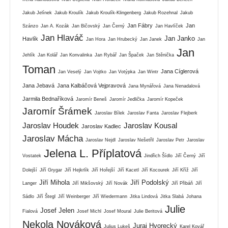
Jakub Jelínek
Jakub Kroulík
Jakub Kroulík-Klingenberg
Jakub Rozehnal
Jakub
Jan Fábry
Jan
Szánzo
Jan A. Kozák
Jan Bičovský
Jan Černý
Jan Havlíček
Jan Hlaváč
Jan Janko
Havlík
Jan Hora
Jan Hrubecký
Jan Janek
Jan
Jan
Jehlík
Jan Kolář
Jan Konvalinka
Jan Rybář
Jan Špaček
Jan Stěnička
Toman
Jana Cíglerová
Jan Veselý
Jan Vojtko
Jan Votýpka
Jan Wintr
Jana Jebavá
Jana Kalbáčová Vejpravová
Jana Mynářová
Jana Nenadalová
Jarmila Bednaříková
Jaromír Beneš
Jaromír Jedlička
Jaromír Kopeček
Jaromír Šrámek
Jaroslav Bílek
Jaroslav Fanta
Jaroslav Flejberk
Jaroslav Houdek
Jaroslav Kousal
Jaroslav Kadlec
Jaroslav Mácha
Jaroslav Nejdl
Jaroslav Nešetřil
Jaroslav Petr
Jaroslav
Jelena L. Příplatová
Vostatek
Jindřich Šídlo
Jiří Černý
Jiří
Dolejší
Jiří Grygar
Jiří Hejkrlík
Jiří Hořejší
Jiří Kacetl
Jiří Kocourek
Jiří Kříž
Jiří
Jiří Mihola
Jiří Podolský
Langer
Jiří Mikšovský
Jiří Novák
Jiří Přibáň
Jiří
Sádlo
Jiří Štegl
Jiří Weinberger
Jiří Wiedermann
Jitka Lindová
Jitka Slabá
Johana
Julie
Josef Jelen
Fialová
Josef Michl
Josef Moural
Julie Beritová
Nekola Nováková
Juraj Hvorecký
Julius Lukeš
Karel Kovář