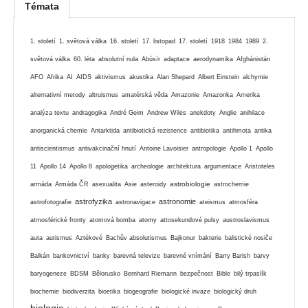
Témata
1. století
1. světová válka
16. století
17. listopad
17. století
1918
1984
1989
2.
světová válka
60. léta
absolutní nula
Abúsír
adaptace
aerodynamika
Afghánistán
AFO
Afrika
AI
AIDS
aktivismus
akustika
Alan Shepard
Albert Einstein
alchymie
alternativní metody
altruismus
amatérská věda
Amazonie
Amazonka
Amerika
analýza textu
andragogika
André Geim
Andrew Wiles
anekdoty
Anglie
anihilace
anorganická chemie
Antarktida
antibiotická rezistence
antibiotika
antihmota
antika
antiscientismus
antivakcinační hnutí
Antoine Lavoisier
antropologie
Apollo 1
Apollo
11
Apollo 14
Apollo 8
apologetika
archeologie
architektura
argumentace
Aristoteles
astrobiologie
armáda
Armáda ČR
asexualita
Asie
asteroidy
astrochemie
astrofyzika
astronomie
astrofotografie
astronavigace
ateismus
atmosféra
atmosférické fronty
atomová bomba
atomy
attosekundové pulsy
austroslavismus
auta
autismus
Aztékové
Bachův absolutismus
Bajkonur
bakterie
balistické nosiče
Balkán
bankovnictví
banky
barevná televize
barevné vnímání
Barry Barish
barvy
baryogeneze
BDSM
Bělorusko
Bernhard Riemann
bezpečnost
Bible
bilý trpaslík
biochemie
biodiverzita
bioetika
biogeografie
biologické invaze
biologický druh
biologie