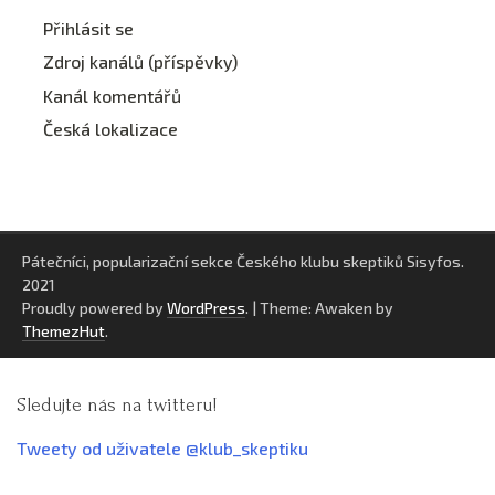
Přihlásit se
Zdroj kanálů (příspěvky)
Kanál komentářů
Česká lokalizace
Pátečníci, popularizační sekce Českého klubu skeptiků Sisyfos.
2021
Proudly powered by
WordPress
.
|
Theme: Awaken by
ThemezHut
.
Sledujte nás na twitteru!
Tweety od uživatele @klub_skeptiku