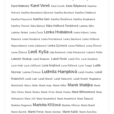
Karel Vereš
Karel Malinský
Karla Štěpánová
Karel Zvoník
Katarína
Holcová
Kateřina Bernardová Sýkorová
Kateřina Buchtová
Kateřina Chládková
Kateřina Sam
Kateřina Potyszová
Kateřina Šimáčková
Kateřina Smejkalová
Klára Hulíková Tesárková
Kateřina Thorová
Klára Bártová
Ladislav Miko
Lenka Hrabalová
Ladislav Skrbek
Lenka Černá
Lenka Králová
Lenka
Maierová
Lenka Nováková
Lenka Procházková
Lenka Slavíková
Lenka Vrtišková
Lenka Zychová
Nejezchlebová
Lenka Zdeborová
Leona Plášilová
Leona Šímová
Leoš Kyša
Leona Žůrková
Lilija Burianová
Linda Petraturová
Lubomír Peške
Lubomír Soukup
Luboš Perek
Luboš Brabenec
Luboš Pick
Lucie Davidová
Lucie Krejčová
Luděk
Lucie Hrdá
Lucie Juřičková
Lucie Ráčková
Lucie Tungul
Ludmila Hamplová
Nezmar
Lukáš
Ludmila Čírtková
Lukáš Houška
Kratochvíl
Lukáš Laibl
Lukáš Martoš
Lukáš Nádvorník
Lukáš Roubík
Magdalena
Marek Matějka
Bohutínská
Marco Stella
Marek Audy
Marek Hilšer
Marek
Marie Běhounková
Orko Vácha
Marek Skarka
Marek Vícha
Marek Vranka
Marie
Heřmanová
Marie Jírů
Marie Neudorflová
Marie Neudorfová
Marie Šabacká
Markéta Křížová
Markéta Gregorová
Markéta Vlčková
Martin Braniš
Martin Ferus
Martin Kašík
Martin Buchtík
Martin Gembec
Martin Konvička