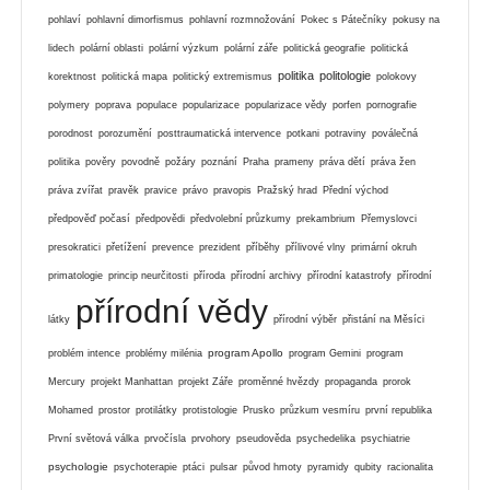
pohlaví
pohlavní dimorfismus
pohlavní rozmnožování
Pokec s Pátečníky
pokusy na
lidech
polární oblasti
polární výzkum
polární záře
politická geografie
politická
politika
politologie
korektnost
politická mapa
politický extremismus
polokovy
polymery
poprava
populace
popularizace
popularizace vědy
porfen
pornografie
porodnost
porozumění
posttraumatická intervence
potkani
potraviny
poválečná
politika
pověry
povodně
požáry
poznání
Praha
prameny
práva dětí
práva žen
práva zvířat
pravěk
pravice
právo
pravopis
Pražský hrad
Přední východ
předpověď počasí
předpovědi
předvolební průzkumy
prekambrium
Přemyslovci
presokratici
přetížení
prevence
prezident
příběhy
přílivové vlny
primární okruh
primatologie
princip neurčitosti
příroda
přírodní archivy
přírodní katastrofy
přírodní
přírodní vědy
látky
přírodní výběr
přistání na Měsíci
program Apollo
problém intence
problémy milénia
program Gemini
program
Mercury
projekt Manhattan
projekt Záře
proměnné hvězdy
propaganda
prorok
Mohamed
prostor
protilátky
protistologie
Prusko
průzkum vesmíru
první republika
První světová válka
prvočísla
prvohory
pseudověda
psychedelika
psychiatrie
psychologie
psychoterapie
ptáci
pulsar
původ hmoty
pyramidy
qubity
racionalita