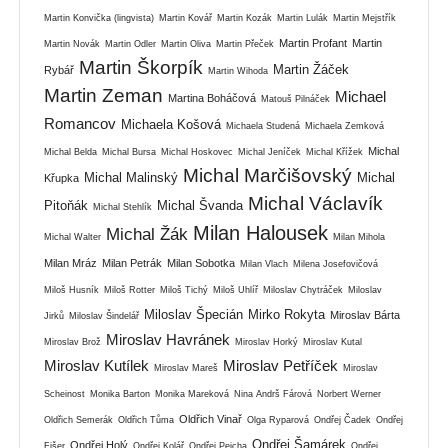
Martin Konvička (lingvista)
Martin Kovář
Martin Kozák
Martin Lulák
Martin Mejstřík
Martin Profant
Martin
Martin Novák
Martin Odler
Martin Oliva
Martin Přeček
Martin Škorpík
Martin Žáček
Rybář
Martin Wihoda
Martin Zeman
Michael
Martina Boháčová
Matouš Pilnáček
Romancov
Michaela Košová
Michaela Studená
Michaela Zemková
Michal
Michal Belda
Michal Bursa
Michal Hoskovec
Michal Jeníček
Michal Křížek
Michal Marčišovský
Michal Malinský
Michal
Křupka
Michal Václavík
Pitoňák
Michal Švanda
Michal Stehlík
Milan Halousek
Michal Žák
Michal Walter
Milan Mihola
Milan Mráz
Milan Petrák
Milan Sobotka
Milan Vlach
Milena Josefovičová
Miloš Husník
Miloš Rotter
Miloš Tichý
Miloš Uhlíř
Miloslav Chytráček
Miloslav
Miloslav Špecián
Mirko Rokyta
Miroslav Bárta
Jirků
Miloslav Šindelář
Miroslav Havránek
Miroslav Brož
Miroslav Horký
Miroslav Kutal
Miroslav Kutílek
Miroslav Petříček
Miroslav Mareš
Miroslav
Scheinost
Monika Barton
Monika Mareková
Nina Andrš Fárová
Norbert Werner
Oldřich Vinař
Oldřich Semerák
Oldřich Tůma
Olga Ryparová
Ondřej Čadek
Ondřej
Ondřej Šamárek
Ondřej Holý
Fišer
Ondřej Kolář
Ondřej Pejcha
Ondřej