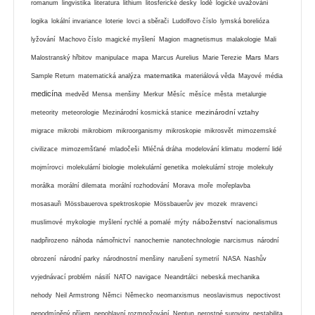
romanum
lingvistika
literatura
lithium
litosferické desky
lodě
logické uvažování
logika
lokální invariance
loterie
lovci a sběrači
Ludolfovo číslo
lymská borelióza
lyžování
Machovo číslo
magické myšlení
Magion
magnetismus
malakologie
Mali
Mars
Malostranský hřbitov
manipulace
mapa
Marcus Aurelius
Marie Terezie
Mars
matematika
Sample Return
matematická analýza
materiálová věda
Mayové
média
medicína
medvěd
Mensa
menšiny
Merkur
Měsíc
měsíce
města
metalurgie
mezinárodní vztahy
meteority
meteorologie
Mezinárodní kosmická stanice
migrace
mikrobi
mikrobiom
mikroorganismy
mikroskopie
mikrosvět
mimozemské
civilizace
mimozemšťané
mladočeši
Mléčná dráha
modelování klimatu
moderní lidé
mojmírovci
molekulární biologie
molekulární genetika
molekulární stroje
molekuly
morálka
morální dilemata
morální rozhodování
Morava
moře
mořeplavba
mosasauři
Mössbauerova spektroskopie
Mössbauerův jev
mozek
mravenci
náboženství
muslimové
mykologie
myšlení rychlé a pomalé
mýty
nacionalismus
nadpřirozeno
náhoda
námořnictví
nanochemie
nanotechnologie
narcismus
národní
obrození
národní parky
národnostní menšiny
narušení symetrií
NASA
Nashův
vyjednávací problém
násilí
NATO
navigace
Neandrtálci
nebeská mechanika
nehody
Neil Armstrong
Němci
Německo
neomarxismus
neoslavismus
nepoctivost
nepodmíněný příjem
nepohlavní rozmnožování
Neptun
nerostné suroviny
nestabilita