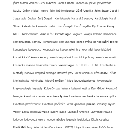
jádro atomu
James Clerk Maxwell
James Randi
Japonsko
jazyk
jazykověda
jazyky
Ježek v kleci
jezera
jídlo
jiné inteligence
Jižní Amerika
John Stapp
Josef II.
Jugoslávie
Jupiter
Jurij Gagarin
Kamiokande
Kanárské ostrovy
kardiologie
Karel II.
Stuart
katastrofa
kauzalita
Kelvin
Kim Čong-Il
Kim Čong-Un
Kip Thorne
klamy
klimatologie
KLDR
Klementinum
klima měst
kognice
kolaps
kolonie
kolonizace
konspirační teorie
kombinatorika
komety
komunikace
komunismus
konce světa
konstrukce
kooperace
kooperativita
kooperativní hry
kopytníci
kosmická loď
kosmická síť
kosmické lety
kosmické počasí
kosmické pohony
kosmické smetí
kosmonautika
kosmologie
kosmické stanice
kosmické záření
Kosntantin a
Metoděj
Kosovo
krajinná ekologie
krasové jevy
kreacionismus
křesťanství
Křída
kritické myšlení
kriminalistika
kriminalita
krize
kryovulkanismus
kryptografie
kryptozoologie
krystaly
Kuiperův pás
kultura
kulturní krajina
Kurt Gödel
kvantová
kvantová fyzika
biologie
kvantová chemie
kvantová mechanika
kvantová optika
kvantová provázanost
kvantové počítače
kvark-gluonové plazma
kvasary
Kyros
Veliký
Lajka
laserová fyzika
lasery
láska
Latinská Amerika
Lawrence Krauss
ledovce
ledovcová jezera
ledové měsíce
legenda
legislativa
lékařská etika
lékařství
lesy
letectví
letniční církve
LGBTQ
Libye
lidská práva
LIGO
limes