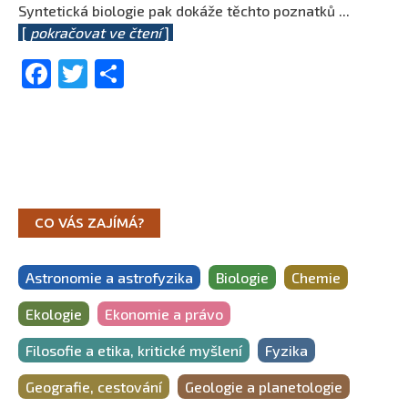
Syntetická biologie pak dokáže těchto poznatků
...
[
pokračovat ve čtení
]
Facebook
Twitter
Share
CO VÁS ZAJÍMÁ?
Astronomie a astrofyzika
Biologie
Chemie
Ekologie
Ekonomie a právo
Filosofie a etika, kritické myšlení
Fyzika
Geografie, cestování
Geologie a planetologie