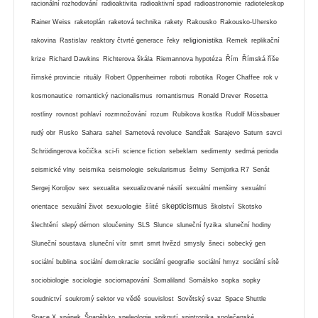
racionální rozhodování
radioaktivita
radioaktivní spad
radioastronomie
radioteleskop
Rainer Weiss
raketoplán
raketová technika
rakety
Rakousko
Rakousko-Uhersko
religionistika
rakovina
Rastislav
reaktory čtvrté generace
řeky
Remek
replikační
krize
Richard Dawkins
Richterova škála
Riemannova hypotéza
Řím
Římská říše
římské provincie
rituály
Robert Oppenheimer
roboti
robotika
Roger Chaffee
rok v
kosmonautice
romantický nacionalismus
romantismus
Ronald Drever
Rosetta
rostliny
rovnost pohlaví
rozmnožování
rozum
Rubikova kostka
Rudolf Mössbauer
rudý obr
Rusko
Sahara
sahel
Sametová revoluce
Sandžak
Sarajevo
Saturn
savci
Schrödingerova kočička
sci-fi
science fiction
sebeklam
sedimenty
sedmá perioda
seismické vlny
seismika
seismologie
sekularismus
šelmy
Semjorka R7
Senát
Sergej Koroljov
sex
sexualita
sexualizované násilí
sexuální menšiny
sexuální
skepticismus
sexuologie
orientace
sexuální život
šíité
školství
Skotsko
šlechtění
slepý démon
sloučeniny
SLS
Slunce
sluneční fyzika
sluneční hodiny
Sluneční soustava
sluneční vítr
smrt
smrt hvězd
smysly
šneci
sobecký gen
sociální bublina
sociální demokracie
sociální geografie
sociální hmyz
sociální sítě
sociobiologie
sociologie
sociomapování
Somaliland
Somálsko
sopka
sopky
soudnictví
soukromý sektor ve vědě
souvislost
Sovětský svaz
Space Shuttle
Space X
spánek
Španělsko
speleologie
spiknutí
spintronika
společenské