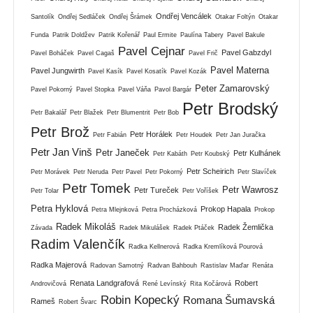
Ondřej Vencálek
Santolík
Ondřej Sedláček
Ondřej Šrámek
Otakar Foltýn
Otakar
Funda
Patrik Doldžev
Patrik Kořenář
Paul Ermite
Paulína Tabery
Pavel Bakule
Pavel Cejnar
Pavel Gabzdyl
Pavel Boháček
Pavel Cagaš
Pavel Frič
Pavel Materna
Pavel Jungwirth
Pavel Kasík
Pavel Kosatík
Pavel Kozák
Peter Zamarovský
Pavel Pokorný
Pavel Stopka
Pavel Váňa
Pavol Bargár
Petr Brodský
Petr Bakalář
Petr Blažek
Petr Blumentrit
Petr Bob
Petr Brož
Petr Horálek
Petr Fabián
Petr Houdek
Petr Jan Juračka
Petr Jan Vinš
Petr Janeček
Petr Kulhánek
Petr Kabáth
Petr Koubský
Petr Scheirich
Petr Morávek
Petr Neruda
Petr Pavel
Petr Pokorný
Petr Slavíček
Petr Tomek
Petr Wawrosz
Petr Tureček
Petr Tolar
Petr Voříšek
Petra Hyklová
Prokop Hapala
Petra Mlejnková
Petra Procházková
Prokop
Radek Mikoláš
Radek Žemlička
Závada
Radek Mikulášek
Radek Ptáček
Radim Valenčík
Radka Kellnerová
Radka Kremlíková Pourová
Radka Majerová
Radovan Samotný
Radvan Bahbouh
Rastislav Maďar
Renáta
Renata Landgrafová
Robert
Androvičová
René Levínský
Rita Kočárová
Robin Kopecký
Romana Šumavská
Rameš
Robert Švarc