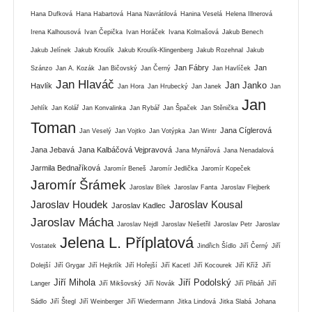
Hana Dufková
Hana Habartová
Hana Navrátilová
Hanina Veselá
Helena Illnerová
Irena Kalhousová
Ivan Čepička
Ivan Horáček
Ivana Kolmašová
Jakub Benech
Jakub Jelínek
Jakub Kroulík
Jakub Kroulík-Klingenberg
Jakub Rozehnal
Jakub
Jan Fábry
Jan
Szánzo
Jan A. Kozák
Jan Bičovský
Jan Černý
Jan Havlíček
Jan Hlaváč
Jan Janko
Havlík
Jan Hora
Jan Hrubecký
Jan Janek
Jan
Jan
Jehlík
Jan Kolář
Jan Konvalinka
Jan Rybář
Jan Špaček
Jan Stěnička
Toman
Jana Cíglerová
Jan Veselý
Jan Vojtko
Jan Votýpka
Jan Wintr
Jana Jebavá
Jana Kalbáčová Vejpravová
Jana Mynářová
Jana Nenadalová
Jarmila Bednaříková
Jaromír Beneš
Jaromír Jedlička
Jaromír Kopeček
Jaromír Šrámek
Jaroslav Bílek
Jaroslav Fanta
Jaroslav Flejberk
Jaroslav Houdek
Jaroslav Kousal
Jaroslav Kadlec
Jaroslav Mácha
Jaroslav Nejdl
Jaroslav Nešetřil
Jaroslav Petr
Jaroslav
Jelena L. Příplatová
Vostatek
Jindřich Šídlo
Jiří Černý
Jiří
Dolejší
Jiří Grygar
Jiří Hejkrlík
Jiří Hořejší
Jiří Kacetl
Jiří Kocourek
Jiří Kříž
Jiří
Jiří Mihola
Jiří Podolský
Langer
Jiří Mikšovský
Jiří Novák
Jiří Přibáň
Jiří
Sádlo
Jiří Štegl
Jiří Weinberger
Jiří Wiedermann
Jitka Lindová
Jitka Slabá
Johana