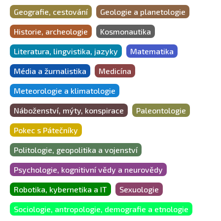
Geografie, cestování
Geologie a planetologie
Historie, archeologie
Kosmonautika
Literatura, lingvistika, jazyky
Matematika
Média a žurnalistika
Medicína
Meteorologie a klimatologie
Náboženství, mýty, konspirace
Paleontologie
Pokec s Pátečníky
Politologie, geopolitika a vojenství
Psychologie, kognitivní vědy a neurovědy
Robotika, kybernetika a IT
Sexuologie
Sociologie, antropologie, demografie a etnologie