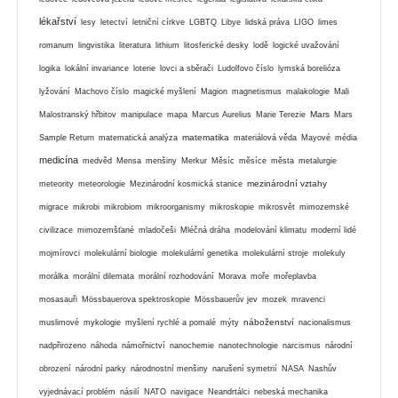
lékařství
lesy
letectví
letniční církve
LGBTQ
Libye
lidská práva
LIGO
limes
romanum
lingvistika
literatura
lithium
litosferické desky
lodě
logické uvažování
logika
lokální invariance
loterie
lovci a sběrači
Ludolfovo číslo
lymská borelióza
lyžování
Machovo číslo
magické myšlení
Magion
magnetismus
malakologie
Mali
Mars
Malostranský hřbitov
manipulace
mapa
Marcus Aurelius
Marie Terezie
Mars
matematika
Sample Return
matematická analýza
materiálová věda
Mayové
média
medicína
medvěd
Mensa
menšiny
Merkur
Měsíc
měsíce
města
metalurgie
mezinárodní vztahy
meteority
meteorologie
Mezinárodní kosmická stanice
migrace
mikrobi
mikrobiom
mikroorganismy
mikroskopie
mikrosvět
mimozemské
civilizace
mimozemšťané
mladočeši
Mléčná dráha
modelování klimatu
moderní lidé
mojmírovci
molekulární biologie
molekulární genetika
molekulární stroje
molekuly
morálka
morální dilemata
morální rozhodování
Morava
moře
mořeplavba
mosasauři
Mössbauerova spektroskopie
Mössbauerův jev
mozek
mravenci
náboženství
muslimové
mykologie
myšlení rychlé a pomalé
mýty
nacionalismus
nadpřirozeno
náhoda
námořnictví
nanochemie
nanotechnologie
narcismus
národní
obrození
národní parky
národnostní menšiny
narušení symetrií
NASA
Nashův
vyjednávací problém
násilí
NATO
navigace
Neandrtálci
nebeská mechanika