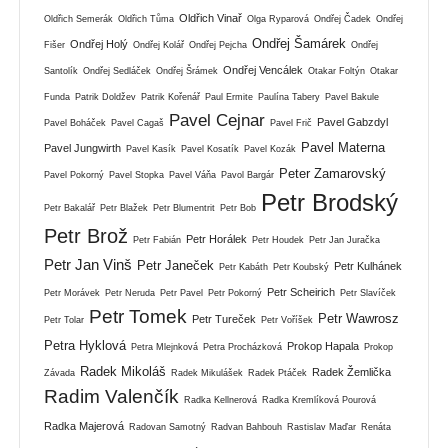
Oldřich Vinař
Oldřich Semerák
Oldřich Tůma
Olga Ryparová
Ondřej Čadek
Ondřej
Ondřej Šamárek
Ondřej Holý
Fišer
Ondřej Kolář
Ondřej Pejcha
Ondřej
Ondřej Vencálek
Santolík
Ondřej Sedláček
Ondřej Šrámek
Otakar Foltýn
Otakar
Funda
Patrik Doldžev
Patrik Kořenář
Paul Ermite
Paulína Tabery
Pavel Bakule
Pavel Cejnar
Pavel Gabzdyl
Pavel Boháček
Pavel Cagaš
Pavel Frič
Pavel Materna
Pavel Jungwirth
Pavel Kasík
Pavel Kosatík
Pavel Kozák
Peter Zamarovský
Pavel Pokorný
Pavel Stopka
Pavel Váňa
Pavol Bargár
Petr Brodský
Petr Bakalář
Petr Blažek
Petr Blumentrit
Petr Bob
Petr Brož
Petr Horálek
Petr Fabián
Petr Houdek
Petr Jan Juračka
Petr Jan Vinš
Petr Janeček
Petr Kulhánek
Petr Kabáth
Petr Koubský
Petr Scheirich
Petr Morávek
Petr Neruda
Petr Pavel
Petr Pokorný
Petr Slavíček
Petr Tomek
Petr Wawrosz
Petr Tureček
Petr Tolar
Petr Voříšek
Petra Hyklová
Prokop Hapala
Petra Mlejnková
Petra Procházková
Prokop
Radek Mikoláš
Radek Žemlička
Závada
Radek Mikulášek
Radek Ptáček
Radim Valenčík
Radka Kellnerová
Radka Kremlíková Pourová
Radka Majerová
Radovan Samotný
Radvan Bahbouh
Rastislav Maďar
Renáta