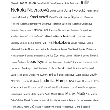
Julie
Josef Jelen
Fialová
Josef Michl
Josef Moural
Julie Beritová
Nekola Nováková
Juraj Hvorecký
Julius Lukeš
Karel Kovář
Karel Vereš
Karel Malinský
Karla Štěpánová
Karel Zvoník
Katarína
Holcová
Kateřina Bernardová Sýkorová
Kateřina Buchtová
Kateřina Chládková
Kateřina Sam
Kateřina Potyszová
Kateřina Šimáčková
Kateřina Smejkalová
Klára Hulíková Tesárková
Kateřina Thorová
Klára Bártová
Ladislav Miko
Lenka Hrabalová
Ladislav Skrbek
Lenka Černá
Lenka Králová
Lenka
Maierová
Lenka Nováková
Lenka Procházková
Lenka Slavíková
Lenka Vrtišková
Lenka Zychová
Nejezchlebová
Lenka Zdeborová
Leona Plášilová
Leona Šímová
Leoš Kyša
Leona Žůrková
Lilija Burianová
Linda Petraturová
Lubomír Peške
Lubomír Soukup
Luboš Perek
Luboš Brabenec
Luboš Pick
Lucie Davidová
Lucie Krejčová
Luděk
Lucie Hrdá
Lucie Juřičková
Lucie Ráčková
Lucie Tungul
Ludmila Hamplová
Nezmar
Lukáš
Ludmila Čírtková
Lukáš Houška
Kratochvíl
Lukáš Laibl
Lukáš Martoš
Lukáš Nádvorník
Lukáš Roubík
Magdalena
Marek Matějka
Bohutínská
Marco Stella
Marek Audy
Marek Hilšer
Marek
Marie Běhounková
Orko Vácha
Marek Skarka
Marek Vícha
Marek Vranka
Marie
Heřmanová
Marie Jírů
Marie Neudorflová
Marie Neudorfová
Marie Šabacká