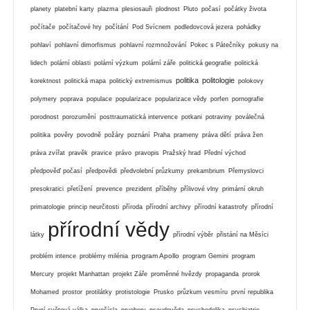
planety
platební karty
plazma
plesiosauři
plodnost
Pluto
počasí
počátky života
počítače
počítačové hry
počítání
Pod Svícnem
podledovcová jezera
pohádky
pohlaví
pohlavní dimorfismus
pohlavní rozmnožování
Pokec s Pátečníky
pokusy na
lidech
polární oblasti
polární výzkum
polární záře
politická geografie
politická
politika
politologie
korektnost
politická mapa
politický extremismus
polokovy
polymery
poprava
populace
popularizace
popularizace vědy
porfen
pornografie
porodnost
porozumění
posttraumatická intervence
potkani
potraviny
poválečná
politika
pověry
povodně
požáry
poznání
Praha
prameny
práva dětí
práva žen
práva zvířat
pravěk
pravice
právo
pravopis
Pražský hrad
Přední východ
předpověď počasí
předpovědi
předvolební průzkumy
prekambrium
Přemyslovci
presokratici
přetížení
prevence
prezident
příběhy
přílivové vlny
primární okruh
primatologie
princip neurčitosti
příroda
přírodní archivy
přírodní katastrofy
přírodní
přírodní vědy
látky
přírodní výběr
přistání na Měsíci
program Apollo
problém intence
problémy milénia
program Gemini
program
Mercury
projekt Manhattan
projekt Záře
proměnné hvězdy
propaganda
prorok
Mohamed
prostor
protilátky
protistologie
Prusko
průzkum vesmíru
první republika
První světová válka
prvočísla
prvohory
pseudověda
psychedelika
psychiatrie