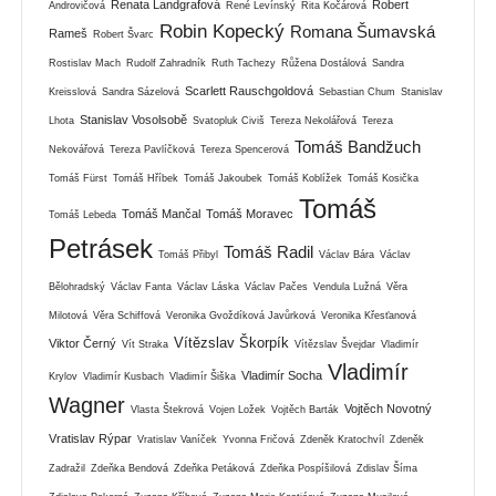
Renata Landgrafová
Robert
Androvičová
René Levínský
Rita Kočárová
Robin Kopecký
Romana Šumavská
Rameš
Robert Švarc
Rostislav Mach
Rudolf Zahradník
Ruth Tachezy
Růžena Dostálová
Sandra
Scarlett Rauschgoldová
Kreisslová
Sandra Sázelová
Sebastian Chum
Stanislav
Stanislav Vosolsobě
Lhota
Svatopluk Civiš
Tereza Nekolářová
Tereza
Tomáš Bandžuch
Nekovářová
Tereza Pavlíčková
Tereza Spencerová
Tomáš Fürst
Tomáš Hříbek
Tomáš Jakoubek
Tomáš Koblížek
Tomáš Kosička
Tomáš
Tomáš Mančal
Tomáš Moravec
Tomáš Lebeda
Petrásek
Tomáš Radil
Tomáš Přibyl
Václav Bára
Václav
Bělohradský
Václav Fanta
Václav Láska
Václav Pačes
Vendula Lužná
Věra
Milotová
Věra Schiffová
Veronika Gvoždíková Javůrková
Veronika Křesťanová
Vítězslav Škorpík
Viktor Černý
Vít Straka
Vítězslav Švejdar
Vladimír
Vladimír
Vladimír Socha
Krylov
Vladimír Kusbach
Vladimír Šiška
Wagner
Vojtěch Novotný
Vlasta Štekrová
Vojen Ložek
Vojtěch Barták
Vratislav Rýpar
Vratislav Vaníček
Yvonna Fričová
Zdeněk Kratochvíl
Zdeněk
Zadražil
Zdeňka Bendová
Zdeňka Petáková
Zdeňka Pospíšilová
Zdislav Šíma