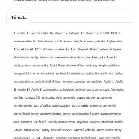
Zdislava Pokorná
Zuzana Kříhová
Zuzana Marie Kostićová
Zuzana Musilová
Témata
1. století
1. světová válka
16. století
17. listopad
17. století
1918
1984
1989
2.
světová válka
60. léta
absolutní nula
Abúsír
adaptace
aerodynamika
Afghánistán
AFO
Afrika
AI
AIDS
aktivismus
akustika
Alan Shepard
Albert Einstein
alchymie
alternativní metody
altruismus
amatérská věda
Amazonie
Amazonka
Amerika
analýza textu
andragogika
André Geim
Andrew Wiles
anekdoty
Anglie
anihilace
anorganická chemie
Antarktida
antibiotická rezistence
antibiotika
antihmota
antika
antiscientismus
antivakcinační hnutí
Antoine Lavoisier
antropologie
Apollo 1
Apollo
11
Apollo 14
Apollo 8
apologetika
archeologie
architektura
argumentace
Aristoteles
astrobiologie
armáda
Armáda ČR
asexualita
Asie
asteroidy
astrochemie
astrofyzika
astronomie
astrofotografie
astronavigace
ateismus
atmosféra
atmosférické fronty
atomová bomba
atomy
attosekundové pulsy
austroslavismus
auta
autismus
Aztékové
Bachův absolutismus
Bajkonur
bakterie
balistické nosiče
Balkán
bankovnictví
banky
barevná televize
barevné vnímání
Barry Barish
barvy
baryogeneze
BDSM
Bělorusko
Bernhard Riemann
bezpečnost
Bible
bilý trpaslík