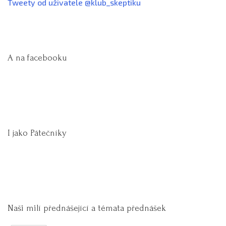
Tweety od uživatele @klub_skeptiku
A na facebooku
I jako Pátečníky
Naši milí přednášející a témata přednášek