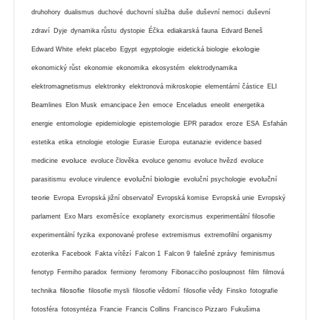
druhohory
dualismus
duchové
duchovní služba
duše
duševní nemoci
duševní
zdraví
Dyje
dynamika růstu
dystopie
Éčka
ediakarská fauna
Edvard Beneš
ekologie
Edward White
efekt placebo
Egypt
egyptologie
eidetická biologie
ekonomický růst
ekonomie
ekonomika
ekosystém
elektrodynamika
elektromagnetismus
elektronky
elektronová mikroskopie
elementární částice
ELI
Beamlines
Elon Musk
emancipace žen
emoce
Enceladus
eneolit
energetika
energie
entomologie
epidemiologie
epistemologie
EPR paradox
eroze
ESA
Esfahán
estetika
etika
etnologie
etologie
Eurasie
Europa
eutanazie
evidence based
evoluce
medicine
evoluce člověka
evoluce genomu
evoluce hvězd
evoluce
evoluční biologie
evoluční
parasitismu
evoluce virulence
evoluční psychologie
teorie
Evropa
Evropská jižní observatoř
Evropská komise
Evropská unie
Evropský
parlament
Exo Mars
exoměsíce
exoplanety
exorcismus
experimentální filosofie
experimentální fyzika
exponované profese
extremismus
extremofilní organismy
ezoterika
Facebook
Fakta vítězí
Falcon 1
Falcon 9
falešné zprávy
feminismus
fenotyp
Fermiho paradox
fermiony
feromony
Fibonacciho posloupnost
film
filmová
filosofie
technika
filosofie mysli
filosofie vědomí
filosofie vědy
Finsko
fotografie
fotosféra
fotosyntéza
Francie
Francis Collins
Francisco Pizzaro
Fukušima