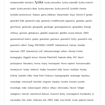
fyzika
fundamentální interakce
fyzika atmosféry
fyzika materiálů
fyzika nízkých
teplot
fyzika pevných látek
fyzika plazmatu
fyzika povrchů
fyzikální chemie
fyzikální pozitivismus
Galaxie
gama záblesky
Ganymedes
Gaza
Gemini 8
gender
generální štáb
genetické vady
geneticky modifikované organismy
genetika
genom
geografie
geologie
geochemie
geofyzika
geomagnetismus
geopolitika
George
Jeffreys
germáni
globalizace
globální oteplování
globální zmeny klimatu
GMO
goniometrické funkce
grafen
gravettien
gravitace
gravitační čočky
gravitační vlny
gravitační záření
Gulag
GW150914
HAARP
Habsburkové
Hamás
Hanibal
harmonie
HDP
helenistický svět
helioseismologie
helium
Hernán Cortés
historie vědy
heutagogika
Higgsův boson
Historie Pátečníků
HIV
hlavní
posloupnost
hlavolamy
hmota
hoaxy
homeopatie
Homo sapiens
homosexualita
horolezectví
houby
hrdinství
hudba
humanitní vědy
humor
hurikány
Huxley
hvězdy
hybridní válka
Hyde Park Civilizace
hydrogeografie
hydrologie
hypnóza
ichtyologie
ichtyosauři
ilumináti
imigranti
impakty
imunita
imunitní systém
imunologie
Indie
Indoevropané
infekce
inflace
informatika
Inkové
InSight
inteligence
internet
internetové diskuze
invazivní druhy
investigativní žurnalistika
Io
iracionalita
Írán
islám
Islámský stát
ISRO
Itálie
Ivan Koněv
Izrael
jaderná chemie