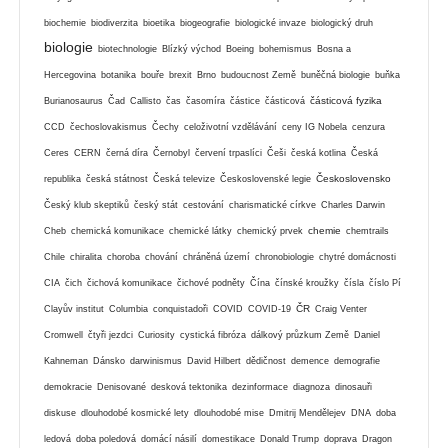
biochemie
biodiverzita
bioetika
biogeografie
biologické invaze
biologický druh
biologie
biotechnologie
Blízký východ
Boeing
bohemismus
Bosna a
Hercegovina
botanika
bouře
brexit
Brno
budoucnost Země
buněčná biologie
buňka
částicová fyzika
Burianosaurus
Čad
Callisto
čas
časomíra
částice
částicová
CCD
čechoslovakismus
Čechy
celoživotní vzdělávání
ceny IG Nobela
cenzura
Ceres
CERN
černá díra
Černobyl
červení trpaslíci
Češi
česká kotlina
Česká
Československo
republika
česká státnost
Česká televize
Československé legie
Český klub skeptiků
český stát
cestování
charismatické církve
Charles Darwin
chemie
Cheb
chemická komunikace
chemické látky
chemický prvek
chemtrails
Chile
chiralita
choroba
chování
chráněná území
chronobiologie
chytré domácnosti
CIA
čich
čichová komunikace
čichové podněty
Čína
čínské kroužky
čísla
číslo Pí
ČR
Clayův institut
Columbia
conquistadoři
COVID
COVID-19
Craig Venter
Cromwell
čtyři jezdci
Curiosity
cystická fibróza
dálkový průzkum Země
Daniel
Kahneman
Dánsko
darwinismus
David Hilbert
dědičnost
demence
demografie
demokracie
Denisované
desková tektonika
dezinformace
diagnoza
dinosauři
diskuse
dlouhodobé kosmické lety
dlouhodobé mise
Dmitrij Mendělejev
DNA
doba
ledová
doba poledová
domácí násilí
domestikace
Donald Trump
doprava
Dragon