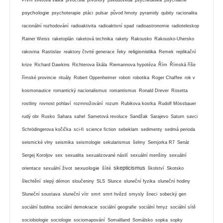
psychologie
psychoterapie
ptáci
pulsar
původ hmoty
pyramidy
qubity
racionalita
racionální rozhodování
radioaktivita
radioaktivní spad
radioastronomie
radioteleskop
Rainer Weiss
raketoplán
raketová technika
rakety
Rakousko
Rakousko-Uhersko
religionistika
rakovina
Rastislav
reaktory čtvrté generace
řeky
Remek
replikační
krize
Richard Dawkins
Richterova škála
Riemannova hypotéza
Řím
Římská říše
římské provincie
rituály
Robert Oppenheimer
roboti
robotika
Roger Chaffee
rok v
kosmonautice
romantický nacionalismus
romantismus
Ronald Drever
Rosetta
rostliny
rovnost pohlaví
rozmnožování
rozum
Rubikova kostka
Rudolf Mössbauer
rudý obr
Rusko
Sahara
sahel
Sametová revoluce
Sandžak
Sarajevo
Saturn
savci
Schrödingerova kočička
sci-fi
science fiction
sebeklam
sedimenty
sedmá perioda
seismické vlny
seismika
seismologie
sekularismus
šelmy
Semjorka R7
Senát
Sergej Koroljov
sex
sexualita
sexualizované násilí
sexuální menšiny
sexuální
skepticismus
sexuologie
orientace
sexuální život
šíité
školství
Skotsko
šlechtění
slepý démon
sloučeniny
SLS
Slunce
sluneční fyzika
sluneční hodiny
Sluneční soustava
sluneční vítr
smrt
smrt hvězd
smysly
šneci
sobecký gen
sociální bublina
sociální demokracie
sociální geografie
sociální hmyz
sociální sítě
sociobiologie
sociologie
sociomapování
Somaliland
Somálsko
sopka
sopky