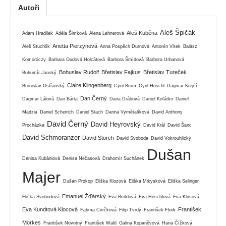
Autoři
Aleš Špičák
Aleš Kuběna
Adam Hradilek
Adéla Šimková
Alena Lehnerová
Anetta Pierzynová
Aleš Stuchlík
Anna Pospěch Durnová
Antonín Vítek
Balász
Komoróczy
Barbara Oudová Holcátová
Barbora Šmídová
Barbora Urbanová
Bohuslav Rudolf
Břetislav Fajkus
Břetislav Tureček
Bohumír Janský
Claire Klingenberg
Bronislav Ostřanský
Cyril Brom
Cyril Hoschl
Dagmar Krejčí
Dan Černý
Dagmar Lálová
Dan Bárta
Dana Drábová
Daniel Koťátko
Daniel
Madzia
Daniel Scheirich
Daniel Stach
Darina Vymětalíková
David Anthony
David Černý
David Heyrovský
Procházka
David Král
David Šanc
David Schmoranzer
David Storch
David Svoboda
David Vokrouhlický
Dušan
Denisa Kubániová
Denisa Nečasová
Drahomír Suchánek
Majer
Dušan Prokop
Eliška Klozová
Eliška Mikysková
Eliška Selinger
Emanuel Žďárský
Eliška Svobodová
Eva Broklová
Eva Höschlová
Eva Klusová
Eva Kundtová Klocová
František
Fatima Cvrčková
Filip Tvrdý
František Flodr
Morkes
František Novotný
František Wald
Galina Kopaněvová
Hana Čížková