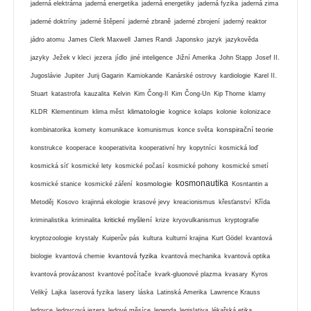
jaderná elektrárna
jaderná energetika
jaderná energetiky
jaderná fyzika
jaderná zima
jaderné doktríny
jaderné štěpení
jaderné zbraně
jaderné zbrojení
jaderný reaktor
jádro atomu
James Clerk Maxwell
James Randi
Japonsko
jazyk
jazykověda
jazyky
Ježek v kleci
jezera
jídlo
jiné inteligence
Jižní Amerika
John Stapp
Josef II.
Jugoslávie
Jupiter
Jurij Gagarin
Kamiokande
Kanárské ostrovy
kardiologie
Karel II.
Stuart
katastrofa
kauzalita
Kelvin
Kim Čong-Il
Kim Čong-Un
Kip Thorne
klamy
klimatologie
KLDR
Klementinum
klima měst
kognice
kolaps
kolonie
kolonizace
konspirační teorie
kombinatorika
komety
komunikace
komunismus
konce světa
konstrukce
kooperace
kooperativita
kooperativní hry
kopytníci
kosmická loď
kosmická síť
kosmické lety
kosmické počasí
kosmické pohony
kosmické smetí
kosmonautika
kosmologie
kosmické stanice
kosmické záření
Kosntantin a
Metoděj
Kosovo
krajinná ekologie
krasové jevy
kreacionismus
křesťanství
Křída
kritické myšlení
kriminalistika
kriminalita
krize
kryovulkanismus
kryptografie
kryptozoologie
krystaly
Kuiperův pás
kultura
kulturní krajina
Kurt Gödel
kvantová
kvantová fyzika
biologie
kvantová chemie
kvantová mechanika
kvantová optika
kvantová provázanost
kvantové počítače
kvark-gluonové plazma
kvasary
Kyros
Veliký
Lajka
laserová fyzika
lasery
láska
Latinská Amerika
Lawrence Krauss
ledovce
ledovcová jezera
ledové měsíce
legenda
legislativa
lékařská etika