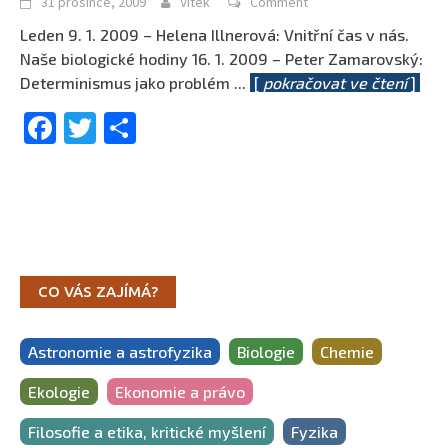
31 prosince, 2009
Vítek
Comment
Leden 9. 1. 2009 – Helena Illnerová: Vnitřní čas v nás.
Naše biologické hodiny 16. 1. 2009 – Peter Zamarovský:
Determinismus jako problém
...
[
pokračovat ve čtení
]
Facebook
Twitter
Share
CO VÁS ZAJÍMÁ?
Astronomie a astrofyzika
Biologie
Chemie
Ekologie
Ekonomie a právo
Filosofie a etika, kritické myšlení
Fyzika