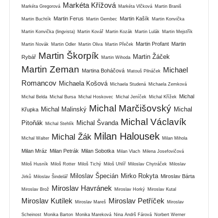
Markéta Křížová
Markéta Gregorová
Markéta Vlčková
Martin Braniš
Martin Ferus
Martin Kašík
Martin Buchtík
Martin Gembec
Martin Konvička
Martin Konvička (lingvista)
Martin Kovář
Martin Kozák
Martin Lulák
Martin Mejstřík
Martin Profant
Martin
Martin Novák
Martin Odler
Martin Oliva
Martin Přeček
Martin Škorpík
Martin Žáček
Rybář
Martin Wihoda
Martin Zeman
Michael
Martina Boháčová
Matouš Pilnáček
Romancov
Michaela Košová
Michaela Studená
Michaela Zemková
Michal
Michal Belda
Michal Bursa
Michal Hoskovec
Michal Jeníček
Michal Křížek
Michal Marčišovský
Michal Malinský
Michal
Křupka
Michal Václavík
Pitoňák
Michal Švanda
Michal Stehlík
Milan Halousek
Michal Žák
Michal Walter
Milan Mihola
Milan Mráz
Milan Petrák
Milan Sobotka
Milan Vlach
Milena Josefovičová
Miloš Husník
Miloš Rotter
Miloš Tichý
Miloš Uhlíř
Miloslav Chytráček
Miloslav
Miloslav Špecián
Mirko Rokyta
Miroslav Bárta
Jirků
Miloslav Šindelář
Miroslav Havránek
Miroslav Brož
Miroslav Horký
Miroslav Kutal
Miroslav Kutílek
Miroslav Petříček
Miroslav Mareš
Miroslav
Scheinost
Monika Barton
Monika Mareková
Nina Andrš Fárová
Norbert Werner