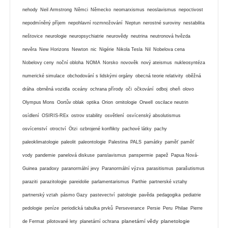
nehody
Neil Armstrong
Němci
Německo
neomarxismus
neoslavismus
nepoctivost
nepodmíněný příjem
nepohlavní rozmnožování
Neptun
nerostné suroviny
nestabilita
neštovice
neurologie
neuropsychiatrie
neurovědy
neutrina
neutronová hvězda
nevěra
New Horizons
Newton
nic
Nigérie
Nikola Tesla
Nil
Nobelova cena
Nobelovy ceny
noční obloha
NOMA
Norsko
novověk
nový ateismus
nukleosyntéza
numerické simulace
obchodování s lidskými orgány
obecná teorie relativity
oběžná
dráha
obrněná vozidla
oceány
ochrana přírody
oči
očkování
odboj
oheň
olovo
Olympus Mons
Oortův oblak
optika
Orion
ornitologie
Orwell
oscilace neutrin
osídlení
OSIRIS-REx
ostrov stability
osvětlení
osvícenský absolutismus
osvícenství
otroctví
Ötzi
ozbrojené konflikty
pachové látky
pachy
paleoklimatologie
paleolit
paleontologie
Palestina
PALS
památky
paměť
paměť
vody
pandemie
panelová diskuse
panslavismus
panspermie
papež
Papua Nová-
Guinea
paradoxy
paranormální jevy
Paranormální výzva
parasitismus
parašutismus
paraziti
parazitologie
pareidolie
parlamentarismus
Parthie
partnerské vztahy
partnerský vztah
pásmo Gazy
pastevectví
patologie
pavěda
pedagogika
pediatrie
pedologie
peníze
periodická tabulka prvků
Perseverance
Persie
Peru
Philae
Pierre
planetární vědy
planetologie
de Fermat
pilotované lety
planetární ochrana