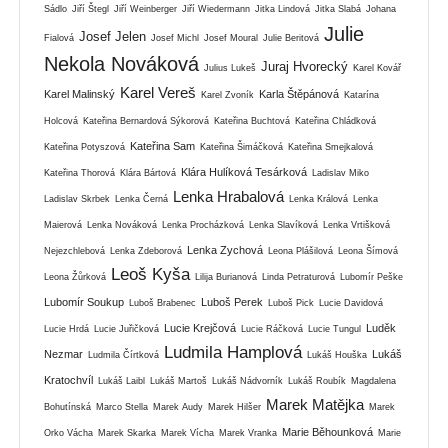
Sádlo
Jiří Štegl
Jiří Weinberger
Jiří Wiedermann
Jitka Lindová
Jitka Slabá
Johana
Julie
Josef Jelen
Fialová
Josef Michl
Josef Moural
Julie Beritová
Nekola Nováková
Juraj Hvorecký
Julius Lukeš
Karel Kovář
Karel Vereš
Karel Malinský
Karla Štěpánová
Karel Zvoník
Katarína
Holcová
Kateřina Bernardová Sýkorová
Kateřina Buchtová
Kateřina Chládková
Kateřina Sam
Kateřina Potyszová
Kateřina Šimáčková
Kateřina Smejkalová
Klára Hulíková Tesárková
Kateřina Thorová
Klára Bártová
Ladislav Miko
Lenka Hrabalová
Ladislav Skrbek
Lenka Černá
Lenka Králová
Lenka
Maierová
Lenka Nováková
Lenka Procházková
Lenka Slavíková
Lenka Vrtišková
Lenka Zychová
Nejezchlebová
Lenka Zdeborová
Leona Plášilová
Leona Šímová
Leoš Kyša
Leona Žůrková
Lilija Burianová
Linda Petraturová
Lubomír Peške
Lubomír Soukup
Luboš Perek
Luboš Brabenec
Luboš Pick
Lucie Davidová
Lucie Krejčová
Luděk
Lucie Hrdá
Lucie Juřičková
Lucie Ráčková
Lucie Tungul
Ludmila Hamplová
Nezmar
Lukáš
Ludmila Čírtková
Lukáš Houška
Kratochvíl
Lukáš Laibl
Lukáš Martoš
Lukáš Nádvorník
Lukáš Roubík
Magdalena
Marek Matějka
Bohutínská
Marco Stella
Marek Audy
Marek Hilšer
Marek
Marie Běhounková
Orko Vácha
Marek Skarka
Marek Vícha
Marek Vranka
Marie