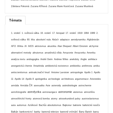
Zdislava Pokorná
Zuzana Kříhová
Zuzana Marie Kostićová
Zuzana Musilová
Témata
1. století
1. světová válka
16. století
17. listopad
17. století
1918
1984
1989
2.
světová válka
60. léta
absolutní nula
Abúsír
adaptace
aerodynamika
Afghánistán
AFO
Afrika
AI
AIDS
aktivismus
akustika
Alan Shepard
Albert Einstein
alchymie
alternativní metody
altruismus
amatérská věda
Amazonie
Amazonka
Amerika
analýza textu
andragogika
André Geim
Andrew Wiles
anekdoty
Anglie
anihilace
anorganická chemie
Antarktida
antibiotická rezistence
antibiotika
antihmota
antika
antiscientismus
antivakcinační hnutí
Antoine Lavoisier
antropologie
Apollo 1
Apollo
11
Apollo 14
Apollo 8
apologetika
archeologie
architektura
argumentace
Aristoteles
astrobiologie
armáda
Armáda ČR
asexualita
Asie
asteroidy
astrochemie
astrofyzika
astronomie
astrofotografie
astronavigace
ateismus
atmosféra
atmosférické fronty
atomová bomba
atomy
attosekundové pulsy
austroslavismus
auta
autismus
Aztékové
Bachův absolutismus
Bajkonur
bakterie
balistické nosiče
Balkán
bankovnictví
banky
barevná televize
barevné vnímání
Barry Barish
barvy