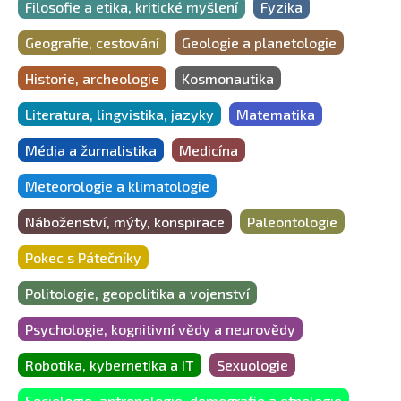
Filosofie a etika, kritické myšlení
Fyzika
Geografie, cestování
Geologie a planetologie
Historie, archeologie
Kosmonautika
Literatura, lingvistika, jazyky
Matematika
Média a žurnalistika
Medicína
Meteorologie a klimatologie
Náboženství, mýty, konspirace
Paleontologie
Pokec s Pátečníky
Politologie, geopolitika a vojenství
Psychologie, kognitivní vědy a neurovědy
Robotika, kybernetika a IT
Sexuologie
Sociologie, antropologie, demografie a etnologie