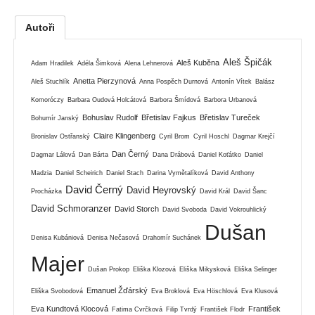
Autoři
Aleš Špičák
Aleš Kuběna
Adam Hradilek
Adéla Šimková
Alena Lehnerová
Anetta Pierzynová
Aleš Stuchlík
Anna Pospěch Durnová
Antonín Vítek
Balász
Komoróczy
Barbara Oudová Holcátová
Barbora Šmídová
Barbora Urbanová
Bohuslav Rudolf
Břetislav Fajkus
Břetislav Tureček
Bohumír Janský
Claire Klingenberg
Bronislav Ostřanský
Cyril Brom
Cyril Hoschl
Dagmar Krejčí
Dan Černý
Dagmar Lálová
Dan Bárta
Dana Drábová
Daniel Koťátko
Daniel
Madzia
Daniel Scheirich
Daniel Stach
Darina Vymětalíková
David Anthony
David Černý
David Heyrovský
Procházka
David Král
David Šanc
David Schmoranzer
David Storch
David Svoboda
David Vokrouhlický
Dušan
Denisa Kubániová
Denisa Nečasová
Drahomír Suchánek
Majer
Dušan Prokop
Eliška Klozová
Eliška Mikysková
Eliška Selinger
Emanuel Žďárský
Eliška Svobodová
Eva Broklová
Eva Höschlová
Eva Klusová
Eva Kundtová Klocová
František
Fatima Cvrčková
Filip Tvrdý
František Flodr