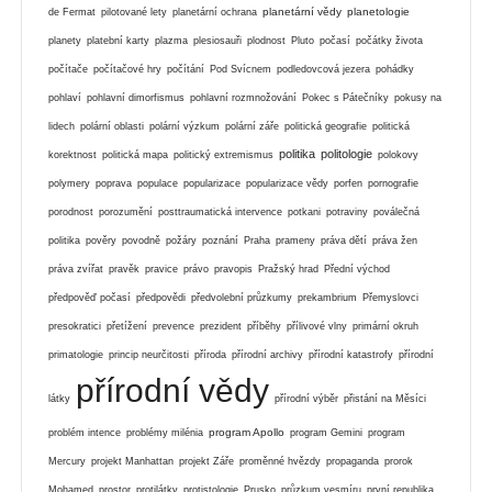
planetární vědy
planetologie
de Fermat
pilotované lety
planetární ochrana
planety
platební karty
plazma
plesiosauři
plodnost
Pluto
počasí
počátky života
počítače
počítačové hry
počítání
Pod Svícnem
podledovcová jezera
pohádky
pohlaví
pohlavní dimorfismus
pohlavní rozmnožování
Pokec s Pátečníky
pokusy na
lidech
polární oblasti
polární výzkum
polární záře
politická geografie
politická
politika
politologie
korektnost
politická mapa
politický extremismus
polokovy
polymery
poprava
populace
popularizace
popularizace vědy
porfen
pornografie
porodnost
porozumění
posttraumatická intervence
potkani
potraviny
poválečná
politika
pověry
povodně
požáry
poznání
Praha
prameny
práva dětí
práva žen
práva zvířat
pravěk
pravice
právo
pravopis
Pražský hrad
Přední východ
předpověď počasí
předpovědi
předvolební průzkumy
prekambrium
Přemyslovci
presokratici
přetížení
prevence
prezident
příběhy
přílivové vlny
primární okruh
primatologie
princip neurčitosti
příroda
přírodní archivy
přírodní katastrofy
přírodní
přírodní vědy
látky
přírodní výběr
přistání na Měsíci
program Apollo
problém intence
problémy milénia
program Gemini
program
Mercury
projekt Manhattan
projekt Záře
proměnné hvězdy
propaganda
prorok
Mohamed
prostor
protilátky
protistologie
Prusko
průzkum vesmíru
první republika