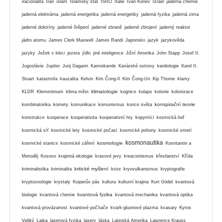
iracionalita
Írán
islám
Islámský stát
ISRO
Itálie
Ivan Koněv
Izrael
jaderná chemie
jaderná elektrárna
jaderná energetika
jaderná energetiky
jaderná fyzika
jaderná zima
jaderné doktríny
jaderné štěpení
jaderné zbraně
jaderné zbrojení
jaderný reaktor
jádro atomu
James Clerk Maxwell
James Randi
Japonsko
jazyk
jazykověda
jazyky
Ježek v kleci
jezera
jídlo
jiné inteligence
Jižní Amerika
John Stapp
Josef II.
Jugoslávie
Jupiter
Jurij Gagarin
Kamiokande
Kanárské ostrovy
kardiologie
Karel II.
Stuart
katastrofa
kauzalita
Kelvin
Kim Čong-Il
Kim Čong-Un
Kip Thorne
klamy
klimatologie
KLDR
Klementinum
klima měst
kognice
kolaps
kolonie
kolonizace
konspirační teorie
kombinatorika
komety
komunikace
komunismus
konce světa
konstrukce
kooperace
kooperativita
kooperativní hry
kopytníci
kosmická loď
kosmická síť
kosmické lety
kosmické počasí
kosmické pohony
kosmické smetí
kosmonautika
kosmologie
kosmické stanice
kosmické záření
Kosntantin a
Metoděj
Kosovo
krajinná ekologie
krasové jevy
kreacionismus
křesťanství
Křída
kritické myšlení
kriminalistika
kriminalita
krize
kryovulkanismus
kryptografie
kryptozoologie
krystaly
Kuiperův pás
kultura
kulturní krajina
Kurt Gödel
kvantová
kvantová fyzika
biologie
kvantová chemie
kvantová mechanika
kvantová optika
kvantová provázanost
kvantové počítače
kvark-gluonové plazma
kvasary
Kyros
Veliký
Lajka
laserová fyzika
lasery
láska
Latinská Amerika
Lawrence Krauss