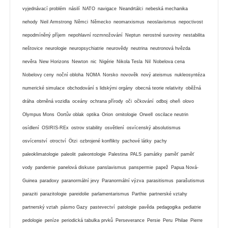
vyjednávací problém
násilí
NATO
navigace
Neandrtálci
nebeská mechanika
nehody
Neil Armstrong
Němci
Německo
neomarxismus
neoslavismus
nepoctivost
nepodmíněný příjem
nepohlavní rozmnožování
Neptun
nerostné suroviny
nestabilita
neštovice
neurologie
neuropsychiatrie
neurovědy
neutrina
neutronová hvězda
nevěra
New Horizons
Newton
nic
Nigérie
Nikola Tesla
Nil
Nobelova cena
Nobelovy ceny
noční obloha
NOMA
Norsko
novověk
nový ateismus
nukleosyntéza
numerické simulace
obchodování s lidskými orgány
obecná teorie relativity
oběžná
dráha
obrněná vozidla
oceány
ochrana přírody
oči
očkování
odboj
oheň
olovo
Olympus Mons
Oortův oblak
optika
Orion
ornitologie
Orwell
oscilace neutrin
osídlení
OSIRIS-REx
ostrov stability
osvětlení
osvícenský absolutismus
osvícenství
otroctví
Ötzi
ozbrojené konflikty
pachové látky
pachy
paleoklimatologie
paleolit
paleontologie
Palestina
PALS
památky
paměť
paměť
vody
pandemie
panelová diskuse
panslavismus
panspermie
papež
Papua Nová-
Guinea
paradoxy
paranormální jevy
Paranormální výzva
parasitismus
parašutismus
paraziti
parazitologie
pareidolie
parlamentarismus
Parthie
partnerské vztahy
partnerský vztah
pásmo Gazy
pastevectví
patologie
pavěda
pedagogika
pediatrie
pedologie
peníze
periodická tabulka prvků
Perseverance
Persie
Peru
Philae
Pierre