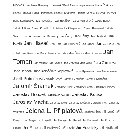
Morkes
František Novotný
František Wald
Galina Kopaněvová
Hana Čížková
Hana Dufková
Hana Habartová
Hana Navrátilová
Hanina Veselá
Helena Illnerová
Irena Kalhousová
Ivan Čepička
Ivan Horáček
Ivana Kolmašová
Jakub Benech
Jakub Jelínek
Jakub Kroulík
Jakub Kroulík-Klingenberg
Jakub Rozehnal
Jakub
Jan Fábry
Jan
Szánzo
Jan A. Kozák
Jan Bičovský
Jan Černý
Jan Havlíček
Jan Hlaváč
Jan Janko
Havlík
Jan Hora
Jan Hrubecký
Jan Janek
Jan
Jan
Jehlík
Jan Kolář
Jan Konvalinka
Jan Rybář
Jan Špaček
Jan Stěnička
Toman
Jana Cíglerová
Jan Veselý
Jan Vojtko
Jan Votýpka
Jan Wintr
Jana Jebavá
Jana Kalbáčová Vejpravová
Jana Mynářová
Jana Nenadalová
Jarmila Bednaříková
Jaromír Beneš
Jaromír Jedlička
Jaromír Kopeček
Jaromír Šrámek
Jaroslav Bílek
Jaroslav Fanta
Jaroslav Flejberk
Jaroslav Houdek
Jaroslav Kousal
Jaroslav Kadlec
Jaroslav Mácha
Jaroslav Nejdl
Jaroslav Nešetřil
Jaroslav Petr
Jaroslav
Jelena L. Příplatová
Vostatek
Jindřich Šídlo
Jiří Černý
Jiří
Dolejší
Jiří Grygar
Jiří Hejkrlík
Jiří Hořejší
Jiří Kacetl
Jiří Kocourek
Jiří Kříž
Jiří
Jiří Mihola
Jiří Podolský
Langer
Jiří Mikšovský
Jiří Novák
Jiří Přibáň
Jiří