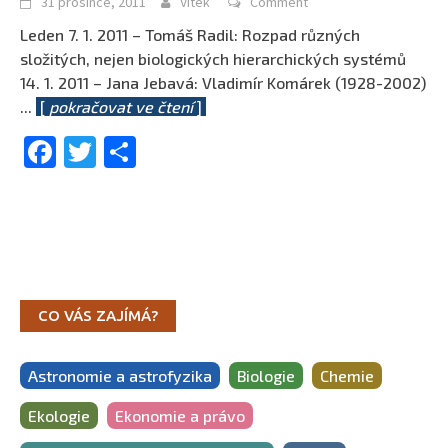
31 prosince, 2011
Vítek
Comment
Leden 7. 1. 2011 – Tomáš Radil: Rozpad různých
složitých, nejen biologických hierarchických systémů
14. 1. 2011 – Jana Jebavá: Vladimír Komárek (1928-2002)
...
[
pokračovat ve čtení
]
Facebook
Twitter
Share
CO VÁS ZAJÍMÁ?
Astronomie a astrofyzika
Biologie
Chemie
Ekologie
Ekonomie a právo