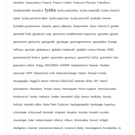
fotosféra
fotosyntéza
Francie
Francis Collins
Francisco Pizzaro
Fukušima
fyzika
fundamentální interakce
fyzika atmosféry
fyzika materiálů
fyzika nízkých
teplot
fyzika pevných látek
fyzika plazmatu
fyzika povrchů
fyzikální chemie
fyzikální pozitivismus
Galaxie
gama záblesky
Ganymedes
Gaza
Gemini 8
gender
generální štáb
genetické vady
geneticky modifikované organismy
genetika
genom
geografie
geologie
geochemie
geofyzika
geomagnetismus
geopolitika
George
Jeffreys
germáni
globalizace
globální oteplování
globální zmeny klimatu
GMO
goniometrické funkce
grafen
gravettien
gravitace
gravitační čočky
gravitační vlny
gravitační záření
Gulag
GW150914
HAARP
Habsburkové
Hamás
Hanibal
harmonie
HDP
helenistický svět
helioseismologie
helium
Hernán Cortés
historie vědy
heutagogika
Higgsův boson
Historie Pátečníků
HIV
hlavní
posloupnost
hlavolamy
hmota
hoaxy
homeopatie
Homo sapiens
homosexualita
horolezectví
houby
hrdinství
hudba
humanitní vědy
humor
hurikány
Huxley
hvězdy
hybridní válka
Hyde Park Civilizace
hydrogeografie
hydrologie
hypnóza
ichtyologie
ichtyosauři
ilumináti
imigranti
impakty
imunita
imunitní systém
imunologie
Indie
Indoevropané
infekce
inflace
informatika
Inkové
InSight
inteligence
internet
internetové diskuze
invazivní druhy
investigativní žurnalistika
Io