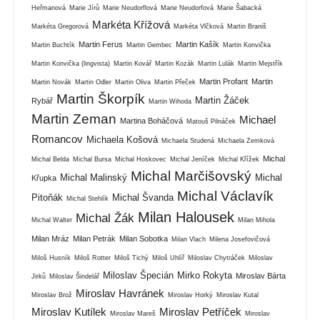
Heřmanová
Marie Jírů
Marie Neudorflová
Marie Neudorfová
Marie Šabacká
Markéta Křížová
Markéta Gregorová
Markéta Vlčková
Martin Braniš
Martin Ferus
Martin Kašík
Martin Buchtík
Martin Gembec
Martin Konvička
Martin Konvička (lingvista)
Martin Kovář
Martin Kozák
Martin Lulák
Martin Mejstřík
Martin Profant
Martin
Martin Novák
Martin Odler
Martin Oliva
Martin Přeček
Martin Škorpík
Martin Žáček
Rybář
Martin Wihoda
Martin Zeman
Michael
Martina Boháčová
Matouš Pilnáček
Romancov
Michaela Košová
Michaela Studená
Michaela Zemková
Michal
Michal Belda
Michal Bursa
Michal Hoskovec
Michal Jeníček
Michal Křížek
Michal Marčišovský
Michal Malinský
Michal
Křupka
Michal Václavík
Pitoňák
Michal Švanda
Michal Stehlík
Milan Halousek
Michal Žák
Michal Walter
Milan Mihola
Milan Mráz
Milan Petrák
Milan Sobotka
Milan Vlach
Milena Josefovičová
Miloš Husník
Miloš Rotter
Miloš Tichý
Miloš Uhlíř
Miloslav Chytráček
Miloslav
Miloslav Špecián
Mirko Rokyta
Miroslav Bárta
Jirků
Miloslav Šindelář
Miroslav Havránek
Miroslav Brož
Miroslav Horký
Miroslav Kutal
Miroslav Kutílek
Miroslav Petříček
Miroslav Mareš
Miroslav