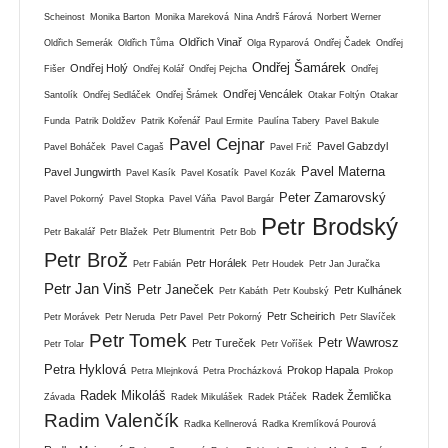
Scheinost
Monika Barton
Monika Mareková
Nina Andrš Fárová
Norbert Werner
Oldřich Vinař
Oldřich Semerák
Oldřich Tůma
Olga Ryparová
Ondřej Čadek
Ondřej
Ondřej Šamárek
Ondřej Holý
Fišer
Ondřej Kolář
Ondřej Pejcha
Ondřej
Ondřej Vencálek
Santolík
Ondřej Sedláček
Ondřej Šrámek
Otakar Foltýn
Otakar
Funda
Patrik Doldžev
Patrik Kořenář
Paul Ermite
Paulína Tabery
Pavel Bakule
Pavel Cejnar
Pavel Gabzdyl
Pavel Boháček
Pavel Cagaš
Pavel Frič
Pavel Materna
Pavel Jungwirth
Pavel Kasík
Pavel Kosatík
Pavel Kozák
Peter Zamarovský
Pavel Pokorný
Pavel Stopka
Pavel Váňa
Pavol Bargár
Petr Brodský
Petr Bakalář
Petr Blažek
Petr Blumentrit
Petr Bob
Petr Brož
Petr Horálek
Petr Fabián
Petr Houdek
Petr Jan Juračka
Petr Jan Vinš
Petr Janeček
Petr Kulhánek
Petr Kabáth
Petr Koubský
Petr Scheirich
Petr Morávek
Petr Neruda
Petr Pavel
Petr Pokorný
Petr Slavíček
Petr Tomek
Petr Wawrosz
Petr Tureček
Petr Tolar
Petr Voříšek
Petra Hyklová
Prokop Hapala
Petra Mlejnková
Petra Procházková
Prokop
Radek Mikoláš
Radek Žemlička
Závada
Radek Mikulášek
Radek Ptáček
Radim Valenčík
Radka Kellnerová
Radka Kremlíková Pourová