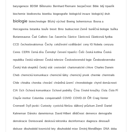
baryogeneze
BDSM
Bělorusko
Bernhard Riemann
bezpečnost
Bible
bilý trpaslík
biochemie
biodiverzita
bioetika
biogeografie
biologické invaze
biologický druh
biologie
biotechnologie
Blízký východ
Boeing
bohemismus
Bosna a
Hercegovina
botanika
bouře
brexit
Brno
budoucnost Země
buněčná biologie
buňka
částicová fyzika
Burianosaurus
Čad
Callisto
čas
časomíra
částice
částicová
CCD
čechoslovakismus
Čechy
celoživotní vzdělávání
ceny IG Nobela
cenzura
Ceres
CERN
černá díra
Černobyl
červení trpaslíci
Češi
česká kotlina
Česká
Československo
republika
česká státnost
Česká televize
Československé legie
Český klub skeptiků
český stát
cestování
charismatické církve
Charles Darwin
chemie
Cheb
chemická komunikace
chemické látky
chemický prvek
chemtrails
Chile
chiralita
choroba
chování
chráněná území
chronobiologie
chytré domácnosti
CIA
čich
čichová komunikace
čichové podněty
Čína
čínské kroužky
čísla
číslo Pí
ČR
Clayův institut
Columbia
conquistadoři
COVID
COVID-19
Craig Venter
Cromwell
čtyři jezdci
Curiosity
cystická fibróza
dálkový průzkum Země
Daniel
Kahneman
Dánsko
darwinismus
David Hilbert
dědičnost
demence
demografie
demokracie
Denisované
desková tektonika
dezinformace
diagnoza
dinosauři
diskuse
dlouhodobé kosmické lety
dlouhodobé mise
Dmitrij Mendělejev
DNA
doba