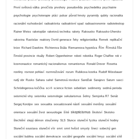
První světová válka
prvočísla
prvohory
pseudověda
psychedelika
psychiatrie
psychologie
psychoterapie
ptáci
pulsar
původ hmoty
pyramidy
qubity
racionalita
racionální rozhodování
radioaktivita
radioaktivní spad
radioastronomie
radioteleskop
Rainer Weiss
raketoplán
raketová technika
rakety
Rakousko
Rakousko-Uhersko
religionistika
rakovina
Rastislav
reaktory čtvrté generace
řeky
Remek
replikační
krize
Richard Dawkins
Richterova škála
Riemannova hypotéza
Řím
Římská říše
římské provincie
rituály
Robert Oppenheimer
roboti
robotika
Roger Chaffee
rok v
kosmonautice
romantický nacionalismus
romantismus
Ronald Drever
Rosetta
rostliny
rovnost pohlaví
rozmnožování
rozum
Rubikova kostka
Rudolf Mössbauer
rudý obr
Rusko
Sahara
sahel
Sametová revoluce
Sandžak
Sarajevo
Saturn
savci
Schrödingerova kočička
sci-fi
science fiction
sebeklam
sedimenty
sedmá perioda
seismické vlny
seismika
seismologie
sekularismus
šelmy
Semjorka R7
Senát
Sergej Koroljov
sex
sexualita
sexualizované násilí
sexuální menšiny
sexuální
skepticismus
sexuologie
orientace
sexuální život
šíité
školství
Skotsko
šlechtění
slepý démon
sloučeniny
SLS
Slunce
sluneční fyzika
sluneční hodiny
Sluneční soustava
sluneční vítr
smrt
smrt hvězd
smysly
šneci
sobecký gen
sociální bublina
sociální demokracie
sociální geografie
sociální hmyz
sociální sítě