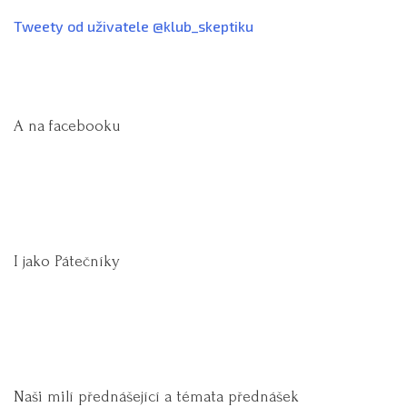
Tweety od uživatele @klub_skeptiku
A na facebooku
I jako Pátečníky
Naši milí přednášející a témata přednášek