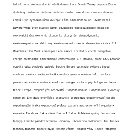
ledová
doba poledová
domácí násilí
domestikace
Donald Trump
doprava
Dragon
druhohory
dualismus
duchové
duchovní služba
duše
duševní nemoci
duševní
zdraví
Dyje
dynamika růstu
dystopie
Éčka
ediakarská fauna
Edvard Beneš
ekologie
Edward White
efekt placebo
Egypt
egyptologie
eidetická biologie
ekonomický růst
ekonomie
ekonomika
ekosystém
elektrodynamika
elektromagnetismus
elektronky
elektronová mikroskopie
elementární částice
ELI
Beamlines
Elon Musk
emancipace žen
emoce
Enceladus
eneolit
energetika
energie
entomologie
epidemiologie
epistemologie
EPR paradox
eroze
ESA
Esfahán
estetika
etika
etnologie
etologie
Eurasie
Europa
eutanazie
evidence based
evoluce
medicine
evoluce člověka
evoluce genomu
evoluce hvězd
evoluce
evoluční biologie
evoluční
parasitismu
evoluce virulence
evoluční psychologie
teorie
Evropa
Evropská jižní observatoř
Evropská komise
Evropská unie
Evropský
parlament
Exo Mars
exoměsíce
exoplanety
exorcismus
experimentální filosofie
experimentální fyzika
exponované profese
extremismus
extremofilní organismy
ezoterika
Facebook
Fakta vítězí
Falcon 1
Falcon 9
falešné zprávy
feminismus
fenotyp
Fermiho paradox
fermiony
feromony
Fibonacciho posloupnost
film
filmová
filosofie
technika
filosofie mysli
filosofie vědomí
filosofie vědy
Finsko
fotografie