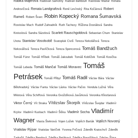
Radka Majerová
Radovan Samotný
Radvan Bahbouh
Rastislav Maďar
Renáta
Renata Landgrafová
Robert
Androvičová
René Levínský
Rita Kočárová
Robin Kopecký
Romana Šumavská
Rameš
Robert Švarc
Rostislav Mach
Rudolf Zahradník
Ruth Tachezy
Růžena Dostálová
Sandra
Scarlett Rauschgoldová
Kreisslová
Sandra Sázelová
Sebastian Chum
Stanislav
Stanislav Vosolsobě
Lhota
Svatopluk Civiš
Tereza Nekolářová
Tereza
Tomáš Bandžuch
Nekovářová
Tereza Pavlíčková
Tereza Spencerová
Tomáš Fürst
Tomáš Hříbek
Tomáš Jakoubek
Tomáš Koblížek
Tomáš Kosička
Tomáš
Tomáš Mančal
Tomáš Moravec
Tomáš Lebeda
Petrásek
Tomáš Radil
Tomáš Přibyl
Václav Bára
Václav
Bělohradský
Václav Fanta
Václav Láska
Václav Pačes
Vendula Lužná
Věra
Milotová
Věra Schiffová
Veronika Gvoždíková Javůrková
Veronika Křesťanová
Vítězslav Škorpík
Viktor Černý
Vít Straka
Vítězslav Švejdar
Vladimír
Vladimír
Vladimír Socha
Krylov
Vladimír Kusbach
Vladimír Šiška
Wagner
Vojtěch Novotný
Vlasta Štekrová
Vojen Ložek
Vojtěch Barták
Vratislav Rýpar
Vratislav Vaníček
Yvonna Fričová
Zdeněk Kratochvíl
Zdeněk
Zadražil
Zdeňka Bendová
Zdeňka Petáková
Zdeňka Pospíšilová
Zdislav Šíma