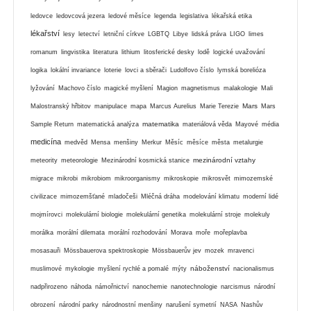
ledovce
ledovcová jezera
ledové měsíce
legenda
legislativa
lékařská etika
lékařství
lesy
letectví
letniční církve
LGBTQ
Libye
lidská práva
LIGO
limes
romanum
lingvistika
literatura
lithium
litosferické desky
lodě
logické uvažování
logika
lokální invariance
loterie
lovci a sběrači
Ludolfovo číslo
lymská borelióza
lyžování
Machovo číslo
magické myšlení
Magion
magnetismus
malakologie
Mali
Mars
Malostranský hřbitov
manipulace
mapa
Marcus Aurelius
Marie Terezie
Mars
matematika
Sample Return
matematická analýza
materiálová věda
Mayové
média
medicína
medvěd
Mensa
menšiny
Merkur
Měsíc
měsíce
města
metalurgie
mezinárodní vztahy
meteority
meteorologie
Mezinárodní kosmická stanice
migrace
mikrobi
mikrobiom
mikroorganismy
mikroskopie
mikrosvět
mimozemské
civilizace
mimozemšťané
mladočeši
Mléčná dráha
modelování klimatu
moderní lidé
mojmírovci
molekulární biologie
molekulární genetika
molekulární stroje
molekuly
morálka
morální dilemata
morální rozhodování
Morava
moře
mořeplavba
mosasauři
Mössbauerova spektroskopie
Mössbauerův jev
mozek
mravenci
náboženství
muslimové
mykologie
myšlení rychlé a pomalé
mýty
nacionalismus
nadpřirozeno
náhoda
námořnictví
nanochemie
nanotechnologie
narcismus
národní
obrození
národní parky
národnostní menšiny
narušení symetrií
NASA
Nashův