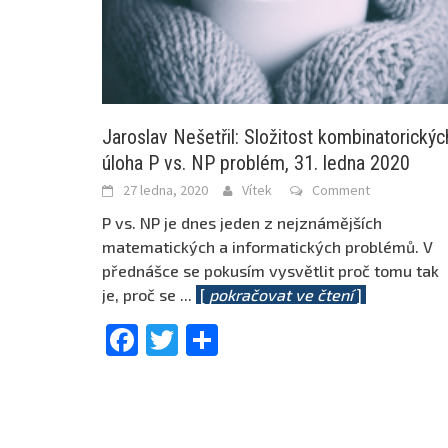
Jaroslav Nešetřil: Složitost kombinatorickýc
úloha P vs. NP problém, 31. ledna 2020
27 ledna, 2020
Vítek
Comment
P vs. NP je dnes jeden z nejznámějších
matematických a informatických problémů. V
přednášce se pokusím vysvětlit proč tomu tak
je, proč se
...
[
pokračovat ve čtení
]
Facebook
Twitter
Share