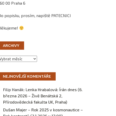
160 00 Praha 6
Do popisku, prosím, napiště PATECNICI
Děkujeme!
ARCHIVY
Archivy
NEJNOVĚJŠÍ KOMENTÁŘE
Filip Hanák
:
Lenka Hrabalová: Írán dnes (6.
března 2026 – Živě Benátská 2,
Přírodovědecká fakulta UK, Praha)
Dušan Majer – Rok 2025 v kosmonautice –
Rok kontrastů (2.1.2026 v 17:00) –