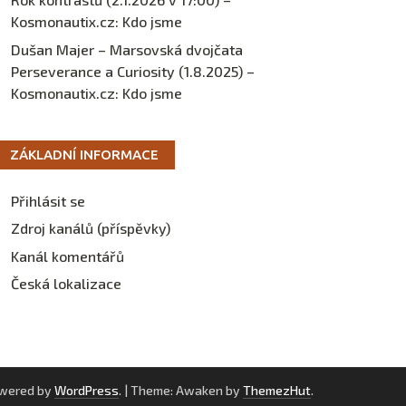
Kosmonautix.cz
:
Kdo jsme
Dušan Majer – Marsovská dvojčata
Perseverance a Curiosity (1.8.2025) –
Kosmonautix.cz
:
Kdo jsme
ZÁKLADNÍ INFORMACE
Přihlásit se
Zdroj kanálů (příspěvky)
Kanál komentářů
Česká lokalizace
owered by
WordPress
.
|
Theme: Awaken by
ThemezHut
.