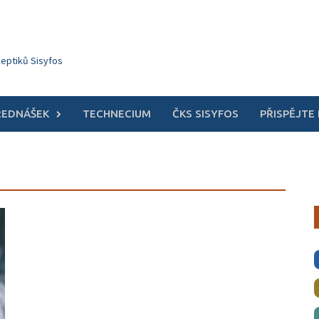
keptiků Sisyfos
ŘEDNÁŠEK
TECHNECIUM
ČKS SISYFOS
PŘISPĚJTE