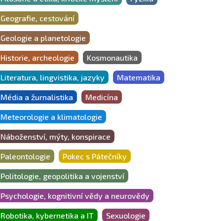
Geografie, cestování
Geologie a planetologie
Historie, archeologie
Kosmonautika
Literatura, lingvistika, jazyky
Matematika
Média a žurnalistika
Medicína
Meteorologie a klimatologie
Náboženství, mýty, konspirace
Paleontologie
Pokec s Pátečníky
Politologie, geopolitika a vojenství
Psychologie, kognitivní vědy a neurovědy
Robotika, kybernetika a IT
Sexuologie