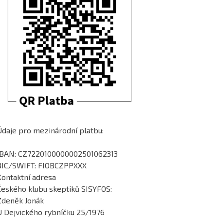
Údaje pro mezinárodní platbu:
IBAN: CZ7220100000002501062313
BIC/SWIFT: FIOBCZPPXXX
Kontaktní adresa
Českého klubu skeptiků SISYFOS:
Zdeněk Jonák
U Dejvického rybníčku 25/1976