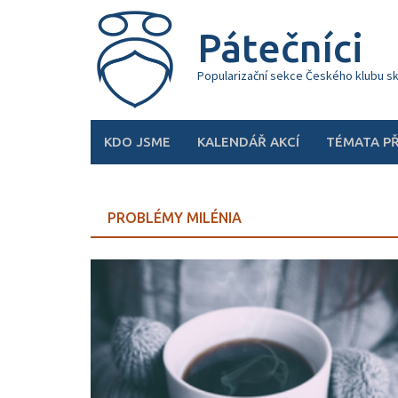
Skip
to
Pátečníci
content
Popularizační sekce Českého klubu s
KDO JSME
KALENDÁŘ AKCÍ
TÉMATA P
PROBLÉMY MILÉNIA