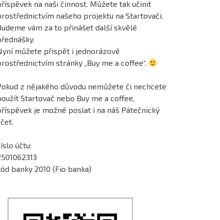
říspěvek na naši činnost. Můžete tak učinit
prostřednictvím našeho projektu na Startovači.
Budeme vám za to přinášet další skvělé
přednášky.
Nyní můžete přispět i jednorázově
prostřednictvím stránky „Buy me a coffee“.
Pokud z nějakého důvodu nemůžete či nechcete
použít Startovač nebo Buy me a coffee,
příspěvek je možné poslat i na náš Pátečnický
čet.
íslo účtu:
2501062313
kód banky 2010 (Fio banka)