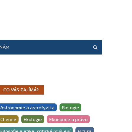
 NÁM
CO VÁS ZAJÍMÁ?
Astronomie a astrofyzika
Biologie
Chemie
Ekologie
Ekonomie a právo
Filosofie a etika, kritické myšlení
Fyzika