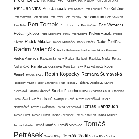
Petr Horálek
Petr Fabián
Petr Houdek
Petr Jan Juračka
Petr Jan Vinš
Petr Janeček
Petr Kulhánek
Petr Kabáth
Petr Koubský
Petr Scheirich
Petr Morávek
Petr Neruda
Petr Pavel
Petr Pokorný
Petr Slavíček
Petr Tomek
Petr Wawrosz
Petr Tureček
Petr Tolar
Petr Voříšek
Petra Hyklová
Prokop Hapala
Petra Mlejnková
Petra Procházková
Prokop
Radek Mikoláš
Radek Žemlička
Závada
Radek Mikulášek
Radek Ptáček
Radim Valenčík
Radka Kellnerová
Radka Kremlíková Pourová
Radka Majerová
Radovan Samotný
Radvan Bahbouh
Rastislav Maďar
Renáta
Renata Landgrafová
Robert
Androvičová
René Levínský
Rita Kočárová
Robin Kopecký
Romana Šumavská
Rameš
Robert Švarc
Rostislav Mach
Rudolf Zahradník
Ruth Tachezy
Růžena Dostálová
Sandra
Scarlett Rauschgoldová
Kreisslová
Sandra Sázelová
Sebastian Chum
Stanislav
Stanislav Vosolsobě
Lhota
Svatopluk Civiš
Tereza Nekolářová
Tereza
Tomáš Bandžuch
Nekovářová
Tereza Pavlíčková
Tereza Spencerová
Tomáš Fürst
Tomáš Hříbek
Tomáš Jakoubek
Tomáš Koblížek
Tomáš Kosička
Tomáš
Tomáš Mančal
Tomáš Moravec
Tomáš Lebeda
Petrásek
Tomáš Radil
Tomáš Přibyl
Václav Bára
Václav