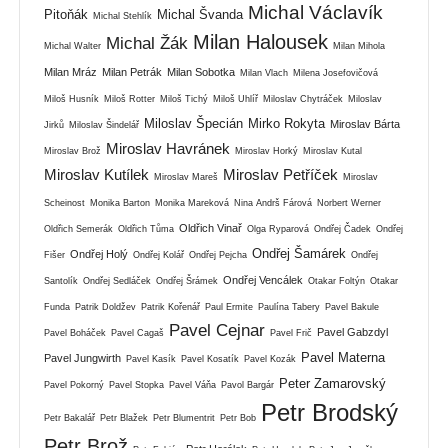
Michal Václavík
Pitoňák
Michal Švanda
Michal Stehlík
Milan Halousek
Michal Žák
Michal Walter
Milan Mihola
Milan Mráz
Milan Petrák
Milan Sobotka
Milan Vlach
Milena Josefovičová
Miloš Husník
Miloš Rotter
Miloš Tichý
Miloš Uhlíř
Miloslav Chytráček
Miloslav
Miloslav Špecián
Mirko Rokyta
Miroslav Bárta
Jirků
Miloslav Šindelář
Miroslav Havránek
Miroslav Brož
Miroslav Horký
Miroslav Kutal
Miroslav Kutílek
Miroslav Petříček
Miroslav Mareš
Miroslav
Scheinost
Monika Barton
Monika Mareková
Nina Andrš Fárová
Norbert Werner
Oldřich Vinař
Oldřich Semerák
Oldřich Tůma
Olga Ryparová
Ondřej Čadek
Ondřej
Ondřej Šamárek
Ondřej Holý
Fišer
Ondřej Kolář
Ondřej Pejcha
Ondřej
Ondřej Vencálek
Santolík
Ondřej Sedláček
Ondřej Šrámek
Otakar Foltýn
Otakar
Funda
Patrik Doldžev
Patrik Kořenář
Paul Ermite
Paulína Tabery
Pavel Bakule
Pavel Cejnar
Pavel Gabzdyl
Pavel Boháček
Pavel Cagaš
Pavel Frič
Pavel Materna
Pavel Jungwirth
Pavel Kasík
Pavel Kosatík
Pavel Kozák
Peter Zamarovský
Pavel Pokorný
Pavel Stopka
Pavel Váňa
Pavol Bargár
Petr Brodský
Petr Bakalář
Petr Blažek
Petr Blumentrit
Petr Bob
Petr Brož