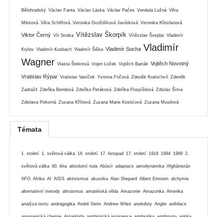
Bělohradský
Václav Fanta
Václav Láska
Václav Pačes
Vendula Lužná
Věra
Milotová
Věra Schiffová
Veronika Gvoždíková Javůrková
Veronika Křesťanová
Vítězslav Škorpík
Viktor Černý
Vít Straka
Vítězslav Švejdar
Vladimír
Vladimír
Vladimír Socha
Krylov
Vladimír Kusbach
Vladimír Šiška
Wagner
Vojtěch Novotný
Vlasta Štekrová
Vojen Ložek
Vojtěch Barták
Vratislav Rýpar
Vratislav Vaníček
Yvonna Fričová
Zdeněk Kratochvíl
Zdeněk
Zadražil
Zdeňka Bendová
Zdeňka Petáková
Zdeňka Pospíšilová
Zdislav Šíma
Zdislava Pokorná
Zuzana Kříhová
Zuzana Marie Kostićová
Zuzana Musilová
Témata
1. století
1. světová válka
16. století
17. listopad
17. století
1918
1984
1989
2.
světová válka
60. léta
absolutní nula
Abúsír
adaptace
aerodynamika
Afghánistán
AFO
Afrika
AI
AIDS
aktivismus
akustika
Alan Shepard
Albert Einstein
alchymie
alternativní metody
altruismus
amatérská věda
Amazonie
Amazonka
Amerika
analýza textu
andragogika
André Geim
Andrew Wiles
anekdoty
Anglie
anihilace
anorganická chemie
Antarktida
antibiotická rezistence
antibiotika
antihmota
antika