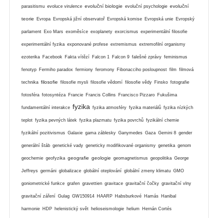
evoluční biologie
evoluční
parasitismu
evoluce virulence
evoluční psychologie
teorie
Evropa
Evropská jižní observatoř
Evropská komise
Evropská unie
Evropský
parlament
Exo Mars
exoměsíce
exoplanety
exorcismus
experimentální filosofie
experimentální fyzika
exponované profese
extremismus
extremofilní organismy
ezoterika
Facebook
Fakta vítězí
Falcon 1
Falcon 9
falešné zprávy
feminismus
fenotyp
Fermiho paradox
fermiony
feromony
Fibonacciho posloupnost
film
filmová
filosofie
technika
filosofie mysli
filosofie vědomí
filosofie vědy
Finsko
fotografie
fotosféra
fotosyntéza
Francie
Francis Collins
Francisco Pizzaro
Fukušima
fyzika
fundamentální interakce
fyzika atmosféry
fyzika materiálů
fyzika nízkých
teplot
fyzika pevných látek
fyzika plazmatu
fyzika povrchů
fyzikální chemie
fyzikální pozitivismus
Galaxie
gama záblesky
Ganymedes
Gaza
Gemini 8
gender
generální štáb
genetické vady
geneticky modifikované organismy
genetika
genom
geografie
geologie
geochemie
geofyzika
geomagnetismus
geopolitika
George
Jeffreys
germáni
globalizace
globální oteplování
globální zmeny klimatu
GMO
goniometrické funkce
grafen
gravettien
gravitace
gravitační čočky
gravitační vlny
gravitační záření
Gulag
GW150914
HAARP
Habsburkové
Hamás
Hanibal
harmonie
HDP
helenistický svět
helioseismologie
helium
Hernán Cortés