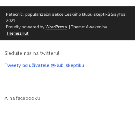
Pátečníci, popularizační sekce Českého klubu skeptiků Sisyfos.
2021
Proudly powered by
WordPress
.
|
Theme: Awaken by
ThemezHut
.
Sledujte nás na twitteru!
Tweety od uživatele @klub_skeptiku
A na facebooku