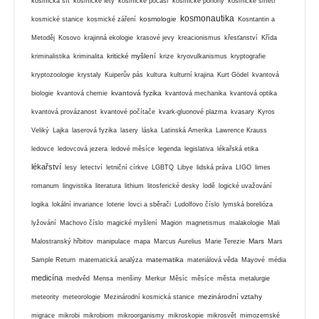
kosmická síť
kosmické lety
kosmické počasí
kosmické pohony
kosmické smetí
kosmonautika
kosmologie
kosmické stanice
kosmické záření
Kosntantin a
Metoděj
Kosovo
krajinná ekologie
krasové jevy
kreacionismus
křesťanství
Křída
kritické myšlení
kriminalistika
kriminalita
krize
kryovulkanismus
kryptografie
kryptozoologie
krystaly
Kuiperův pás
kultura
kulturní krajina
Kurt Gödel
kvantová
kvantová fyzika
biologie
kvantová chemie
kvantová mechanika
kvantová optika
kvantová provázanost
kvantové počítače
kvark-gluonové plazma
kvasary
Kyros
Veliký
Lajka
laserová fyzika
lasery
láska
Latinská Amerika
Lawrence Krauss
ledovce
ledovcová jezera
ledové měsíce
legenda
legislativa
lékařská etika
lékařství
lesy
letectví
letniční církve
LGBTQ
Libye
lidská práva
LIGO
limes
romanum
lingvistika
literatura
lithium
litosferické desky
lodě
logické uvažování
logika
lokální invariance
loterie
lovci a sběrači
Ludolfovo číslo
lymská borelióza
lyžování
Machovo číslo
magické myšlení
Magion
magnetismus
malakologie
Mali
Mars
Malostranský hřbitov
manipulace
mapa
Marcus Aurelius
Marie Terezie
Mars
matematika
Sample Return
matematická analýza
materiálová věda
Mayové
média
medicína
medvěd
Mensa
menšiny
Merkur
Měsíc
měsíce
města
metalurgie
mezinárodní vztahy
meteority
meteorologie
Mezinárodní kosmická stanice
migrace
mikrobi
mikrobiom
mikroorganismy
mikroskopie
mikrosvět
mimozemské