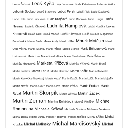
Leoš Kyša
Leona Žůrková
Lilija Burianová
Linda Petraturová
Lubomír Peške
Lubomír Soukup
Luboš Perek
Luboš Brabenec
Luboš Pick
Lucie Davidová
Lucie Krejčová
Luděk
Lucie Hrdá
Lucie Juřičková
Lucie Ráčková
Lucie Tungul
Ludmila Hamplová
Nezmar
Lukáš
Ludmila Čírtková
Lukáš Houška
Kratochvíl
Lukáš Laibl
Lukáš Martoš
Lukáš Nádvorník
Lukáš Roubík
Magdalena
Marek Matějka
Bohutínská
Marco Stella
Marek Audy
Marek Hilšer
Marek
Marie Běhounková
Orko Vácha
Marek Skarka
Marek Vícha
Marek Vranka
Marie
Heřmanová
Marie Jírů
Marie Neudorflová
Marie Neudorfová
Marie Šabacká
Markéta Křížová
Markéta Gregorová
Markéta Vlčková
Martin Braniš
Martin Ferus
Martin Kašík
Martin Buchtík
Martin Gembec
Martin Konvička
Martin Konvička (lingvista)
Martin Kovář
Martin Kozák
Martin Lulák
Martin Mejstřík
Martin Profant
Martin
Martin Novák
Martin Odler
Martin Oliva
Martin Přeček
Martin Škorpík
Martin Žáček
Rybář
Martin Wihoda
Martin Zeman
Michael
Martina Boháčová
Matouš Pilnáček
Romancov
Michaela Košová
Michaela Studená
Michaela Zemková
Michal
Michal Belda
Michal Bursa
Michal Hoskovec
Michal Jeníček
Michal Křížek
Michal Marčišovský
Michal Malinský
Michal
Křupka