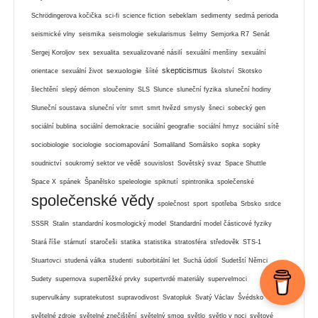
Schrödingerova kočička
sci-fi
science fiction
sebeklam
sedimenty
sedmá perioda
seismické vlny
seismika
seismologie
sekularismus
šelmy
Semjorka R7
Senát
Sergej Koroljov
sex
sexualita
sexualizované násilí
sexuální menšiny
sexuální
skepticismus
sexuologie
orientace
sexuální život
šíité
školství
Skotsko
šlechtění
slepý démon
sloučeniny
SLS
Slunce
sluneční fyzika
sluneční hodiny
Sluneční soustava
sluneční vítr
smrt
smrt hvězd
smysly
šneci
sobecký gen
sociální bublina
sociální demokracie
sociální geografie
sociální hmyz
sociální sítě
sociobiologie
sociologie
sociomapování
Somaliland
Somálsko
sopka
sopky
soudnictví
soukromý sektor ve vědě
souvislost
Sovětský svaz
Space Shuttle
Space X
spánek
Španělsko
speleologie
spiknutí
spintronika
společenské
společenské vědy
společnost
sport
spotřeba
Srbsko
srdce
SSSR
Stalin
standardní kosmologický model
Standardní model částicové fyziky
Stará říše
stárnutí
staročeši
statika
statistika
stratosféra
středověk
STS-1
Stuartovci
studená válka
studenti
suborbitální let
Suchá údolí
Sudetští Němci
Sudety
supernova
supertěžké prvky
supertvrdé materiály
supervelmoci
supervulkány
supratekutost
supravodivost
Svatopluk
Svatý Václav
Švédsko
světelné zdroje
světelné znečištění
světelný smog
světlo
světlo v noci
světové