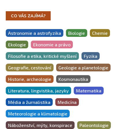
CO VÁS ZAJÍMÁ?
Astronomie a astrofyzika
Biologie
Chemie
Ekologie
Ekonomie a právo
Filosofie a etika, kritické myšlení
Fyzika
Geografie, cestování
Geologie a planetologie
Historie, archeologie
Kosmonautika
Literatura, lingvistika, jazyky
Matematika
Média a žurnalistika
Medicína
Meteorologie a klimatologie
Náboženství, mýty, konspirace
Paleontologie