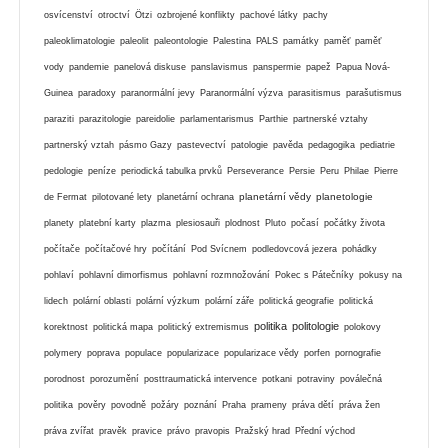
osvícenství
otroctví
Ötzi
ozbrojené konflikty
pachové látky
pachy
paleoklimatologie
paleolit
paleontologie
Palestina
PALS
památky
paměť
paměť
vody
pandemie
panelová diskuse
panslavismus
panspermie
papež
Papua Nová-
Guinea
paradoxy
paranormální jevy
Paranormální výzva
parasitismus
parašutismus
paraziti
parazitologie
pareidolie
parlamentarismus
Parthie
partnerské vztahy
partnerský vztah
pásmo Gazy
pastevectví
patologie
pavěda
pedagogika
pediatrie
pedologie
peníze
periodická tabulka prvků
Perseverance
Persie
Peru
Philae
Pierre
planetární vědy
planetologie
de Fermat
pilotované lety
planetární ochrana
planety
platební karty
plazma
plesiosauři
plodnost
Pluto
počasí
počátky života
počítače
počítačové hry
počítání
Pod Svícnem
podledovcová jezera
pohádky
pohlaví
pohlavní dimorfismus
pohlavní rozmnožování
Pokec s Pátečníky
pokusy na
lidech
polární oblasti
polární výzkum
polární záře
politická geografie
politická
politika
politologie
korektnost
politická mapa
politický extremismus
polokovy
polymery
poprava
populace
popularizace
popularizace vědy
porfen
pornografie
porodnost
porozumění
posttraumatická intervence
potkani
potraviny
poválečná
politika
pověry
povodně
požáry
poznání
Praha
prameny
práva dětí
práva žen
práva zvířat
pravěk
pravice
právo
pravopis
Pražský hrad
Přední východ