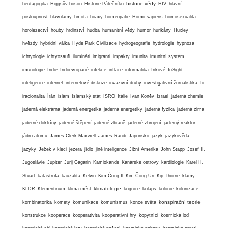
historie vědy
heutagogika
Higgsův boson
Historie Pátečníků
HIV
hlavní
posloupnost
hlavolamy
hmota
hoaxy
homeopatie
Homo sapiens
homosexualita
horolezectví
houby
hrdinství
hudba
humanitní vědy
humor
hurikány
Huxley
hvězdy
hybridní válka
Hyde Park Civilizace
hydrogeografie
hydrologie
hypnóza
ichtyologie
ichtyosauři
ilumináti
imigranti
impakty
imunita
imunitní systém
imunologie
Indie
Indoevropané
infekce
inflace
informatika
Inkové
InSight
inteligence
internet
internetové diskuze
invazivní druhy
investigativní žurnalistika
Io
iracionalita
Írán
islám
Islámský stát
ISRO
Itálie
Ivan Koněv
Izrael
jaderná chemie
jaderná elektrárna
jaderná energetika
jaderná energetiky
jaderná fyzika
jaderná zima
jaderné doktríny
jaderné štěpení
jaderné zbraně
jaderné zbrojení
jaderný reaktor
jádro atomu
James Clerk Maxwell
James Randi
Japonsko
jazyk
jazykověda
jazyky
Ježek v kleci
jezera
jídlo
jiné inteligence
Jižní Amerika
John Stapp
Josef II.
Jugoslávie
Jupiter
Jurij Gagarin
Kamiokande
Kanárské ostrovy
kardiologie
Karel II.
Stuart
katastrofa
kauzalita
Kelvin
Kim Čong-Il
Kim Čong-Un
Kip Thorne
klamy
klimatologie
KLDR
Klementinum
klima měst
kognice
kolaps
kolonie
kolonizace
konspirační teorie
kombinatorika
komety
komunikace
komunismus
konce světa
konstrukce
kooperace
kooperativita
kooperativní hry
kopytníci
kosmická loď