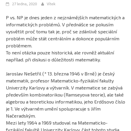
27 ledna, 2020
Vítek
P vs. NP je dnes jeden z nejznámějších matematických a
informatických problémů. V přednášce se pokusím
vysvětlit proč tomu tak je, proč se zdánlivě speciální
problém může stát centrálním a dokonce populárním
problémem.
To není otázka pouze historická, ale rovněž aktuální
napřílad. při diskusi o důležitosti matematiky.
Jaroslav Nešetřil (* 13. března 1946 v Brně) je český
matematik, profesor Matematicko-fyzikální fakulty
Univerzity Karlovy a výtvarník. V matematice se zabývá
především kombinatorikou (Ramseyova teorie), ale také
algebrou a teoretickou informatikou, jeho Erdősovo číslo
je 1. Ve výtvarném umění spolupracuje s Jiřím
Načeradským.
Mezi lety 1964 a 1969 studoval na Matematicko-
fyzikální fakultě Univerzity Karlovy, část tohoto studia