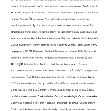
antiscientismus
antivakcinační hnutí
Antoine Lavoisier
antropologie
Apollo 1
Apollo
11
Apollo 14
Apollo 8
apologetika
archeologie
architektura
argumentace
Aristoteles
astrobiologie
armáda
Armáda ČR
asexualita
Asie
asteroidy
astrochemie
astrofyzika
astronomie
astrofotografie
astronavigace
ateismus
atmosféra
atmosférické fronty
atomová bomba
atomy
attosekundové pulsy
austroslavismus
auta
autismus
Aztékové
Bachův absolutismus
Bajkonur
bakterie
balistické nosiče
Balkán
bankovnictví
banky
barevná televize
barevné vnímání
Barry Barish
barvy
baryogeneze
BDSM
Bělorusko
Bernhard Riemann
bezpečnost
Bible
bilý trpaslík
biochemie
biodiverzita
bioetika
biogeografie
biologické invaze
biologický druh
biologie
biotechnologie
Blízký východ
Boeing
bohemismus
Bosna a
Hercegovina
botanika
bouře
brexit
Brno
budoucnost Země
buněčná biologie
buňka
částicová fyzika
Burianosaurus
Čad
Callisto
čas
časomíra
částice
částicová
CCD
čechoslovakismus
Čechy
celoživotní vzdělávání
ceny IG Nobela
cenzura
Ceres
CERN
černá díra
Černobyl
červení trpaslíci
Češi
česká kotlina
Česká
Československo
republika
česká státnost
Česká televize
Československé legie
Český klub skeptiků
český stát
cestování
charismatické církve
Charles Darwin
chemie
Cheb
chemická komunikace
chemické látky
chemický prvek
chemtrails