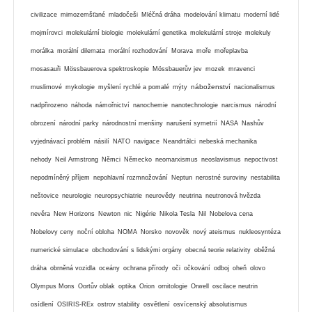
civilizace
mimozemšťané
mladočeši
Mléčná dráha
modelování klimatu
moderní lidé
mojmírovci
molekulární biologie
molekulární genetika
molekulární stroje
molekuly
morálka
morální dilemata
morální rozhodování
Morava
moře
mořeplavba
mosasauři
Mössbauerova spektroskopie
Mössbauerův jev
mozek
mravenci
náboženství
muslimové
mykologie
myšlení rychlé a pomalé
mýty
nacionalismus
nadpřirozeno
náhoda
námořnictví
nanochemie
nanotechnologie
narcismus
národní
obrození
národní parky
národnostní menšiny
narušení symetrií
NASA
Nashův
vyjednávací problém
násilí
NATO
navigace
Neandrtálci
nebeská mechanika
nehody
Neil Armstrong
Němci
Německo
neomarxismus
neoslavismus
nepoctivost
nepodmíněný příjem
nepohlavní rozmnožování
Neptun
nerostné suroviny
nestabilita
neštovice
neurologie
neuropsychiatrie
neurovědy
neutrina
neutronová hvězda
nevěra
New Horizons
Newton
nic
Nigérie
Nikola Tesla
Nil
Nobelova cena
Nobelovy ceny
noční obloha
NOMA
Norsko
novověk
nový ateismus
nukleosyntéza
numerické simulace
obchodování s lidskými orgány
obecná teorie relativity
oběžná
dráha
obrněná vozidla
oceány
ochrana přírody
oči
očkování
odboj
oheň
olovo
Olympus Mons
Oortův oblak
optika
Orion
ornitologie
Orwell
oscilace neutrin
osídlení
OSIRIS-REx
ostrov stability
osvětlení
osvícenský absolutismus