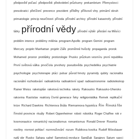
předpověď počasí
předpovědi
předvolební průzkumy
prekambrium
Přemyslovci
presokratici
přetížení
prevence
prezident
příběhy
přílivové vlny
primární okruh
primatologie
princip neurčitosti
příroda
přírodní archivy
přírodní katastrofy
přírodní
přírodní vědy
látky
přírodní výběr
přistání na Měsíci
program Apollo
problém intence
problémy milénia
program Gemini
program
Mercury
projekt Manhattan
projekt Záře
proměnné hvězdy
propaganda
prorok
Mohamed
prostor
protilátky
protistologie
Prusko
průzkum vesmíru
první republika
První světová válka
prvočísla
prvohory
pseudověda
psychedelika
psychiatrie
psychologie
psychoterapie
ptáci
pulsar
původ hmoty
pyramidy
qubity
racionalita
racionální rozhodování
radioaktivita
radioaktivní spad
radioastronomie
radioteleskop
Rainer Weiss
raketoplán
raketová technika
rakety
Rakousko
Rakousko-Uhersko
religionistika
rakovina
Rastislav
reaktory čtvrté generace
řeky
Remek
replikační
krize
Richard Dawkins
Richterova škála
Riemannova hypotéza
Řím
Římská říše
římské provincie
rituály
Robert Oppenheimer
roboti
robotika
Roger Chaffee
rok v
kosmonautice
romantický nacionalismus
romantismus
Ronald Drever
Rosetta
rostliny
rovnost pohlaví
rozmnožování
rozum
Rubikova kostka
Rudolf Mössbauer
rudý obr
Rusko
Sahara
sahel
Sametová revoluce
Sandžak
Sarajevo
Saturn
savci