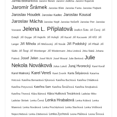
Jarmila Bednaříková
Jaromír Beneš
Jaromír Jedlička
Jaromír Kopeček
Jaromír Šrámek
Jaroslav Bílek
Jaroslav Fanta
Jaroslav Flejberk
Jaroslav Houdek
Jaroslav Kousal
Jaroslav Kadlec
Jaroslav Mácha
Jaroslav Nejdl
Jaroslav Nešetřil
Jaroslav Petr
Jaroslav
Jelena L. Příplatová
Vostatek
Jindřich Šídlo
Jiří Černý
Jiří
Dolejší
Jiří Grygar
Jiří Hejkrlík
Jiří Hořejší
Jiří Kacetl
Jiří Kocourek
Jiří Kříž
Jiří
Jiří Mihola
Jiří Podolský
Langer
Jiří Mikšovský
Jiří Novák
Jiří Přibáň
Jiří
Sádlo
Jiří Štegl
Jiří Weinberger
Jiří Wiedermann
Jitka Lindová
Jitka Slabá
Johana
Julie
Josef Jelen
Fialová
Josef Michl
Josef Moural
Julie Beritová
Nekola Nováková
Juraj Hvorecký
Julius Lukeš
Karel Kovář
Karel Vereš
Karel Malinský
Karla Štěpánová
Karel Zvoník
Katarína
Holcová
Kateřina Bernardová Sýkorová
Kateřina Buchtová
Kateřina Chládková
Kateřina Sam
Kateřina Potyszová
Kateřina Šimáčková
Kateřina Smejkalová
Klára Hulíková Tesárková
Kateřina Thorová
Klára Bártová
Ladislav Miko
Lenka Hrabalová
Ladislav Skrbek
Lenka Černá
Lenka Králová
Lenka
Maierová
Lenka Nováková
Lenka Procházková
Lenka Slavíková
Lenka Vrtišková
Lenka Zychová
Nejezchlebová
Lenka Zdeborová
Leona Plášilová
Leona Šímová