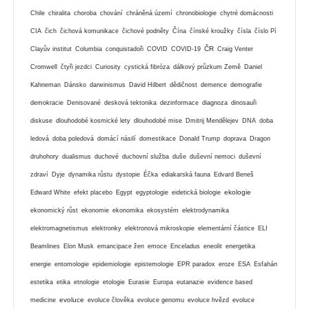
Chile
chiralita
choroba
chování
chráněná území
chronobiologie
chytré domácnosti
CIA
čich
čichová komunikace
čichové podněty
Čína
čínské kroužky
čísla
číslo Pí
ČR
Clayův institut
Columbia
conquistadoři
COVID
COVID-19
Craig Venter
Cromwell
čtyři jezdci
Curiosity
cystická fibróza
dálkový průzkum Země
Daniel
Kahneman
Dánsko
darwinismus
David Hilbert
dědičnost
demence
demografie
demokracie
Denisované
desková tektonika
dezinformace
diagnoza
dinosauři
diskuse
dlouhodobé kosmické lety
dlouhodobé mise
Dmitrij Mendělejev
DNA
doba
ledová
doba poledová
domácí násilí
domestikace
Donald Trump
doprava
Dragon
druhohory
dualismus
duchové
duchovní služba
duše
duševní nemoci
duševní
zdraví
Dyje
dynamika růstu
dystopie
Éčka
ediakarská fauna
Edvard Beneš
ekologie
Edward White
efekt placebo
Egypt
egyptologie
eidetická biologie
ekonomický růst
ekonomie
ekonomika
ekosystém
elektrodynamika
elektromagnetismus
elektronky
elektronová mikroskopie
elementární částice
ELI
Beamlines
Elon Musk
emancipace žen
emoce
Enceladus
eneolit
energetika
energie
entomologie
epidemiologie
epistemologie
EPR paradox
eroze
ESA
Esfahán
estetika
etika
etnologie
etologie
Eurasie
Europa
eutanazie
evidence based
evoluce
medicine
evoluce člověka
evoluce genomu
evoluce hvězd
evoluce