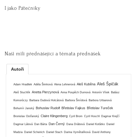
I jako Pátečníky
Naši milí přednášející a témata přednášek
Autoři
Aleš Špičák
Aleš Kuběna
Adam Hradilek
Adéla Šimková
Alena Lehnerová
Anetta Pierzynová
Aleš Stuchlík
Anna Pospěch Durnová
Antonín Vítek
Balász
Komoróczy
Barbara Oudová Holcátová
Barbora Šmídová
Barbora Urbanová
Bohuslav Rudolf
Břetislav Fajkus
Břetislav Tureček
Bohumír Janský
Claire Klingenberg
Bronislav Ostřanský
Cyril Brom
Cyril Hoschl
Dagmar Krejčí
Dan Černý
Dagmar Lálová
Dan Bárta
Dana Drábová
Daniel Koťátko
Daniel
Madzia
Daniel Scheirich
Daniel Stach
Darina Vymětalíková
David Anthony