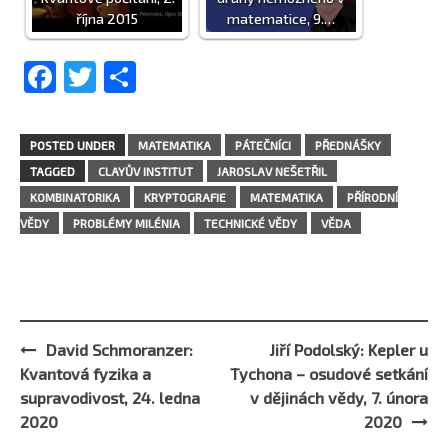
října 2015
matematice, 9.…
Facebook
Twitter
Share
POSTED UNDER
MATEMATIKA
PÁTEČNÍCI
PŘEDNÁŠKY
TAGGED
CLAYŮV INSTITUT
JAROSLAV NEŠETŘIL
KOMBINATORIKA
KRYPTOGRAFIE
MATEMATIKA
PŘÍRODNÍ
VĚDY
PROBLÉMY MILÉNIA
TECHNICKÉ VĚDY
VĚDA
David Schmoranzer:
Jiří Podolský: Kepler u
Post
Kvantová fyzika a
Tychona – osudové setkání
navigation
supravodivost, 24. ledna
v dějinách vědy, 7. února
2020
2020