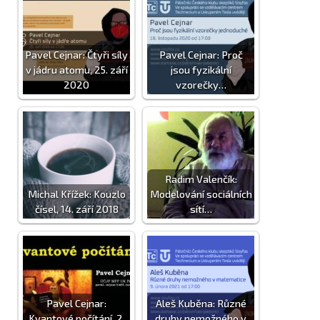
Pavel Cejnar: Čtyři síly
Pavel Cejnar: Proč
v jádru atomu, 25. září
jsou fyzikální
2020
vzorečky…
Radim Valenčík:
Michal Křížek: Kouzlo
Modelování sociálních
čísel, 14. září 2018
sítí…
Pavel Cejnar:
Aleš Kuběna: Různé
Kvantové počítání, 2.
druhy nemožného v