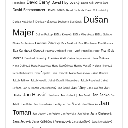
David Černý
David Heyrovský
Procházka
David Král
David Šanc
David Schmoranzer
David Storch
David Svoboda
David Vokrouhlický
Dušan
Denisa Kubániová
Denisa Nečasová
Drahomír Suchánek
Majer
Dušan Prokop
Eliška Klozová
Eliška Mikysková
Eliška Selinger
Emanuel Žďárský
Eliška Svobodová
Eva Broklová
Eva Höschlová
Eva Klusová
Eva Kundtová Klocová
František
Fatima Cvrčková
Filip Tvrdý
František Flodr
Morkes
František Novotný
František Wald
Galina Kopaněvová
Hana Čížková
Hana Dufková
Hana Habartová
Hana Navrátilová
Hanina Veselá
Helena Illnerová
Irena Kalhousová
Ivan Čepička
Ivan Horáček
Ivana Kolmašová
Jakub Benech
Jakub Jelínek
Jakub Kroulík
Jakub Kroulík-Klingenberg
Jakub Rozehnal
Jakub
Jan Fábry
Jan
Szánzo
Jan A. Kozák
Jan Bičovský
Jan Černý
Jan Havlíček
Jan Hlaváč
Jan Janko
Havlík
Jan Hora
Jan Hrubecký
Jan Janek
Jan
Jan
Jehlík
Jan Kolář
Jan Konvalinka
Jan Rybář
Jan Špaček
Jan Stěnička
Toman
Jana Cíglerová
Jan Veselý
Jan Vojtko
Jan Votýpka
Jan Wintr
Jana Jebavá
Jana Kalbáčová Vejpravová
Jana Mynářová
Jana Nenadalová