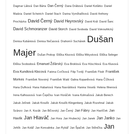
Dan Černý
Dagmar Lálová
Dan Bárta
Dana Drábová
Daniel Koťátko
Daniel
Madzia
Daniel Scheirich
Daniel Stach
Darina Vymětalíková
David Anthony
David Černý
David Heyrovský
Procházka
David Král
David Šanc
David Schmoranzer
David Storch
David Svoboda
David Vokrouhlický
Dušan
Denisa Kubániová
Denisa Nečasová
Drahomír Suchánek
Majer
Dušan Prokop
Eliška Klozová
Eliška Mikysková
Eliška Selinger
Emanuel Žďárský
Eliška Svobodová
Eva Broklová
Eva Höschlová
Eva Klusová
Eva Kundtová Klocová
František
Fatima Cvrčková
Filip Tvrdý
František Flodr
Morkes
František Novotný
František Wald
Galina Kopaněvová
Hana Čížková
Hana Dufková
Hana Habartová
Hana Navrátilová
Hanina Veselá
Helena Illnerová
Irena Kalhousová
Ivan Čepička
Ivan Horáček
Ivana Kolmašová
Jakub Benech
Jakub Jelínek
Jakub Kroulík
Jakub Kroulík-Klingenberg
Jakub Rozehnal
Jakub
Jan Fábry
Jan
Szánzo
Jan A. Kozák
Jan Bičovský
Jan Černý
Jan Havlíček
Jan Hlaváč
Jan Janko
Havlík
Jan Hora
Jan Hrubecký
Jan Janek
Jan
Jan
Jehlík
Jan Kolář
Jan Konvalinka
Jan Rybář
Jan Špaček
Jan Stěnička