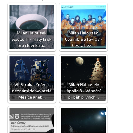
Milan Halousek:
Milan Halousek:
Apollo 11 - Malý krok
Columbia STS-107 -
pro člověka a…
Cesta bez…
Vít Straka: Známí i
Milan Halousek:
neznámí dobyvatelé
Apollo 8 - Vánoční
Měsíce aneb…
příběh prvních…