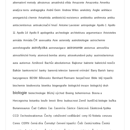
alternativní metody
altruismus
amatérská věda
Amazonie
Amazonka
Amerika
analýza textu
andragogika
André Geim
Andrew Wiles
anekdoty
Anglie
anihilace
anorganická chemie
Antarktida
antibiotická rezistence
antibiotika
antihmota
antika
antiscientismus
antivakcinační hnutí
Antoine Lavoisier
antropologie
Apollo 1
Apollo
11
Apollo 14
Apollo 8
apologetika
archeologie
architektura
argumentace
Aristoteles
astrobiologie
armáda
Armáda ČR
asexualita
Asie
asteroidy
astrochemie
astrofyzika
astronomie
astrofotografie
astronavigace
ateismus
atmosféra
atmosférické fronty
atomová bomba
atomy
attosekundové pulsy
austroslavismus
auta
autismus
Aztékové
Bachův absolutismus
Bajkonur
bakterie
balistické nosiče
Balkán
bankovnictví
banky
barevná televize
barevné vnímání
Barry Barish
barvy
baryogeneze
BDSM
Bělorusko
Bernhard Riemann
bezpečnost
Bible
bilý trpaslík
biochemie
biodiverzita
bioetika
biogeografie
biologické invaze
biologický druh
biologie
biotechnologie
Blízký východ
Boeing
bohemismus
Bosna a
Hercegovina
botanika
bouře
brexit
Brno
budoucnost Země
buněčná biologie
buňka
částicová fyzika
Burianosaurus
Čad
Callisto
čas
časomíra
částice
částicová
CCD
čechoslovakismus
Čechy
celoživotní vzdělávání
ceny IG Nobela
cenzura
Ceres
CERN
černá díra
Černobyl
červení trpaslíci
Češi
česká kotlina
Česká