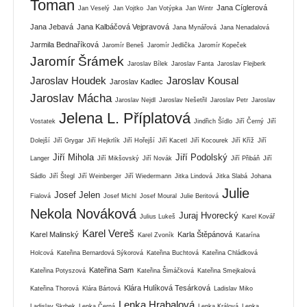
Toman
Jana Cíglerová
Jan Veselý
Jan Vojtko
Jan Votýpka
Jan Wintr
Jana Jebavá
Jana Kalbáčová Vejpravová
Jana Mynářová
Jana Nenadalová
Jarmila Bednaříková
Jaromír Beneš
Jaromír Jedlička
Jaromír Kopeček
Jaromír Šrámek
Jaroslav Bílek
Jaroslav Fanta
Jaroslav Flejberk
Jaroslav Houdek
Jaroslav Kousal
Jaroslav Kadlec
Jaroslav Mácha
Jaroslav Nejdl
Jaroslav Nešetřil
Jaroslav Petr
Jaroslav
Jelena L. Příplatová
Vostatek
Jindřich Šídlo
Jiří Černý
Jiří
Dolejší
Jiří Grygar
Jiří Hejkrlík
Jiří Hořejší
Jiří Kacetl
Jiří Kocourek
Jiří Kříž
Jiří
Jiří Mihola
Jiří Podolský
Langer
Jiří Mikšovský
Jiří Novák
Jiří Přibáň
Jiří
Sádlo
Jiří Štegl
Jiří Weinberger
Jiří Wiedermann
Jitka Lindová
Jitka Slabá
Johana
Julie
Josef Jelen
Fialová
Josef Michl
Josef Moural
Julie Beritová
Nekola Nováková
Juraj Hvorecký
Julius Lukeš
Karel Kovář
Karel Vereš
Karel Malinský
Karla Štěpánová
Karel Zvoník
Katarína
Holcová
Kateřina Bernardová Sýkorová
Kateřina Buchtová
Kateřina Chládková
Kateřina Sam
Kateřina Potyszová
Kateřina Šimáčková
Kateřina Smejkalová
Klára Hulíková Tesárková
Kateřina Thorová
Klára Bártová
Ladislav Miko
Lenka Hrabalová
Ladislav Skrbek
Lenka Černá
Lenka Králová
Lenka