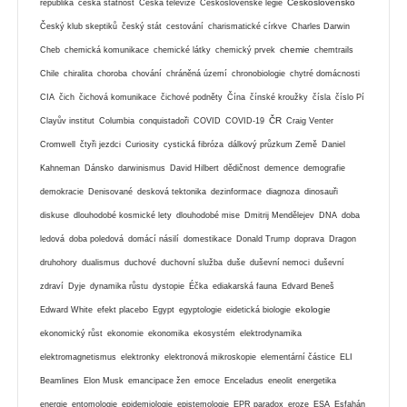
Československo
republika
česká státnost
Česká televize
Československé legie
Český klub skeptiků
český stát
cestování
charismatické církve
Charles Darwin
chemie
Cheb
chemická komunikace
chemické látky
chemický prvek
chemtrails
Chile
chiralita
choroba
chování
chráněná území
chronobiologie
chytré domácnosti
CIA
čich
čichová komunikace
čichové podněty
Čína
čínské kroužky
čísla
číslo Pí
ČR
Clayův institut
Columbia
conquistadoři
COVID
COVID-19
Craig Venter
Cromwell
čtyři jezdci
Curiosity
cystická fibróza
dálkový průzkum Země
Daniel
Kahneman
Dánsko
darwinismus
David Hilbert
dědičnost
demence
demografie
demokracie
Denisované
desková tektonika
dezinformace
diagnoza
dinosauři
diskuse
dlouhodobé kosmické lety
dlouhodobé mise
Dmitrij Mendělejev
DNA
doba
ledová
doba poledová
domácí násilí
domestikace
Donald Trump
doprava
Dragon
druhohory
dualismus
duchové
duchovní služba
duše
duševní nemoci
duševní
zdraví
Dyje
dynamika růstu
dystopie
Éčka
ediakarská fauna
Edvard Beneš
ekologie
Edward White
efekt placebo
Egypt
egyptologie
eidetická biologie
ekonomický růst
ekonomie
ekonomika
ekosystém
elektrodynamika
elektromagnetismus
elektronky
elektronová mikroskopie
elementární částice
ELI
Beamlines
Elon Musk
emancipace žen
emoce
Enceladus
eneolit
energetika
energie
entomologie
epidemiologie
epistemologie
EPR paradox
eroze
ESA
Esfahán