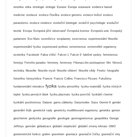
estetika
etika
etnologie
etologie
Eurasie
Europa
eutanazie
evidence based
evoluce
medicine
evoluce člověka
evoluce genomu
evoluce hvězd
evoluce
evoluční biologie
evoluční
parasitismu
evoluce virulence
evoluční psychologie
teorie
Evropa
Evropská jižní observatoř
Evropská komise
Evropská unie
Evropský
parlament
Exo Mars
exoměsíce
exoplanety
exorcismus
experimentální filosofie
experimentální fyzika
exponované profese
extremismus
extremofilní organismy
ezoterika
Facebook
Fakta vítězí
Falcon 1
Falcon 9
falešné zprávy
feminismus
fenotyp
Fermiho paradox
fermiony
feromony
Fibonacciho posloupnost
film
filmová
filosofie
technika
filosofie mysli
filosofie vědomí
filosofie vědy
Finsko
fotografie
fotosféra
fotosyntéza
Francie
Francis Collins
Francisco Pizzaro
Fukušima
fyzika
fundamentální interakce
fyzika atmosféry
fyzika materiálů
fyzika nízkých
teplot
fyzika pevných látek
fyzika plazmatu
fyzika povrchů
fyzikální chemie
fyzikální pozitivismus
Galaxie
gama záblesky
Ganymedes
Gaza
Gemini 8
gender
generální štáb
genetické vady
geneticky modifikované organismy
genetika
genom
geografie
geologie
geochemie
geofyzika
geomagnetismus
geopolitika
George
Jeffreys
germáni
globalizace
globální oteplování
globální zmeny klimatu
GMO
goniometrické funkce
grafen
gravettien
gravitace
gravitační čočky
gravitační vlny