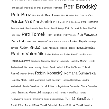
Petr Brodský
Petr Bakalář
Petr Blažek
Petr Blumentrit
Petr Bob
Petr Brož
Petr Horálek
Petr Fabián
Petr Houdek
Petr Jan Juračka
Petr Jan Vinš
Petr Janeček
Petr Kulhánek
Petr Kabáth
Petr Koubský
Petr Scheirich
Petr Morávek
Petr Neruda
Petr Pavel
Petr Pokorný
Petr Slavíček
Petr Tomek
Petr Wawrosz
Petr Tureček
Petr Tolar
Petr Voříšek
Petra Hyklová
Prokop Hapala
Petra Mlejnková
Petra Procházková
Prokop
Radek Mikoláš
Radek Žemlička
Závada
Radek Mikulášek
Radek Ptáček
Radim Valenčík
Radka Kellnerová
Radka Kremlíková Pourová
Radka Majerová
Radovan Samotný
Radvan Bahbouh
Rastislav Maďar
Renáta
Renata Landgrafová
Robert
Androvičová
René Levínský
Rita Kočárová
Robin Kopecký
Romana Šumavská
Rameš
Robert Švarc
Rostislav Mach
Rudolf Zahradník
Ruth Tachezy
Růžena Dostálová
Sandra
Scarlett Rauschgoldová
Kreisslová
Sandra Sázelová
Sebastian Chum
Stanislav
Stanislav Vosolsobě
Lhota
Svatopluk Civiš
Tereza Nekolářová
Tereza
Tomáš Bandžuch
Nekovářová
Tereza Pavlíčková
Tereza Spencerová
Tomáš Fürst
Tomáš Hříbek
Tomáš Jakoubek
Tomáš Koblížek
Tomáš Kosička