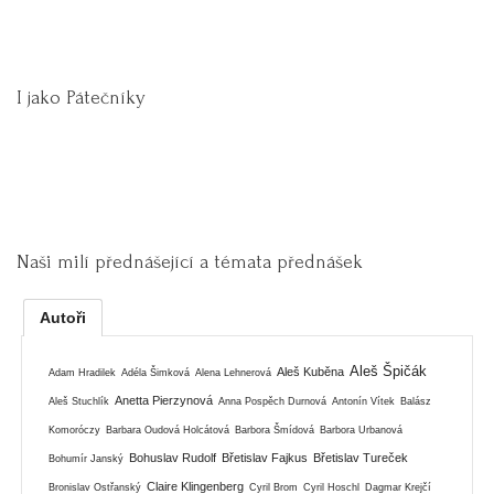
I jako Pátečníky
Naši milí přednášející a témata přednášek
Autoři
Aleš Špičák
Aleš Kuběna
Adam Hradilek
Adéla Šimková
Alena Lehnerová
Anetta Pierzynová
Aleš Stuchlík
Anna Pospěch Durnová
Antonín Vítek
Balász
Komoróczy
Barbara Oudová Holcátová
Barbora Šmídová
Barbora Urbanová
Bohuslav Rudolf
Břetislav Fajkus
Břetislav Tureček
Bohumír Janský
Claire Klingenberg
Bronislav Ostřanský
Cyril Brom
Cyril Hoschl
Dagmar Krejčí