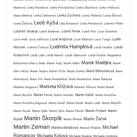
Maierová
Lenka Nováková
Lenka Procházková
Lenka Slavíková
Lenka Vrtišková
Lenka Zychová
Nejezchlebová
Lenka Zdeborová
Leona Plášilová
Leona Šímová
Leoš Kyša
Leona Žůrková
Lilija Burianová
Linda Petraturová
Lubomír Peške
Lubomír Soukup
Luboš Perek
Luboš Brabenec
Luboš Pick
Lucie Davidová
Lucie Krejčová
Luděk
Lucie Hrdá
Lucie Juřičková
Lucie Ráčková
Lucie Tungul
Ludmila Hamplová
Nezmar
Lukáš
Ludmila Čírtková
Lukáš Houška
Kratochvíl
Lukáš Laibl
Lukáš Martoš
Lukáš Nádvorník
Lukáš Roubík
Magdalena
Marek Matějka
Bohutínská
Marco Stella
Marek Audy
Marek Hilšer
Marek
Marie Běhounková
Orko Vácha
Marek Skarka
Marek Vícha
Marek Vranka
Marie
Heřmanová
Marie Jírů
Marie Neudorflová
Marie Neudorfová
Marie Šabacká
Markéta Křížová
Markéta Gregorová
Markéta Vlčková
Martin Braniš
Martin Ferus
Martin Kašík
Martin Buchtík
Martin Gembec
Martin Konvička
Martin Konvička (lingvista)
Martin Kovář
Martin Kozák
Martin Lulák
Martin Mejstřík
Martin Profant
Martin
Martin Novák
Martin Odler
Martin Oliva
Martin Přeček
Martin Škorpík
Martin Žáček
Rybář
Martin Wihoda
Martin Zeman
Michael
Martina Boháčová
Matouš Pilnáček
Romancov
Michaela Košová
Michaela Studená
Michaela Zemková