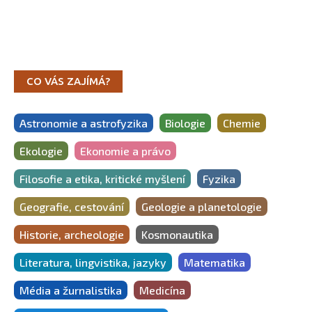
CO VÁS ZAJÍMÁ?
Astronomie a astrofyzika
Biologie
Chemie
Ekologie
Ekonomie a právo
Filosofie a etika, kritické myšlení
Fyzika
Geografie, cestování
Geologie a planetologie
Historie, archeologie
Kosmonautika
Literatura, lingvistika, jazyky
Matematika
Média a žurnalistika
Medicína