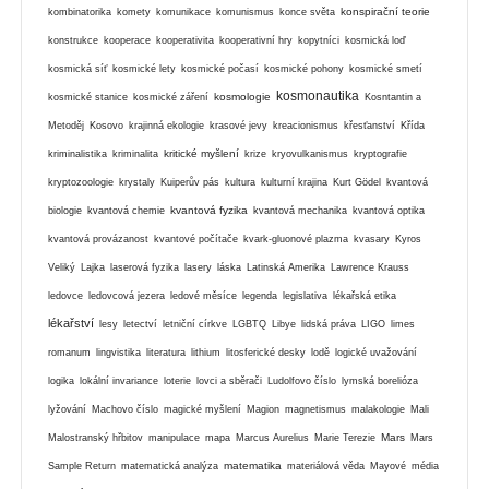
konspirační teorie
kombinatorika
komety
komunikace
komunismus
konce světa
konstrukce
kooperace
kooperativita
kooperativní hry
kopytníci
kosmická loď
kosmická síť
kosmické lety
kosmické počasí
kosmické pohony
kosmické smetí
kosmonautika
kosmologie
kosmické stanice
kosmické záření
Kosntantin a
Metoděj
Kosovo
krajinná ekologie
krasové jevy
kreacionismus
křesťanství
Křída
kritické myšlení
kriminalistika
kriminalita
krize
kryovulkanismus
kryptografie
kryptozoologie
krystaly
Kuiperův pás
kultura
kulturní krajina
Kurt Gödel
kvantová
kvantová fyzika
biologie
kvantová chemie
kvantová mechanika
kvantová optika
kvantová provázanost
kvantové počítače
kvark-gluonové plazma
kvasary
Kyros
Veliký
Lajka
laserová fyzika
lasery
láska
Latinská Amerika
Lawrence Krauss
ledovce
ledovcová jezera
ledové měsíce
legenda
legislativa
lékařská etika
lékařství
lesy
letectví
letniční církve
LGBTQ
Libye
lidská práva
LIGO
limes
romanum
lingvistika
literatura
lithium
litosferické desky
lodě
logické uvažování
logika
lokální invariance
loterie
lovci a sběrači
Ludolfovo číslo
lymská borelióza
lyžování
Machovo číslo
magické myšlení
Magion
magnetismus
malakologie
Mali
Mars
Malostranský hřbitov
manipulace
mapa
Marcus Aurelius
Marie Terezie
Mars
matematika
Sample Return
matematická analýza
materiálová věda
Mayové
média