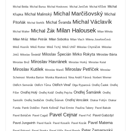
Michal
Michal Belda
Michal Bursa
Michal Hoskovec
Michal Jeníček
Michal Křížek
Michal Marčišovský
Michal Malinský
Michal
Křupka
Michal Václavík
Pitoňák
Michal Švanda
Michal Stehlík
Milan Halousek
Michal Žák
Michal Walter
Milan Mihola
Milan Mráz
Milan Petrák
Milan Sobotka
Milan Vlach
Milena Josefovičová
Miloš Husník
Miloš Rotter
Miloš Tichý
Miloš Uhlíř
Miloslav Chytráček
Miloslav
Miloslav Špecián
Mirko Rokyta
Miroslav Bárta
Jirků
Miloslav Šindelář
Miroslav Havránek
Miroslav Brož
Miroslav Horký
Miroslav Kutal
Miroslav Kutílek
Miroslav Petříček
Miroslav Mareš
Miroslav
Scheinost
Monika Barton
Monika Mareková
Nina Andrš Fárová
Norbert Werner
Oldřich Vinař
Oldřich Semerák
Oldřich Tůma
Olga Ryparová
Ondřej Čadek
Ondřej
Ondřej Šamárek
Ondřej Holý
Fišer
Ondřej Kolář
Ondřej Pejcha
Ondřej
Ondřej Vencálek
Santolík
Ondřej Sedláček
Ondřej Šrámek
Otakar Foltýn
Otakar
Funda
Patrik Doldžev
Patrik Kořenář
Paul Ermite
Paulína Tabery
Pavel Bakule
Pavel Cejnar
Pavel Gabzdyl
Pavel Boháček
Pavel Cagaš
Pavel Frič
Pavel Materna
Pavel Jungwirth
Pavel Kasík
Pavel Kosatík
Pavel Kozák
Peter Zamarovský
Pavel Pokorný
Pavel Stopka
Pavel Váňa
Pavol Bargár