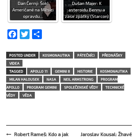
Dan Černý: Šok!
Dušan Majer: K
Američané na Měsíci
asteroidu Bennu a
opravdu…
zase zpátky (Starcon)
Facebook
Twitter
Share
POSTED UNDER
KOSMONAUTIKA
PÁTEČNÍCI
PŘEDNÁŠKY
VIDEA
TAGGED
APOLLO 11
GEMINI 8
HISTORIE
KOSMONAUTIKA
MILAN HALOUSEK
NASA
NEIL ARMSTRONG
PROGRAM
APOLLO
PROGRAM GEMINI
SPOLEČENSKÉ VĚDY
TECHNICKÉ
VĚDY
VĚDA
Robert Rameš: Kdo a jak
Jaroslav Kousal: Žhavé