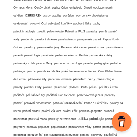
Olympus Mons
Oortův oblak
optika
Orion
ornitologie
Orwell
oscilace neutrin
osídlení
OSIRIS-REx
ostrov stability
osvětlení
osvícenský absolutismus
osvícenství
otroctví
Ötzi
ozbrojené konflikty
pachové látky
pachy
paleoklimatologie
paleolit
paleontologie
Palestina
PALS
památky
paměť
paměť
vody
pandemie
panelová diskuse
panslavismus
panspermie
papež
Papua Nová-
Guinea
paradoxy
paranormální jevy
Paranormální výzva
parasitismus
parašutismus
paraziti
parazitologie
pareidolie
parlamentarismus
Parthie
partnerské vztahy
partnerský vztah
pásmo Gazy
pastevectví
patologie
pavěda
pedagogika
pediatrie
pedologie
peníze
periodická tabulka prvků
Perseverance
Persie
Peru
Philae
Pierre
planetární vědy
planetologie
de Fermat
pilotované lety
planetární ochrana
planety
platební karty
plazma
plesiosauři
plodnost
Pluto
počasí
počátky života
počítače
počítačové hry
počítání
Pod Svícnem
podledovcová jezera
pohádky
pohlaví
pohlavní dimorfismus
pohlavní rozmnožování
Pokec s Pátečníky
pokusy na
lidech
polární oblasti
polární výzkum
polární záře
politická geografie
politická
politika
politologie
korektnost
politická mapa
politický extremismus
polokovy
polymery
poprava
populace
popularizace
popularizace vědy
porfen
pornografie
porodnost
porozumění
posttraumatická intervence
potkani
potraviny
poválečná