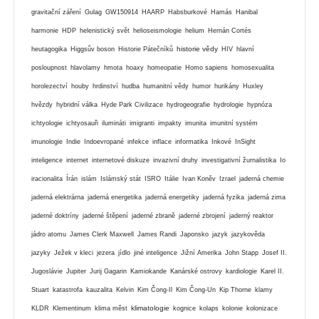
gravitační záření
Gulag
GW150914
HAARP
Habsburkové
Hamás
Hanibal
harmonie
HDP
helenistický svět
helioseismologie
helium
Hernán Cortés
historie vědy
heutagogika
Higgsův boson
Historie Pátečníků
HIV
hlavní
posloupnost
hlavolamy
hmota
hoaxy
homeopatie
Homo sapiens
homosexualita
horolezectví
houby
hrdinství
hudba
humanitní vědy
humor
hurikány
Huxley
hvězdy
hybridní válka
Hyde Park Civilizace
hydrogeografie
hydrologie
hypnóza
ichtyologie
ichtyosauři
ilumináti
imigranti
impakty
imunita
imunitní systém
imunologie
Indie
Indoevropané
infekce
inflace
informatika
Inkové
InSight
inteligence
internet
internetové diskuze
invazivní druhy
investigativní žurnalistika
Io
iracionalita
Írán
islám
Islámský stát
ISRO
Itálie
Ivan Koněv
Izrael
jaderná chemie
jaderná elektrárna
jaderná energetika
jaderná energetiky
jaderná fyzika
jaderná zima
jaderné doktríny
jaderné štěpení
jaderné zbraně
jaderné zbrojení
jaderný reaktor
jádro atomu
James Clerk Maxwell
James Randi
Japonsko
jazyk
jazykověda
jazyky
Ježek v kleci
jezera
jídlo
jiné inteligence
Jižní Amerika
John Stapp
Josef II.
Jugoslávie
Jupiter
Jurij Gagarin
Kamiokande
Kanárské ostrovy
kardiologie
Karel II.
Stuart
katastrofa
kauzalita
Kelvin
Kim Čong-Il
Kim Čong-Un
Kip Thorne
klamy
klimatologie
KLDR
Klementinum
klima měst
kognice
kolaps
kolonie
kolonizace