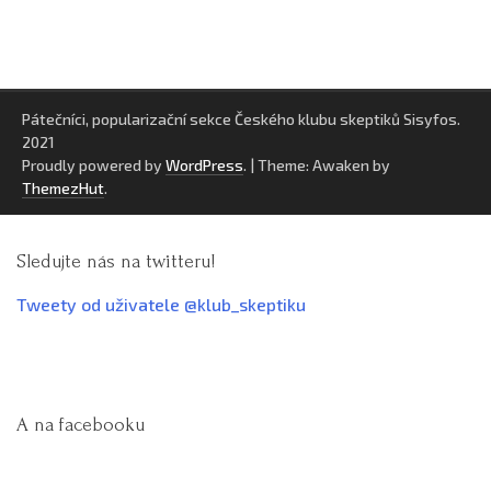
Pátečníci, popularizační sekce Českého klubu skeptiků Sisyfos.
2021
Proudly powered by
WordPress
.
|
Theme: Awaken by
ThemezHut
.
Sledujte nás na twitteru!
Tweety od uživatele @klub_skeptiku
A na facebooku