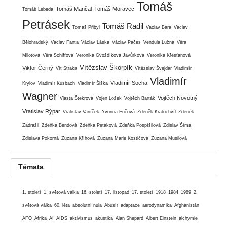
Tomáš
Tomáš Mančal
Tomáš Moravec
Tomáš Lebeda
Petrásek
Tomáš Radil
Tomáš Přibyl
Václav Bára
Václav
Bělohradský
Václav Fanta
Václav Láska
Václav Pačes
Vendula Lužná
Věra
Milotová
Věra Schiffová
Veronika Gvoždíková Javůrková
Veronika Křesťanová
Vítězslav Škorpík
Viktor Černý
Vít Straka
Vítězslav Švejdar
Vladimír
Vladimír
Vladimír Socha
Krylov
Vladimír Kusbach
Vladimír Šiška
Wagner
Vojtěch Novotný
Vlasta Štekrová
Vojen Ložek
Vojtěch Barták
Vratislav Rýpar
Vratislav Vaníček
Yvonna Fričová
Zdeněk Kratochvíl
Zdeněk
Zadražil
Zdeňka Bendová
Zdeňka Petáková
Zdeňka Pospíšilová
Zdislav Šíma
Zdislava Pokorná
Zuzana Kříhová
Zuzana Marie Kostićová
Zuzana Musilová
Témata
1. století
1. světová válka
16. století
17. listopad
17. století
1918
1984
1989
2.
světová válka
60. léta
absolutní nula
Abúsír
adaptace
aerodynamika
Afghánistán
AFO
Afrika
AI
AIDS
aktivismus
akustika
Alan Shepard
Albert Einstein
alchymie