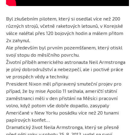
Byl zkušebním pilotem, který si osedlal více než 200
různých strojů, včetně raketových letounů, v Korejské
válce nalétal přes 120 bojových hodin a málem přitom
2x zahynul.
Ale především byl prvním pozemšťanem, který otiskl
svojí stopu do měsíčního povrchu.
Životní příběh amerického astronauta Neil Armstronga
je plný dobrodružství a nebezpečí, ale i poctivé práce
ve prospěch vědy a techniky.
President Nixon měl připravený smuteční projev pro
případ, že by mise Apollo 11 selhala, američtí státní
zaměstnanci měli v den přistání na Měsíci pracovní
volno, když potom vše dobře dopadlo, zasypaly
Američané v New Yorku posádku více než 20 tunami
papírových konfet…
Dramatický život Neila Armstronga, který se přesně
před pěti roky, v sobotu 25. 8. 2012, vydal na svojí