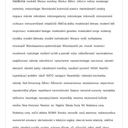
medicína
medvěd
Mensa
menšiny
Merkur
Měsíc
měsíce
města
metalurgie
mezinárodní vztahy
meteority
meteorologie
Mezinárodní kosmická stanice
migrace
mikrobi
mikrobiom
mikroorganismy
mikroskopie
mikrosvět
mimozemské
civilizace
mimozemšťané
mladočeši
Mléčná dráha
modelování klimatu
moderní lidé
mojmírovci
molekulární biologie
molekulární genetika
molekulární stroje
molekuly
morálka
morální dilemata
morální rozhodování
Morava
moře
mořeplavba
mosasauři
Mössbauerova spektroskopie
Mössbauerův jev
mozek
mravenci
náboženství
muslimové
mykologie
myšlení rychlé a pomalé
mýty
nacionalismus
nadpřirozeno
náhoda
námořnictví
nanochemie
nanotechnologie
narcismus
národní
obrození
národní parky
národnostní menšiny
narušení symetrií
NASA
Nashův
vyjednávací problém
násilí
NATO
navigace
Neandrtálci
nebeská mechanika
nehody
Neil Armstrong
Němci
Německo
neomarxismus
neoslavismus
nepoctivost
nepodmíněný příjem
nepohlavní rozmnožování
Neptun
nerostné suroviny
nestabilita
neštovice
neurologie
neuropsychiatrie
neurovědy
neutrina
neutronová hvězda
nevěra
New Horizons
Newton
nic
Nigérie
Nikola Tesla
Nil
Nobelova cena
Nobelovy ceny
noční obloha
NOMA
Norsko
novověk
nový ateismus
nukleosyntéza
numerické simulace
obchodování s lidskými orgány
obecná teorie relativity
oběžná
dráha
obrněná vozidla
oceány
ochrana přírody
oči
očkování
odboj
oheň
olovo