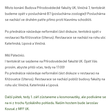
Místo konání: Budova Přírodovědecké fakulty UK, Viničná 7, tentokrát
budeme opět v posluchárně B7 (posluchárna zoologie)! Posluchárna
se nachází ve druhém patře přímo proti hlavnímu schodišti.
Po přednášce následuje neformální část diskuze, tentokrá opět v
restauraci Na Křižovatce (Uterus). Restaurace se nachází na rohu ulic
Kateřinská, Lipová a Viničná.
Milí Pátečníci.
I tentokrát se sejdeme na Přírodovědecké fakultě UK. Opět Vás
prosím, abyste přišli včas, tedy na 17:00!
Po přednášce následuje neformální část diskuze v restauraci na
Křižovatce (Uterus). Restaurace se nachází poblíž budovy fakulty na
rohu ulic Viničná, Kateřinská a Lipová.
Další pátek, tedy 1. září zůstaneme u kosmonautiky, ale podíváme se
na ni z trochu fyzikálního pohledu. Naším hostem bude Jaroslav
Kousal z MFF UK.