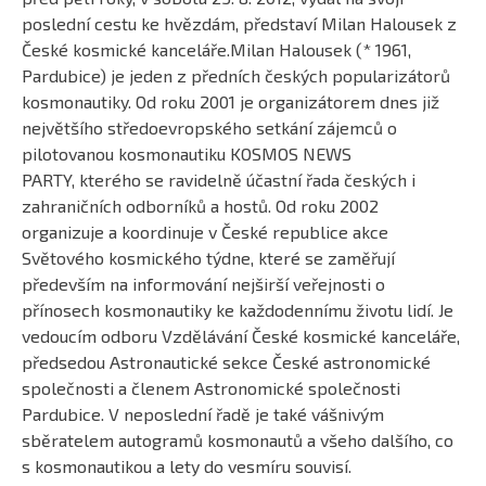
poslední cestu ke hvězdám, představí Milan Halousek z
České kosmické kanceláře.
Milan Halousek (* 1961,
Pardubice) je jeden z předních českých popularizátorů
kosmonautiky. Od roku 2001 je organizátorem dnes již
největšího středoevropského setkání zájemců o
pilotovanou kosmonautiku KOSMOS NEWS
PARTY, kterého se ravidelně účastní řada českých i
zahraničních odborníků a hostů. Od roku 2002
organizuje a koordinuje v České republice akce
Světového kosmického týdne, které se zaměřují
především na informování nejširší veřejnosti o
přínosech kosmonautiky ke každodennímu životu lidí. Je
vedoucím odboru Vzdělávání České kosmické kanceláře,
předsedou Astronautické sekce České astronomické
společnosti a členem Astronomické společnosti
Pardubice. V neposlední řadě je také vášnivým
sběratelem autogramů kosmonautů a všeho dalšího, co
s kosmonautikou a lety do vesmíru souvisí.