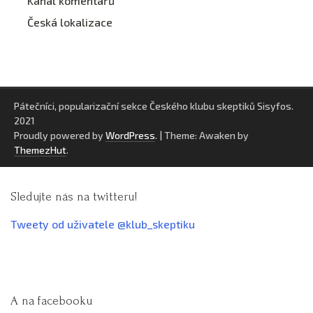
Kanál komentářů
Česká lokalizace
Pátečníci, popularizační sekce Českého klubu skeptiků Sisyfos.
2021
Proudly powered by
WordPress
.
|
Theme: Awaken by
ThemezHut
.
Sledujte nás na twitteru!
Tweety od uživatele @klub_skeptiku
A na facebooku