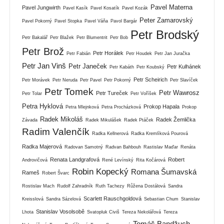
Pavel Materna
Pavel Jungwirth
Pavel Kasík
Pavel Kosatík
Pavel Kozák
Peter Zamarovský
Pavel Pokorný
Pavel Stopka
Pavel Váňa
Pavol Bargár
Petr Brodský
Petr Bakalář
Petr Blažek
Petr Blumentrit
Petr Bob
Petr Brož
Petr Horálek
Petr Fabián
Petr Houdek
Petr Jan Juračka
Petr Jan Vinš
Petr Janeček
Petr Kulhánek
Petr Kabáth
Petr Koubský
Petr Scheirich
Petr Morávek
Petr Neruda
Petr Pavel
Petr Pokorný
Petr Slavíček
Petr Tomek
Petr Wawrosz
Petr Tureček
Petr Tolar
Petr Voříšek
Petra Hyklová
Prokop Hapala
Petra Mlejnková
Petra Procházková
Prokop
Radek Mikoláš
Radek Žemlička
Závada
Radek Mikulášek
Radek Ptáček
Radim Valenčík
Radka Kellnerová
Radka Kremlíková Pourová
Radka Majerová
Radovan Samotný
Radvan Bahbouh
Rastislav Maďar
Renáta
Renata Landgrafová
Robert
Androvičová
René Levínský
Rita Kočárová
Robin Kopecký
Romana Šumavská
Rameš
Robert Švarc
Rostislav Mach
Rudolf Zahradník
Ruth Tachezy
Růžena Dostálová
Sandra
Scarlett Rauschgoldová
Kreisslová
Sandra Sázelová
Sebastian Chum
Stanislav
Stanislav Vosolsobě
Lhota
Svatopluk Civiš
Tereza Nekolářová
Tereza
Tomáš Bandžuch