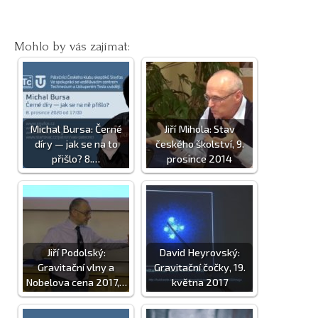
Mohlo by vás zajímat:
Michal Bursa: Černé
Jiří Mihola: Stav
díry — jak se na to
českého školství, 9.
přišlo? 8.…
prosince 2014
Jiří Podolský:
David Heyrovský:
Gravitační vlny a
Gravitační čočky, 19.
Nobelova cena 2017,…
května 2017