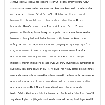
Jeffreys
germáni
globalizace
globální oteplování
globální zmeny klimatu
GMO
goniometrické funkce
grafen
gravettien
gravitace
gravitační čočky
gravitační vlny
gravitační záření
Gulag
GW150914
HAARP
Habsburkové
Hamás
Hanibal
harmonie
HDP
helenistický svět
helioseismologie
helium
Hernán Cortés
historie vědy
heutagogika
Higgsův boson
Historie Pátečníků
HIV
hlavní
posloupnost
hlavolamy
hmota
hoaxy
homeopatie
Homo sapiens
homosexualita
horolezectví
houby
hrdinství
hudba
humanitní vědy
humor
hurikány
Huxley
hvězdy
hybridní válka
Hyde Park Civilizace
hydrogeografie
hydrologie
hypnóza
ichtyologie
ichtyosauři
ilumináti
imigranti
impakty
imunita
imunitní systém
imunologie
Indie
Indoevropané
infekce
inflace
informatika
Inkové
InSight
inteligence
internet
internetové diskuze
invazivní druhy
investigativní žurnalistika
Io
iracionalita
Írán
islám
Islámský stát
ISRO
Itálie
Ivan Koněv
Izrael
jaderná chemie
jaderná elektrárna
jaderná energetika
jaderná energetiky
jaderná fyzika
jaderná zima
jaderné doktríny
jaderné štěpení
jaderné zbraně
jaderné zbrojení
jaderný reaktor
jádro atomu
James Clerk Maxwell
James Randi
Japonsko
jazyk
jazykověda
jazyky
Ježek v kleci
jezera
jídlo
jiné inteligence
Jižní Amerika
John Stapp
Josef II.
Jugoslávie
Jupiter
Jurij Gagarin
Kamiokande
Kanárské ostrovy
kardiologie
Karel II.