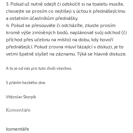
3. Pokud už nutně odejít či odskočit si na toaletu musíte,
chovejte se prosím co nejtišeji s úctou k přednášejícímu
a ostatním účastníkům přednášky.
4. Pokud se přesouváte či odcházíte, zkuste prosím
kromě výše zmíněných bodů, naplánovat svůj odchod (či
příchod přes učebnu na místo) na dobu, kdy hovoří
přednášející. Pokud zrovna mluví tázající v diskuzi, je to
velmi špatně slyšet na záznamu. Týká se hlavně diskuze.
A to je od nás pro tuto chvíli všechno.
S přáním hezkého dne.
Vítězslav Škorpík
Komentáře
komentáře