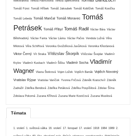
Nekovářová
Tereza Pavlíčková
Tereza Spencerová
Tomáš Fürst
Tomáš Hříbek
Tomáš Jakoubek
Tomáš Koblížek
Tomáš Kosička
Tomáš
Tomáš Mančal
Tomáš Moravec
Tomáš Lebeda
Petrásek
Tomáš Radil
Tomáš Přibyl
Václav Bára
Václav
Bělohradský
Václav Fanta
Václav Láska
Václav Pačes
Vendula Lužná
Věra
Milotová
Věra Schiffová
Veronika Gvoždíková Javůrková
Veronika Křesťanová
Vítězslav Škorpík
Viktor Černý
Vít Straka
Vítězslav Švejdar
Vladimír
Vladimír
Vladimír Socha
Krylov
Vladimír Kusbach
Vladimír Šiška
Wagner
Vojtěch Novotný
Vlasta Štekrová
Vojen Ložek
Vojtěch Barták
Vratislav Rýpar
Vratislav Vaníček
Yvonna Fričová
Zdeněk Kratochvíl
Zdeněk
Zadražil
Zdeňka Bendová
Zdeňka Petáková
Zdeňka Pospíšilová
Zdislav Šíma
Zdislava Pokorná
Zuzana Kříhová
Zuzana Marie Kostićová
Zuzana Musilová
Témata
1. století
1. světová válka
16. století
17. listopad
17. století
1918
1984
1989
2.