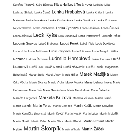
Klára Hulíková Tesárková
Kateřina Thorová
Klára Bártová
Ladislav Miko
Lenka Hrabalová
Ladislav Skrbek
Lenka Černá
Lenka Králová
Lenka
Maierová
Lenka Nováková
Lenka Procházková
Lenka Slavíková
Lenka Vrtišková
Lenka Zychová
Nejezchlebová
Lenka Zdeborová
Leona Plášilová
Leona Šímová
Leoš Kyša
Leona Žůrková
Lilija Burianová
Linda Petraturová
Lubomír Peške
Lubomír Soukup
Luboš Perek
Luboš Brabenec
Luboš Pick
Lucie Davidová
Lucie Krejčová
Luděk
Lucie Hrdá
Lucie Juřičková
Lucie Ráčková
Lucie Tungul
Ludmila Hamplová
Nezmar
Lukáš
Ludmila Čírtková
Lukáš Houška
Kratochvíl
Lukáš Laibl
Lukáš Martoš
Lukáš Nádvorník
Lukáš Roubík
Magdalena
Marek Matějka
Bohutínská
Marco Stella
Marek Audy
Marek Hilšer
Marek
Marie Běhounková
Orko Vácha
Marek Skarka
Marek Vícha
Marek Vranka
Marie
Heřmanová
Marie Jírů
Marie Neudorflová
Marie Neudorfová
Marie Šabacká
Markéta Křížová
Markéta Gregorová
Markéta Vlčková
Martin Braniš
Martin Ferus
Martin Kašík
Martin Buchtík
Martin Gembec
Martin Konvička
Martin Konvička (lingvista)
Martin Kovář
Martin Kozák
Martin Lulák
Martin Mejstřík
Martin Profant
Martin
Martin Novák
Martin Odler
Martin Oliva
Martin Přeček
Martin Škorpík
Martin Žáček
Rybář
Martin Wihoda