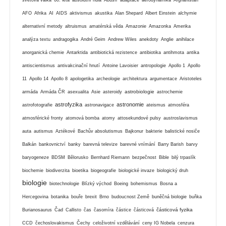
světová válka
60. léta
absolutní nula
Abúsír
adaptace
aerodynamika
Afghánistán
AFO
Afrika
AI
AIDS
aktivismus
akustika
Alan Shepard
Albert Einstein
alchymie
alternativní metody
altruismus
amatérská věda
Amazonie
Amazonka
Amerika
analýza textu
andragogika
André Geim
Andrew Wiles
anekdoty
Anglie
anihilace
anorganická chemie
Antarktida
antibiotická rezistence
antibiotika
antihmota
antika
antiscientismus
antivakcinační hnutí
Antoine Lavoisier
antropologie
Apollo 1
Apollo
11
Apollo 14
Apollo 8
apologetika
archeologie
architektura
argumentace
Aristoteles
astrobiologie
armáda
Armáda ČR
asexualita
Asie
asteroidy
astrochemie
astrofyzika
astronomie
astrofotografie
astronavigace
ateismus
atmosféra
atmosférické fronty
atomová bomba
atomy
attosekundové pulsy
austroslavismus
auta
autismus
Aztékové
Bachův absolutismus
Bajkonur
bakterie
balistické nosiče
Balkán
bankovnictví
banky
barevná televize
barevné vnímání
Barry Barish
barvy
baryogeneze
BDSM
Bělorusko
Bernhard Riemann
bezpečnost
Bible
bilý trpaslík
biochemie
biodiverzita
bioetika
biogeografie
biologické invaze
biologický druh
biologie
biotechnologie
Blízký východ
Boeing
bohemismus
Bosna a
Hercegovina
botanika
bouře
brexit
Brno
budoucnost Země
buněčná biologie
buňka
částicová fyzika
Burianosaurus
Čad
Callisto
čas
časomíra
částice
částicová
CCD
čechoslovakismus
Čechy
celoživotní vzdělávání
ceny IG Nobela
cenzura