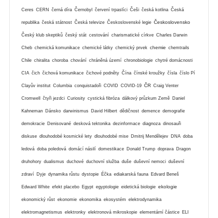
Ceres
CERN
černá díra
Černobyl
červení trpaslíci
Češi
česká kotlina
Česká
Československo
republika
česká státnost
Česká televize
Československé legie
Český klub skeptiků
český stát
cestování
charismatické církve
Charles Darwin
chemie
Cheb
chemická komunikace
chemické látky
chemický prvek
chemtrails
Chile
chiralita
choroba
chování
chráněná území
chronobiologie
chytré domácnosti
CIA
čich
čichová komunikace
čichové podněty
Čína
čínské kroužky
čísla
číslo Pí
ČR
Clayův institut
Columbia
conquistadoři
COVID
COVID-19
Craig Venter
Cromwell
čtyři jezdci
Curiosity
cystická fibróza
dálkový průzkum Země
Daniel
Kahneman
Dánsko
darwinismus
David Hilbert
dědičnost
demence
demografie
demokracie
Denisované
desková tektonika
dezinformace
diagnoza
dinosauři
diskuse
dlouhodobé kosmické lety
dlouhodobé mise
Dmitrij Mendělejev
DNA
doba
ledová
doba poledová
domácí násilí
domestikace
Donald Trump
doprava
Dragon
druhohory
dualismus
duchové
duchovní služba
duše
duševní nemoci
duševní
zdraví
Dyje
dynamika růstu
dystopie
Éčka
ediakarská fauna
Edvard Beneš
ekologie
Edward White
efekt placebo
Egypt
egyptologie
eidetická biologie
ekonomický růst
ekonomie
ekonomika
ekosystém
elektrodynamika
elektromagnetismus
elektronky
elektronová mikroskopie
elementární částice
ELI