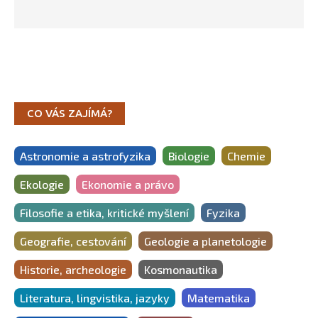
CO VÁS ZAJÍMÁ?
Astronomie a astrofyzika
Biologie
Chemie
Ekologie
Ekonomie a právo
Filosofie a etika, kritické myšlení
Fyzika
Geografie, cestování
Geologie a planetologie
Historie, archeologie
Kosmonautika
Literatura, lingvistika, jazyky
Matematika