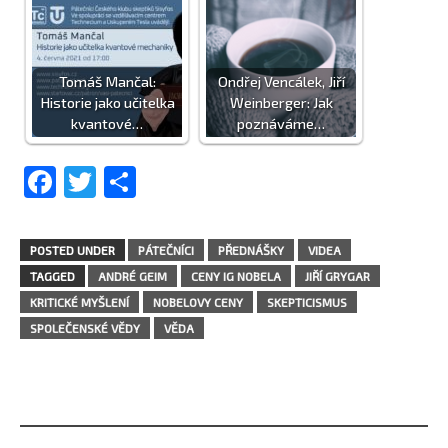
Tomáš Mančal:
Ondřej Vencálek, Jiří
Historie jako učitelka
Weinberger: Jak
kvantové…
poznáváme…
Facebook
Twitter
Share
POSTED UNDER
PÁTEČNÍCI
PŘEDNÁŠKY
VIDEA
TAGGED
ANDRÉ GEIM
CENY IG NOBELA
JIŘÍ GRYGAR
KRITICKÉ MYŠLENÍ
NOBELOVY CENY
SKEPTICISMUS
SPOLEČENSKÉ VĚDY
VĚDA