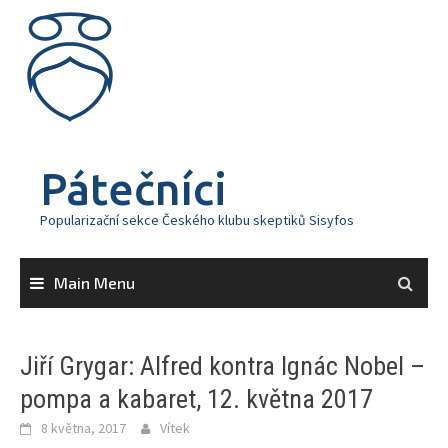
Skip
to
content
Pátečníci
Popularizační sekce Českého klubu skeptiků Sisyfos
Main Menu
Jiří Grygar: Alfred kontra Ignác Nobel –
pompa a kabaret, 12. května 2017
8 května, 2017
Vítek