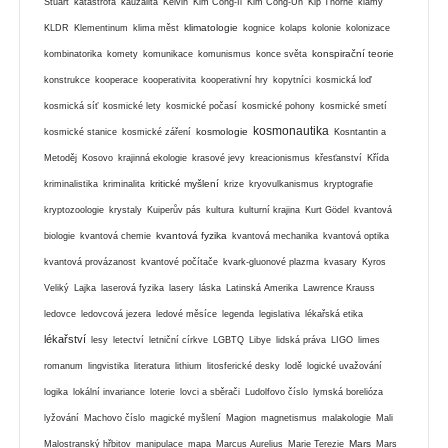
Stuart
katastrofa
kauzalita
Kelvin
Kim Čong-Il
Kim Čong-Un
Kip Thorne
klamy
klimatologie
KLDR
Klementinum
klima měst
kognice
kolaps
kolonie
kolonizace
konspirační teorie
kombinatorika
komety
komunikace
komunismus
konce světa
konstrukce
kooperace
kooperativita
kooperativní hry
kopytníci
kosmická loď
kosmická síť
kosmické lety
kosmické počasí
kosmické pohony
kosmické smetí
kosmonautika
kosmologie
kosmické stanice
kosmické záření
Kosntantin a
Metoděj
Kosovo
krajinná ekologie
krasové jevy
kreacionismus
křesťanství
Křída
kritické myšlení
kriminalistika
kriminalita
krize
kryovulkanismus
kryptografie
kryptozoologie
krystaly
Kuiperův pás
kultura
kulturní krajina
Kurt Gödel
kvantová
kvantová fyzika
biologie
kvantová chemie
kvantová mechanika
kvantová optika
kvantová provázanost
kvantové počítače
kvark-gluonové plazma
kvasary
Kyros
Veliký
Lajka
laserová fyzika
lasery
láska
Latinská Amerika
Lawrence Krauss
ledovce
ledovcová jezera
ledové měsíce
legenda
legislativa
lékařská etika
lékařství
lesy
letectví
letniční církve
LGBTQ
Libye
lidská práva
LIGO
limes
romanum
lingvistika
literatura
lithium
litosferické desky
lodě
logické uvažování
logika
lokální invariance
loterie
lovci a sběrači
Ludolfovo číslo
lymská borelióza
lyžování
Machovo číslo
magické myšlení
Magion
magnetismus
malakologie
Mali
Mars
Malostranský hřbitov
manipulace
mapa
Marcus Aurelius
Marie Terezie
Mars