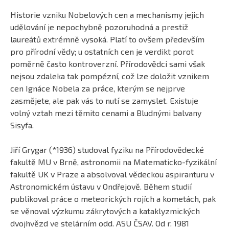
Historie vzniku Nobelových cen a mechanismy jejich
udělování je nepochybně pozoruhodná a prestiž
laureátů extrémně vysoká. Platí to ovšem především
pro přírodní vědy; u ostatních cen je verdikt porot
poměrně často kontroverzní. Přírodovědci sami však
nejsou zdaleka tak pompézní, což lze doložit vznikem
cen Ignáce Nobela za práce, kterým se nejprve
zasmějete, ale pak vás to nutí se zamyslet. Existuje
volný vztah mezi těmito cenami a Bludnými balvany
Sisyfa.
Jiří Grygar (*1936) studoval fyziku na Přírodovědecké
fakultě MU v Brně, astronomii na Matematicko-fyzikální
fakultě UK v Praze a absolvoval vědeckou aspiranturu v
Astronomickém ústavu v Ondřejově. Během studií
publikoval práce o meteorických rojích a kometách, pak
se věnoval výzkumu zákrytových a kataklyzmických
dvojhvězd ve stelárním odd. ASU ČSAV. Od r. 1981