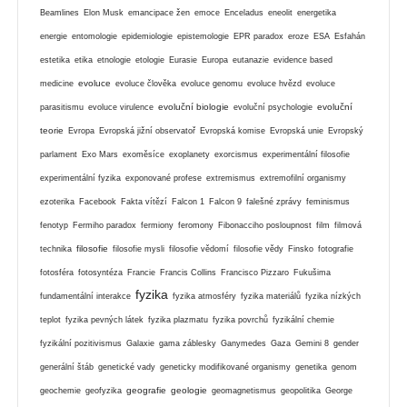
Beamlines
Elon Musk
emancipace žen
emoce
Enceladus
eneolit
energetika
energie
entomologie
epidemiologie
epistemologie
EPR paradox
eroze
ESA
Esfahán
estetika
etika
etnologie
etologie
Eurasie
Europa
eutanazie
evidence based
evoluce
medicine
evoluce člověka
evoluce genomu
evoluce hvězd
evoluce
evoluční biologie
evoluční
parasitismu
evoluce virulence
evoluční psychologie
teorie
Evropa
Evropská jižní observatoř
Evropská komise
Evropská unie
Evropský
parlament
Exo Mars
exoměsíce
exoplanety
exorcismus
experimentální filosofie
experimentální fyzika
exponované profese
extremismus
extremofilní organismy
ezoterika
Facebook
Fakta vítězí
Falcon 1
Falcon 9
falešné zprávy
feminismus
fenotyp
Fermiho paradox
fermiony
feromony
Fibonacciho posloupnost
film
filmová
filosofie
technika
filosofie mysli
filosofie vědomí
filosofie vědy
Finsko
fotografie
fotosféra
fotosyntéza
Francie
Francis Collins
Francisco Pizzaro
Fukušima
fyzika
fundamentální interakce
fyzika atmosféry
fyzika materiálů
fyzika nízkých
teplot
fyzika pevných látek
fyzika plazmatu
fyzika povrchů
fyzikální chemie
fyzikální pozitivismus
Galaxie
gama záblesky
Ganymedes
Gaza
Gemini 8
gender
generální štáb
genetické vady
geneticky modifikované organismy
genetika
genom
geografie
geologie
geochemie
geofyzika
geomagnetismus
geopolitika
George