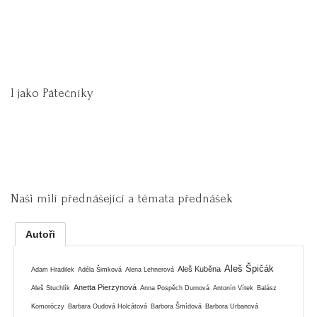
I jako Pátečníky
Naši milí přednášející a témata přednášek
Autoři
Aleš Špičák
Aleš Kuběna
Adam Hradilek
Adéla Šimková
Alena Lehnerová
Anetta Pierzynová
Aleš Stuchlík
Anna Pospěch Durnová
Antonín Vítek
Balász
Komoróczy
Barbara Oudová Holcátová
Barbora Šmídová
Barbora Urbanová