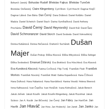
Bohuslav Rudolf
Břetislav Fajkus
Břetislav Tureček
Bohumír Janský
Claire Klingenberg
Bronislav Ostřanský
Cyril Brom
Cyril Hoschl
Dagmar Krejčí
Dan Černý
Dagmar Lálová
Dan Bárta
Dana Drábová
Daniel Koťátko
Daniel
Madzia
Daniel Scheirich
Daniel Stach
Darina Vymětalíková
David Anthony
David Černý
David Heyrovský
Procházka
David Král
David Šanc
David Schmoranzer
David Storch
David Svoboda
David Vokrouhlický
Dušan
Denisa Kubániová
Denisa Nečasová
Drahomír Suchánek
Majer
Dušan Prokop
Eliška Klozová
Eliška Mikysková
Eliška Selinger
Emanuel Žďárský
Eliška Svobodová
Eva Broklová
Eva Höschlová
Eva Klusová
Eva Kundtová Klocová
František
Fatima Cvrčková
Filip Tvrdý
František Flodr
Morkes
František Novotný
František Wald
Galina Kopaněvová
Hana Čížková
Hana Dufková
Hana Habartová
Hana Navrátilová
Hanina Veselá
Helena Illnerová
Irena Kalhousová
Ivan Čepička
Ivan Horáček
Ivana Kolmašová
Jakub Benech
Jakub Jelínek
Jakub Kroulík
Jakub Kroulík-Klingenberg
Jakub Rozehnal
Jakub
Jan Fábry
Jan
Szánzo
Jan A. Kozák
Jan Bičovský
Jan Černý
Jan Havlíček
Jan Hlaváč
Jan Janko
Havlík
Jan Hora
Jan Hrubecký
Jan Janek
Jan