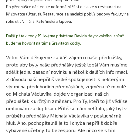
Po přednášce následuje neformální část diskuze v restauraci na
Křižovatce (Uterus). Restaurace se nachází poblíž budovy fakulty na
rohu ulic Viničná, Kateřinská a Lipová.
Další pátek, tedy 19. května přivítáme Davida Heyrovského, snímž
budeme hovořit na téma Gravitační čočky.
Velmi Vám děkujeme za Váš zájem o naše přednášky,
proto aby byly naše přednášky ještě lepší Vám musíme
sdělit jednu zásadní novinku a několik dalších informací.
Z důvodu naší nepříliš velké spokojenosti s některými
věcmi na předchodích přednáškách, zejména té minulé
od Michala Václavíka, dojde v organizaci našich
přednášek k určitým změnám. Pro Ty, kteří to již vědí se
omlouvám za duplikaci. Příliš se nám nelíbilo, jaký byl v
průběhu přednášky Michala Václavíka v posluchárně
hluk. Ano, pochopitelně je to i chyba nepříliš dobře
vybavené učebny, to bezesporu. Ale něco se s tím