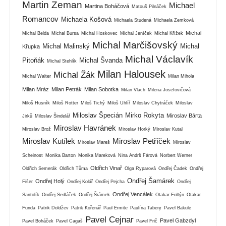
Martin Zeman
Michael
Martina Boháčová
Matouš Pilnáček
Romancov
Michaela Košová
Michaela Studená
Michaela Zemková
Michal
Michal Belda
Michal Bursa
Michal Hoskovec
Michal Jeníček
Michal Křížek
Michal Marčišovský
Michal Malinský
Michal
Křupka
Michal Václavík
Pitoňák
Michal Švanda
Michal Stehlík
Milan Halousek
Michal Žák
Michal Walter
Milan Mihola
Milan Mráz
Milan Petrák
Milan Sobotka
Milan Vlach
Milena Josefovičová
Miloš Husník
Miloš Rotter
Miloš Tichý
Miloš Uhlíř
Miloslav Chytráček
Miloslav
Miloslav Špecián
Mirko Rokyta
Miroslav Bárta
Jirků
Miloslav Šindelář
Miroslav Havránek
Miroslav Brož
Miroslav Horký
Miroslav Kutal
Miroslav Kutílek
Miroslav Petříček
Miroslav Mareš
Miroslav
Scheinost
Monika Barton
Monika Mareková
Nina Andrš Fárová
Norbert Werner
Oldřich Vinař
Oldřich Semerák
Oldřich Tůma
Olga Ryparová
Ondřej Čadek
Ondřej
Ondřej Šamárek
Ondřej Holý
Fišer
Ondřej Kolář
Ondřej Pejcha
Ondřej
Ondřej Vencálek
Santolík
Ondřej Sedláček
Ondřej Šrámek
Otakar Foltýn
Otakar
Funda
Patrik Doldžev
Patrik Kořenář
Paul Ermite
Paulína Tabery
Pavel Bakule
Pavel Cejnar
Pavel Gabzdyl
Pavel Boháček
Pavel Cagaš
Pavel Frič