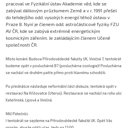
pracoval ve Fyzikální ústav Akademie věd, kde se
zabýval dálkovým průzkumem Země a v r. 1991 přešel
do tehdejšího odd. vysokých energií téhož ústavu v
Praze 8. Nyní je členem odd. astročásticové fyziky FZU
AV ČR, kde se zabývá extrémně energetickým
kosmickým zářením. Je zakládajícím členem Učené
společnosti ČR.
Místo konání: Budova Přírodovědecké fakulty UK, Viničná 7, tentokrát
budeme opět v posluchárně B7 (posluchárna zoologie)! Posluchárna
se nachází ve druhém patře přímo proti hlavnímu schodišti.
Po přednášce následuje neformální část diskuze, tentokrá opět v
restauraci Na Křižovatce (Uterus). Restaurace se nachází na rohu ulic
Kateřinská, Lipová a Viničná.
Milí Pátečníci.
I tentokrát se sejdeme na Přírodovědecké fakultě UK. Opět Vás
prosím, abyste přišli včas, tedy na 17:00.