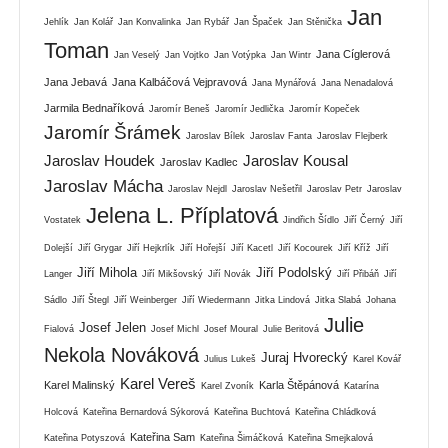
Jan
Jehlík
Jan Kolář
Jan Konvalinka
Jan Rybář
Jan Špaček
Jan Stěnička
Toman
Jana Cíglerová
Jan Veselý
Jan Vojtko
Jan Votýpka
Jan Wintr
Jana Jebavá
Jana Kalbáčová Vejpravová
Jana Mynářová
Jana Nenadalová
Jarmila Bednaříková
Jaromír Beneš
Jaromír Jedlička
Jaromír Kopeček
Jaromír Šrámek
Jaroslav Bílek
Jaroslav Fanta
Jaroslav Flejberk
Jaroslav Houdek
Jaroslav Kousal
Jaroslav Kadlec
Jaroslav Mácha
Jaroslav Nejdl
Jaroslav Nešetřil
Jaroslav Petr
Jaroslav
Jelena L. Příplatová
Vostatek
Jindřich Šídlo
Jiří Černý
Jiří
Dolejší
Jiří Grygar
Jiří Hejkrlík
Jiří Hořejší
Jiří Kacetl
Jiří Kocourek
Jiří Kříž
Jiří
Jiří Mihola
Jiří Podolský
Langer
Jiří Mikšovský
Jiří Novák
Jiří Přibáň
Jiří
Sádlo
Jiří Štegl
Jiří Weinberger
Jiří Wiedermann
Jitka Lindová
Jitka Slabá
Johana
Julie
Josef Jelen
Fialová
Josef Michl
Josef Moural
Julie Beritová
Nekola Nováková
Juraj Hvorecký
Julius Lukeš
Karel Kovář
Karel Vereš
Karel Malinský
Karla Štěpánová
Karel Zvoník
Katarína
Holcová
Kateřina Bernardová Sýkorová
Kateřina Buchtová
Kateřina Chládková
Kateřina Sam
Kateřina Potyszová
Kateřina Šimáčková
Kateřina Smejkalová