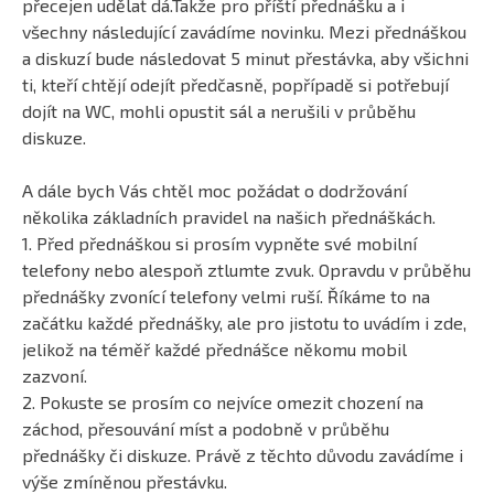
přecejen udělat dá.
Takže pro příští přednášku a i
všechny následující zavádíme novinku. Mezi přednáškou
a diskuzí bude následovat 5 minut přestávka, aby všichni
ti, kteří chtějí odejít předčasně, popřípadě si potřebují
dojít na WC, mohli opustit sál a nerušili v průběhu
diskuze.
A dále bych Vás chtěl moc požádat o dodržování
několika základních pravidel na našich přednáškách.
1. Před přednáškou si prosím vypněte své mobilní
telefony nebo alespoň ztlumte zvuk. Opravdu v průběhu
přednášky zvonící telefony velmi ruší. Říkáme to na
začátku každé přednášky, ale pro jistotu to uvádím i zde,
jelikož na téměř každé přednášce někomu mobil
zazvoní.
2. Pokuste se prosím co nejvíce omezit chození na
záchod, přesouvání míst a podobně v průběhu
přednášky či diskuze. Právě z těchto důvodu zavádíme i
výše zmíněnou přestávku.