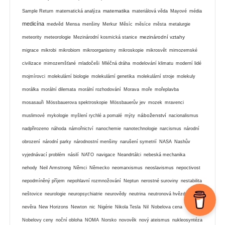
matematika
Sample Return
matematická analýza
materiálová věda
Mayové
média
medicína
medvěd
Mensa
menšiny
Merkur
Měsíc
měsíce
města
metalurgie
mezinárodní vztahy
meteority
meteorologie
Mezinárodní kosmická stanice
migrace
mikrobi
mikrobiom
mikroorganismy
mikroskopie
mikrosvět
mimozemské
civilizace
mimozemšťané
mladočeši
Mléčná dráha
modelování klimatu
moderní lidé
mojmírovci
molekulární biologie
molekulární genetika
molekulární stroje
molekuly
morálka
morální dilemata
morální rozhodování
Morava
moře
mořeplavba
mosasauři
Mössbauerova spektroskopie
Mössbauerův jev
mozek
mravenci
náboženství
muslimové
mykologie
myšlení rychlé a pomalé
mýty
nacionalismus
nadpřirozeno
náhoda
námořnictví
nanochemie
nanotechnologie
narcismus
národní
obrození
národní parky
národnostní menšiny
narušení symetrií
NASA
Nashův
vyjednávací problém
násilí
NATO
navigace
Neandrtálci
nebeská mechanika
nehody
Neil Armstrong
Němci
Německo
neomarxismus
neoslavismus
nepoctivost
nepodmíněný příjem
nepohlavní rozmnožování
Neptun
nerostné suroviny
nestabilita
neštovice
neurologie
neuropsychiatrie
neurovědy
neutrina
neutronová hvězda
nevěra
New Horizons
Newton
nic
Nigérie
Nikola Tesla
Nil
Nobelova cena
Nobelovy ceny
noční obloha
NOMA
Norsko
novověk
nový ateismus
nukleosyntéza