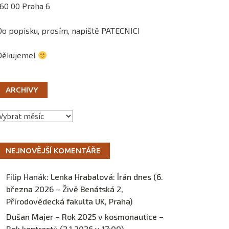
160 00 Praha 6
Do popisku, prosím, napiště PATECNICI
Děkujeme!
ARCHIVY
Archivy
NEJNOVĚJŠÍ KOMENTÁŘE
Filip Hanák
:
Lenka Hrabalová: Írán dnes (6.
března 2026 – Živě Benátská 2,
Přírodovědecká fakulta UK, Praha)
Dušan Majer – Rok 2025 v kosmonautice –
Rok kontrastů (2.1.2026 v 17:00) –