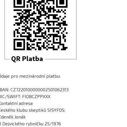
Údaje pro mezinárodní platbu:
IBAN: CZ7220100000002501062313
BIC/SWIFT: FIOBCZPPXXX
Kontaktní adresa
Českého klubu skeptiků SISYFOS:
Zdeněk Jonák
U Dejvického rybníčku 25/1976