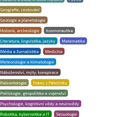
Geografie, cestování
Geologie a planetologie
Historie, archeologie
Kosmonautika
Literatura, lingvistika, jazyky
Matematika
Média a žurnalistika
Medicína
Meteorologie a klimatologie
Náboženství, mýty, konspirace
Paleontologie
Pokec s Pátečníky
Politologie, geopolitika a vojenství
Psychologie, kognitivní vědy a neurovědy
Robotika, kybernetika a IT
Sexuologie