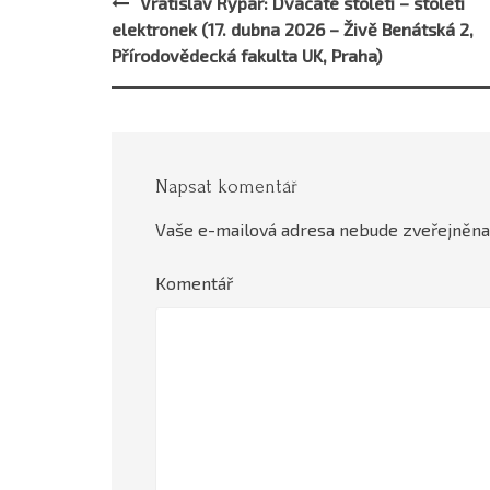
Vratislav Rýpar: Dvacáté století – století
Post
elektronek (17. dubna 2026 – Živě Benátská 2,
navigation
Přírodovědecká fakulta UK, Praha)
Napsat komentář
Vaše e-mailová adresa nebude zveřejněna
Komentář