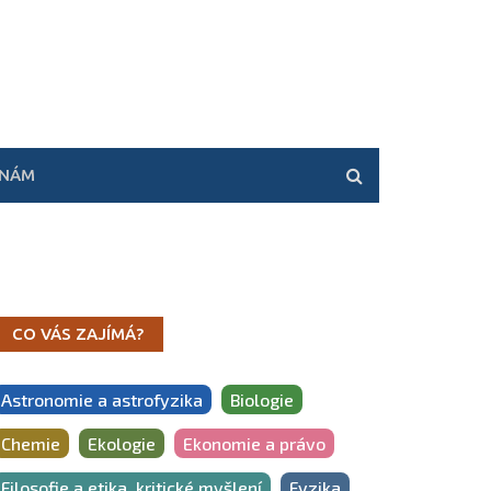
 NÁM
CO VÁS ZAJÍMÁ?
Astronomie a astrofyzika
Biologie
Chemie
Ekologie
Ekonomie a právo
Filosofie a etika, kritické myšlení
Fyzika