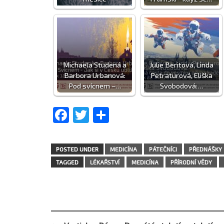
Michaela Studená a
Julie Beritová, Linda
Barbora Urbanová:
Petraturová, Eliška
Pod svícnem –…
Svobodová:…
Facebook
Twitter
Share
POSTED UNDER
MEDICÍNA
PÁTEČNÍCI
PŘEDNÁŠKY
TAGGED
LÉKAŘSTVÍ
MEDICÍNA
PŘÍRODNÍ VĚDY