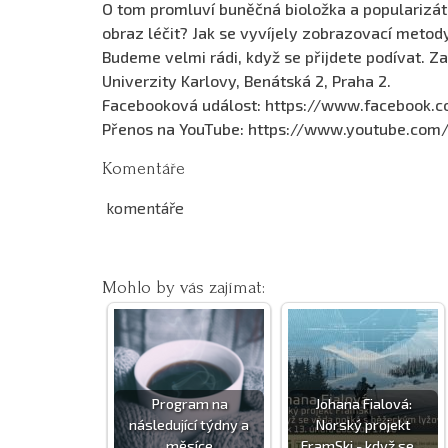
O tom promluví buněčná bioložka a popularizá
obraz léčit? Jak se vyvíjely zobrazovací metody
Budeme velmi rádi, když se přijdete podívat. Z
Univerzity Karlovy, Benátská 2, Praha 2.
Facebooková událost: https://www.facebook
Přenos na YouTube: https://www.youtube.c
Komentáře
komentáře
Mohlo by vás zajímat:
Program na
Johana Fialová:
následující týdny a
Norský projekt
měsíce
FramSki - když se…