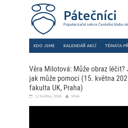
Skip
to
Pátečníci
content
Popularizační sekce Českého klubu s
KDO JSME
KALENDÁŘ AKCÍ
TÉMATA P
Věra Milotová: Může obraz léčit? 
jak může pomoci (15. května 202
fakulta UK, Praha)
12 května, 2026
Vítek