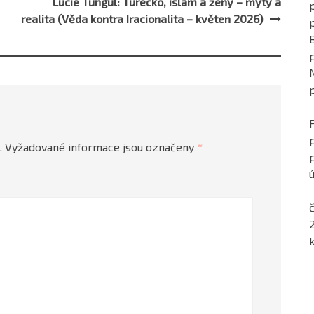
Lucie Tungul: Turecko, islám a ženy – mýty a
p
realita (Věda kontra Iracionalita – květen 2026)
.
Vyžadované informace jsou označeny
*
ú
č