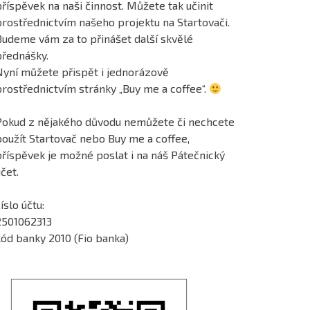
říspěvek na naši činnost. Můžete tak učinit
prostřednictvím našeho projektu na Startovači.
Budeme vám za to přinášet další skvělé
přednášky.
Nyní můžete přispět i jednorázově
prostřednictvím stránky „Buy me a coffee“.
Pokud z nějakého důvodu nemůžete či nechcete
použít Startovač nebo Buy me a coffee,
příspěvek je možné poslat i na náš Pátečnický
čet.
íslo účtu:
2501062313
kód banky 2010 (Fio banka)