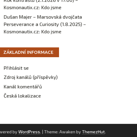
Kosmonautix.cz
:
Kdo jsme
Dušan Majer – Marsovská dvojčata
Perseverance a Curiosity (1.8.2025) –
Kosmonautix.cz
:
Kdo jsme
ZÁKLADNÍ INFORMACE
Přihlásit se
Zdroj kanálů (příspěvky)
Kanál komentářů
Česká lokalizace
owered by
WordPress
.
|
Theme: Awaken by
ThemezHut
.