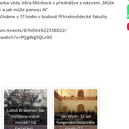
torka vědy Věra Milotová v přednášce s názvem „Může
 a jak může pomoci AI“.
ačínáme v 17 hodin v budově Přírodovědecké fakulty
.com/events/874044922338022/
om/watch?v=PQgWgSQLx90
Luboš Brabenec: Jak
můžeme měnit
Jan Wintr: 32 let
mozek? Od
fungování Ústavního
šarlatánů…
soudu (17.…