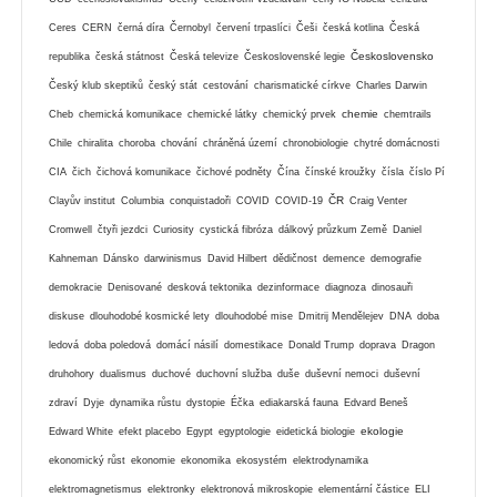
Ceres
CERN
černá díra
Černobyl
červení trpaslíci
Češi
česká kotlina
Česká
Československo
republika
česká státnost
Česká televize
Československé legie
Český klub skeptiků
český stát
cestování
charismatické církve
Charles Darwin
chemie
Cheb
chemická komunikace
chemické látky
chemický prvek
chemtrails
Chile
chiralita
choroba
chování
chráněná území
chronobiologie
chytré domácnosti
CIA
čich
čichová komunikace
čichové podněty
Čína
čínské kroužky
čísla
číslo Pí
ČR
Clayův institut
Columbia
conquistadoři
COVID
COVID-19
Craig Venter
Cromwell
čtyři jezdci
Curiosity
cystická fibróza
dálkový průzkum Země
Daniel
Kahneman
Dánsko
darwinismus
David Hilbert
dědičnost
demence
demografie
demokracie
Denisované
desková tektonika
dezinformace
diagnoza
dinosauři
diskuse
dlouhodobé kosmické lety
dlouhodobé mise
Dmitrij Mendělejev
DNA
doba
ledová
doba poledová
domácí násilí
domestikace
Donald Trump
doprava
Dragon
druhohory
dualismus
duchové
duchovní služba
duše
duševní nemoci
duševní
zdraví
Dyje
dynamika růstu
dystopie
Éčka
ediakarská fauna
Edvard Beneš
ekologie
Edward White
efekt placebo
Egypt
egyptologie
eidetická biologie
ekonomický růst
ekonomie
ekonomika
ekosystém
elektrodynamika
elektromagnetismus
elektronky
elektronová mikroskopie
elementární částice
ELI