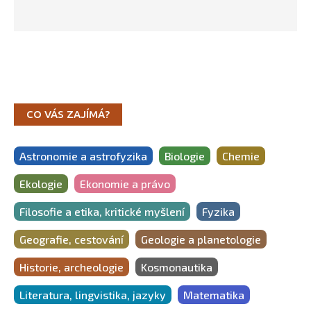
CO VÁS ZAJÍMÁ?
Astronomie a astrofyzika
Biologie
Chemie
Ekologie
Ekonomie a právo
Filosofie a etika, kritické myšlení
Fyzika
Geografie, cestování
Geologie a planetologie
Historie, archeologie
Kosmonautika
Literatura, lingvistika, jazyky
Matematika