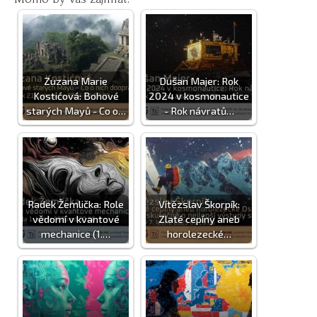
Zuzana Marie
Dušan Majer: Rok
Kostićová: Bohové
2024 v kosmonautice
starých Mayů - Co o…
- Rok návratů…
Radek Žemlička: Role
Vítězslav Škorpík:
vědomí v kvantové
Zlaté cepíny aneb
mechanice (1.…
horolezecké…