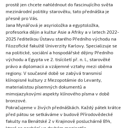
prostě jen chcete nahlédnout do fascinujícího světa
mezinárodní politiky starověku, tato přednáška je
přesně pro Vás.
Jana Mynářová je asyrioložka a egyptoložka,
profesorka dějin a kultur Asie a Afriky a v letech 2022-
2025 ředitelkou Ústavu starého Předního východu na
Filozofické fakultě Univerzity Karlovy. Specializuje se
na politické, sociální a hospodářské dějiny Předního
východu a Egypta ve 2. tisíciletí př. n. l., starověké
právo a diplomacii a vzájemné vztahy mezi oběma
regiony. V současné době se zabývá transmisí
klínopisné kultury z Mezopotámie do Levanty,
materialistou písemných dokumentů a
mimojazykovými aspekty klínového písma v době
bronzové.
Pokračujeme v živých přednáškách. Každý pátek krátce
před pátou se setkáváme v budově Přírodovědecké
fakulty na Benátské 2 v Krajinově posluchárně B14,
která se nachází ve druhém mezipatře.