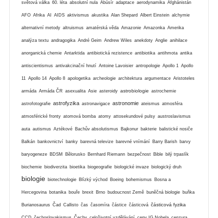
světová válka
60. léta
absolutní nula
Abúsír
adaptace
aerodynamika
Afghánistán
AFO
Afrika
AI
AIDS
aktivismus
akustika
Alan Shepard
Albert Einstein
alchymie
alternativní metody
altruismus
amatérská věda
Amazonie
Amazonka
Amerika
analýza textu
andragogika
André Geim
Andrew Wiles
anekdoty
Anglie
anihilace
anorganická chemie
Antarktida
antibiotická rezistence
antibiotika
antihmota
antika
antiscientismus
antivakcinační hnutí
Antoine Lavoisier
antropologie
Apollo 1
Apollo
11
Apollo 14
Apollo 8
apologetika
archeologie
architektura
argumentace
Aristoteles
astrobiologie
armáda
Armáda ČR
asexualita
Asie
asteroidy
astrochemie
astrofyzika
astronomie
astrofotografie
astronavigace
ateismus
atmosféra
atmosférické fronty
atomová bomba
atomy
attosekundové pulsy
austroslavismus
auta
autismus
Aztékové
Bachův absolutismus
Bajkonur
bakterie
balistické nosiče
Balkán
bankovnictví
banky
barevná televize
barevné vnímání
Barry Barish
barvy
baryogeneze
BDSM
Bělorusko
Bernhard Riemann
bezpečnost
Bible
bilý trpaslík
biochemie
biodiverzita
bioetika
biogeografie
biologické invaze
biologický druh
biologie
biotechnologie
Blízký východ
Boeing
bohemismus
Bosna a
Hercegovina
botanika
bouře
brexit
Brno
budoucnost Země
buněčná biologie
buňka
částicová fyzika
Burianosaurus
Čad
Callisto
čas
časomíra
částice
částicová
CCD
čechoslovakismus
Čechy
celoživotní vzdělávání
ceny IG Nobela
cenzura