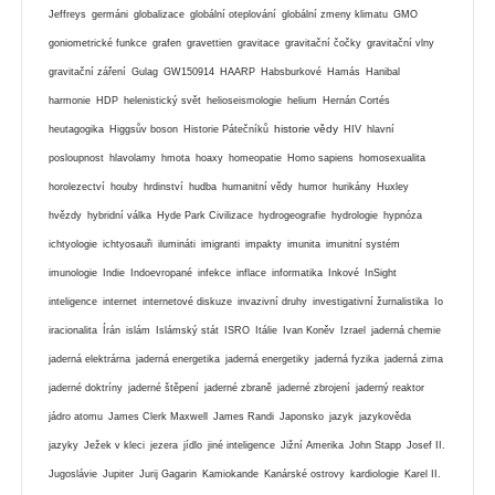
Jeffreys
germáni
globalizace
globální oteplování
globální zmeny klimatu
GMO
goniometrické funkce
grafen
gravettien
gravitace
gravitační čočky
gravitační vlny
gravitační záření
Gulag
GW150914
HAARP
Habsburkové
Hamás
Hanibal
harmonie
HDP
helenistický svět
helioseismologie
helium
Hernán Cortés
historie vědy
heutagogika
Higgsův boson
Historie Pátečníků
HIV
hlavní
posloupnost
hlavolamy
hmota
hoaxy
homeopatie
Homo sapiens
homosexualita
horolezectví
houby
hrdinství
hudba
humanitní vědy
humor
hurikány
Huxley
hvězdy
hybridní válka
Hyde Park Civilizace
hydrogeografie
hydrologie
hypnóza
ichtyologie
ichtyosauři
ilumináti
imigranti
impakty
imunita
imunitní systém
imunologie
Indie
Indoevropané
infekce
inflace
informatika
Inkové
InSight
inteligence
internet
internetové diskuze
invazivní druhy
investigativní žurnalistika
Io
iracionalita
Írán
islám
Islámský stát
ISRO
Itálie
Ivan Koněv
Izrael
jaderná chemie
jaderná elektrárna
jaderná energetika
jaderná energetiky
jaderná fyzika
jaderná zima
jaderné doktríny
jaderné štěpení
jaderné zbraně
jaderné zbrojení
jaderný reaktor
jádro atomu
James Clerk Maxwell
James Randi
Japonsko
jazyk
jazykověda
jazyky
Ježek v kleci
jezera
jídlo
jiné inteligence
Jižní Amerika
John Stapp
Josef II.
Jugoslávie
Jupiter
Jurij Gagarin
Kamiokande
Kanárské ostrovy
kardiologie
Karel II.