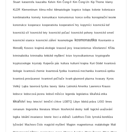
Stuart
katastrofa
kauzalita
Kelvin
Kim Čong-Il
Kim Čong-Un
Kip Thorne
klamy
klimatologie
KLDR
Klementinum
klima měst
kognice
kolaps
kolonie
kolonizace
konspirační teorie
kombinatorika
komety
komunikace
komunismus
konce světa
konstrukce
kooperace
kooperativita
kooperativní hry
kopytníci
kosmická loď
kosmická síť
kosmické lety
kosmické počasí
kosmické pohony
kosmické smetí
kosmonautika
kosmologie
kosmické stanice
kosmické záření
Kosntantin a
Metoděj
Kosovo
krajinná ekologie
krasové jevy
kreacionismus
křesťanství
Křída
kritické myšlení
kriminalistika
kriminalita
krize
kryovulkanismus
kryptografie
kryptozoologie
krystaly
Kuiperův pás
kultura
kulturní krajina
Kurt Gödel
kvantová
kvantová fyzika
biologie
kvantová chemie
kvantová mechanika
kvantová optika
kvantová provázanost
kvantové počítače
kvark-gluonové plazma
kvasary
Kyros
Veliký
Lajka
laserová fyzika
lasery
láska
Latinská Amerika
Lawrence Krauss
ledovce
ledovcová jezera
ledové měsíce
legenda
legislativa
lékařská etika
lékařství
lesy
letectví
letniční církve
LGBTQ
Libye
lidská práva
LIGO
limes
romanum
lingvistika
literatura
lithium
litosferické desky
lodě
logické uvažování
logika
lokální invariance
loterie
lovci a sběrači
Ludolfovo číslo
lymská borelióza
lyžování
Machovo číslo
magické myšlení
Magion
magnetismus
malakologie
Mali