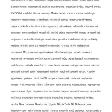
Mars
Malostranský hřbitov
manipulace
mapa
Marcus Aurelius
Marie Terezie
Mars
matematika
Sample Return
matematická analýza
materiálová věda
Mayové
média
medicína
medvěd
Mensa
menšiny
Merkur
Měsíc
měsíce
města
metalurgie
mezinárodní vztahy
meteority
meteorologie
Mezinárodní kosmická stanice
migrace
mikrobi
mikrobiom
mikroorganismy
mikroskopie
mikrosvět
mimozemské
civilizace
mimozemšťané
mladočeši
Mléčná dráha
modelování klimatu
moderní lidé
mojmírovci
molekulární biologie
molekulární genetika
molekulární stroje
molekuly
morálka
morální dilemata
morální rozhodování
Morava
moře
mořeplavba
mosasauři
Mössbauerova spektroskopie
Mössbauerův jev
mozek
mravenci
náboženství
muslimové
mykologie
myšlení rychlé a pomalé
mýty
nacionalismus
nadpřirozeno
náhoda
námořnictví
nanochemie
nanotechnologie
narcismus
národní
obrození
národní parky
národnostní menšiny
narušení symetrií
NASA
Nashův
vyjednávací problém
násilí
NATO
navigace
Neandrtálci
nebeská mechanika
nehody
Neil Armstrong
Němci
Německo
neomarxismus
neoslavismus
nepoctivost
nepodmíněný příjem
nepohlavní rozmnožování
Neptun
nerostné suroviny
nestabilita
neštovice
neurologie
neuropsychiatrie
neurovědy
neutrina
neutronová hvězda
nevěra
New Horizons
Newton
nic
Nigérie
Nikola Tesla
Nil
Nobelova cena
Nobelovy ceny
noční obloha
NOMA
Norsko
novověk
nový ateismus
nukleosyntéza