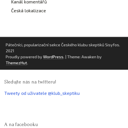
Kanál komentářů
Česká lokalizace
Pátečníci, popularizační sekce Českého klubu skeptiků Sisyfos.
2021
Proudly powered by
WordPress
.
|
Theme: Awaken by
ThemezHut
.
Sledujte nás na twitteru!
Tweety od uživatele @klub_skeptiku
A na facebooku