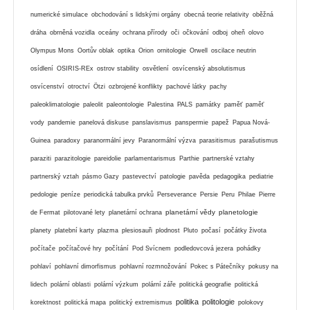
numerické simulace
obchodování s lidskými orgány
obecná teorie relativity
oběžná
dráha
obrněná vozidla
oceány
ochrana přírody
oči
očkování
odboj
oheň
olovo
Olympus Mons
Oortův oblak
optika
Orion
ornitologie
Orwell
oscilace neutrin
osídlení
OSIRIS-REx
ostrov stability
osvětlení
osvícenský absolutismus
osvícenství
otroctví
Ötzi
ozbrojené konflikty
pachové látky
pachy
paleoklimatologie
paleolit
paleontologie
Palestina
PALS
památky
paměť
paměť
vody
pandemie
panelová diskuse
panslavismus
panspermie
papež
Papua Nová-
Guinea
paradoxy
paranormální jevy
Paranormální výzva
parasitismus
parašutismus
paraziti
parazitologie
pareidolie
parlamentarismus
Parthie
partnerské vztahy
partnerský vztah
pásmo Gazy
pastevectví
patologie
pavěda
pedagogika
pediatrie
pedologie
peníze
periodická tabulka prvků
Perseverance
Persie
Peru
Philae
Pierre
planetární vědy
planetologie
de Fermat
pilotované lety
planetární ochrana
planety
platební karty
plazma
plesiosauři
plodnost
Pluto
počasí
počátky života
počítače
počítačové hry
počítání
Pod Svícnem
podledovcová jezera
pohádky
pohlaví
pohlavní dimorfismus
pohlavní rozmnožování
Pokec s Pátečníky
pokusy na
lidech
polární oblasti
polární výzkum
polární záře
politická geografie
politická
politika
politologie
korektnost
politická mapa
politický extremismus
polokovy