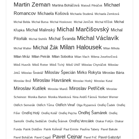
Martin Zeman
Michael
Martina Boháčová
Matouš Pilnáček
Romancov
Michaela Košová
Michaela Studená
Michaela Zemková
Michal
Michal Belda
Michal Bursa
Michal Hoskovec
Michal Jeníček
Michal Křížek
Michal Marčišovský
Michal Malinský
Michal
Křupka
Michal Václavík
Pitoňák
Michal Švanda
Michal Stehlík
Milan Halousek
Michal Žák
Michal Walter
Milan Mihola
Milan Mráz
Milan Petrák
Milan Sobotka
Milan Vlach
Milena Josefovičová
Miloš Husník
Miloš Rotter
Miloš Tichý
Miloš Uhlíř
Miloslav Chytráček
Miloslav
Miloslav Špecián
Mirko Rokyta
Miroslav Bárta
Jirků
Miloslav Šindelář
Miroslav Havránek
Miroslav Brož
Miroslav Horký
Miroslav Kutal
Miroslav Kutílek
Miroslav Petříček
Miroslav Mareš
Miroslav
Scheinost
Monika Barton
Monika Mareková
Nina Andrš Fárová
Norbert Werner
Oldřich Vinař
Oldřich Semerák
Oldřich Tůma
Olga Ryparová
Ondřej Čadek
Ondřej
Ondřej Šamárek
Ondřej Holý
Fišer
Ondřej Kolář
Ondřej Pejcha
Ondřej
Ondřej Vencálek
Santolík
Ondřej Sedláček
Ondřej Šrámek
Otakar Foltýn
Otakar
Funda
Patrik Doldžev
Patrik Kořenář
Paul Ermite
Paulína Tabery
Pavel Bakule
Pavel Cejnar
Pavel Gabzdyl
Pavel Boháček
Pavel Cagaš
Pavel Frič