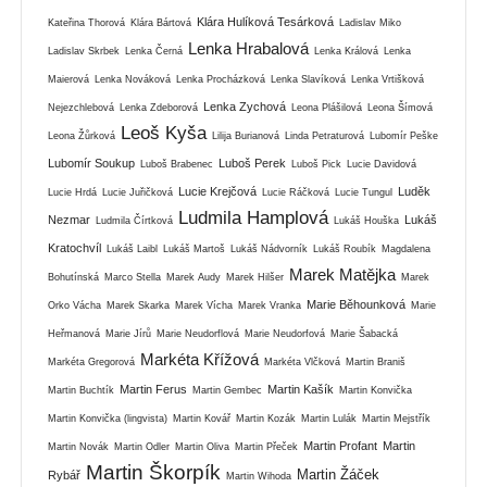
Klára Hulíková Tesárková
Kateřina Thorová
Klára Bártová
Ladislav Miko
Lenka Hrabalová
Ladislav Skrbek
Lenka Černá
Lenka Králová
Lenka
Maierová
Lenka Nováková
Lenka Procházková
Lenka Slavíková
Lenka Vrtišková
Lenka Zychová
Nejezchlebová
Lenka Zdeborová
Leona Plášilová
Leona Šímová
Leoš Kyša
Leona Žůrková
Lilija Burianová
Linda Petraturová
Lubomír Peške
Lubomír Soukup
Luboš Perek
Luboš Brabenec
Luboš Pick
Lucie Davidová
Lucie Krejčová
Luděk
Lucie Hrdá
Lucie Juřičková
Lucie Ráčková
Lucie Tungul
Ludmila Hamplová
Nezmar
Lukáš
Ludmila Čírtková
Lukáš Houška
Kratochvíl
Lukáš Laibl
Lukáš Martoš
Lukáš Nádvorník
Lukáš Roubík
Magdalena
Marek Matějka
Bohutínská
Marco Stella
Marek Audy
Marek Hilšer
Marek
Marie Běhounková
Orko Vácha
Marek Skarka
Marek Vícha
Marek Vranka
Marie
Heřmanová
Marie Jírů
Marie Neudorflová
Marie Neudorfová
Marie Šabacká
Markéta Křížová
Markéta Gregorová
Markéta Vlčková
Martin Braniš
Martin Ferus
Martin Kašík
Martin Buchtík
Martin Gembec
Martin Konvička
Martin Konvička (lingvista)
Martin Kovář
Martin Kozák
Martin Lulák
Martin Mejstřík
Martin Profant
Martin
Martin Novák
Martin Odler
Martin Oliva
Martin Přeček
Martin Škorpík
Martin Žáček
Rybář
Martin Wihoda