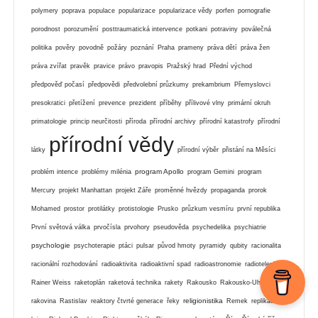
polymery
poprava
populace
popularizace
popularizace vědy
porfen
pornografie
porodnost
porozumění
posttraumatická intervence
potkani
potraviny
poválečná
politika
pověry
povodně
požáry
poznání
Praha
prameny
práva dětí
práva žen
práva zvířat
pravěk
pravice
právo
pravopis
Pražský hrad
Přední východ
předpověď počasí
předpovědi
předvolební průzkumy
prekambrium
Přemyslovci
presokratici
přetížení
prevence
prezident
příběhy
přílivové vlny
primární okruh
primatologie
princip neurčitosti
příroda
přírodní archivy
přírodní katastrofy
přírodní
přírodní vědy
látky
přírodní výběr
přistání na Měsíci
program Apollo
problém intence
problémy milénia
program Gemini
program
Mercury
projekt Manhattan
projekt Záře
proměnné hvězdy
propaganda
prorok
Mohamed
prostor
protilátky
protistologie
Prusko
průzkum vesmíru
první republika
První světová válka
prvočísla
prvohory
pseudověda
psychedelika
psychiatrie
psychologie
psychoterapie
ptáci
pulsar
původ hmoty
pyramidy
qubity
racionalita
racionální rozhodování
radioaktivita
radioaktivní spad
radioastronomie
radioteleskop
Rainer Weiss
raketoplán
raketová technika
rakety
Rakousko
Rakousko-Uhersko
religionistika
rakovina
Rastislav
reaktory čtvrté generace
řeky
Remek
replikační