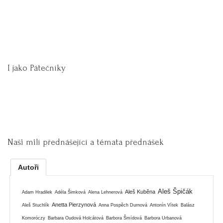
I jako Pátečníky
Naši milí přednášející a témata přednášek
Autoři
Aleš Špičák
Aleš Kuběna
Adam Hradilek
Adéla Šimková
Alena Lehnerová
Anetta Pierzynová
Aleš Stuchlík
Anna Pospěch Durnová
Antonín Vítek
Balász
Komoróczy
Barbara Oudová Holcátová
Barbora Šmídová
Barbora Urbanová