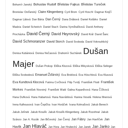
Bohuslav Rudolf
Břetislav Fajkus
Břetislav Tureček
Bohumír Janský
Claire Klingenberg
Bronislav Ostřanský
Cyril Brom
Cyril Hoschl
Dagmar Krejčí
Dan Černý
Dagmar Lálová
Dan Bárta
Dana Drábová
Daniel Koťátko
Daniel
Madzia
Daniel Scheirich
Daniel Stach
Darina Vymětalíková
David Anthony
David Černý
David Heyrovský
Procházka
David Král
David Šanc
David Schmoranzer
David Storch
David Svoboda
David Vokrouhlický
Dušan
Denisa Kubániová
Denisa Nečasová
Drahomír Suchánek
Majer
Dušan Prokop
Eliška Klozová
Eliška Mikysková
Eliška Selinger
Emanuel Žďárský
Eliška Svobodová
Eva Broklová
Eva Höschlová
Eva Klusová
Eva Kundtová Klocová
František
Fatima Cvrčková
Filip Tvrdý
František Flodr
Morkes
František Novotný
František Wald
Galina Kopaněvová
Hana Čížková
Hana Dufková
Hana Habartová
Hana Navrátilová
Hanina Veselá
Helena Illnerová
Irena Kalhousová
Ivan Čepička
Ivan Horáček
Ivana Kolmašová
Jakub Benech
Jakub Jelínek
Jakub Kroulík
Jakub Kroulík-Klingenberg
Jakub Rozehnal
Jakub
Jan Fábry
Jan
Szánzo
Jan A. Kozák
Jan Bičovský
Jan Černý
Jan Havlíček
Jan Hlaváč
Jan Janko
Havlík
Jan Hora
Jan Hrubecký
Jan Janek
Jan