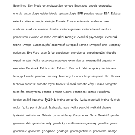
Beamlines
Elon Musk
emancipace žen
emoce
Enceladus
eneolit
energetika
energie
entomologie
epidemiologie
epistemologie
EPR paradox
eroze
ESA
Esfahán
estetika
etika
etnologie
etologie
Eurasie
Europa
eutanazie
evidence based
evoluce
medicine
evoluce člověka
evoluce genomu
evoluce hvězd
evoluce
evoluční biologie
evoluční
parasitismu
evoluce virulence
evoluční psychologie
teorie
Evropa
Evropská jižní observatoř
Evropská komise
Evropská unie
Evropský
parlament
Exo Mars
exoměsíce
exoplanety
exorcismus
experimentální filosofie
experimentální fyzika
exponované profese
extremismus
extremofilní organismy
ezoterika
Facebook
Fakta vítězí
Falcon 1
Falcon 9
falešné zprávy
feminismus
fenotyp
Fermiho paradox
fermiony
feromony
Fibonacciho posloupnost
film
filmová
filosofie
technika
filosofie mysli
filosofie vědomí
filosofie vědy
Finsko
fotografie
fotosféra
fotosyntéza
Francie
Francis Collins
Francisco Pizzaro
Fukušima
fyzika
fundamentální interakce
fyzika atmosféry
fyzika materiálů
fyzika nízkých
teplot
fyzika pevných látek
fyzika plazmatu
fyzika povrchů
fyzikální chemie
fyzikální pozitivismus
Galaxie
gama záblesky
Ganymedes
Gaza
Gemini 8
gender
generální štáb
genetické vady
geneticky modifikované organismy
genetika
genom
geografie
geologie
geochemie
geofyzika
geomagnetismus
geopolitika
George