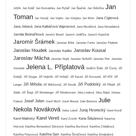
Jan
Jehlík
Jan Kolář
Jan Konvalinka
Jan Rybář
Jan Špaček
Jan Stěnička
Toman
Jana Cíglerová
Jan Veselý
Jan Vojtko
Jan Votýpka
Jan Wintr
Jana Jebavá
Jana Kalbáčová Vejpravová
Jana Mynářová
Jana Nenadalová
Jarmila Bednaříková
Jaromír Beneš
Jaromír Jedlička
Jaromír Kopeček
Jaromír Šrámek
Jaroslav Bílek
Jaroslav Fanta
Jaroslav Flejberk
Jaroslav Houdek
Jaroslav Kousal
Jaroslav Kadlec
Jaroslav Mácha
Jaroslav Nejdl
Jaroslav Nešetřil
Jaroslav Petr
Jaroslav
Jelena L. Příplatová
Vostatek
Jindřich Šídlo
Jiří Černý
Jiří
Dolejší
Jiří Grygar
Jiří Hejkrlík
Jiří Hořejší
Jiří Kacetl
Jiří Kocourek
Jiří Kříž
Jiří
Jiří Mihola
Jiří Podolský
Langer
Jiří Mikšovský
Jiří Novák
Jiří Přibáň
Jiří
Sádlo
Jiří Štegl
Jiří Weinberger
Jiří Wiedermann
Jitka Lindová
Jitka Slabá
Johana
Julie
Josef Jelen
Fialová
Josef Michl
Josef Moural
Julie Beritová
Nekola Nováková
Juraj Hvorecký
Julius Lukeš
Karel Kovář
Karel Vereš
Karel Malinský
Karla Štěpánová
Karel Zvoník
Katarína
Holcová
Kateřina Bernardová Sýkorová
Kateřina Buchtová
Kateřina Chládková
Kateřina Sam
Kateřina Potyszová
Kateřina Šimáčková
Kateřina Smejkalová