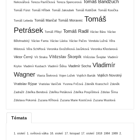
Tomáš Bandžuch
Nekovářová
Tereza Pavlíčková
Tereza Spencerová
Tomáš Fürst
Tomáš Hříbek
Tomáš Jakoubek
Tomáš Koblížek
Tomáš Kosička
Tomáš
Tomáš Mančal
Tomáš Moravec
Tomáš Lebeda
Petrásek
Tomáš Radil
Tomáš Přibyl
Václav Bára
Václav
Bělohradský
Václav Fanta
Václav Láska
Václav Pačes
Vendula Lužná
Věra
Milotová
Věra Schiffová
Veronika Gvoždíková Javůrková
Veronika Křesťanová
Vítězslav Škorpík
Viktor Černý
Vít Straka
Vítězslav Švejdar
Vladimír
Vladimír
Vladimír Socha
Krylov
Vladimír Kusbach
Vladimír Šiška
Wagner
Vojtěch Novotný
Vlasta Štekrová
Vojen Ložek
Vojtěch Barták
Vratislav Rýpar
Vratislav Vaníček
Yvonna Fričová
Zdeněk Kratochvíl
Zdeněk
Zadražil
Zdeňka Bendová
Zdeňka Petáková
Zdeňka Pospíšilová
Zdislav Šíma
Zdislava Pokorná
Zuzana Kříhová
Zuzana Marie Kostićová
Zuzana Musilová
Témata
1. století
1. světová válka
16. století
17. listopad
17. století
1918
1984
1989
2.