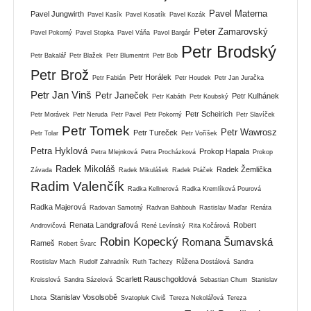
Pavel Materna
Pavel Jungwirth
Pavel Kasík
Pavel Kosatík
Pavel Kozák
Peter Zamarovský
Pavel Pokorný
Pavel Stopka
Pavel Váňa
Pavol Bargár
Petr Brodský
Petr Bakalář
Petr Blažek
Petr Blumentrit
Petr Bob
Petr Brož
Petr Horálek
Petr Fabián
Petr Houdek
Petr Jan Juračka
Petr Jan Vinš
Petr Janeček
Petr Kulhánek
Petr Kabáth
Petr Koubský
Petr Scheirich
Petr Morávek
Petr Neruda
Petr Pavel
Petr Pokorný
Petr Slavíček
Petr Tomek
Petr Wawrosz
Petr Tureček
Petr Tolar
Petr Voříšek
Petra Hyklová
Prokop Hapala
Petra Mlejnková
Petra Procházková
Prokop
Radek Mikoláš
Radek Žemlička
Závada
Radek Mikulášek
Radek Ptáček
Radim Valenčík
Radka Kellnerová
Radka Kremlíková Pourová
Radka Majerová
Radovan Samotný
Radvan Bahbouh
Rastislav Maďar
Renáta
Renata Landgrafová
Robert
Androvičová
René Levínský
Rita Kočárová
Robin Kopecký
Romana Šumavská
Rameš
Robert Švarc
Rostislav Mach
Rudolf Zahradník
Ruth Tachezy
Růžena Dostálová
Sandra
Scarlett Rauschgoldová
Kreisslová
Sandra Sázelová
Sebastian Chum
Stanislav
Stanislav Vosolsobě
Lhota
Svatopluk Civiš
Tereza Nekolářová
Tereza