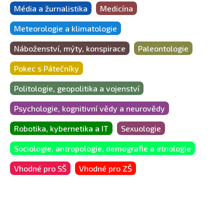
Média a žurnalistika
Medicína
Meteorologie a klimatologie
Náboženství, mýty, konspirace
Paleontologie
Pokec s Pátečníky
Politologie, geopolitika a vojenství
Psychologie, kognitivní vědy a neurovědy
Robotika, kybernetika a IT
Sexuologie
Sociologie, antropologie, demografie a etnologie
Vhodné pro SŠ
Vhodné pro ZŠ