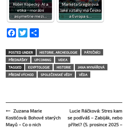
Robin Kopecký: AI a
Markéta Gregorová:
etika - morální
Jaké vztahy má Česko
asymetrie mezi…
a Evropa s…
Facebook
Twitter
Share
POSTED UNDER
HISTORIE, ARCHEOLOGIE
PÁTEČNÍCI
PŘEDNÁŠKY
UPCOMING
VIDEA
TAGGED
EGYPTOLOGIE
HISTORIE
JANA MYNÁŘOVÁ
PŘEDNÍ VÝCHOD
SPOLEČENSKÉ VĚDY
VĚDA
Zuzana Marie
Lucie Ráčková: Stres kam
Post
Kostićová: Bohové starých
se podíváš – Zabiják, nebo
navigation
Mayů – Co o nich
přítel? (5. prosince 2025 –