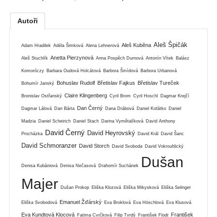
Autoři
Aleš Špičák
Aleš Kuběna
Adam Hradilek
Adéla Šimková
Alena Lehnerová
Anetta Pierzynová
Aleš Stuchlík
Anna Pospěch Durnová
Antonín Vítek
Balász
Komoróczy
Barbara Oudová Holcátová
Barbora Šmídová
Barbora Urbanová
Bohuslav Rudolf
Břetislav Fajkus
Břetislav Tureček
Bohumír Janský
Claire Klingenberg
Bronislav Ostřanský
Cyril Brom
Cyril Hoschl
Dagmar Krejčí
Dan Černý
Dagmar Lálová
Dan Bárta
Dana Drábová
Daniel Koťátko
Daniel
Madzia
Daniel Scheirich
Daniel Stach
Darina Vymětalíková
David Anthony
David Černý
David Heyrovský
Procházka
David Král
David Šanc
David Schmoranzer
David Storch
David Svoboda
David Vokrouhlický
Dušan
Denisa Kubániová
Denisa Nečasová
Drahomír Suchánek
Majer
Dušan Prokop
Eliška Klozová
Eliška Mikysková
Eliška Selinger
Emanuel Žďárský
Eliška Svobodová
Eva Broklová
Eva Höschlová
Eva Klusová
Eva Kundtová Klocová
František
Fatima Cvrčková
Filip Tvrdý
František Flodr