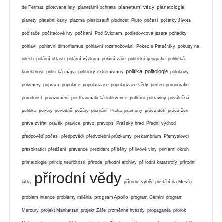
planetární vědy
planetologie
de Fermat
pilotované lety
planetární ochrana
planety
platební karty
plazma
plesiosauři
plodnost
Pluto
počasí
počátky života
počítače
počítačové hry
počítání
Pod Svícnem
podledovcová jezera
pohádky
pohlaví
pohlavní dimorfismus
pohlavní rozmnožování
Pokec s Pátečníky
pokusy na
lidech
polární oblasti
polární výzkum
polární záře
politická geografie
politická
politika
politologie
korektnost
politická mapa
politický extremismus
polokovy
polymery
poprava
populace
popularizace
popularizace vědy
porfen
pornografie
porodnost
porozumění
posttraumatická intervence
potkani
potraviny
poválečná
politika
pověry
povodně
požáry
poznání
Praha
prameny
práva dětí
práva žen
práva zvířat
pravěk
pravice
právo
pravopis
Pražský hrad
Přední východ
předpověď počasí
předpovědi
předvolební průzkumy
prekambrium
Přemyslovci
presokratici
přetížení
prevence
prezident
příběhy
přílivové vlny
primární okruh
primatologie
princip neurčitosti
příroda
přírodní archivy
přírodní katastrofy
přírodní
přírodní vědy
látky
přírodní výběr
přistání na Měsíci
program Apollo
problém intence
problémy milénia
program Gemini
program
Mercury
projekt Manhattan
projekt Záře
proměnné hvězdy
propaganda
prorok