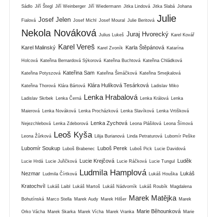
Sádlo
Jiří Štegl
Jiří Weinberger
Jiří Wiedermann
Jitka Lindová
Jitka Slabá
Johana
Julie
Josef Jelen
Fialová
Josef Michl
Josef Moural
Julie Beritová
Nekola Nováková
Juraj Hvorecký
Julius Lukeš
Karel Kovář
Karel Vereš
Karel Malinský
Karla Štěpánová
Karel Zvoník
Katarína
Holcová
Kateřina Bernardová Sýkorová
Kateřina Buchtová
Kateřina Chládková
Kateřina Sam
Kateřina Potyszová
Kateřina Šimáčková
Kateřina Smejkalová
Klára Hulíková Tesárková
Kateřina Thorová
Klára Bártová
Ladislav Miko
Lenka Hrabalová
Ladislav Skrbek
Lenka Černá
Lenka Králová
Lenka
Maierová
Lenka Nováková
Lenka Procházková
Lenka Slavíková
Lenka Vrtišková
Lenka Zychová
Nejezchlebová
Lenka Zdeborová
Leona Plášilová
Leona Šímová
Leoš Kyša
Leona Žůrková
Lilija Burianová
Linda Petraturová
Lubomír Peške
Lubomír Soukup
Luboš Perek
Luboš Brabenec
Luboš Pick
Lucie Davidová
Lucie Krejčová
Luděk
Lucie Hrdá
Lucie Juřičková
Lucie Ráčková
Lucie Tungul
Ludmila Hamplová
Nezmar
Lukáš
Ludmila Čírtková
Lukáš Houška
Kratochvíl
Lukáš Laibl
Lukáš Martoš
Lukáš Nádvorník
Lukáš Roubík
Magdalena
Marek Matějka
Bohutínská
Marco Stella
Marek Audy
Marek Hilšer
Marek
Marie Běhounková
Orko Vácha
Marek Skarka
Marek Vícha
Marek Vranka
Marie