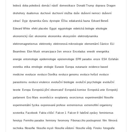
ledová
doba poledová
domácí násilí
domestikace
Donald Trump
doprava
Dragon
druhohory
dualismus
duchové
duchovní služba
duše
duševní nemoci
duševní
zdraví
Dyje
dynamika růstu
dystopie
Éčka
ediakarská fauna
Edvard Beneš
ekologie
Edward White
efekt placebo
Egypt
egyptologie
eidetická biologie
ekonomický růst
ekonomie
ekonomika
ekosystém
elektrodynamika
elektromagnetismus
elektronky
elektronová mikroskopie
elementární částice
ELI
Beamlines
Elon Musk
emancipace žen
emoce
Enceladus
eneolit
energetika
energie
entomologie
epidemiologie
epistemologie
EPR paradox
eroze
ESA
Esfahán
estetika
etika
etnologie
etologie
Eurasie
Europa
eutanazie
evidence based
evoluce
medicine
evoluce člověka
evoluce genomu
evoluce hvězd
evoluce
evoluční biologie
evoluční
parasitismu
evoluce virulence
evoluční psychologie
teorie
Evropa
Evropská jižní observatoř
Evropská komise
Evropská unie
Evropský
parlament
Exo Mars
exoměsíce
exoplanety
exorcismus
experimentální filosofie
experimentální fyzika
exponované profese
extremismus
extremofilní organismy
ezoterika
Facebook
Fakta vítězí
Falcon 1
Falcon 9
falešné zprávy
feminismus
fenotyp
Fermiho paradox
fermiony
feromony
Fibonacciho posloupnost
film
filmová
filosofie
technika
filosofie mysli
filosofie vědomí
filosofie vědy
Finsko
fotografie