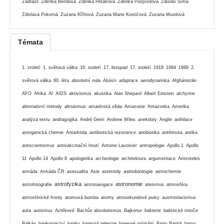
Zadražil
Zdeňka Bendová
Zdeňka Petáková
Zdeňka Pospíšilová
Zdislav Šíma
Zdislava Pokorná
Zuzana Kříhová
Zuzana Marie Kostićová
Zuzana Musilová
Témata
1. století
1. světová válka
16. století
17. listopad
17. století
1918
1984
1989
2.
světová válka
60. léta
absolutní nula
Abúsír
adaptace
aerodynamika
Afghánistán
AFO
Afrika
AI
AIDS
aktivismus
akustika
Alan Shepard
Albert Einstein
alchymie
alternativní metody
altruismus
amatérská věda
Amazonie
Amazonka
Amerika
analýza textu
andragogika
André Geim
Andrew Wiles
anekdoty
Anglie
anihilace
anorganická chemie
Antarktida
antibiotická rezistence
antibiotika
antihmota
antika
antiscientismus
antivakcinační hnutí
Antoine Lavoisier
antropologie
Apollo 1
Apollo
11
Apollo 14
Apollo 8
apologetika
archeologie
architektura
argumentace
Aristoteles
astrobiologie
armáda
Armáda ČR
asexualita
Asie
asteroidy
astrochemie
astrofyzika
astronomie
astrofotografie
astronavigace
ateismus
atmosféra
atmosférické fronty
atomová bomba
atomy
attosekundové pulsy
austroslavismus
auta
autismus
Aztékové
Bachův absolutismus
Bajkonur
bakterie
balistické nosiče
Balkán
bankovnictví
banky
barevná televize
barevné vnímání
Barry Barish
barvy