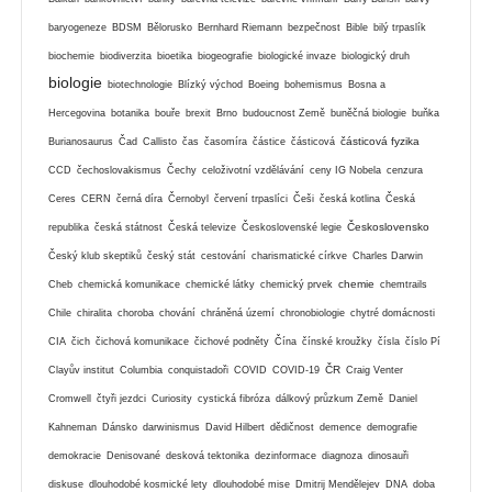
baryogeneze
BDSM
Bělorusko
Bernhard Riemann
bezpečnost
Bible
bilý trpaslík
biochemie
biodiverzita
bioetika
biogeografie
biologické invaze
biologický druh
biologie
biotechnologie
Blízký východ
Boeing
bohemismus
Bosna a
Hercegovina
botanika
bouře
brexit
Brno
budoucnost Země
buněčná biologie
buňka
částicová fyzika
Burianosaurus
Čad
Callisto
čas
časomíra
částice
částicová
CCD
čechoslovakismus
Čechy
celoživotní vzdělávání
ceny IG Nobela
cenzura
Ceres
CERN
černá díra
Černobyl
červení trpaslíci
Češi
česká kotlina
Česká
Československo
republika
česká státnost
Česká televize
Československé legie
Český klub skeptiků
český stát
cestování
charismatické církve
Charles Darwin
chemie
Cheb
chemická komunikace
chemické látky
chemický prvek
chemtrails
Chile
chiralita
choroba
chování
chráněná území
chronobiologie
chytré domácnosti
CIA
čich
čichová komunikace
čichové podněty
Čína
čínské kroužky
čísla
číslo Pí
ČR
Clayův institut
Columbia
conquistadoři
COVID
COVID-19
Craig Venter
Cromwell
čtyři jezdci
Curiosity
cystická fibróza
dálkový průzkum Země
Daniel
Kahneman
Dánsko
darwinismus
David Hilbert
dědičnost
demence
demografie
demokracie
Denisované
desková tektonika
dezinformace
diagnoza
dinosauři
diskuse
dlouhodobé kosmické lety
dlouhodobé mise
Dmitrij Mendělejev
DNA
doba