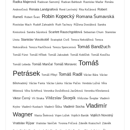
Radka Majerová
Radovan Samotný
Radvan Bahbouh
Rastislav Maďar
Renáta
Renata Landgrafová
Robert
Androvičová
René Levínský
Rita Kočárová
Robin Kopecký
Romana Šumavská
Rameš
Robert Švarc
Rostislav Mach
Rudolf Zahradník
Ruth Tachezy
Růžena Dostálová
Sandra
Scarlett Rauschgoldová
Kreisslová
Sandra Sázelová
Sebastian Chum
Stanislav
Stanislav Vosolsobě
Lhota
Svatopluk Civiš
Tereza Nekolářová
Tereza
Tomáš Bandžuch
Nekovářová
Tereza Pavlíčková
Tereza Spencerová
Tomáš Fürst
Tomáš Hříbek
Tomáš Jakoubek
Tomáš Koblížek
Tomáš Kosička
Tomáš
Tomáš Mančal
Tomáš Moravec
Tomáš Lebeda
Petrásek
Tomáš Radil
Tomáš Přibyl
Václav Bára
Václav
Bělohradský
Václav Fanta
Václav Láska
Václav Pačes
Vendula Lužná
Věra
Milotová
Věra Schiffová
Veronika Gvoždíková Javůrková
Veronika Křesťanová
Vítězslav Škorpík
Viktor Černý
Vít Straka
Vítězslav Švejdar
Vladimír
Vladimír
Vladimír Socha
Krylov
Vladimír Kusbach
Vladimír Šiška
Wagner
Vojtěch Novotný
Vlasta Štekrová
Vojen Ložek
Vojtěch Barták
Vratislav Rýpar
Vratislav Vaníček
Yvonna Fričová
Zdeněk Kratochvíl
Zdeněk