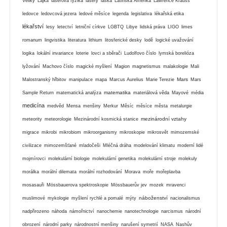
Veliký
Lajka
laserová fyzika
lasery
láska
Latinská Amerika
Lawrence Krauss
ledovce
ledovcová jezera
ledové měsíce
legenda
legislativa
lékařská etika
lékařství
lesy
letectví
letniční církve
LGBTQ
Libye
lidská práva
LIGO
limes
romanum
lingvistika
literatura
lithium
litosferické desky
lodě
logické uvažování
logika
lokální invariance
loterie
lovci a sběrači
Ludolfovo číslo
lymská borelióza
lyžování
Machovo číslo
magické myšlení
Magion
magnetismus
malakologie
Mali
Mars
Malostranský hřbitov
manipulace
mapa
Marcus Aurelius
Marie Terezie
Mars
matematika
Sample Return
matematická analýza
materiálová věda
Mayové
média
medicína
medvěd
Mensa
menšiny
Merkur
Měsíc
měsíce
města
metalurgie
mezinárodní vztahy
meteority
meteorologie
Mezinárodní kosmická stanice
migrace
mikrobi
mikrobiom
mikroorganismy
mikroskopie
mikrosvět
mimozemské
civilizace
mimozemšťané
mladočeši
Mléčná dráha
modelování klimatu
moderní lidé
mojmírovci
molekulární biologie
molekulární genetika
molekulární stroje
molekuly
morálka
morální dilemata
morální rozhodování
Morava
moře
mořeplavba
mosasauři
Mössbauerova spektroskopie
Mössbauerův jev
mozek
mravenci
náboženství
muslimové
mykologie
myšlení rychlé a pomalé
mýty
nacionalismus
nadpřirozeno
náhoda
námořnictví
nanochemie
nanotechnologie
narcismus
národní
obrození
národní parky
národnostní menšiny
narušení symetrií
NASA
Nashův