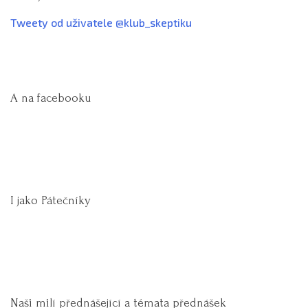
Tweety od uživatele @klub_skeptiku
A na facebooku
I jako Pátečníky
Naši milí přednášející a témata přednášek