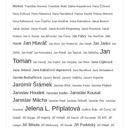
Morkes
František Novotný
František Wald
Galina Kopaněvová
Hana Čížková
Hana Dufková
Hana Habartová
Hana Navrátilová
Hanina Veselá
Helena Illnerová
Irena Kalhousová
Ivan Čepička
Ivan Horáček
Ivana Kolmašová
Jakub Benech
Jakub Jelínek
Jakub Kroulík
Jakub Kroulík-Klingenberg
Jakub Rozehnal
Jakub
Jan Fábry
Jan
Szánzo
Jan A. Kozák
Jan Bičovský
Jan Černý
Jan Havlíček
Jan Hlaváč
Jan Janko
Havlík
Jan Hora
Jan Hrubecký
Jan Janek
Jan
Jan
Jehlík
Jan Kolář
Jan Konvalinka
Jan Rybář
Jan Špaček
Jan Stěnička
Toman
Jana Cíglerová
Jan Veselý
Jan Vojtko
Jan Votýpka
Jan Wintr
Jana Jebavá
Jana Kalbáčová Vejpravová
Jana Mynářová
Jana Nenadalová
Jarmila Bednaříková
Jaromír Beneš
Jaromír Jedlička
Jaromír Kopeček
Jaromír Šrámek
Jaroslav Bílek
Jaroslav Fanta
Jaroslav Flejberk
Jaroslav Houdek
Jaroslav Kousal
Jaroslav Kadlec
Jaroslav Mácha
Jaroslav Nejdl
Jaroslav Nešetřil
Jaroslav Petr
Jaroslav
Jelena L. Příplatová
Vostatek
Jindřich Šídlo
Jiří Černý
Jiří
Dolejší
Jiří Grygar
Jiří Hejkrlík
Jiří Hořejší
Jiří Kacetl
Jiří Kocourek
Jiří Kříž
Jiří
Jiří Mihola
Jiří Podolský
Langer
Jiří Mikšovský
Jiří Novák
Jiří Přibáň
Jiří