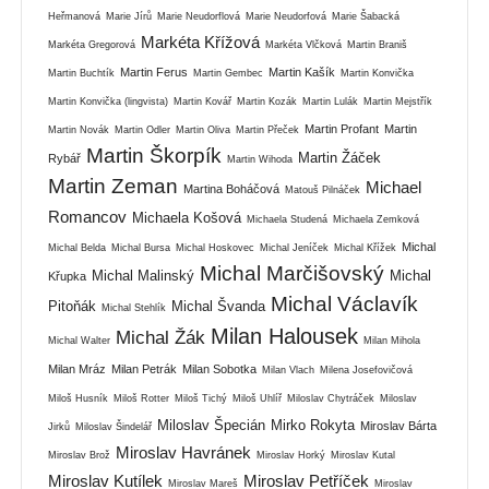
Heřmanová
Marie Jírů
Marie Neudorflová
Marie Neudorfová
Marie Šabacká
Markéta Křížová
Markéta Gregorová
Markéta Vlčková
Martin Braniš
Martin Ferus
Martin Kašík
Martin Buchtík
Martin Gembec
Martin Konvička
Martin Konvička (lingvista)
Martin Kovář
Martin Kozák
Martin Lulák
Martin Mejstřík
Martin Profant
Martin
Martin Novák
Martin Odler
Martin Oliva
Martin Přeček
Martin Škorpík
Martin Žáček
Rybář
Martin Wihoda
Martin Zeman
Michael
Martina Boháčová
Matouš Pilnáček
Romancov
Michaela Košová
Michaela Studená
Michaela Zemková
Michal
Michal Belda
Michal Bursa
Michal Hoskovec
Michal Jeníček
Michal Křížek
Michal Marčišovský
Michal Malinský
Michal
Křupka
Michal Václavík
Pitoňák
Michal Švanda
Michal Stehlík
Milan Halousek
Michal Žák
Michal Walter
Milan Mihola
Milan Mráz
Milan Petrák
Milan Sobotka
Milan Vlach
Milena Josefovičová
Miloš Husník
Miloš Rotter
Miloš Tichý
Miloš Uhlíř
Miloslav Chytráček
Miloslav
Miloslav Špecián
Mirko Rokyta
Miroslav Bárta
Jirků
Miloslav Šindelář
Miroslav Havránek
Miroslav Brož
Miroslav Horký
Miroslav Kutal
Miroslav Kutílek
Miroslav Petříček
Miroslav Mareš
Miroslav