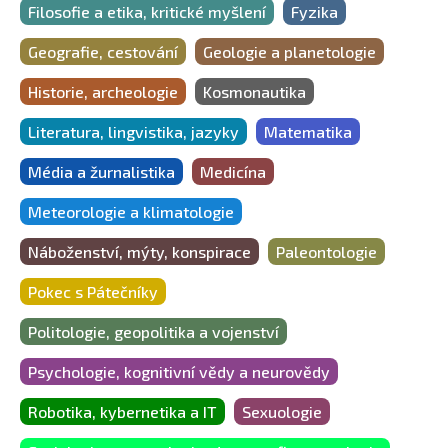
Filosofie a etika, kritické myšlení
Fyzika
Geografie, cestování
Geologie a planetologie
Historie, archeologie
Kosmonautika
Literatura, lingvistika, jazyky
Matematika
Média a žurnalistika
Medicína
Meteorologie a klimatologie
Náboženství, mýty, konspirace
Paleontologie
Pokec s Pátečníky
Politologie, geopolitika a vojenství
Psychologie, kognitivní vědy a neurovědy
Robotika, kybernetika a IT
Sexuologie