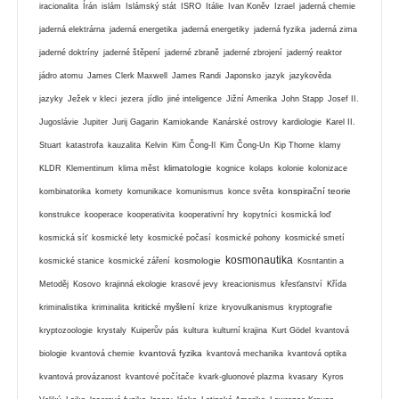
iracionalita
Írán
islám
Islámský stát
ISRO
Itálie
Ivan Koněv
Izrael
jaderná chemie
jaderná elektrárna
jaderná energetika
jaderná energetiky
jaderná fyzika
jaderná zima
jaderné doktríny
jaderné štěpení
jaderné zbraně
jaderné zbrojení
jaderný reaktor
jádro atomu
James Clerk Maxwell
James Randi
Japonsko
jazyk
jazykověda
jazyky
Ježek v kleci
jezera
jídlo
jiné inteligence
Jižní Amerika
John Stapp
Josef II.
Jugoslávie
Jupiter
Jurij Gagarin
Kamiokande
Kanárské ostrovy
kardiologie
Karel II.
Stuart
katastrofa
kauzalita
Kelvin
Kim Čong-Il
Kim Čong-Un
Kip Thorne
klamy
klimatologie
KLDR
Klementinum
klima měst
kognice
kolaps
kolonie
kolonizace
konspirační teorie
kombinatorika
komety
komunikace
komunismus
konce světa
konstrukce
kooperace
kooperativita
kooperativní hry
kopytníci
kosmická loď
kosmická síť
kosmické lety
kosmické počasí
kosmické pohony
kosmické smetí
kosmonautika
kosmologie
kosmické stanice
kosmické záření
Kosntantin a
Metoděj
Kosovo
krajinná ekologie
krasové jevy
kreacionismus
křesťanství
Křída
kritické myšlení
kriminalistika
kriminalita
krize
kryovulkanismus
kryptografie
kryptozoologie
krystaly
Kuiperův pás
kultura
kulturní krajina
Kurt Gödel
kvantová
kvantová fyzika
biologie
kvantová chemie
kvantová mechanika
kvantová optika
kvantová provázanost
kvantové počítače
kvark-gluonové plazma
kvasary
Kyros