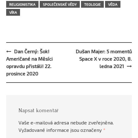
RELIGIONISTIKA
SPOLEČENSKÉ VĚDY
TEOLOGIE
VĚDA
VÍRA
Dan Černý: Šok!
Dušan Majer: 5 momentů
Post
Američané na Měsíci
Space X v roce 2020, 8.
navigation
opravdu přistáli! 22.
ledna 2021
prosince 2020
Napsat komentář
Vaše e-mailová adresa nebude zveřejněna.
Vyžadované informace jsou označeny
*