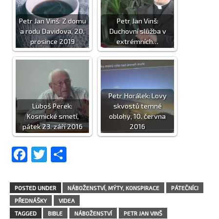
Petr Jan Vinš: Z domu
Petr Jan Vinš:
a rodu Davidova, 20.
Duchovní služba v
prosince 2019
extrémních…
Petr Horálek: Lovy
Luboš Perek:
skvostů temné
Kosmické smetí,
oblohy, 10. června
pátek 23. září 2016
2016
Facebook
Twitter
Share
POSTED UNDER
NÁBOŽENSTVÍ, MÝTY, KONSPIRACE
PÁTEČNÍCI
PŘEDNÁŠKY
VIDEA
TAGGED
BIBLE
NÁBOŽENSTVÍ
PETR JAN VINŠ