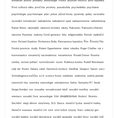
Mohamed
prostor
protilátky
protistologie
Prusko
průzkum vesmíru
první republika
První světová válka
prvočísla
prvohory
pseudověda
psychedelika
psychiatrie
psychologie
psychoterapie
ptáci
pulsar
původ hmoty
pyramidy
qubity
racionalita
racionální rozhodování
radioaktivita
radioaktivní spad
radioastronomie
radioteleskop
Rainer Weiss
raketoplán
raketová technika
rakety
Rakousko
Rakousko-Uhersko
religionistika
rakovina
Rastislav
reaktory čtvrté generace
řeky
Remek
replikační
krize
Richard Dawkins
Richterova škála
Riemannova hypotéza
Řím
Římská říše
římské provincie
rituály
Robert Oppenheimer
roboti
robotika
Roger Chaffee
rok v
kosmonautice
romantický nacionalismus
romantismus
Ronald Drever
Rosetta
rostliny
rovnost pohlaví
rozmnožování
rozum
Rubikova kostka
Rudolf Mössbauer
rudý obr
Rusko
Sahara
sahel
Sametová revoluce
Sandžak
Sarajevo
Saturn
savci
Schrödingerova kočička
sci-fi
science fiction
sebeklam
sedimenty
sedmá perioda
seismické vlny
seismika
seismologie
sekularismus
šelmy
Semjorka R7
Senát
Sergej Koroljov
sex
sexualita
sexualizované násilí
sexuální menšiny
sexuální
skepticismus
sexuologie
orientace
sexuální život
šíité
školství
Skotsko
šlechtění
slepý démon
sloučeniny
SLS
Slunce
sluneční fyzika
sluneční hodiny
Sluneční soustava
sluneční vítr
smrt
smrt hvězd
smysly
šneci
sobecký gen
sociální bublina
sociální demokracie
sociální geografie
sociální hmyz
sociální sítě