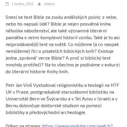
1 ledna, 2021
Jelena
Snesl se text Bible za zvuku andělských polnic z nebe,
nebo ho napsali lidé? Bible je nejen posvátná kniha
několika náboženství, ale také významná literární
památka s velmi komplexní historií vzniku. Také je to asi
nejprodávanější text na světě. Co můžeme (a co naopak
nemůžeme) říci o pisatelích biblických knih? Existuje
jedna „správná“ verze Bible? A proč si biblický text
mnohdy protiřečí? Na to všechno je podíváme v exkurzi
do literární historie Knihy knih.
Petr Jan Vinš Vystudoval religionistiku a teologii na HTF
UK v Praze, postgraduálně starozákonní biblistiku na
Universität Bern ve Švýcarsku a v Tel Avivu v Izraeli a v
Bernu dokončuje doktorské studium na pomezí
biblistiky a předovýchodní archeologie.
Odkaz na stream:
https://www.youtube.com/watch?