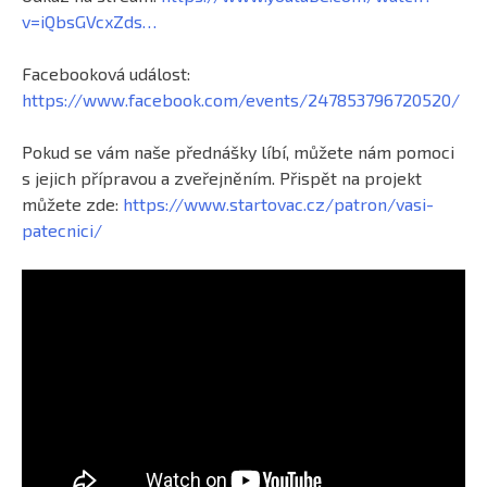
v=iQbsGVcxZds…
Facebooková událost:
https://www.facebook.com/events/247853796720520/
Pokud se vám naše přednášky líbí, můžete nám pomoci
s jejich přípravou a zveřejněním. Přispět na projekt
můžete zde:
https://www.startovac.cz/patron/vasi-
patecnici/