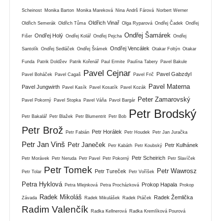
Scheinost
Monika Barton
Monika Mareková
Nina Andrš Fárová
Norbert Werner
Oldřich Vinař
Oldřich Semerák
Oldřich Tůma
Olga Ryparová
Ondřej Čadek
Ondřej
Ondřej Šamárek
Ondřej Holý
Fišer
Ondřej Kolář
Ondřej Pejcha
Ondřej
Ondřej Vencálek
Santolík
Ondřej Sedláček
Ondřej Šrámek
Otakar Foltýn
Otakar
Funda
Patrik Doldžev
Patrik Kořenář
Paul Ermite
Paulína Tabery
Pavel Bakule
Pavel Cejnar
Pavel Gabzdyl
Pavel Boháček
Pavel Cagaš
Pavel Frič
Pavel Materna
Pavel Jungwirth
Pavel Kasík
Pavel Kosatík
Pavel Kozák
Peter Zamarovský
Pavel Pokorný
Pavel Stopka
Pavel Váňa
Pavol Bargár
Petr Brodský
Petr Bakalář
Petr Blažek
Petr Blumentrit
Petr Bob
Petr Brož
Petr Horálek
Petr Fabián
Petr Houdek
Petr Jan Juračka
Petr Jan Vinš
Petr Janeček
Petr Kulhánek
Petr Kabáth
Petr Koubský
Petr Scheirich
Petr Morávek
Petr Neruda
Petr Pavel
Petr Pokorný
Petr Slavíček
Petr Tomek
Petr Wawrosz
Petr Tureček
Petr Tolar
Petr Voříšek
Petra Hyklová
Prokop Hapala
Petra Mlejnková
Petra Procházková
Prokop
Radek Mikoláš
Radek Žemlička
Závada
Radek Mikulášek
Radek Ptáček
Radim Valenčík
Radka Kellnerová
Radka Kremlíková Pourová