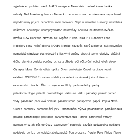
vyjednávací problém
násilí
NATO
navigace
Neandrtálci
nebeská mechanika
nehody
Neil Armstrong
Němci
Německo
neomarxismus
neoslavismus
nepoctivost
nepodmíněný příjem
nepohlavní rozmnožování
Neptun
nerostné suroviny
nestabilita
neštovice
neurologie
neuropsychiatrie
neurovědy
neutrina
neutronová hvězda
nevěra
New Horizons
Newton
nic
Nigérie
Nikola Tesla
Nil
Nobelova cena
Nobelovy ceny
noční obloha
NOMA
Norsko
novověk
nový ateismus
nukleosyntéza
numerické simulace
obchodování s lidskými orgány
obecná teorie relativity
oběžná
dráha
obrněná vozidla
oceány
ochrana přírody
oči
očkování
odboj
oheň
olovo
Olympus Mons
Oortův oblak
optika
Orion
ornitologie
Orwell
oscilace neutrin
osídlení
OSIRIS-REx
ostrov stability
osvětlení
osvícenský absolutismus
osvícenství
otroctví
Ötzi
ozbrojené konflikty
pachové látky
pachy
paleoklimatologie
paleolit
paleontologie
Palestina
PALS
památky
paměť
paměť
vody
pandemie
panelová diskuse
panslavismus
panspermie
papež
Papua Nová-
Guinea
paradoxy
paranormální jevy
Paranormální výzva
parasitismus
parašutismus
paraziti
parazitologie
pareidolie
parlamentarismus
Parthie
partnerské vztahy
partnerský vztah
pásmo Gazy
pastevectví
patologie
pavěda
pedagogika
pediatrie
pedologie
peníze
periodická tabulka prvků
Perseverance
Persie
Peru
Philae
Pierre