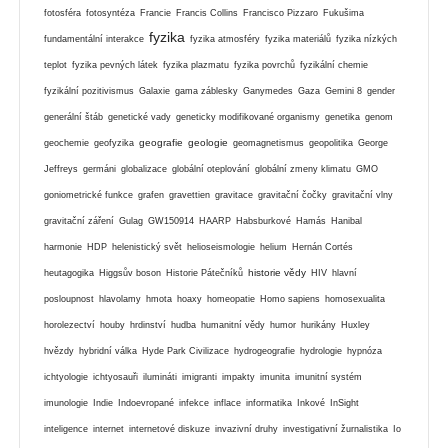
fotosféra
fotosyntéza
Francie
Francis Collins
Francisco Pizzaro
Fukušima
fyzika
fundamentální interakce
fyzika atmosféry
fyzika materiálů
fyzika nízkých
teplot
fyzika pevných látek
fyzika plazmatu
fyzika povrchů
fyzikální chemie
fyzikální pozitivismus
Galaxie
gama záblesky
Ganymedes
Gaza
Gemini 8
gender
generální štáb
genetické vady
geneticky modifikované organismy
genetika
genom
geografie
geologie
geochemie
geofyzika
geomagnetismus
geopolitika
George
Jeffreys
germáni
globalizace
globální oteplování
globální zmeny klimatu
GMO
goniometrické funkce
grafen
gravettien
gravitace
gravitační čočky
gravitační vlny
gravitační záření
Gulag
GW150914
HAARP
Habsburkové
Hamás
Hanibal
harmonie
HDP
helenistický svět
helioseismologie
helium
Hernán Cortés
historie vědy
heutagogika
Higgsův boson
Historie Pátečníků
HIV
hlavní
posloupnost
hlavolamy
hmota
hoaxy
homeopatie
Homo sapiens
homosexualita
horolezectví
houby
hrdinství
hudba
humanitní vědy
humor
hurikány
Huxley
hvězdy
hybridní válka
Hyde Park Civilizace
hydrogeografie
hydrologie
hypnóza
ichtyologie
ichtyosauři
ilumináti
imigranti
impakty
imunita
imunitní systém
imunologie
Indie
Indoevropané
infekce
inflace
informatika
Inkové
InSight
inteligence
internet
internetové diskuze
invazivní druhy
investigativní žurnalistika
Io