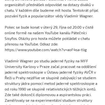
organizátoři přednášek odpovídat na dotazy diváků v
chatu. V každém díle budeme mít hosta. Tentokrát přijal
pozvání fyzik a popularizátor vědy Vladimír Wagner.
Pokec se bude konat v úterý 29, října od 20:00 v čistě
online formě na našem YouTube kanálu Pátečníci
Sisyfos. Otázky pro hosta můžete pokládat v chatu
přenosu na YouTube. Odkaz zde:
https://www.youtube.com/watch?v=aoF4sa-tlig
Vladimír Wagner po studiu jaderné fyziky na MFF
University Karlovy v Praze začal pracovat na oddělení
jaderné spektroskopie v Ústavu jaderné fyziky AVČR v
Řeži u Prahy nejdříve ve skupině zabývající se studiem
struktury jádra pomocí metod jaderné spektroskopie a
od roku 1990 ve skupině relativistických těžkých iontů.
Zde také dokončil diplomovou a aspirantskou práci.
Zaměřovaly se na experimentální studium struktury