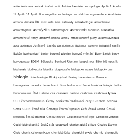
antiscientismus
antivakcinační hnutí
Antoine Lavoisier
antropologie
Apollo 1
Apollo
11
Apollo 14
Apollo 8
apologetika
archeologie
architektura
argumentace
Aristoteles
astrobiologie
armáda
Armáda ČR
asexualita
Asie
asteroidy
astrochemie
astrofyzika
astronomie
astrofotografie
astronavigace
ateismus
atmosféra
atmosférické fronty
atomová bomba
atomy
attosekundové pulsy
austroslavismus
auta
autismus
Aztékové
Bachův absolutismus
Bajkonur
bakterie
balistické nosiče
Balkán
bankovnictví
banky
barevná televize
barevné vnímání
Barry Barish
barvy
baryogeneze
BDSM
Bělorusko
Bernhard Riemann
bezpečnost
Bible
bilý trpaslík
biochemie
biodiverzita
bioetika
biogeografie
biologické invaze
biologický druh
biologie
biotechnologie
Blízký východ
Boeing
bohemismus
Bosna a
Hercegovina
botanika
bouře
brexit
Brno
budoucnost Země
buněčná biologie
buňka
částicová fyzika
Burianosaurus
Čad
Callisto
čas
časomíra
částice
částicová
CCD
čechoslovakismus
Čechy
celoživotní vzdělávání
ceny IG Nobela
cenzura
Ceres
CERN
černá díra
Černobyl
červení trpaslíci
Češi
česká kotlina
Česká
Československo
republika
česká státnost
Česká televize
Československé legie
Český klub skeptiků
český stát
cestování
charismatické církve
Charles Darwin
chemie
Cheb
chemická komunikace
chemické látky
chemický prvek
chemtrails