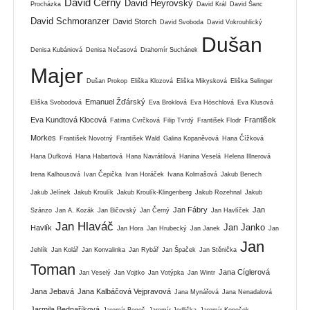
David Černý
David Heyrovský
Procházka
David Král
David Šanc
David Schmoranzer
David Storch
David Svoboda
David Vokrouhlický
Dušan
Denisa Kubániová
Denisa Nečasová
Drahomír Suchánek
Majer
Dušan Prokop
Eliška Klozová
Eliška Mikysková
Eliška Selinger
Emanuel Žďárský
Eliška Svobodová
Eva Broklová
Eva Höschlová
Eva Klusová
Eva Kundtová Klocová
František
Fatima Cvrčková
Filip Tvrdý
František Flodr
Morkes
František Novotný
František Wald
Galina Kopaněvová
Hana Čížková
Hana Dufková
Hana Habartová
Hana Navrátilová
Hanina Veselá
Helena Illnerová
Irena Kalhousová
Ivan Čepička
Ivan Horáček
Ivana Kolmašová
Jakub Benech
Jakub Jelínek
Jakub Kroulík
Jakub Kroulík-Klingenberg
Jakub Rozehnal
Jakub
Jan Fábry
Jan
Szánzo
Jan A. Kozák
Jan Bičovský
Jan Černý
Jan Havlíček
Jan Hlaváč
Jan Janko
Havlík
Jan Hora
Jan Hrubecký
Jan Janek
Jan
Jan
Jehlík
Jan Kolář
Jan Konvalinka
Jan Rybář
Jan Špaček
Jan Stěnička
Toman
Jana Cíglerová
Jan Veselý
Jan Vojtko
Jan Votýpka
Jan Wintr
Jana Jebavá
Jana Kalbáčová Vejpravová
Jana Mynářová
Jana Nenadalová
Jarmila Bednaříková