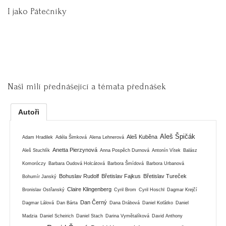
I jako Pátečníky
Naši milí přednášející a témata přednášek
Autoři
Aleš Špičák
Aleš Kuběna
Adam Hradilek
Adéla Šimková
Alena Lehnerová
Anetta Pierzynová
Aleš Stuchlík
Anna Pospěch Durnová
Antonín Vítek
Balász
Komoróczy
Barbara Oudová Holcátová
Barbora Šmídová
Barbora Urbanová
Bohuslav Rudolf
Břetislav Fajkus
Břetislav Tureček
Bohumír Janský
Claire Klingenberg
Bronislav Ostřanský
Cyril Brom
Cyril Hoschl
Dagmar Krejčí
Dan Černý
Dagmar Lálová
Dan Bárta
Dana Drábová
Daniel Koťátko
Daniel
Madzia
Daniel Scheirich
Daniel Stach
Darina Vymětalíková
David Anthony