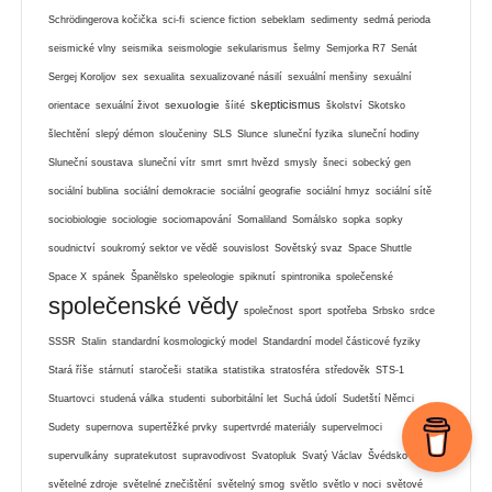
Schrödingerova kočička
sci-fi
science fiction
sebeklam
sedimenty
sedmá perioda
seismické vlny
seismika
seismologie
sekularismus
šelmy
Semjorka R7
Senát
Sergej Koroljov
sex
sexualita
sexualizované násilí
sexuální menšiny
sexuální
skepticismus
sexuologie
orientace
sexuální život
šíité
školství
Skotsko
šlechtění
slepý démon
sloučeniny
SLS
Slunce
sluneční fyzika
sluneční hodiny
Sluneční soustava
sluneční vítr
smrt
smrt hvězd
smysly
šneci
sobecký gen
sociální bublina
sociální demokracie
sociální geografie
sociální hmyz
sociální sítě
sociobiologie
sociologie
sociomapování
Somaliland
Somálsko
sopka
sopky
soudnictví
soukromý sektor ve vědě
souvislost
Sovětský svaz
Space Shuttle
Space X
spánek
Španělsko
speleologie
spiknutí
spintronika
společenské
společenské vědy
společnost
sport
spotřeba
Srbsko
srdce
SSSR
Stalin
standardní kosmologický model
Standardní model částicové fyziky
Stará říše
stárnutí
staročeši
statika
statistika
stratosféra
středověk
STS-1
Stuartovci
studená válka
studenti
suborbitální let
Suchá údolí
Sudetští Němci
Sudety
supernova
supertěžké prvky
supertvrdé materiály
supervelmoci
supervulkány
supratekutost
supravodivost
Svatopluk
Svatý Václav
Švédsko
světelné zdroje
světelné znečištění
světelný smog
světlo
světlo v noci
světové