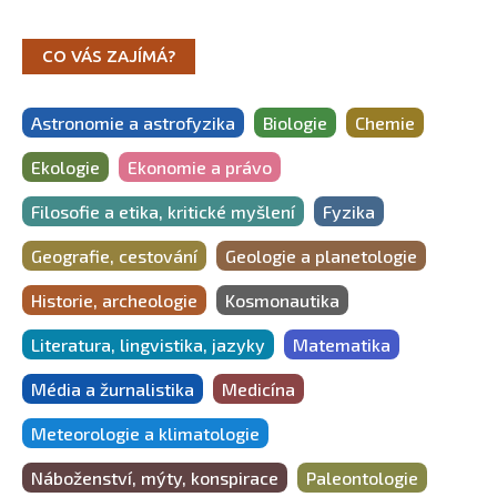
CO VÁS ZAJÍMÁ?
Astronomie a astrofyzika
Biologie
Chemie
Ekologie
Ekonomie a právo
Filosofie a etika, kritické myšlení
Fyzika
Geografie, cestování
Geologie a planetologie
Historie, archeologie
Kosmonautika
Literatura, lingvistika, jazyky
Matematika
Média a žurnalistika
Medicína
Meteorologie a klimatologie
Náboženství, mýty, konspirace
Paleontologie