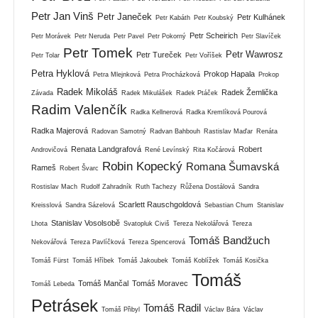
Petr Jan Vinš
Petr Janeček
Petr Kulhánek
Petr Kabáth
Petr Koubský
Petr Scheirich
Petr Morávek
Petr Neruda
Petr Pavel
Petr Pokorný
Petr Slavíček
Petr Tomek
Petr Wawrosz
Petr Tureček
Petr Tolar
Petr Voříšek
Petra Hyklová
Prokop Hapala
Petra Mlejnková
Petra Procházková
Prokop
Radek Mikoláš
Radek Žemlička
Závada
Radek Mikulášek
Radek Ptáček
Radim Valenčík
Radka Kellnerová
Radka Kremlíková Pourová
Radka Majerová
Radovan Samotný
Radvan Bahbouh
Rastislav Maďar
Renáta
Renata Landgrafová
Robert
Androvičová
René Levínský
Rita Kočárová
Robin Kopecký
Romana Šumavská
Rameš
Robert Švarc
Rostislav Mach
Rudolf Zahradník
Ruth Tachezy
Růžena Dostálová
Sandra
Scarlett Rauschgoldová
Kreisslová
Sandra Sázelová
Sebastian Chum
Stanislav
Stanislav Vosolsobě
Lhota
Svatopluk Civiš
Tereza Nekolářová
Tereza
Tomáš Bandžuch
Nekovářová
Tereza Pavlíčková
Tereza Spencerová
Tomáš Fürst
Tomáš Hříbek
Tomáš Jakoubek
Tomáš Koblížek
Tomáš Kosička
Tomáš
Tomáš Mančal
Tomáš Moravec
Tomáš Lebeda
Petrásek
Tomáš Radil
Tomáš Přibyl
Václav Bára
Václav