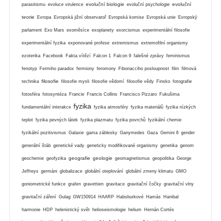
evoluční biologie
evoluční
parasitismu
evoluce virulence
evoluční psychologie
teorie
Evropa
Evropská jižní observatoř
Evropská komise
Evropská unie
Evropský
parlament
Exo Mars
exoměsíce
exoplanety
exorcismus
experimentální filosofie
experimentální fyzika
exponované profese
extremismus
extremofilní organismy
ezoterika
Facebook
Fakta vítězí
Falcon 1
Falcon 9
falešné zprávy
feminismus
fenotyp
Fermiho paradox
fermiony
feromony
Fibonacciho posloupnost
film
filmová
filosofie
technika
filosofie mysli
filosofie vědomí
filosofie vědy
Finsko
fotografie
fotosféra
fotosyntéza
Francie
Francis Collins
Francisco Pizzaro
Fukušima
fyzika
fundamentální interakce
fyzika atmosféry
fyzika materiálů
fyzika nízkých
teplot
fyzika pevných látek
fyzika plazmatu
fyzika povrchů
fyzikální chemie
fyzikální pozitivismus
Galaxie
gama záblesky
Ganymedes
Gaza
Gemini 8
gender
generální štáb
genetické vady
geneticky modifikované organismy
genetika
genom
geografie
geologie
geochemie
geofyzika
geomagnetismus
geopolitika
George
Jeffreys
germáni
globalizace
globální oteplování
globální zmeny klimatu
GMO
goniometrické funkce
grafen
gravettien
gravitace
gravitační čočky
gravitační vlny
gravitační záření
Gulag
GW150914
HAARP
Habsburkové
Hamás
Hanibal
harmonie
HDP
helenistický svět
helioseismologie
helium
Hernán Cortés