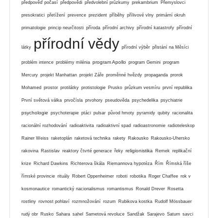
předpověď počasí
předpovědi
předvolební průzkumy
prekambrium
Přemyslovci
presokratici
přetížení
prevence
prezident
příběhy
přílivové vlny
primární okruh
primatologie
princip neurčitosti
příroda
přírodní archivy
přírodní katastrofy
přírodní
přírodní vědy
látky
přírodní výběr
přistání na Měsíci
program Apollo
problém intence
problémy milénia
program Gemini
program
Mercury
projekt Manhattan
projekt Záře
proměnné hvězdy
propaganda
prorok
Mohamed
prostor
protilátky
protistologie
Prusko
průzkum vesmíru
první republika
První světová válka
prvočísla
prvohory
pseudověda
psychedelika
psychiatrie
psychologie
psychoterapie
ptáci
pulsar
původ hmoty
pyramidy
qubity
racionalita
racionální rozhodování
radioaktivita
radioaktivní spad
radioastronomie
radioteleskop
Rainer Weiss
raketoplán
raketová technika
rakety
Rakousko
Rakousko-Uhersko
religionistika
rakovina
Rastislav
reaktory čtvrté generace
řeky
Remek
replikační
krize
Richard Dawkins
Richterova škála
Riemannova hypotéza
Řím
Římská říše
římské provincie
rituály
Robert Oppenheimer
roboti
robotika
Roger Chaffee
rok v
kosmonautice
romantický nacionalismus
romantismus
Ronald Drever
Rosetta
rostliny
rovnost pohlaví
rozmnožování
rozum
Rubikova kostka
Rudolf Mössbauer
rudý obr
Rusko
Sahara
sahel
Sametová revoluce
Sandžak
Sarajevo
Saturn
savci