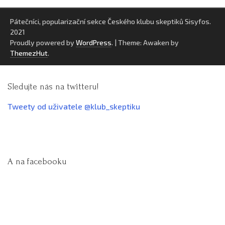
Pátečníci, popularizační sekce Českého klubu skeptiků Sisyfos.
2021
Proudly powered by
WordPress
.
|
Theme: Awaken by
ThemezHut
.
Sledujte nás na twitteru!
Tweety od uživatele @klub_skeptiku
A na facebooku