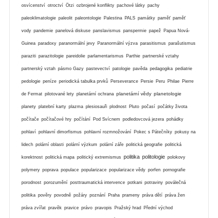
osvícenství
otroctví
Ötzi
ozbrojené konflikty
pachové látky
pachy
paleoklimatologie
paleolit
paleontologie
Palestina
PALS
památky
paměť
paměť
vody
pandemie
panelová diskuse
panslavismus
panspermie
papež
Papua Nová-
Guinea
paradoxy
paranormální jevy
Paranormální výzva
parasitismus
parašutismus
paraziti
parazitologie
pareidolie
parlamentarismus
Parthie
partnerské vztahy
partnerský vztah
pásmo Gazy
pastevectví
patologie
pavěda
pedagogika
pediatrie
pedologie
peníze
periodická tabulka prvků
Perseverance
Persie
Peru
Philae
Pierre
planetární vědy
planetologie
de Fermat
pilotované lety
planetární ochrana
planety
platební karty
plazma
plesiosauři
plodnost
Pluto
počasí
počátky života
počítače
počítačové hry
počítání
Pod Svícnem
podledovcová jezera
pohádky
pohlaví
pohlavní dimorfismus
pohlavní rozmnožování
Pokec s Pátečníky
pokusy na
lidech
polární oblasti
polární výzkum
polární záře
politická geografie
politická
politika
politologie
korektnost
politická mapa
politický extremismus
polokovy
polymery
poprava
populace
popularizace
popularizace vědy
porfen
pornografie
porodnost
porozumění
posttraumatická intervence
potkani
potraviny
poválečná
politika
pověry
povodně
požáry
poznání
Praha
prameny
práva dětí
práva žen
práva zvířat
pravěk
pravice
právo
pravopis
Pražský hrad
Přední východ