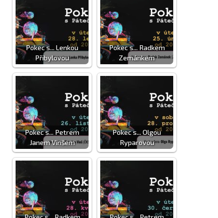
Pokec s... Lenkou
Pokec s... Radkem
Přibylovou
Zemánkem
Pokec s... Petrem
Pokec s... Olgou
Janem Vinšem
Ryparovou
Pokec s... Radkem
Pokec s... Petrem