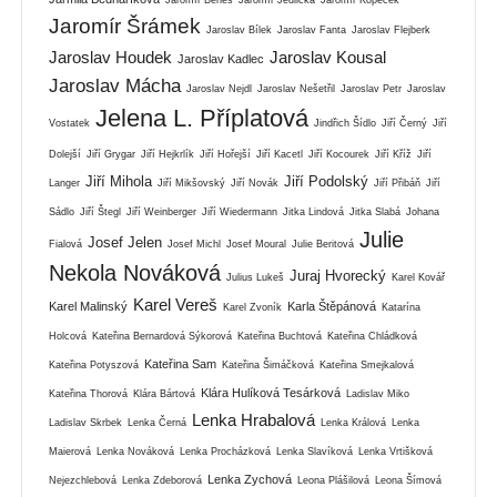
Jaromír Beneš
Jaromír Jedlička
Jaromír Kopeček
Jaromír Šrámek
Jaroslav Bílek
Jaroslav Fanta
Jaroslav Flejberk
Jaroslav Houdek
Jaroslav Kousal
Jaroslav Kadlec
Jaroslav Mácha
Jaroslav Nejdl
Jaroslav Nešetřil
Jaroslav Petr
Jaroslav
Jelena L. Příplatová
Vostatek
Jindřich Šídlo
Jiří Černý
Jiří
Dolejší
Jiří Grygar
Jiří Hejkrlík
Jiří Hořejší
Jiří Kacetl
Jiří Kocourek
Jiří Kříž
Jiří
Jiří Mihola
Jiří Podolský
Langer
Jiří Mikšovský
Jiří Novák
Jiří Přibáň
Jiří
Sádlo
Jiří Štegl
Jiří Weinberger
Jiří Wiedermann
Jitka Lindová
Jitka Slabá
Johana
Julie
Josef Jelen
Fialová
Josef Michl
Josef Moural
Julie Beritová
Nekola Nováková
Juraj Hvorecký
Julius Lukeš
Karel Kovář
Karel Vereš
Karel Malinský
Karla Štěpánová
Karel Zvoník
Katarína
Holcová
Kateřina Bernardová Sýkorová
Kateřina Buchtová
Kateřina Chládková
Kateřina Sam
Kateřina Potyszová
Kateřina Šimáčková
Kateřina Smejkalová
Klára Hulíková Tesárková
Kateřina Thorová
Klára Bártová
Ladislav Miko
Lenka Hrabalová
Ladislav Skrbek
Lenka Černá
Lenka Králová
Lenka
Maierová
Lenka Nováková
Lenka Procházková
Lenka Slavíková
Lenka Vrtišková
Lenka Zychová
Nejezchlebová
Lenka Zdeborová
Leona Plášilová
Leona Šímová