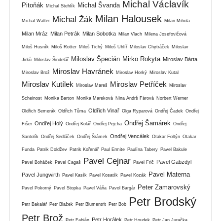
Michal Václavík
Pitoňák
Michal Švanda
Michal Stehlík
Milan Halousek
Michal Žák
Michal Walter
Milan Mihola
Milan Mráz
Milan Petrák
Milan Sobotka
Milan Vlach
Milena Josefovičová
Miloš Husník
Miloš Rotter
Miloš Tichý
Miloš Uhlíř
Miloslav Chytráček
Miloslav
Miloslav Špecián
Mirko Rokyta
Miroslav Bárta
Jirků
Miloslav Šindelář
Miroslav Havránek
Miroslav Brož
Miroslav Horký
Miroslav Kutal
Miroslav Kutílek
Miroslav Petříček
Miroslav Mareš
Miroslav
Scheinost
Monika Barton
Monika Mareková
Nina Andrš Fárová
Norbert Werner
Oldřich Vinař
Oldřich Semerák
Oldřich Tůma
Olga Ryparová
Ondřej Čadek
Ondřej
Ondřej Šamárek
Ondřej Holý
Fišer
Ondřej Kolář
Ondřej Pejcha
Ondřej
Ondřej Vencálek
Santolík
Ondřej Sedláček
Ondřej Šrámek
Otakar Foltýn
Otakar
Funda
Patrik Doldžev
Patrik Kořenář
Paul Ermite
Paulína Tabery
Pavel Bakule
Pavel Cejnar
Pavel Gabzdyl
Pavel Boháček
Pavel Cagaš
Pavel Frič
Pavel Materna
Pavel Jungwirth
Pavel Kasík
Pavel Kosatík
Pavel Kozák
Peter Zamarovský
Pavel Pokorný
Pavel Stopka
Pavel Váňa
Pavol Bargár
Petr Brodský
Petr Bakalář
Petr Blažek
Petr Blumentrit
Petr Bob
Petr Brož
Petr Horálek
Petr Fabián
Petr Houdek
Petr Jan Juračka