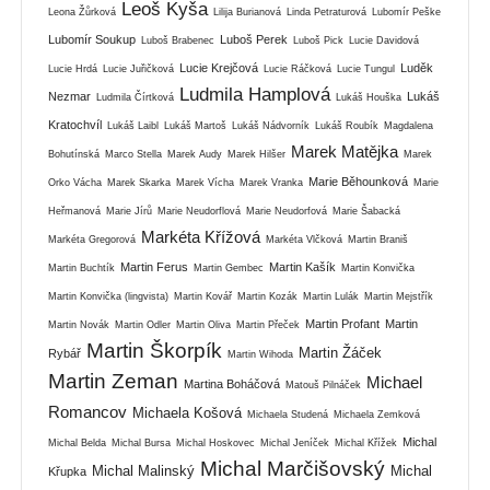
Leoš Kyša
Leona Žůrková
Lilija Burianová
Linda Petraturová
Lubomír Peške
Lubomír Soukup
Luboš Perek
Luboš Brabenec
Luboš Pick
Lucie Davidová
Lucie Krejčová
Luděk
Lucie Hrdá
Lucie Juřičková
Lucie Ráčková
Lucie Tungul
Ludmila Hamplová
Nezmar
Lukáš
Ludmila Čírtková
Lukáš Houška
Kratochvíl
Lukáš Laibl
Lukáš Martoš
Lukáš Nádvorník
Lukáš Roubík
Magdalena
Marek Matějka
Bohutínská
Marco Stella
Marek Audy
Marek Hilšer
Marek
Marie Běhounková
Orko Vácha
Marek Skarka
Marek Vícha
Marek Vranka
Marie
Heřmanová
Marie Jírů
Marie Neudorflová
Marie Neudorfová
Marie Šabacká
Markéta Křížová
Markéta Gregorová
Markéta Vlčková
Martin Braniš
Martin Ferus
Martin Kašík
Martin Buchtík
Martin Gembec
Martin Konvička
Martin Konvička (lingvista)
Martin Kovář
Martin Kozák
Martin Lulák
Martin Mejstřík
Martin Profant
Martin
Martin Novák
Martin Odler
Martin Oliva
Martin Přeček
Martin Škorpík
Martin Žáček
Rybář
Martin Wihoda
Martin Zeman
Michael
Martina Boháčová
Matouš Pilnáček
Romancov
Michaela Košová
Michaela Studená
Michaela Zemková
Michal
Michal Belda
Michal Bursa
Michal Hoskovec
Michal Jeníček
Michal Křížek
Michal Marčišovský
Michal Malinský
Michal
Křupka