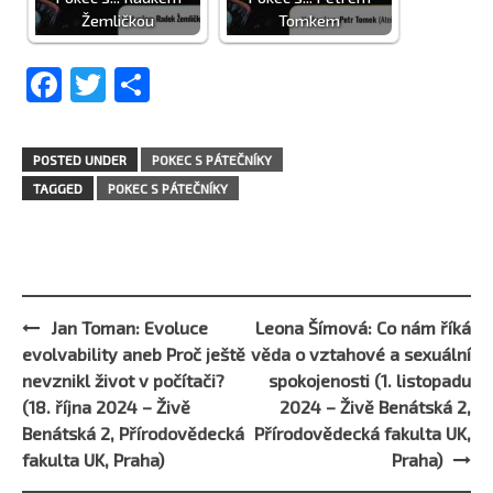
Žemličkou
Tomkem
Facebook
Twitter
Share
POSTED UNDER
POKEC S PÁTEČNÍKY
TAGGED
POKEC S PÁTEČNÍKY
Jan Toman: Evoluce
Leona Šímová: Co nám říká
Post
evolvability aneb Proč ještě
věda o vztahové a sexuální
navigation
nevznikl život v počítači?
spokojenosti (1. listopadu
(18. října 2024 – Živě
2024 – Živě Benátská 2,
Benátská 2, Přírodovědecká
Přírodovědecká fakulta UK,
fakulta UK, Praha)
Praha)