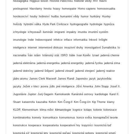
historie vědy
heutagogika
Higgsův boson
Historie Pátečníků
HIV
hlavní
posloupnost
hlavolamy
hmota
hoaxy
homeopatie
Homo sapiens
homosexualita
horolezectví
houby
hrdinství
hudba
humanitní vědy
humor
hurikány
Huxley
hvězdy
hybridní válka
Hyde Park Civilizace
hydrogeografie
hydrologie
hypnóza
ichtyologie
ichtyosauři
ilumináti
imigranti
impakty
imunita
imunitní systém
imunologie
Indie
Indoevropané
infekce
inflace
informatika
Inkové
InSight
inteligence
internet
internetové diskuze
invazivní druhy
investigativní žurnalistika
Io
iracionalita
Írán
islám
Islámský stát
ISRO
Itálie
Ivan Koněv
Izrael
jaderná chemie
jaderná elektrárna
jaderná energetika
jaderná energetiky
jaderná fyzika
jaderná zima
jaderné doktríny
jaderné štěpení
jaderné zbraně
jaderné zbrojení
jaderný reaktor
jádro atomu
James Clerk Maxwell
James Randi
Japonsko
jazyk
jazykověda
jazyky
Ježek v kleci
jezera
jídlo
jiné inteligence
Jižní Amerika
John Stapp
Josef II.
Jugoslávie
Jupiter
Jurij Gagarin
Kamiokande
Kanárské ostrovy
kardiologie
Karel II.
Stuart
katastrofa
kauzalita
Kelvin
Kim Čong-Il
Kim Čong-Un
Kip Thorne
klamy
klimatologie
KLDR
Klementinum
klima měst
kognice
kolaps
kolonie
kolonizace
konspirační teorie
kombinatorika
komety
komunikace
komunismus
konce světa
konstrukce
kooperace
kooperativita
kooperativní hry
kopytníci
kosmická loď
kosmická síť
kosmické lety
kosmické počasí
kosmické pohony
kosmické smetí