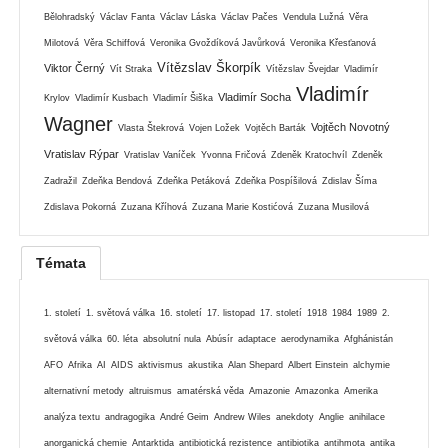
Bělohradský
Václav Fanta
Václav Láska
Václav Pačes
Vendula Lužná
Věra
Milotová
Věra Schiffová
Veronika Gvoždíková Javůrková
Veronika Křesťanová
Vítězslav Škorpík
Viktor Černý
Vít Straka
Vítězslav Švejdar
Vladimír
Vladimír
Vladimír Socha
Krylov
Vladimír Kusbach
Vladimír Šiška
Wagner
Vojtěch Novotný
Vlasta Štekrová
Vojen Ložek
Vojtěch Barták
Vratislav Rýpar
Vratislav Vaníček
Yvonna Fričová
Zdeněk Kratochvíl
Zdeněk
Zadražil
Zdeňka Bendová
Zdeňka Petáková
Zdeňka Pospíšilová
Zdislav Šíma
Zdislava Pokorná
Zuzana Kříhová
Zuzana Marie Kostićová
Zuzana Musilová
Témata
1. století
1. světová válka
16. století
17. listopad
17. století
1918
1984
1989
2.
světová válka
60. léta
absolutní nula
Abúsír
adaptace
aerodynamika
Afghánistán
AFO
Afrika
AI
AIDS
aktivismus
akustika
Alan Shepard
Albert Einstein
alchymie
alternativní metody
altruismus
amatérská věda
Amazonie
Amazonka
Amerika
analýza textu
andragogika
André Geim
Andrew Wiles
anekdoty
Anglie
anihilace
anorganická chemie
Antarktida
antibiotická rezistence
antibiotika
antihmota
antika