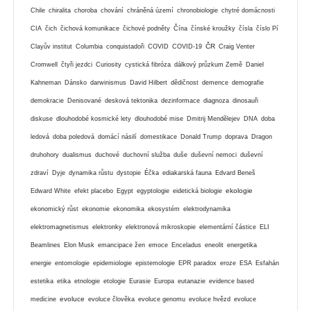
Chile
chiralita
choroba
chování
chráněná území
chronobiologie
chytré domácnosti
CIA
čich
čichová komunikace
čichové podněty
Čína
čínské kroužky
čísla
číslo Pí
ČR
Clayův institut
Columbia
conquistadoři
COVID
COVID-19
Craig Venter
Cromwell
čtyři jezdci
Curiosity
cystická fibróza
dálkový průzkum Země
Daniel
Kahneman
Dánsko
darwinismus
David Hilbert
dědičnost
demence
demografie
demokracie
Denisované
desková tektonika
dezinformace
diagnoza
dinosauři
diskuse
dlouhodobé kosmické lety
dlouhodobé mise
Dmitrij Mendělejev
DNA
doba
ledová
doba poledová
domácí násilí
domestikace
Donald Trump
doprava
Dragon
druhohory
dualismus
duchové
duchovní služba
duše
duševní nemoci
duševní
zdraví
Dyje
dynamika růstu
dystopie
Éčka
ediakarská fauna
Edvard Beneš
ekologie
Edward White
efekt placebo
Egypt
egyptologie
eidetická biologie
ekonomický růst
ekonomie
ekonomika
ekosystém
elektrodynamika
elektromagnetismus
elektronky
elektronová mikroskopie
elementární částice
ELI
Beamlines
Elon Musk
emancipace žen
emoce
Enceladus
eneolit
energetika
energie
entomologie
epidemiologie
epistemologie
EPR paradox
eroze
ESA
Esfahán
estetika
etika
etnologie
etologie
Eurasie
Europa
eutanazie
evidence based
evoluce
medicine
evoluce člověka
evoluce genomu
evoluce hvězd
evoluce