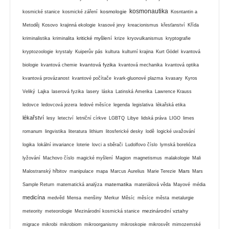
kosmonautika
kosmologie
kosmické stanice
kosmické záření
Kosntantin a
Metoděj
Kosovo
krajinná ekologie
krasové jevy
kreacionismus
křesťanství
Křída
kritické myšlení
kriminalistika
kriminalita
krize
kryovulkanismus
kryptografie
kryptozoologie
krystaly
Kuiperův pás
kultura
kulturní krajina
Kurt Gödel
kvantová
kvantová fyzika
biologie
kvantová chemie
kvantová mechanika
kvantová optika
kvantová provázanost
kvantové počítače
kvark-gluonové plazma
kvasary
Kyros
Veliký
Lajka
laserová fyzika
lasery
láska
Latinská Amerika
Lawrence Krauss
ledovce
ledovcová jezera
ledové měsíce
legenda
legislativa
lékařská etika
lékařství
lesy
letectví
letniční církve
LGBTQ
Libye
lidská práva
LIGO
limes
romanum
lingvistika
literatura
lithium
litosferické desky
lodě
logické uvažování
logika
lokální invariance
loterie
lovci a sběrači
Ludolfovo číslo
lymská borelióza
lyžování
Machovo číslo
magické myšlení
Magion
magnetismus
malakologie
Mali
Mars
Malostranský hřbitov
manipulace
mapa
Marcus Aurelius
Marie Terezie
Mars
matematika
Sample Return
matematická analýza
materiálová věda
Mayové
média
medicína
medvěd
Mensa
menšiny
Merkur
Měsíc
měsíce
města
metalurgie
mezinárodní vztahy
meteority
meteorologie
Mezinárodní kosmická stanice
migrace
mikrobi
mikrobiom
mikroorganismy
mikroskopie
mikrosvět
mimozemské