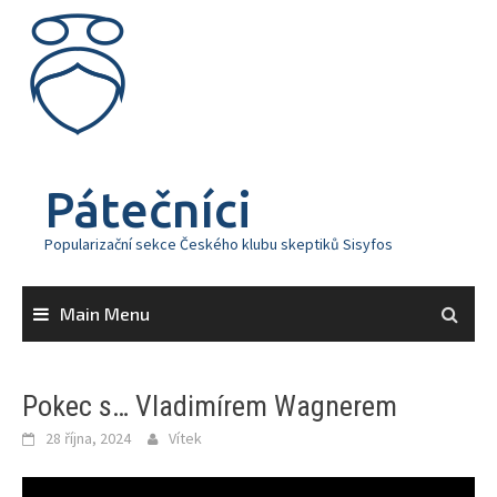
Skip
to
content
Pátečníci
Popularizační sekce Českého klubu skeptiků Sisyfos
Main Menu
Pokec s… Vladimírem Wagnerem
28 října, 2024
Vítek