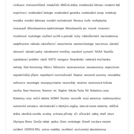
civilizace
mimozemšťané
mladočeši
Mléčná dráha
modelování klimatu
moderní lidé
mojmírovci
molekulární biologie
molekulární genetika
molekulární stroje
molekuly
morálka
morální dilemata
morální rozhodování
Morava
moře
mořeplavba
mosasauři
Mössbauerova spektroskopie
Mössbauerův jev
mozek
mravenci
náboženství
muslimové
mykologie
myšlení rychlé a pomalé
mýty
nacionalismus
nadpřirozeno
náhoda
námořnictví
nanochemie
nanotechnologie
narcismus
národní
obrození
národní parky
národnostní menšiny
narušení symetrií
NASA
Nashův
vyjednávací problém
násilí
NATO
navigace
Neandrtálci
nebeská mechanika
nehody
Neil Armstrong
Němci
Německo
neomarxismus
neoslavismus
nepoctivost
nepodmíněný příjem
nepohlavní rozmnožování
Neptun
nerostné suroviny
nestabilita
neštovice
neurologie
neuropsychiatrie
neurovědy
neutrina
neutronová hvězda
nevěra
New Horizons
Newton
nic
Nigérie
Nikola Tesla
Nil
Nobelova cena
Nobelovy ceny
noční obloha
NOMA
Norsko
novověk
nový ateismus
nukleosyntéza
numerické simulace
obchodování s lidskými orgány
obecná teorie relativity
oběžná
dráha
obrněná vozidla
oceány
ochrana přírody
oči
očkování
odboj
oheň
olovo
Olympus Mons
Oortův oblak
optika
Orion
ornitologie
Orwell
oscilace neutrin
osídlení
OSIRIS-REx
ostrov stability
osvětlení
osvícenský absolutismus