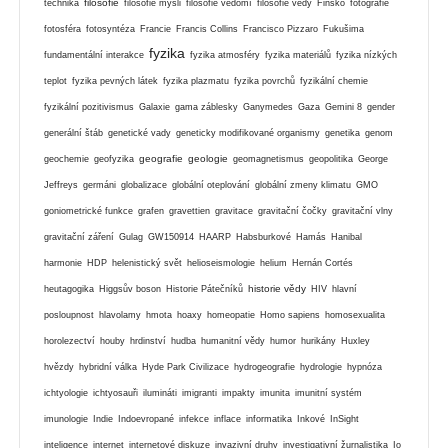
filosofie
technika
filosofie mysli
filosofie vědomí
filosofie vědy
Finsko
fotografie
fotosféra
fotosyntéza
Francie
Francis Collins
Francisco Pizzaro
Fukušima
fyzika
fundamentální interakce
fyzika atmosféry
fyzika materiálů
fyzika nízkých
teplot
fyzika pevných látek
fyzika plazmatu
fyzika povrchů
fyzikální chemie
fyzikální pozitivismus
Galaxie
gama záblesky
Ganymedes
Gaza
Gemini 8
gender
generální štáb
genetické vady
geneticky modifikované organismy
genetika
genom
geografie
geologie
geochemie
geofyzika
geomagnetismus
geopolitika
George
Jeffreys
germáni
globalizace
globální oteplování
globální zmeny klimatu
GMO
goniometrické funkce
grafen
gravettien
gravitace
gravitační čočky
gravitační vlny
gravitační záření
Gulag
GW150914
HAARP
Habsburkové
Hamás
Hanibal
harmonie
HDP
helenistický svět
helioseismologie
helium
Hernán Cortés
historie vědy
heutagogika
Higgsův boson
Historie Pátečníků
HIV
hlavní
posloupnost
hlavolamy
hmota
hoaxy
homeopatie
Homo sapiens
homosexualita
horolezectví
houby
hrdinství
hudba
humanitní vědy
humor
hurikány
Huxley
hvězdy
hybridní válka
Hyde Park Civilizace
hydrogeografie
hydrologie
hypnóza
ichtyologie
ichtyosauři
ilumináti
imigranti
impakty
imunita
imunitní systém
imunologie
Indie
Indoevropané
infekce
inflace
informatika
Inkové
InSight
inteligence
internet
internetové diskuze
invazivní druhy
investigativní žurnalistika
Io