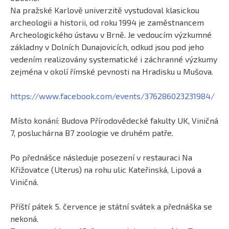
Na pražské Karlově univerzitě vystudoval klasickou
archeologii a historii, od roku 1994 je zaměstnancem
Archeologického ústavu v Brně. Je vedoucím výzkumné
základny v Dolních Dunajovicích, odkud jsou pod jeho
vedením realizovány systematické i záchranné výzkumy
zejména v okolí římské pevnosti na Hradisku u Mušova.
https://www.facebook.com/events/376286023231984/
Místo konání: Budova Přírodovědecké fakulty UK, Viničná
7, posluchárna B7 zoologie ve druhém patře.
Po přednášce následuje posezení v restauraci Na
Křižovatce (Uterus) na rohu ulic Kateřinská, Lipová a
Viničná.
Příští pátek 5. července je státní svátek a přednáška se
nekoná.