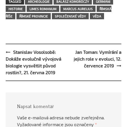
TAGGED
ARCHEOLOGIE
BALÁSZ KOMORÓCZY
GERMÁNI
HISTORIE
LIMES ROMANUM
MARCUS AURELIUS
ŘÍMSKÁ
ŘÍŠE
ŘÍMSKÉ PROVINCIE
SPOLEČENSKÉ VĚDY
VĚDA
Stanislav Vosolsobě:
Jan Toman: Vymírání a
Post
Dokáže evolučně vývojová
jejich role v evoluci, 12.
navigation
biologie vysvětlit původ
července 2019
rostlin?, 21. června 2019
Napsat komentář
Vaše e-mailová adresa nebude zveřejněna.
Vyžadované informace jsou označeny
*