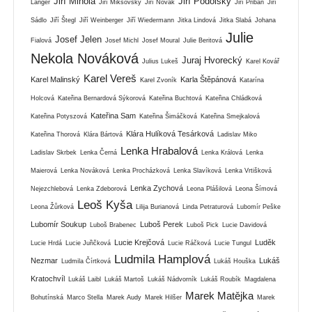
Jiří Mihola
Jiří Podolský
Langer
Jiří Mikšovský
Jiří Novák
Jiří Přibáň
Jiří
Sádlo
Jiří Štegl
Jiří Weinberger
Jiří Wiedermann
Jitka Lindová
Jitka Slabá
Johana
Julie
Josef Jelen
Fialová
Josef Michl
Josef Moural
Julie Beritová
Nekola Nováková
Juraj Hvorecký
Julius Lukeš
Karel Kovář
Karel Vereš
Karel Malinský
Karla Štěpánová
Karel Zvoník
Katarína
Holcová
Kateřina Bernardová Sýkorová
Kateřina Buchtová
Kateřina Chládková
Kateřina Sam
Kateřina Potyszová
Kateřina Šimáčková
Kateřina Smejkalová
Klára Hulíková Tesárková
Kateřina Thorová
Klára Bártová
Ladislav Miko
Lenka Hrabalová
Ladislav Skrbek
Lenka Černá
Lenka Králová
Lenka
Maierová
Lenka Nováková
Lenka Procházková
Lenka Slavíková
Lenka Vrtišková
Lenka Zychová
Nejezchlebová
Lenka Zdeborová
Leona Plášilová
Leona Šímová
Leoš Kyša
Leona Žůrková
Lilija Burianová
Linda Petraturová
Lubomír Peške
Lubomír Soukup
Luboš Perek
Luboš Brabenec
Luboš Pick
Lucie Davidová
Lucie Krejčová
Luděk
Lucie Hrdá
Lucie Juřičková
Lucie Ráčková
Lucie Tungul
Ludmila Hamplová
Nezmar
Lukáš
Ludmila Čírtková
Lukáš Houška
Kratochvíl
Lukáš Laibl
Lukáš Martoš
Lukáš Nádvorník
Lukáš Roubík
Magdalena
Marek Matějka
Bohutínská
Marco Stella
Marek Audy
Marek Hilšer
Marek