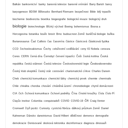
Balkán
bankovnictví
banky
barevná televize
barevné vnímání
Barry Barish
barvy
baryogeneze
BDSM
Bělorusko
Bernhard Riemann
bezpečnost
Bible
bilý trpaslík
biochemie
biodiverzita
bioetika
biogeografie
biologické invaze
biologický druh
biologie
biotechnologie
Blízký východ
Boeing
bohemismus
Bosna a
Hercegovina
botanika
bouře
brexit
Brno
budoucnost Země
buněčná biologie
buňka
částicová fyzika
Burianosaurus
Čad
Callisto
čas
časomíra
částice
částicová
CCD
čechoslovakismus
Čechy
celoživotní vzdělávání
ceny IG Nobela
cenzura
Ceres
CERN
černá díra
Černobyl
červení trpaslíci
Češi
česká kotlina
Česká
Československo
republika
česká státnost
Česká televize
Československé legie
Český klub skeptiků
český stát
cestování
charismatické církve
Charles Darwin
chemie
Cheb
chemická komunikace
chemické látky
chemický prvek
chemtrails
Chile
chiralita
choroba
chování
chráněná území
chronobiologie
chytré domácnosti
CIA
čich
čichová komunikace
čichové podněty
Čína
čínské kroužky
čísla
číslo Pí
ČR
Clayův institut
Columbia
conquistadoři
COVID
COVID-19
Craig Venter
Cromwell
čtyři jezdci
Curiosity
cystická fibróza
dálkový průzkum Země
Daniel
Kahneman
Dánsko
darwinismus
David Hilbert
dědičnost
demence
demografie
demokracie
Denisované
desková tektonika
dezinformace
diagnoza
dinosauři