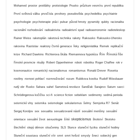
Mohamed
prostor
protilátky
protistologie
Prusko
průzkum vesmíru
první republika
První světová válka
prvočísla
prvohory
pseudověda
psychedelika
psychiatrie
psychologie
psychoterapie
ptáci
pulsar
původ hmoty
pyramidy
qubity
racionalita
racionální rozhodování
radioaktivita
radioaktivní spad
radioastronomie
radioteleskop
Rainer Weiss
raketoplán
raketová technika
rakety
Rakousko
Rakousko-Uhersko
religionistika
rakovina
Rastislav
reaktory čtvrté generace
řeky
Remek
replikační
krize
Richard Dawkins
Richterova škála
Riemannova hypotéza
Řím
Římská říše
římské provincie
rituály
Robert Oppenheimer
roboti
robotika
Roger Chaffee
rok v
kosmonautice
romantický nacionalismus
romantismus
Ronald Drever
Rosetta
rostliny
rovnost pohlaví
rozmnožování
rozum
Rubikova kostka
Rudolf Mössbauer
rudý obr
Rusko
Sahara
sahel
Sametová revoluce
Sandžak
Sarajevo
Saturn
savci
Schrödingerova kočička
sci-fi
science fiction
sebeklam
sedimenty
sedmá perioda
seismické vlny
seismika
seismologie
sekularismus
šelmy
Semjorka R7
Senát
Sergej Koroljov
sex
sexualita
sexualizované násilí
sexuální menšiny
sexuální
skepticismus
sexuologie
orientace
sexuální život
šíité
školství
Skotsko
šlechtění
slepý démon
sloučeniny
SLS
Slunce
sluneční fyzika
sluneční hodiny
Sluneční soustava
sluneční vítr
smrt
smrt hvězd
smysly
šneci
sobecký gen