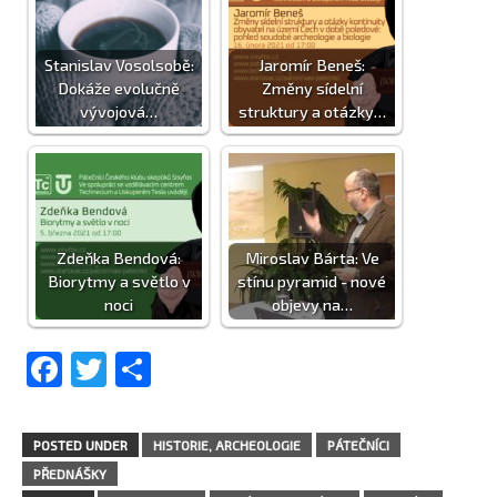
Stanislav Vosolsobě:
Jaromír Beneš:
Dokáže evolučně
Změny sídelní
vývojová…
struktury a otázky…
Zdeňka Bendová:
Miroslav Bárta: Ve
Biorytmy a světlo v
stínu pyramid - nové
noci
objevy na…
Facebook
Twitter
Share
POSTED UNDER
HISTORIE, ARCHEOLOGIE
PÁTEČNÍCI
PŘEDNÁŠKY