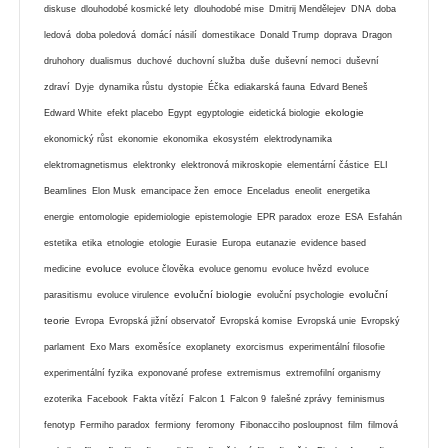
diskuse
dlouhodobé kosmické lety
dlouhodobé mise
Dmitrij Mendělejev
DNA
doba
ledová
doba poledová
domácí násilí
domestikace
Donald Trump
doprava
Dragon
druhohory
dualismus
duchové
duchovní služba
duše
duševní nemoci
duševní
zdraví
Dyje
dynamika růstu
dystopie
Éčka
ediakarská fauna
Edvard Beneš
ekologie
Edward White
efekt placebo
Egypt
egyptologie
eidetická biologie
ekonomický růst
ekonomie
ekonomika
ekosystém
elektrodynamika
elektromagnetismus
elektronky
elektronová mikroskopie
elementární částice
ELI
Beamlines
Elon Musk
emancipace žen
emoce
Enceladus
eneolit
energetika
energie
entomologie
epidemiologie
epistemologie
EPR paradox
eroze
ESA
Esfahán
estetika
etika
etnologie
etologie
Eurasie
Europa
eutanazie
evidence based
evoluce
medicine
evoluce člověka
evoluce genomu
evoluce hvězd
evoluce
evoluční biologie
evoluční
parasitismu
evoluce virulence
evoluční psychologie
teorie
Evropa
Evropská jižní observatoř
Evropská komise
Evropská unie
Evropský
parlament
Exo Mars
exoměsíce
exoplanety
exorcismus
experimentální filosofie
experimentální fyzika
exponované profese
extremismus
extremofilní organismy
ezoterika
Facebook
Fakta vítězí
Falcon 1
Falcon 9
falešné zprávy
feminismus
fenotyp
Fermiho paradox
fermiony
feromony
Fibonacciho posloupnost
film
filmová