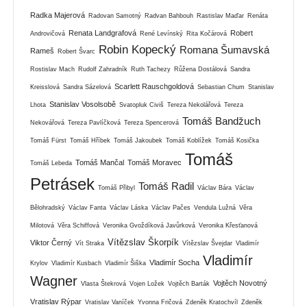
Radka Majerová
Radovan Samotný
Radvan Bahbouh
Rastislav Maďar
Renáta
Renata Landgrafová
Robert
Androvičová
René Levínský
Rita Kočárová
Robin Kopecký
Romana Šumavská
Rameš
Robert Švarc
Rostislav Mach
Rudolf Zahradník
Ruth Tachezy
Růžena Dostálová
Sandra
Scarlett Rauschgoldová
Kreisslová
Sandra Sázelová
Sebastian Chum
Stanislav
Stanislav Vosolsobě
Lhota
Svatopluk Civiš
Tereza Nekolářová
Tereza
Tomáš Bandžuch
Nekovářová
Tereza Pavlíčková
Tereza Spencerová
Tomáš Fürst
Tomáš Hříbek
Tomáš Jakoubek
Tomáš Koblížek
Tomáš Kosička
Tomáš
Tomáš Mančal
Tomáš Moravec
Tomáš Lebeda
Petrásek
Tomáš Radil
Tomáš Přibyl
Václav Bára
Václav
Bělohradský
Václav Fanta
Václav Láska
Václav Pačes
Vendula Lužná
Věra
Milotová
Věra Schiffová
Veronika Gvoždíková Javůrková
Veronika Křesťanová
Vítězslav Škorpík
Viktor Černý
Vít Straka
Vítězslav Švejdar
Vladimír
Vladimír
Vladimír Socha
Krylov
Vladimír Kusbach
Vladimír Šiška
Wagner
Vojtěch Novotný
Vlasta Štekrová
Vojen Ložek
Vojtěch Barták
Vratislav Rýpar
Vratislav Vaníček
Yvonna Fričová
Zdeněk Kratochvíl
Zdeněk