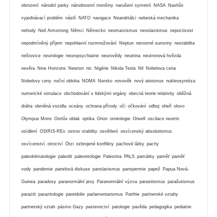
obrození
národní parky
národnostní menšiny
narušení symetrií
NASA
Nashův
vyjednávací problém
násilí
NATO
navigace
Neandrtálci
nebeská mechanika
nehody
Neil Armstrong
Němci
Německo
neomarxismus
neoslavismus
nepoctivost
nepodmíněný příjem
nepohlavní rozmnožování
Neptun
nerostné suroviny
nestabilita
neštovice
neurologie
neuropsychiatrie
neurovědy
neutrina
neutronová hvězda
nevěra
New Horizons
Newton
nic
Nigérie
Nikola Tesla
Nil
Nobelova cena
Nobelovy ceny
noční obloha
NOMA
Norsko
novověk
nový ateismus
nukleosyntéza
numerické simulace
obchodování s lidskými orgány
obecná teorie relativity
oběžná
dráha
obrněná vozidla
oceány
ochrana přírody
oči
očkování
odboj
oheň
olovo
Olympus Mons
Oortův oblak
optika
Orion
ornitologie
Orwell
oscilace neutrin
osídlení
OSIRIS-REx
ostrov stability
osvětlení
osvícenský absolutismus
osvícenství
otroctví
Ötzi
ozbrojené konflikty
pachové látky
pachy
paleoklimatologie
paleolit
paleontologie
Palestina
PALS
památky
paměť
paměť
vody
pandemie
panelová diskuse
panslavismus
panspermie
papež
Papua Nová-
Guinea
paradoxy
paranormální jevy
Paranormální výzva
parasitismus
parašutismus
paraziti
parazitologie
pareidolie
parlamentarismus
Parthie
partnerské vztahy
partnerský vztah
pásmo Gazy
pastevectví
patologie
pavěda
pedagogika
pediatrie