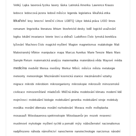
Veliký
Lajka
laserová fyzika
lasery
láska
Latinská Amerika
Lawrence Krauss
ledovce
ledovcová jezera
ledové měsíce
legenda
legislativa
lékařská etika
lékařství
lesy
letectví
letniční církve
LGBTQ
Libye
lidská práva
LIGO
limes
romanum
lingvistika
literatura
lithium
litosferické desky
lodě
logické uvažování
logika
lokální invariance
loterie
lovci a sběrači
Ludolfovo číslo
lymská borelióza
lyžování
Machovo číslo
magické myšlení
Magion
magnetismus
malakologie
Mali
Mars
Malostranský hřbitov
manipulace
mapa
Marcus Aurelius
Marie Terezie
Mars
matematika
Sample Return
matematická analýza
materiálová věda
Mayové
média
medicína
medvěd
Mensa
menšiny
Merkur
Měsíc
měsíce
města
metalurgie
mezinárodní vztahy
meteority
meteorologie
Mezinárodní kosmická stanice
migrace
mikrobi
mikrobiom
mikroorganismy
mikroskopie
mikrosvět
mimozemské
civilizace
mimozemšťané
mladočeši
Mléčná dráha
modelování klimatu
moderní lidé
mojmírovci
molekulární biologie
molekulární genetika
molekulární stroje
molekuly
morálka
morální dilemata
morální rozhodování
Morava
moře
mořeplavba
mosasauři
Mössbauerova spektroskopie
Mössbauerův jev
mozek
mravenci
náboženství
muslimové
mykologie
myšlení rychlé a pomalé
mýty
nacionalismus
nadpřirozeno
náhoda
námořnictví
nanochemie
nanotechnologie
narcismus
národní