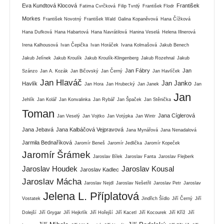
Eva Kundtová Klocová
František
Fatima Cvrčková
Filip Tvrdý
František Flodr
Morkes
František Novotný
František Wald
Galina Kopaněvová
Hana Čížková
Hana Dufková
Hana Habartová
Hana Navrátilová
Hanina Veselá
Helena Illnerová
Irena Kalhousová
Ivan Čepička
Ivan Horáček
Ivana Kolmašová
Jakub Benech
Jakub Jelínek
Jakub Kroulík
Jakub Kroulík-Klingenberg
Jakub Rozehnal
Jakub
Jan Fábry
Jan
Szánzo
Jan A. Kozák
Jan Bičovský
Jan Černý
Jan Havlíček
Jan Hlaváč
Jan Janko
Havlík
Jan Hora
Jan Hrubecký
Jan Janek
Jan
Jan
Jehlík
Jan Kolář
Jan Konvalinka
Jan Rybář
Jan Špaček
Jan Stěnička
Toman
Jana Cíglerová
Jan Veselý
Jan Vojtko
Jan Votýpka
Jan Wintr
Jana Jebavá
Jana Kalbáčová Vejpravová
Jana Mynářová
Jana Nenadalová
Jarmila Bednaříková
Jaromír Beneš
Jaromír Jedlička
Jaromír Kopeček
Jaromír Šrámek
Jaroslav Bílek
Jaroslav Fanta
Jaroslav Flejberk
Jaroslav Houdek
Jaroslav Kousal
Jaroslav Kadlec
Jaroslav Mácha
Jaroslav Nejdl
Jaroslav Nešetřil
Jaroslav Petr
Jaroslav
Jelena L. Příplatová
Vostatek
Jindřich Šídlo
Jiří Černý
Jiří
Dolejší
Jiří Grygar
Jiří Hejkrlík
Jiří Hořejší
Jiří Kacetl
Jiří Kocourek
Jiří Kříž
Jiří