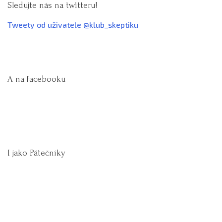
Sledujte nás na twitteru!
Tweety od uživatele @klub_skeptiku
A na facebooku
I jako Pátečníky