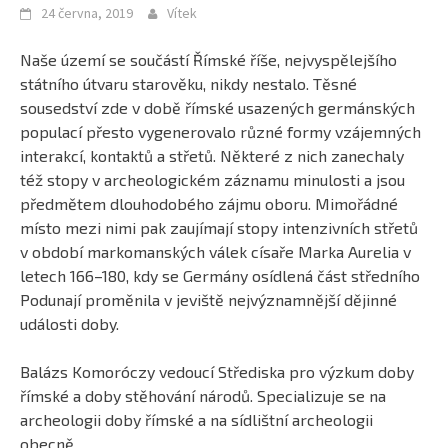
24 června, 2019
Vítek
Naše území se součástí Římské říše, nejvyspělejšího
státního útvaru starověku, nikdy nestalo. Těsné
sousedství zde v době římské usazených germánských
populací přesto vygenerovalo různé formy vzájemných
interakcí, kontaktů a střetů. Některé z nich zanechaly
též stopy v archeologickém záznamu minulosti a jsou
předmětem dlouhodobého zájmu oboru. Mimořádné
místo mezi nimi pak zaujímají stopy intenzivních střetů
v období markomanských válek císaře Marka Aurelia v
letech 166–180, kdy se Germány osídlená část středního
Podunají proměnila v jeviště nejvýznamnější dějinné
události doby.
Balázs Komoróczy vedoucí Střediska pro výzkum doby
římské a doby stěhování národů. Specializuje se na
archeologii doby římské a na sídlištní archeologii
obecně.