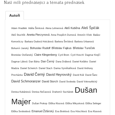
Naši milí přednášející a témata přednášek
Autoři
Aleš Špičák
Aleš Kuběna
Adam Hradilek
Adéla Šimková
Alena Lehnerová
Anetta Pierzynová
Aleš Stuchlík
Anna Pospěch Durnová
Antonín Vítek
Balász
Komoróczy
Barbara Oudová Holcátová
Barbora Šmídová
Barbora Urbanová
Bohuslav Rudolf
Břetislav Fajkus
Břetislav Tureček
Bohumír Janský
Claire Klingenberg
Bronislav Ostřanský
Cyril Brom
Cyril Hoschl
Dagmar Krejčí
Dan Černý
Dagmar Lálová
Dan Bárta
Dana Drábová
Daniel Koťátko
Daniel
Madzia
Daniel Scheirich
Daniel Stach
Darina Vymětalíková
David Anthony
David Černý
David Heyrovský
Procházka
David Král
David Šanc
David Schmoranzer
David Storch
David Svoboda
David Vokrouhlický
Dušan
Denisa Kubániová
Denisa Nečasová
Drahomír Suchánek
Majer
Dušan Prokop
Eliška Klozová
Eliška Mikysková
Eliška Selinger
Emanuel Žďárský
Eliška Svobodová
Eva Broklová
Eva Höschlová
Eva Klusová