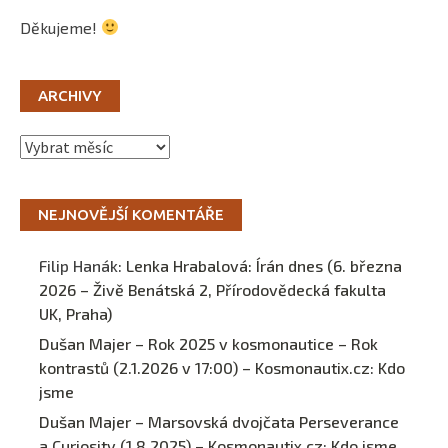
Děkujeme!
ARCHIVY
Archivy
NEJNOVĚJŠÍ KOMENTÁŘE
Filip Hanák
:
Lenka Hrabalová: Írán dnes (6. března
2026 – Živě Benátská 2, Přírodovědecká fakulta
UK, Praha)
Dušan Majer – Rok 2025 v kosmonautice – Rok
kontrastů (2.1.2026 v 17:00) – Kosmonautix.cz
:
Kdo
jsme
Dušan Majer – Marsovská dvojčata Perseverance
a Curiosity (1.8.2025) – Kosmonautix.cz
:
Kdo jsme