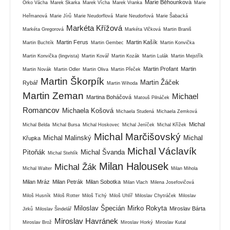
Marie Běhounková
Orko Vácha
Marek Skarka
Marek Vícha
Marek Vranka
Marie
Heřmanová
Marie Jírů
Marie Neudorflová
Marie Neudorfová
Marie Šabacká
Markéta Křížová
Markéta Gregorová
Markéta Vlčková
Martin Braniš
Martin Ferus
Martin Kašík
Martin Buchtík
Martin Gembec
Martin Konvička
Martin Konvička (lingvista)
Martin Kovář
Martin Kozák
Martin Lulák
Martin Mejstřík
Martin Profant
Martin
Martin Novák
Martin Odler
Martin Oliva
Martin Přeček
Martin Škorpík
Martin Žáček
Rybář
Martin Wihoda
Martin Zeman
Michael
Martina Boháčová
Matouš Pilnáček
Romancov
Michaela Košová
Michaela Studená
Michaela Zemková
Michal
Michal Belda
Michal Bursa
Michal Hoskovec
Michal Jeníček
Michal Křížek
Michal Marčišovský
Michal Malinský
Michal
Křupka
Michal Václavík
Pitoňák
Michal Švanda
Michal Stehlík
Milan Halousek
Michal Žák
Michal Walter
Milan Mihola
Milan Mráz
Milan Petrák
Milan Sobotka
Milan Vlach
Milena Josefovičová
Miloš Husník
Miloš Rotter
Miloš Tichý
Miloš Uhlíř
Miloslav Chytráček
Miloslav
Miloslav Špecián
Mirko Rokyta
Miroslav Bárta
Jirků
Miloslav Šindelář
Miroslav Havránek
Miroslav Brož
Miroslav Horký
Miroslav Kutal