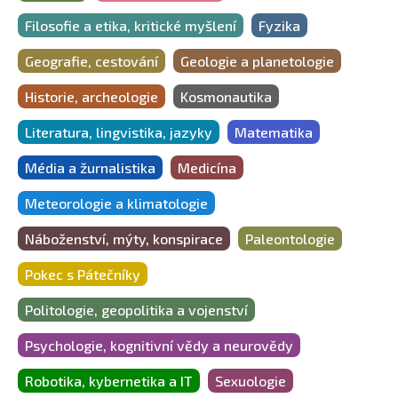
Filosofie a etika, kritické myšlení
Fyzika
Geografie, cestování
Geologie a planetologie
Historie, archeologie
Kosmonautika
Literatura, lingvistika, jazyky
Matematika
Média a žurnalistika
Medicína
Meteorologie a klimatologie
Náboženství, mýty, konspirace
Paleontologie
Pokec s Pátečníky
Politologie, geopolitika a vojenství
Psychologie, kognitivní vědy a neurovědy
Robotika, kybernetika a IT
Sexuologie