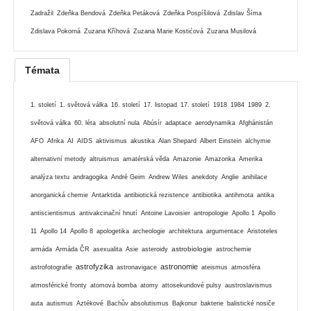
Zadražil
Zdeňka Bendová
Zdeňka Petáková
Zdeňka Pospíšilová
Zdislav Šíma
Zdislava Pokorná
Zuzana Kříhová
Zuzana Marie Kostićová
Zuzana Musilová
Témata
1. století
1. světová válka
16. století
17. listopad
17. století
1918
1984
1989
2.
světová válka
60. léta
absolutní nula
Abúsír
adaptace
aerodynamika
Afghánistán
AFO
Afrika
AI
AIDS
aktivismus
akustika
Alan Shepard
Albert Einstein
alchymie
alternativní metody
altruismus
amatérská věda
Amazonie
Amazonka
Amerika
analýza textu
andragogika
André Geim
Andrew Wiles
anekdoty
Anglie
anihilace
anorganická chemie
Antarktida
antibiotická rezistence
antibiotika
antihmota
antika
antiscientismus
antivakcinační hnutí
Antoine Lavoisier
antropologie
Apollo 1
Apollo
11
Apollo 14
Apollo 8
apologetika
archeologie
architektura
argumentace
Aristoteles
astrobiologie
armáda
Armáda ČR
asexualita
Asie
asteroidy
astrochemie
astrofyzika
astronomie
astrofotografie
astronavigace
ateismus
atmosféra
atmosférické fronty
atomová bomba
atomy
attosekundové pulsy
austroslavismus
auta
autismus
Aztékové
Bachův absolutismus
Bajkonur
bakterie
balistické nosiče