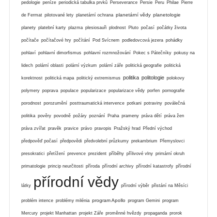
pedologie
peníze
periodická tabulka prvků
Perseverance
Persie
Peru
Philae
Pierre
planetární vědy
planetologie
de Fermat
pilotované lety
planetární ochrana
planety
platební karty
plazma
plesiosauři
plodnost
Pluto
počasí
počátky života
počítače
počítačové hry
počítání
Pod Svícnem
podledovcová jezera
pohádky
pohlaví
pohlavní dimorfismus
pohlavní rozmnožování
Pokec s Pátečníky
pokusy na
lidech
polární oblasti
polární výzkum
polární záře
politická geografie
politická
politika
politologie
korektnost
politická mapa
politický extremismus
polokovy
polymery
poprava
populace
popularizace
popularizace vědy
porfen
pornografie
porodnost
porozumění
posttraumatická intervence
potkani
potraviny
poválečná
politika
pověry
povodně
požáry
poznání
Praha
prameny
práva dětí
práva žen
práva zvířat
pravěk
pravice
právo
pravopis
Pražský hrad
Přední východ
předpověď počasí
předpovědi
předvolební průzkumy
prekambrium
Přemyslovci
presokratici
přetížení
prevence
prezident
příběhy
přílivové vlny
primární okruh
primatologie
princip neurčitosti
příroda
přírodní archivy
přírodní katastrofy
přírodní
přírodní vědy
látky
přírodní výběr
přistání na Měsíci
program Apollo
problém intence
problémy milénia
program Gemini
program
Mercury
projekt Manhattan
projekt Záře
proměnné hvězdy
propaganda
prorok