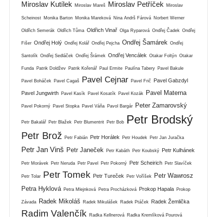
Miroslav Kutílek
Miroslav Petříček
Miroslav Mareš
Miroslav
Scheinost
Monika Barton
Monika Mareková
Nina Andrš Fárová
Norbert Werner
Oldřich Vinař
Oldřich Semerák
Oldřich Tůma
Olga Ryparová
Ondřej Čadek
Ondřej
Ondřej Šamárek
Ondřej Holý
Fišer
Ondřej Kolář
Ondřej Pejcha
Ondřej
Ondřej Vencálek
Santolík
Ondřej Sedláček
Ondřej Šrámek
Otakar Foltýn
Otakar
Funda
Patrik Doldžev
Patrik Kořenář
Paul Ermite
Paulína Tabery
Pavel Bakule
Pavel Cejnar
Pavel Gabzdyl
Pavel Boháček
Pavel Cagaš
Pavel Frič
Pavel Materna
Pavel Jungwirth
Pavel Kasík
Pavel Kosatík
Pavel Kozák
Peter Zamarovský
Pavel Pokorný
Pavel Stopka
Pavel Váňa
Pavol Bargár
Petr Brodský
Petr Bakalář
Petr Blažek
Petr Blumentrit
Petr Bob
Petr Brož
Petr Horálek
Petr Fabián
Petr Houdek
Petr Jan Juračka
Petr Jan Vinš
Petr Janeček
Petr Kulhánek
Petr Kabáth
Petr Koubský
Petr Scheirich
Petr Morávek
Petr Neruda
Petr Pavel
Petr Pokorný
Petr Slavíček
Petr Tomek
Petr Wawrosz
Petr Tureček
Petr Tolar
Petr Voříšek
Petra Hyklová
Prokop Hapala
Petra Mlejnková
Petra Procházková
Prokop
Radek Mikoláš
Radek Žemlička
Závada
Radek Mikulášek
Radek Ptáček
Radim Valenčík
Radka Kellnerová
Radka Kremlíková Pourová