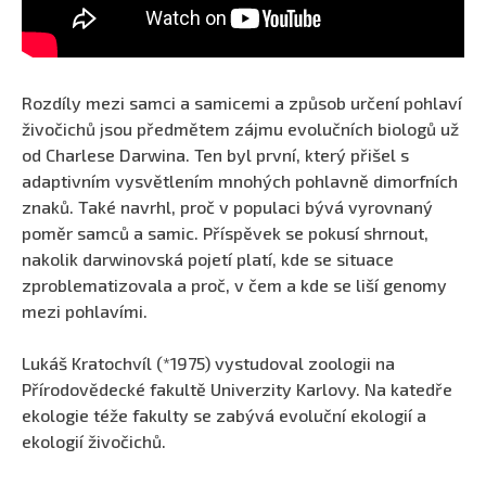
Rozdíly mezi samci a samicemi a způsob určení pohlaví
živočichů jsou předmětem zájmu evolučních biologů už
od Charlese Darwina. Ten byl první, který přišel s
adaptivním vysvětlením mnohých pohlavně dimorfních
znaků. Také navrhl, proč v populaci bývá vyrovnaný
poměr samců a samic. Příspěvek se pokusí shrnout,
nakolik darwinovská pojetí platí, kde se situace
zproblematizovala a proč, v čem a kde se liší genomy
mezi pohlavími.
Lukáš Kratochvíl (*1975) vystudoval zoologii na
Přírodovědecké fakultě Univerzity Karlovy. Na katedře
ekologie téže fakulty se zabývá evoluční ekologií a
ekologií živočichů.