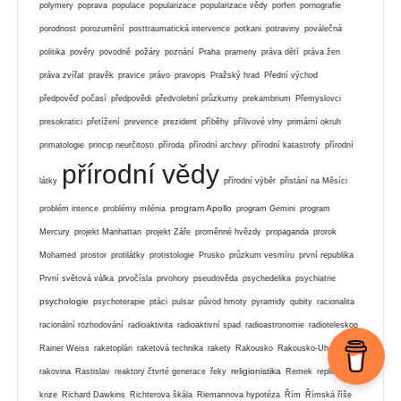
polymery
poprava
populace
popularizace
popularizace vědy
porfen
pornografie
porodnost
porozumění
posttraumatická intervence
potkani
potraviny
poválečná
politika
pověry
povodně
požáry
poznání
Praha
prameny
práva dětí
práva žen
práva zvířat
pravěk
pravice
právo
pravopis
Pražský hrad
Přední východ
předpověď počasí
předpovědi
předvolební průzkumy
prekambrium
Přemyslovci
presokratici
přetížení
prevence
prezident
příběhy
přílivové vlny
primární okruh
primatologie
princip neurčitosti
příroda
přírodní archivy
přírodní katastrofy
přírodní
přírodní vědy
látky
přírodní výběr
přistání na Měsíci
program Apollo
problém intence
problémy milénia
program Gemini
program
Mercury
projekt Manhattan
projekt Záře
proměnné hvězdy
propaganda
prorok
Mohamed
prostor
protilátky
protistologie
Prusko
průzkum vesmíru
první republika
První světová válka
prvočísla
prvohory
pseudověda
psychedelika
psychiatrie
psychologie
psychoterapie
ptáci
pulsar
původ hmoty
pyramidy
qubity
racionalita
racionální rozhodování
radioaktivita
radioaktivní spad
radioastronomie
radioteleskop
Rainer Weiss
raketoplán
raketová technika
rakety
Rakousko
Rakousko-Uhersko
religionistika
rakovina
Rastislav
reaktory čtvrté generace
řeky
Remek
replikační
krize
Richard Dawkins
Richterova škála
Riemannova hypotéza
Řím
Římská říše