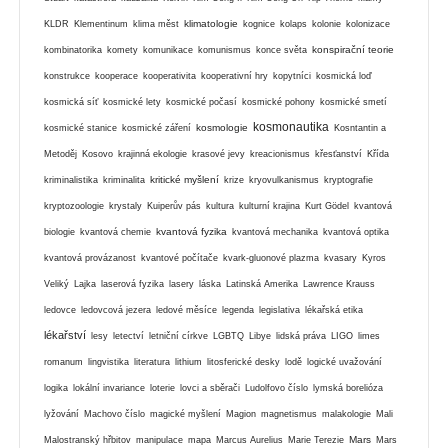
klimatologie
KLDR
Klementinum
klima měst
kognice
kolaps
kolonie
kolonizace
konspirační teorie
kombinatorika
komety
komunikace
komunismus
konce světa
konstrukce
kooperace
kooperativita
kooperativní hry
kopytníci
kosmická loď
kosmická síť
kosmické lety
kosmické počasí
kosmické pohony
kosmické smetí
kosmonautika
kosmologie
kosmické stanice
kosmické záření
Kosntantin a
Metoděj
Kosovo
krajinná ekologie
krasové jevy
kreacionismus
křesťanství
Křída
kritické myšlení
kriminalistika
kriminalita
krize
kryovulkanismus
kryptografie
kryptozoologie
krystaly
Kuiperův pás
kultura
kulturní krajina
Kurt Gödel
kvantová
kvantová fyzika
biologie
kvantová chemie
kvantová mechanika
kvantová optika
kvantová provázanost
kvantové počítače
kvark-gluonové plazma
kvasary
Kyros
Veliký
Lajka
laserová fyzika
lasery
láska
Latinská Amerika
Lawrence Krauss
ledovce
ledovcová jezera
ledové měsíce
legenda
legislativa
lékařská etika
lékařství
lesy
letectví
letniční církve
LGBTQ
Libye
lidská práva
LIGO
limes
romanum
lingvistika
literatura
lithium
litosferické desky
lodě
logické uvažování
logika
lokální invariance
loterie
lovci a sběrači
Ludolfovo číslo
lymská borelióza
lyžování
Machovo číslo
magické myšlení
Magion
magnetismus
malakologie
Mali
Mars
Malostranský hřbitov
manipulace
mapa
Marcus Aurelius
Marie Terezie
Mars