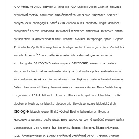
AFO
Afrika
AI
AIDS
aktivismus
akustika
Alan Shepard
Albert Einstein
alchymie
alternativní metody
altruismus
amatérská věda
Amazonie
Amazonka
Amerika
analýza textu
andragogika
André Geim
Andrew Wiles
anekdoty
Anglie
anihilace
anorganická chemie
Antarktida
antibiotická rezistence
antibiotika
antihmota
antika
antiscientismus
antivakcinační hnutí
Antoine Lavoisier
antropologie
Apollo 1
Apollo
11
Apollo 14
Apollo 8
apologetika
archeologie
architektura
argumentace
Aristoteles
astrobiologie
armáda
Armáda ČR
asexualita
Asie
asteroidy
astrochemie
astrofyzika
astronomie
astrofotografie
astronavigace
ateismus
atmosféra
atmosférické fronty
atomová bomba
atomy
attosekundové pulsy
austroslavismus
auta
autismus
Aztékové
Bachův absolutismus
Bajkonur
bakterie
balistické nosiče
Balkán
bankovnictví
banky
barevná televize
barevné vnímání
Barry Barish
barvy
baryogeneze
BDSM
Bělorusko
Bernhard Riemann
bezpečnost
Bible
bilý trpaslík
biochemie
biodiverzita
bioetika
biogeografie
biologické invaze
biologický druh
biologie
biotechnologie
Blízký východ
Boeing
bohemismus
Bosna a
Hercegovina
botanika
bouře
brexit
Brno
budoucnost Země
buněčná biologie
buňka
částicová fyzika
Burianosaurus
Čad
Callisto
čas
časomíra
částice
částicová
CCD
čechoslovakismus
Čechy
celoživotní vzdělávání
ceny IG Nobela
cenzura