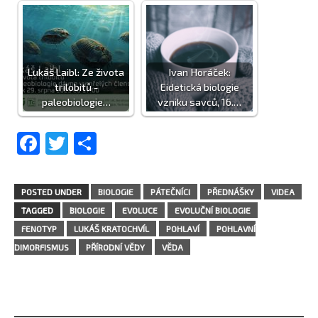
Lukáš Laibl: Ze života
Ivan Horáček:
trilobitů -
Eidetická biologie
paleobiologie…
vzniku savců, 16.…
Facebook
Twitter
Share
POSTED UNDER
BIOLOGIE
PÁTEČNÍCI
PŘEDNÁŠKY
VIDEA
TAGGED
BIOLOGIE
EVOLUCE
EVOLUČNÍ BIOLOGIE
FENOTYP
LUKÁŠ KRATOCHVÍL
POHLAVÍ
POHLAVNÍ
DIMORFISMUS
PŘÍRODNÍ VĚDY
VĚDA