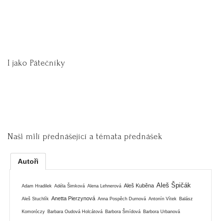
I jako Pátečníky
Naši milí přednášející a témata přednášek
Autoři
Aleš Špičák
Aleš Kuběna
Adam Hradilek
Adéla Šimková
Alena Lehnerová
Anetta Pierzynová
Aleš Stuchlík
Anna Pospěch Durnová
Antonín Vítek
Balász
Komoróczy
Barbara Oudová Holcátová
Barbora Šmídová
Barbora Urbanová