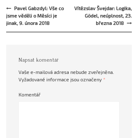
Pavel Gabzdyl: Vše co
Vítězslav Švejdar: Logika,
Post
jsme věděli o Měsíci je
Gödel, neúplnost, 23.
navigation
jinak, 9. února 2018
března 2018
Napsat komentář
Vaše e-mailová adresa nebude zveřejněna.
Vyžadované informace jsou označeny
*
Komentář