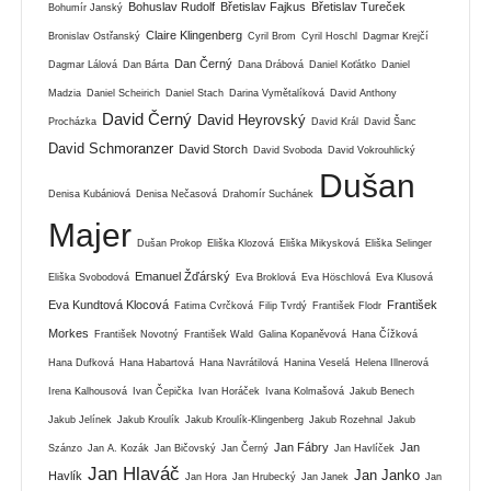
Bohuslav Rudolf
Břetislav Fajkus
Břetislav Tureček
Bohumír Janský
Claire Klingenberg
Bronislav Ostřanský
Cyril Brom
Cyril Hoschl
Dagmar Krejčí
Dan Černý
Dagmar Lálová
Dan Bárta
Dana Drábová
Daniel Koťátko
Daniel
Madzia
Daniel Scheirich
Daniel Stach
Darina Vymětalíková
David Anthony
David Černý
David Heyrovský
Procházka
David Král
David Šanc
David Schmoranzer
David Storch
David Svoboda
David Vokrouhlický
Dušan
Denisa Kubániová
Denisa Nečasová
Drahomír Suchánek
Majer
Dušan Prokop
Eliška Klozová
Eliška Mikysková
Eliška Selinger
Emanuel Žďárský
Eliška Svobodová
Eva Broklová
Eva Höschlová
Eva Klusová
Eva Kundtová Klocová
František
Fatima Cvrčková
Filip Tvrdý
František Flodr
Morkes
František Novotný
František Wald
Galina Kopaněvová
Hana Čížková
Hana Dufková
Hana Habartová
Hana Navrátilová
Hanina Veselá
Helena Illnerová
Irena Kalhousová
Ivan Čepička
Ivan Horáček
Ivana Kolmašová
Jakub Benech
Jakub Jelínek
Jakub Kroulík
Jakub Kroulík-Klingenberg
Jakub Rozehnal
Jakub
Jan Fábry
Jan
Szánzo
Jan A. Kozák
Jan Bičovský
Jan Černý
Jan Havlíček
Jan Hlaváč
Jan Janko
Havlík
Jan Hora
Jan Hrubecký
Jan Janek
Jan