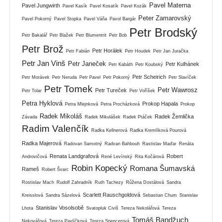
Pavel Materna
Pavel Jungwirth
Pavel Kasík
Pavel Kosatík
Pavel Kozák
Peter Zamarovský
Pavel Pokorný
Pavel Stopka
Pavel Váňa
Pavol Bargár
Petr Brodský
Petr Bakalář
Petr Blažek
Petr Blumentrit
Petr Bob
Petr Brož
Petr Horálek
Petr Fabián
Petr Houdek
Petr Jan Juračka
Petr Jan Vinš
Petr Janeček
Petr Kulhánek
Petr Kabáth
Petr Koubský
Petr Scheirich
Petr Morávek
Petr Neruda
Petr Pavel
Petr Pokorný
Petr Slavíček
Petr Tomek
Petr Wawrosz
Petr Tureček
Petr Tolar
Petr Voříšek
Petra Hyklová
Prokop Hapala
Petra Mlejnková
Petra Procházková
Prokop
Radek Mikoláš
Radek Žemlička
Závada
Radek Mikulášek
Radek Ptáček
Radim Valenčík
Radka Kellnerová
Radka Kremlíková Pourová
Radka Majerová
Radovan Samotný
Radvan Bahbouh
Rastislav Maďar
Renáta
Renata Landgrafová
Robert
Androvičová
René Levínský
Rita Kočárová
Robin Kopecký
Romana Šumavská
Rameš
Robert Švarc
Rostislav Mach
Rudolf Zahradník
Ruth Tachezy
Růžena Dostálová
Sandra
Scarlett Rauschgoldová
Kreisslová
Sandra Sázelová
Sebastian Chum
Stanislav
Stanislav Vosolsobě
Lhota
Svatopluk Civiš
Tereza Nekolářová
Tereza
Tomáš Bandžuch
Nekovářová
Tereza Pavlíčková
Tereza Spencerová