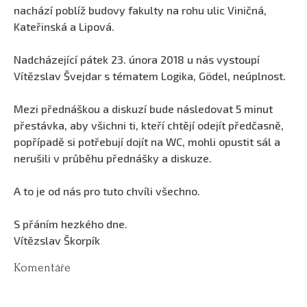
nachází poblíž budovy fakulty na rohu ulic Viničná,
Kateřinská a Lipová.
Nadcházející pátek 23. února 2018 u nás vystoupí
Vítězslav Švejdar s tématem Logika, Gödel, neúplnost.
Mezi přednáškou a diskuzí bude následovat 5 minut
přestávka, aby všichni ti, kteří chtějí odejít předčasně,
popřípadě si potřebují dojít na WC, mohli opustit sál a
nerušili v průběhu přednášky a diskuze.
A to je od nás pro tuto chvíli všechno.
S přáním hezkého dne.
Vítězslav Škorpík
Komentáře