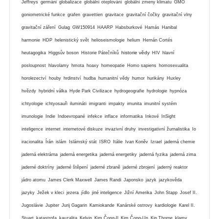
Jeffreys
germáni
globalizace
globální oteplování
globální zmeny klimatu
GMO
goniometrické funkce
grafen
gravettien
gravitace
gravitační čočky
gravitační vlny
gravitační záření
Gulag
GW150914
HAARP
Habsburkové
Hamás
Hanibal
harmonie
HDP
helenistický svět
helioseismologie
helium
Hernán Cortés
historie vědy
heutagogika
Higgsův boson
Historie Pátečníků
HIV
hlavní
posloupnost
hlavolamy
hmota
hoaxy
homeopatie
Homo sapiens
homosexualita
horolezectví
houby
hrdinství
hudba
humanitní vědy
humor
hurikány
Huxley
hvězdy
hybridní válka
Hyde Park Civilizace
hydrogeografie
hydrologie
hypnóza
ichtyologie
ichtyosauři
ilumináti
imigranti
impakty
imunita
imunitní systém
imunologie
Indie
Indoevropané
infekce
inflace
informatika
Inkové
InSight
inteligence
internet
internetové diskuze
invazivní druhy
investigativní žurnalistika
Io
iracionalita
Írán
islám
Islámský stát
ISRO
Itálie
Ivan Koněv
Izrael
jaderná chemie
jaderná elektrárna
jaderná energetika
jaderná energetiky
jaderná fyzika
jaderná zima
jaderné doktríny
jaderné štěpení
jaderné zbraně
jaderné zbrojení
jaderný reaktor
jádro atomu
James Clerk Maxwell
James Randi
Japonsko
jazyk
jazykověda
jazyky
Ježek v kleci
jezera
jídlo
jiné inteligence
Jižní Amerika
John Stapp
Josef II.
Jugoslávie
Jupiter
Jurij Gagarin
Kamiokande
Kanárské ostrovy
kardiologie
Karel II.
Stuart
katastrofa
kauzalita
Kelvin
Kim Čong-Il
Kim Čong-Un
Kip Thorne
klamy