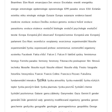
Beamlines
Elon Musk
emancipace žen
emoce
Enceladus
eneolit
energetika
energie
entomologie
epidemiologie
epistemologie
EPR paradox
eroze
ESA
Esfahán
estetika
etika
etnologie
etologie
Eurasie
Europa
eutanazie
evidence based
evoluce
medicine
evoluce člověka
evoluce genomu
evoluce hvězd
evoluce
evoluční biologie
evoluční
parasitismu
evoluce virulence
evoluční psychologie
teorie
Evropa
Evropská jižní observatoř
Evropská komise
Evropská unie
Evropský
parlament
Exo Mars
exoměsíce
exoplanety
exorcismus
experimentální filosofie
experimentální fyzika
exponované profese
extremismus
extremofilní organismy
ezoterika
Facebook
Fakta vítězí
Falcon 1
Falcon 9
falešné zprávy
feminismus
fenotyp
Fermiho paradox
fermiony
feromony
Fibonacciho posloupnost
film
filmová
filosofie
technika
filosofie mysli
filosofie vědomí
filosofie vědy
Finsko
fotografie
fotosféra
fotosyntéza
Francie
Francis Collins
Francisco Pizzaro
Fukušima
fyzika
fundamentální interakce
fyzika atmosféry
fyzika materiálů
fyzika nízkých
teplot
fyzika pevných látek
fyzika plazmatu
fyzika povrchů
fyzikální chemie
fyzikální pozitivismus
Galaxie
gama záblesky
Ganymedes
Gaza
Gemini 8
gender
generální štáb
genetické vady
geneticky modifikované organismy
genetika
genom
geografie
geologie
geochemie
geofyzika
geomagnetismus
geopolitika
George