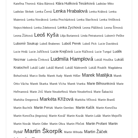
Klára Hulíková Tesárková
Kateřina Thorová
Klára Bártová
Ladislav Miko
Lenka Hrabalová
Ladislav Skrbek
Lenka Černá
Lenka Králová
Lenka
Maierová
Lenka Nováková
Lenka Procházková
Lenka Slavíková
Lenka Vrtišková
Lenka Zychová
Nejezchlebová
Lenka Zdeborová
Leona Plášilová
Leona Šímová
Leoš Kyša
Leona Žůrková
Lilija Burianová
Linda Petraturová
Lubomír Peške
Lubomír Soukup
Luboš Perek
Luboš Brabenec
Luboš Pick
Lucie Davidová
Lucie Krejčová
Luděk
Lucie Hrdá
Lucie Juřičková
Lucie Ráčková
Lucie Tungul
Ludmila Hamplová
Nezmar
Lukáš
Ludmila Čírtková
Lukáš Houška
Kratochvíl
Lukáš Laibl
Lukáš Martoš
Lukáš Nádvorník
Lukáš Roubík
Magdalena
Marek Matějka
Bohutínská
Marco Stella
Marek Audy
Marek Hilšer
Marek
Marie Běhounková
Orko Vácha
Marek Skarka
Marek Vícha
Marek Vranka
Marie
Heřmanová
Marie Jírů
Marie Neudorflová
Marie Neudorfová
Marie Šabacká
Markéta Křížová
Markéta Gregorová
Markéta Vlčková
Martin Braniš
Martin Ferus
Martin Kašík
Martin Buchtík
Martin Gembec
Martin Konvička
Martin Konvička (lingvista)
Martin Kovář
Martin Kozák
Martin Lulák
Martin Mejstřík
Martin Profant
Martin
Martin Novák
Martin Odler
Martin Oliva
Martin Přeček
Martin Škorpík
Martin Žáček
Rybář
Martin Wihoda