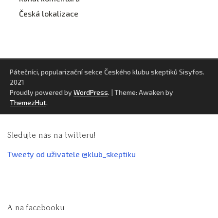
Česká lokalizace
Pátečníci, popularizační sekce Českého klubu skeptiků Sisyfos.
2021
Proudly powered by
WordPress
.
|
Theme: Awaken by
ThemezHut
.
Sledujte nás na twitteru!
Tweety od uživatele @klub_skeptiku
A na facebooku