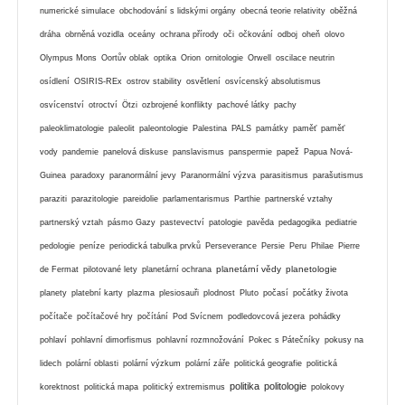
numerické simulace
obchodování s lidskými orgány
obecná teorie relativity
oběžná
dráha
obrněná vozidla
oceány
ochrana přírody
oči
očkování
odboj
oheň
olovo
Olympus Mons
Oortův oblak
optika
Orion
ornitologie
Orwell
oscilace neutrin
osídlení
OSIRIS-REx
ostrov stability
osvětlení
osvícenský absolutismus
osvícenství
otroctví
Ötzi
ozbrojené konflikty
pachové látky
pachy
paleoklimatologie
paleolit
paleontologie
Palestina
PALS
památky
paměť
paměť
vody
pandemie
panelová diskuse
panslavismus
panspermie
papež
Papua Nová-
Guinea
paradoxy
paranormální jevy
Paranormální výzva
parasitismus
parašutismus
paraziti
parazitologie
pareidolie
parlamentarismus
Parthie
partnerské vztahy
partnerský vztah
pásmo Gazy
pastevectví
patologie
pavěda
pedagogika
pediatrie
pedologie
peníze
periodická tabulka prvků
Perseverance
Persie
Peru
Philae
Pierre
planetární vědy
planetologie
de Fermat
pilotované lety
planetární ochrana
planety
platební karty
plazma
plesiosauři
plodnost
Pluto
počasí
počátky života
počítače
počítačové hry
počítání
Pod Svícnem
podledovcová jezera
pohádky
pohlaví
pohlavní dimorfismus
pohlavní rozmnožování
Pokec s Pátečníky
pokusy na
lidech
polární oblasti
polární výzkum
polární záře
politická geografie
politická
politika
politologie
korektnost
politická mapa
politický extremismus
polokovy