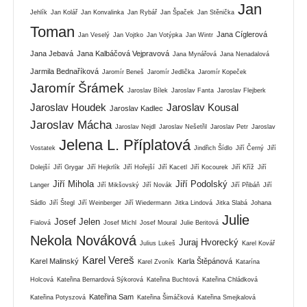
Jan
Jehlík
Jan Kolář
Jan Konvalinka
Jan Rybář
Jan Špaček
Jan Stěnička
Toman
Jana Cíglerová
Jan Veselý
Jan Vojtko
Jan Votýpka
Jan Wintr
Jana Jebavá
Jana Kalbáčová Vejpravová
Jana Mynářová
Jana Nenadalová
Jarmila Bednaříková
Jaromír Beneš
Jaromír Jedlička
Jaromír Kopeček
Jaromír Šrámek
Jaroslav Bílek
Jaroslav Fanta
Jaroslav Flejberk
Jaroslav Houdek
Jaroslav Kousal
Jaroslav Kadlec
Jaroslav Mácha
Jaroslav Nejdl
Jaroslav Nešetřil
Jaroslav Petr
Jaroslav
Jelena L. Příplatová
Vostatek
Jindřich Šídlo
Jiří Černý
Jiří
Dolejší
Jiří Grygar
Jiří Hejkrlík
Jiří Hořejší
Jiří Kacetl
Jiří Kocourek
Jiří Kříž
Jiří
Jiří Mihola
Jiří Podolský
Langer
Jiří Mikšovský
Jiří Novák
Jiří Přibáň
Jiří
Sádlo
Jiří Štegl
Jiří Weinberger
Jiří Wiedermann
Jitka Lindová
Jitka Slabá
Johana
Julie
Josef Jelen
Fialová
Josef Michl
Josef Moural
Julie Beritová
Nekola Nováková
Juraj Hvorecký
Julius Lukeš
Karel Kovář
Karel Vereš
Karel Malinský
Karla Štěpánová
Karel Zvoník
Katarína
Holcová
Kateřina Bernardová Sýkorová
Kateřina Buchtová
Kateřina Chládková
Kateřina Sam
Kateřina Potyszová
Kateřina Šimáčková
Kateřina Smejkalová