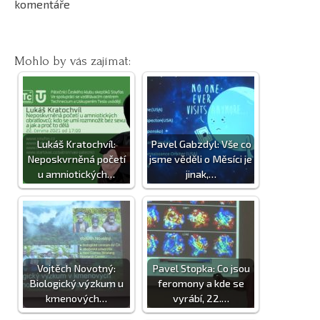
komentáře
Mohlo by vás zajímat:
Lukáš Kratochvíl:
Pavel Gabzdyl: Vše co
Neposkvrněná početí
jsme věděli o Měsíci je
u amniotických…
jinak,…
Vojtěch Novotný:
Pavel Stopka: Co jsou
Biologický výzkum u
feromony a kde se
kmenových…
vyrábí, 22.…