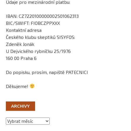
Údaje pro mezinárodní platbu:
IBAN: CZ7220100000002501062313
BIC/SWIFT: FIOBCZPPXXX
Kontaktní adresa
Českého klubu skeptiků SISYFOS:
Zdeněk Jonák
U Dejvického rybníčku 25/1976
160 00 Praha 6
Do popisku, prosím, napiště PATECNICI
Děkujeme!
ARCHIVY
Archivy