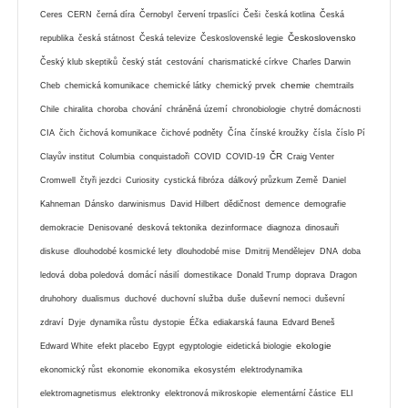
Ceres
CERN
černá díra
Černobyl
červení trpaslíci
Češi
česká kotlina
Česká
Československo
republika
česká státnost
Česká televize
Československé legie
Český klub skeptiků
český stát
cestování
charismatické církve
Charles Darwin
chemie
Cheb
chemická komunikace
chemické látky
chemický prvek
chemtrails
Chile
chiralita
choroba
chování
chráněná území
chronobiologie
chytré domácnosti
CIA
čich
čichová komunikace
čichové podněty
Čína
čínské kroužky
čísla
číslo Pí
ČR
Clayův institut
Columbia
conquistadoři
COVID
COVID-19
Craig Venter
Cromwell
čtyři jezdci
Curiosity
cystická fibróza
dálkový průzkum Země
Daniel
Kahneman
Dánsko
darwinismus
David Hilbert
dědičnost
demence
demografie
demokracie
Denisované
desková tektonika
dezinformace
diagnoza
dinosauři
diskuse
dlouhodobé kosmické lety
dlouhodobé mise
Dmitrij Mendělejev
DNA
doba
ledová
doba poledová
domácí násilí
domestikace
Donald Trump
doprava
Dragon
druhohory
dualismus
duchové
duchovní služba
duše
duševní nemoci
duševní
zdraví
Dyje
dynamika růstu
dystopie
Éčka
ediakarská fauna
Edvard Beneš
ekologie
Edward White
efekt placebo
Egypt
egyptologie
eidetická biologie
ekonomický růst
ekonomie
ekonomika
ekosystém
elektrodynamika
elektromagnetismus
elektronky
elektronová mikroskopie
elementární částice
ELI