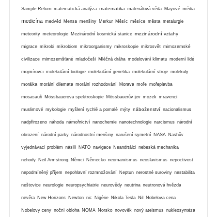
matematika
Sample Return
matematická analýza
materiálová věda
Mayové
média
medicína
medvěd
Mensa
menšiny
Merkur
Měsíc
měsíce
města
metalurgie
mezinárodní vztahy
meteority
meteorologie
Mezinárodní kosmická stanice
migrace
mikrobi
mikrobiom
mikroorganismy
mikroskopie
mikrosvět
mimozemské
civilizace
mimozemšťané
mladočeši
Mléčná dráha
modelování klimatu
moderní lidé
mojmírovci
molekulární biologie
molekulární genetika
molekulární stroje
molekuly
morálka
morální dilemata
morální rozhodování
Morava
moře
mořeplavba
mosasauři
Mössbauerova spektroskopie
Mössbauerův jev
mozek
mravenci
náboženství
muslimové
mykologie
myšlení rychlé a pomalé
mýty
nacionalismus
nadpřirozeno
náhoda
námořnictví
nanochemie
nanotechnologie
narcismus
národní
obrození
národní parky
národnostní menšiny
narušení symetrií
NASA
Nashův
vyjednávací problém
násilí
NATO
navigace
Neandrtálci
nebeská mechanika
nehody
Neil Armstrong
Němci
Německo
neomarxismus
neoslavismus
nepoctivost
nepodmíněný příjem
nepohlavní rozmnožování
Neptun
nerostné suroviny
nestabilita
neštovice
neurologie
neuropsychiatrie
neurovědy
neutrina
neutronová hvězda
nevěra
New Horizons
Newton
nic
Nigérie
Nikola Tesla
Nil
Nobelova cena
Nobelovy ceny
noční obloha
NOMA
Norsko
novověk
nový ateismus
nukleosyntéza