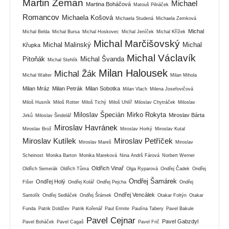
Martin Zeman
Michael
Martina Boháčová
Matouš Pilnáček
Romancov
Michaela Košová
Michaela Studená
Michaela Zemková
Michal
Michal Belda
Michal Bursa
Michal Hoskovec
Michal Jeníček
Michal Křížek
Michal Marčišovský
Michal Malinský
Michal
Křupka
Michal Václavík
Pitoňák
Michal Švanda
Michal Stehlík
Milan Halousek
Michal Žák
Michal Walter
Milan Mihola
Milan Mráz
Milan Petrák
Milan Sobotka
Milan Vlach
Milena Josefovičová
Miloš Husník
Miloš Rotter
Miloš Tichý
Miloš Uhlíř
Miloslav Chytráček
Miloslav
Miloslav Špecián
Mirko Rokyta
Miroslav Bárta
Jirků
Miloslav Šindelář
Miroslav Havránek
Miroslav Brož
Miroslav Horký
Miroslav Kutal
Miroslav Kutílek
Miroslav Petříček
Miroslav Mareš
Miroslav
Scheinost
Monika Barton
Monika Mareková
Nina Andrš Fárová
Norbert Werner
Oldřich Vinař
Oldřich Semerák
Oldřich Tůma
Olga Ryparová
Ondřej Čadek
Ondřej
Ondřej Šamárek
Ondřej Holý
Fišer
Ondřej Kolář
Ondřej Pejcha
Ondřej
Ondřej Vencálek
Santolík
Ondřej Sedláček
Ondřej Šrámek
Otakar Foltýn
Otakar
Funda
Patrik Doldžev
Patrik Kořenář
Paul Ermite
Paulína Tabery
Pavel Bakule
Pavel Cejnar
Pavel Gabzdyl
Pavel Boháček
Pavel Cagaš
Pavel Frič