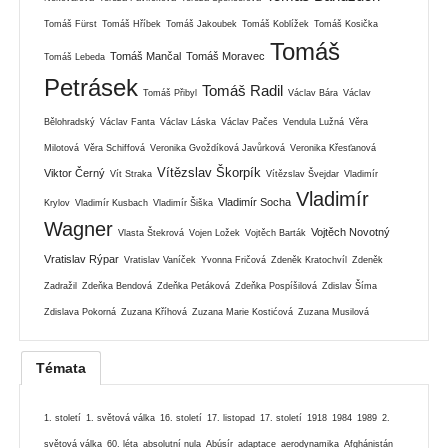
Tomáš Fürst
Tomáš Hříbek
Tomáš Jakoubek
Tomáš Koblížek
Tomáš Kosička
Tomáš
Tomáš Mančal
Tomáš Moravec
Tomáš Lebeda
Petrásek
Tomáš Radil
Tomáš Přibyl
Václav Bára
Václav
Bělohradský
Václav Fanta
Václav Láska
Václav Pačes
Vendula Lužná
Věra
Milotová
Věra Schiffová
Veronika Gvoždíková Javůrková
Veronika Křesťanová
Vítězslav Škorpík
Viktor Černý
Vít Straka
Vítězslav Švejdar
Vladimír
Vladimír
Vladimír Socha
Krylov
Vladimír Kusbach
Vladimír Šiška
Wagner
Vojtěch Novotný
Vlasta Štekrová
Vojen Ložek
Vojtěch Barták
Vratislav Rýpar
Vratislav Vaníček
Yvonna Fričová
Zdeněk Kratochvíl
Zdeněk
Zadražil
Zdeňka Bendová
Zdeňka Petáková
Zdeňka Pospíšilová
Zdislav Šíma
Zdislava Pokorná
Zuzana Kříhová
Zuzana Marie Kostićová
Zuzana Musilová
Témata
1. století
1. světová válka
16. století
17. listopad
17. století
1918
1984
1989
2.
světová válka
60. léta
absolutní nula
Abúsír
adaptace
aerodynamika
Afghánistán