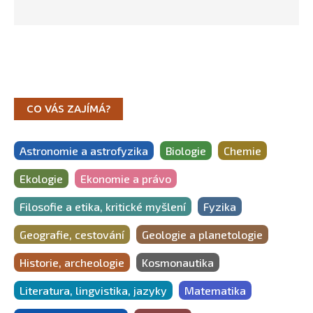
CO VÁS ZAJÍMÁ?
Astronomie a astrofyzika
Biologie
Chemie
Ekologie
Ekonomie a právo
Filosofie a etika, kritické myšlení
Fyzika
Geografie, cestování
Geologie a planetologie
Historie, archeologie
Kosmonautika
Literatura, lingvistika, jazyky
Matematika