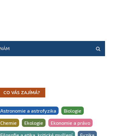
 NÁM
CO VÁS ZAJÍMÁ?
Astronomie a astrofyzika
Biologie
Chemie
Ekologie
Ekonomie a právo
Filosofie a etika, kritické myšlení
Fyzika