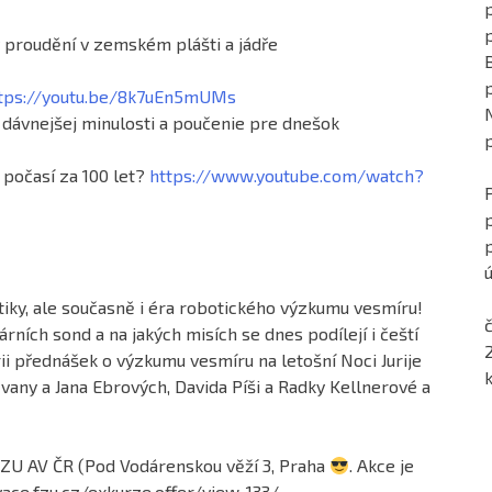
p
 proudění v zemském plášti a jádře
tps://youtu.be/8k7uEn5mUMs
 dávnejšej minulosti a poučenie pre dnešok
 počasí za 100 let?
https://www.youtube.com/watch?
ú
iky, ale současně i éra robotického výzkumu vesmíru!
č
ních sond a na jakých misích se dnes podílejí i čeští
rii přednášek o výzkumu vesmíru na letošní Noci Jurije
Ivany a Jana Ebrových, Davida Píši a Radky Kellnerové a
FZU AV ČR (Pod Vodárenskou věží 3, Praha
. Akce je
vace.fzu.cz/exkurze.offer/view-133/