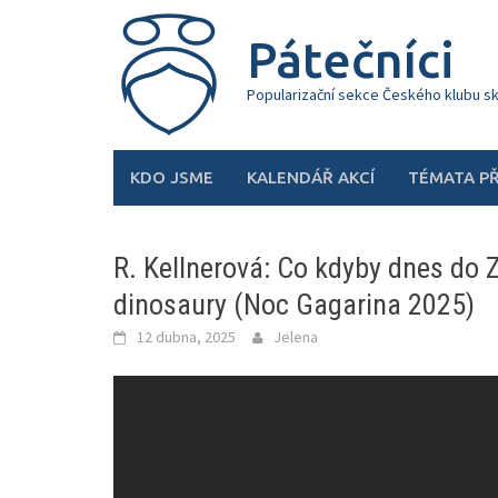
Skip
to
Pátečníci
content
Popularizační sekce Českého klubu s
KDO JSME
KALENDÁŘ AKCÍ
TÉMATA P
R. Kellnerová: Co kdyby dnes do Z
dinosaury (Noc Gagarina 2025)
12 dubna, 2025
Jelena