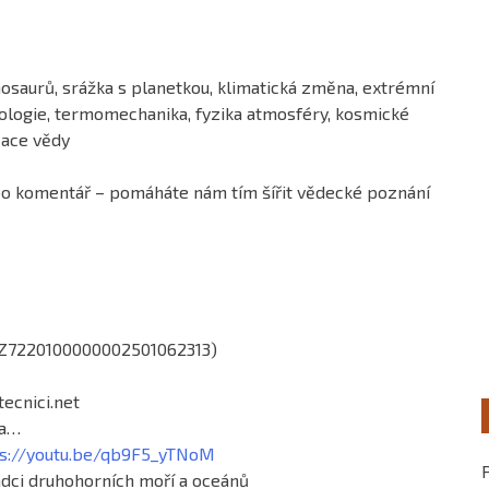
inosaurů, srážka s planetkou, klimatická změna, extrémní
ologie, termomechanika, fyzika atmosféry, kosmické
zace vědy
ebo komentář – pomáháte nám tím šířit vědecké poznání
 CZ7220100000002501062313)
ecnici.net
ba…
ps://youtu.be/qb9F5_yTNoM
ládci druhohorních moří a oceánů