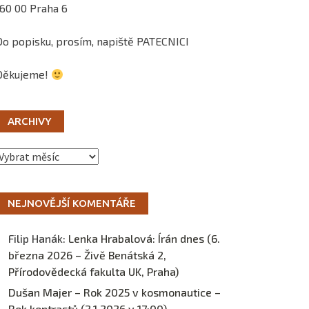
160 00 Praha 6
Do popisku, prosím, napiště PATECNICI
Děkujeme!
ARCHIVY
Archivy
NEJNOVĚJŠÍ KOMENTÁŘE
Filip Hanák
:
Lenka Hrabalová: Írán dnes (6.
března 2026 – Živě Benátská 2,
Přírodovědecká fakulta UK, Praha)
Dušan Majer – Rok 2025 v kosmonautice –
Rok kontrastů (2.1.2026 v 17:00) –