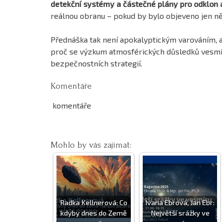
detekční systémy a částečné plány pro odklon 
reálnou obranu – pokud by bylo objeveno jen n
Přednáška tak není apokalyptickým varováním, 
proč se výzkum atmosférických důsledků vesmírn
bezpečnostních strategií.
Komentáře
komentáře
Mohlo by vás zajímat:
Radka Kellnerová: Co
Ivana Ebrová, Jan Ebr:
kdyby dnes do Země
Největší srážky ve