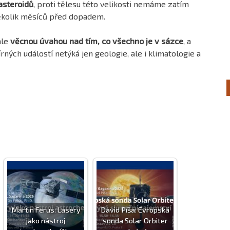
asteroidů
, proti tělesu této velikosti nemáme zatím
ěkolik měsíců před dopadem.
ale
věcnou úvahou nad tím, co všechno je v sázce
, a
ých událostí netýká jen geologie, ale i klimatologie a
Martin Ferus: Lasery
David Píša: Evropská
jako nástroj
sonda Solar Orbiter