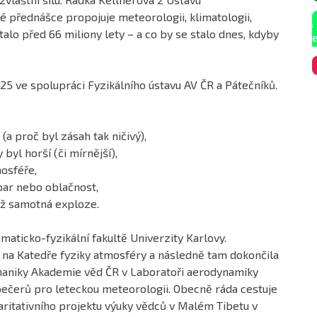
 přednášce propojuje meteorologii, klimatologii,
stalo před 66 miliony lety – a co by se stalo dnes, kdyby
25 ve spolupráci Fyzikálního ústavu AV ČR a Pátečníků.
(a proč byl zásah tak ničivý),
byl horší (či mírnější),
mosféře,
ýpar nebo oblačnost,
než samotná exploze.
aticko-fyzikální fakultě Univerzity Karlovy.
i na Katedře fyziky atmosféry a následně tam dokončila
haniky Akademie věd ČR v Laboratoři aerodynamiky
ispečerů pro leteckou meteorologii. Obecně ráda cestuje
aritativního projektu výuky vědců v Malém Tibetu v