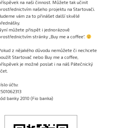
říspěvek na naši činnost. Můžete tak učinit
prostřednictvím našeho projektu na Startovači.
Budeme vám za to přinášet další skvělé
přednášky.
Nyní můžete přispět i jednorázově
prostřednictvím stránky „Buy me a coffee“.
Pokud z nějakého důvodu nemůžete či nechcete
použít Startovač nebo Buy me a coffee,
příspěvek je možné poslat i na náš Pátečnický
čet.
íslo účtu:
2501062313
kód banky 2010 (Fio banka)