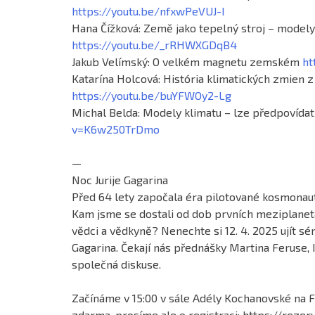
https://youtu.be/nfxwPeVUJ-I
Hana Čížková: Země jako tepelný stroj – modely
https://youtu.be/_rRHWXGDqB4
Jakub Velímský: O velkém magnetu zemském
ht
Katarína Holcová: História klimatických zmien z
https://youtu.be/buYFWOy2-Lg
Michal Belda: Modely klimatu – lze předpovídat
v=K6w250TrDmo
—
Noc Jurije Gagarina
Před 64 lety započala éra pilotované kosmonaut
Kam jsme se dostali od dob prvních meziplanetár
vědci a vědkyně? Nenechte si 12. 4. 2025 ujít sé
Gagarina. Čekají nás přednášky Martina Feruse, 
společná diskuse.
Začínáme v 15:00 v sále Adély Kochanovské na 
zdarma, prosíme ale o registraci: https://rezer