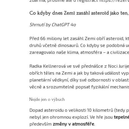
Co kdyby dnes Zemi zasáhl asteroid jako ten,
Shrnutí by ChatGPT 4o
Před 66 miliony let zasáhl Zemi obří asteroid, k
druhů včetně dinosaurů. Co kdyby se podobná udá
zareagovalo naše klima, atmosféra – a civilizac
Radka Kellnerová ve své přednášce z Noci Jurij
obřích těles na Zemi a jak by taková událost vy
planetární vědkyní, díky své odbornosti v oblas
věcně a srozumitelně popsat fyzikální mechanis
Nejde jen o výbuch
Dopad asteroidu o velikosti 10 kilometrů (tedy p
nebyl jen ohromnou explozí. Ve hře jsou
tepelné
především
změny v atmosféře
.