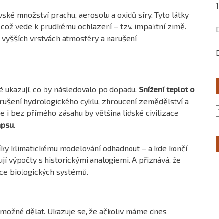
ské množství prachu, aerosolu a oxidů síry. Tyto látky
, což vede k prudkému ochlazení – tzv. impaktní zimě.
 vyšších vrstvách atmosféry a narušení
 ukazují, co by následovalo po dopadu.
Snížení teplot o
arušení hydrologického cyklu, zhroucení zemědělství a
e i bez přímého zásahu by většina lidské civilizace
apsu
.
ky klimatickému modelování odhadnout – a kde končí
ují výpočty s historickými analogiemi. A přiznává, že
ce biologických systémů.
o možné dělat. Ukazuje se, že ačkoliv máme dnes