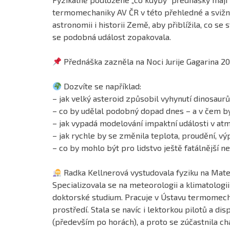
termomechaniky AV ČR v této přehledné a svižné
astronomii i historii Země, aby přiblížila, co se 
se podobná událost zopakovala.
Přednáška zazněla na Noci Jurije Gagarina 20
Dozvíte se například:
– jak velký asteroid způsobil vyhynutí dinosaurů 
– co by udělal podobný dopad dnes – a v čem by 
– jak vypadá modelování impaktní události v at
– jak rychle by se změnila teplota, proudění, v
– co by mohlo být pro lidstvo ještě fatálnější 
Radka Kellnerová vystudovala fyziku na Matem
Specializovala se na meteorologii a klimatologi
doktorské studium. Pracuje v Ústavu termomec
prostředí. Stala se navíc i lektorkou pilotů a d
(především po horách), a proto se zúčastnila ch