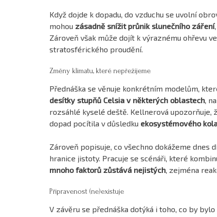
Když dojde k dopadu, do vzduchu se uvolní obrov
mohou
zásadně snížit průnik slunečního záření
Zároveň však může dojít k výraznému ohřevu ve
stratosférického proudění.
Změny klimatu, které nepřežijeme
Přednáška se věnuje konkrétním modelům, které
desítky stupňů Celsia v některých oblastech
, n
rozsáhlé kyselé deště. Kellnerová upozorňuje, ž
dopad pocítila v důsledku
ekosystémového kol
Zároveň popisuje, co všechno dokážeme dnes dí
hranice jistoty. Pracuje se scénáři, které kombin
mnoho faktorů zůstává nejistých
, zejména reak
Připravenost (ne)existuje
V závěru se přednáška dotýká i toho, co by byl