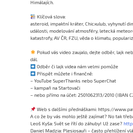
Himálajích.
Klíčová slova:
asteroid, impaktní kráter, Chicxulub, vyhynutí d
události, modelování atmosféry, letecká meteor
katastrofy, AV ČR, FZU, věda o klimatu, populari
Pokud vás video zaujalo, dejte odběr, lajk n
dál.
Odběr či lajk videa nám velmi pomůže
Přispět můžete i finančně:
– YouTube SuperThanks nebo SuperChat
– kampaň na Startovači
– nebo přímo na účet: 2501062313/2010 (IBAN
Web s dalšími přednáškami: https://www.pat
A co že by vás mohlo ještě zajímat? No tak tře
Leoš Kyša: Svět se řítí do záhuby! Už zase?
htt
Daniel Madzia: Plesiosauři – často přehlížení v