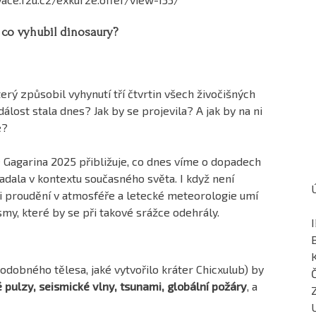
 co vyhubil dinosaury?
terý způsobil vyhynutí tří čtvrtin všech živočišných
lost stala dnes? Jak by se projevila? A jak by na ni
e?
e Gagarina 2025 přibližuje, co dnes víme o dopadech
padala v kontextu současného světa. I když není
ti proudění v atmosféře a letecké meteorologie umí
my, které by se při takové srážce odehrály.
odobného tělesa, jaké vytvořilo kráter Chicxulub) by
 pulzy, seismické vlny, tsunami, globální požáry
, a