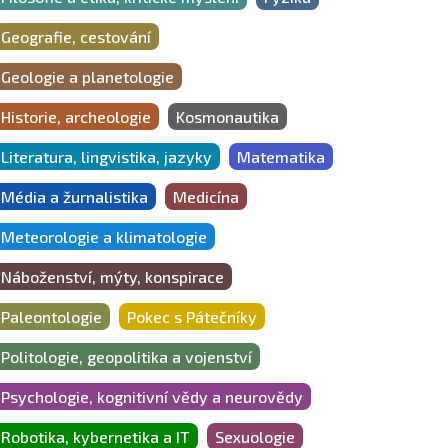
Geografie, cestování
Geologie a planetologie
Historie, archeologie
Kosmonautika
Literatura, lingvistika, jazyky
Matematika
Média a žurnalistika
Medicína
Meteorologie a klimatologie
Náboženství, mýty, konspirace
Paleontologie
Pokec s Pátečníky
Politologie, geopolitika a vojenství
Psychologie, kognitivní vědy a neurovědy
Robotika, kybernetika a IT
Sexuologie