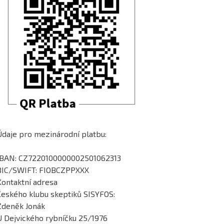
Údaje pro mezinárodní platbu:
IBAN: CZ7220100000002501062313
BIC/SWIFT: FIOBCZPPXXX
Kontaktní adresa
Českého klubu skeptiků SISYFOS:
Zdeněk Jonák
U Dejvického rybníčku 25/1976