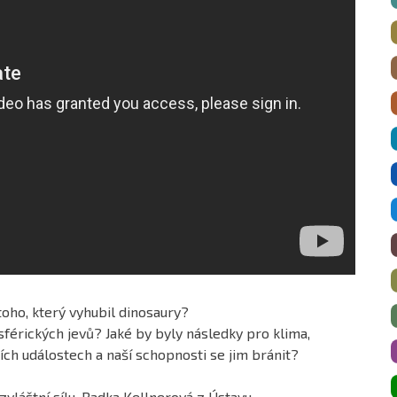
toho, který vyhubil dinosaury?
sférických jevů? Jaké by byly následky pro klima,
ích událostech a naší schopnosti se jim bránit?
vláštní sílu. Radka Kellnerová z Ústavu