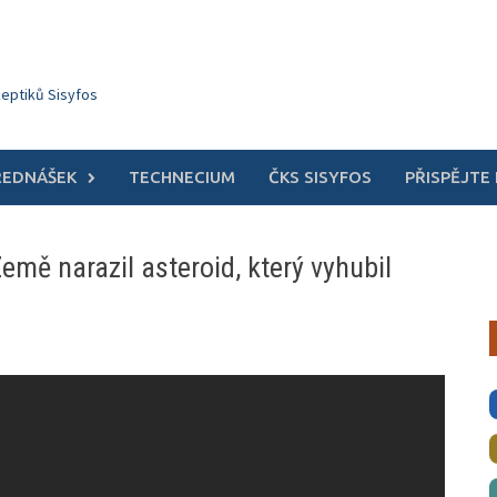
keptiků Sisyfos
ŘEDNÁŠEK
TECHNECIUM
ČKS SISYFOS
PŘISPĚJTE
emě narazil asteroid, který vyhubil