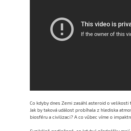
Co kdyby dnes Zemi zasáhl asteroid o velikosti 
Jak by taková událost probíhala z hlediska atmo
biosféru a civilizaci? A co vůbec víme o impaktn
Fyzikálně podložené „co kdyby“ přednášky mají z