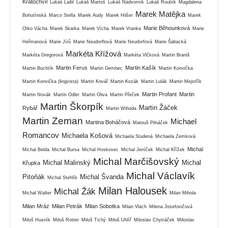
Kratochvíl
Lukáš Laibl
Lukáš Martoš
Lukáš Nádvorník
Lukáš Roubík
Magdalena
Marek Matějka
Bohutínská
Marco Stella
Marek Audy
Marek Hilšer
Marek
Marie Běhounková
Orko Vácha
Marek Skarka
Marek Vícha
Marek Vranka
Marie
Heřmanová
Marie Jírů
Marie Neudorflová
Marie Neudorfová
Marie Šabacká
Markéta Křížová
Markéta Gregorová
Markéta Vlčková
Martin Braniš
Martin Ferus
Martin Kašík
Martin Buchtík
Martin Gembec
Martin Konvička
Martin Konvička (lingvista)
Martin Kovář
Martin Kozák
Martin Lulák
Martin Mejstřík
Martin Profant
Martin
Martin Novák
Martin Odler
Martin Oliva
Martin Přeček
Martin Škorpík
Martin Žáček
Rybář
Martin Wihoda
Martin Zeman
Michael
Martina Boháčová
Matouš Pilnáček
Romancov
Michaela Košová
Michaela Studená
Michaela Zemková
Michal
Michal Belda
Michal Bursa
Michal Hoskovec
Michal Jeníček
Michal Křížek
Michal Marčišovský
Michal Malinský
Michal
Křupka
Michal Václavík
Pitoňák
Michal Švanda
Michal Stehlík
Milan Halousek
Michal Žák
Michal Walter
Milan Mihola
Milan Mráz
Milan Petrák
Milan Sobotka
Milan Vlach
Milena Josefovičová
Miloš Husník
Miloš Rotter
Miloš Tichý
Miloš Uhlíř
Miloslav Chytráček
Miloslav