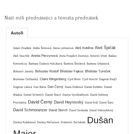
Naši milí přednášející a témata přednášek
Autoři
Aleš Špičák
Aleš Kuběna
Adam Hradilek
Adéla Šimková
Alena Lehnerová
Anetta Pierzynová
Aleš Stuchlík
Anna Pospěch Durnová
Antonín Vítek
Balász
Komoróczy
Barbara Oudová Holcátová
Barbora Šmídová
Barbora Urbanová
Bohuslav Rudolf
Břetislav Fajkus
Břetislav Tureček
Bohumír Janský
Claire Klingenberg
Bronislav Ostřanský
Cyril Brom
Cyril Hoschl
Dagmar Krejčí
Dan Černý
Dagmar Lálová
Dan Bárta
Dana Drábová
Daniel Koťátko
Daniel
Madzia
Daniel Scheirich
Daniel Stach
Darina Vymětalíková
David Anthony
David Černý
David Heyrovský
Procházka
David Král
David Šanc
David Schmoranzer
David Storch
David Svoboda
David Vokrouhlický
Dušan
Denisa Kubániová
Denisa Nečasová
Drahomír Suchánek
Majer