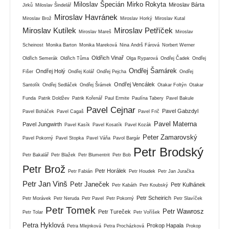
Miloslav Špecián
Mirko Rokyta
Miroslav Bárta
Jirků
Miloslav Šindelář
Miroslav Havránek
Miroslav Brož
Miroslav Horký
Miroslav Kutal
Miroslav Kutílek
Miroslav Petříček
Miroslav Mareš
Miroslav
Scheinost
Monika Barton
Monika Mareková
Nina Andrš Fárová
Norbert Werner
Oldřich Vinař
Oldřich Semerák
Oldřich Tůma
Olga Ryparová
Ondřej Čadek
Ondřej
Ondřej Šamárek
Ondřej Holý
Fišer
Ondřej Kolář
Ondřej Pejcha
Ondřej
Ondřej Vencálek
Santolík
Ondřej Sedláček
Ondřej Šrámek
Otakar Foltýn
Otakar
Funda
Patrik Doldžev
Patrik Kořenář
Paul Ermite
Paulína Tabery
Pavel Bakule
Pavel Cejnar
Pavel Gabzdyl
Pavel Boháček
Pavel Cagaš
Pavel Frič
Pavel Materna
Pavel Jungwirth
Pavel Kasík
Pavel Kosatík
Pavel Kozák
Peter Zamarovský
Pavel Pokorný
Pavel Stopka
Pavel Váňa
Pavol Bargár
Petr Brodský
Petr Bakalář
Petr Blažek
Petr Blumentrit
Petr Bob
Petr Brož
Petr Horálek
Petr Fabián
Petr Houdek
Petr Jan Juračka
Petr Jan Vinš
Petr Janeček
Petr Kulhánek
Petr Kabáth
Petr Koubský
Petr Scheirich
Petr Morávek
Petr Neruda
Petr Pavel
Petr Pokorný
Petr Slavíček
Petr Tomek
Petr Wawrosz
Petr Tureček
Petr Tolar
Petr Voříšek
Petra Hyklová
Prokop Hapala
Petra Mlejnková
Petra Procházková
Prokop