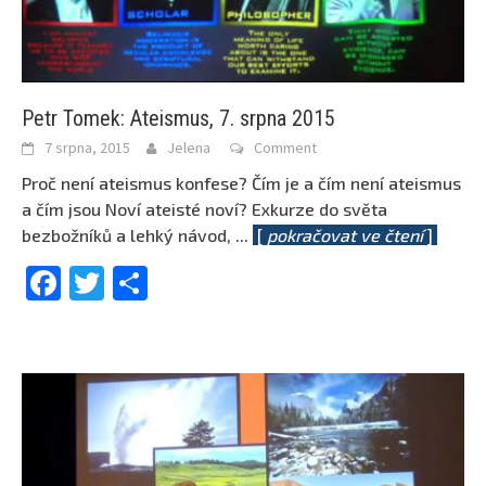
Petr Tomek: Ateismus, 7. srpna 2015
7 srpna, 2015
Jelena
Comment
Proč není ateismus konfese? Čím je a čím není ateismus
a čím jsou Noví ateisté noví? Exkurze do světa
bezbožníků a lehký návod,
...
[
pokračovat ve čtení
]
Facebook
Twitter
Share