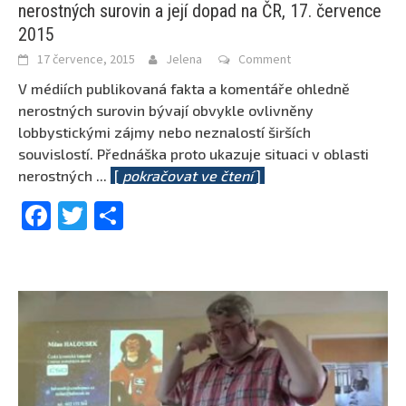
nerostných surovin a její dopad na ČR, 17. července
2015
17 července, 2015
Jelena
Comment
V médiích publikovaná fakta a komentáře ohledně
nerostných surovin bývají obvykle ovlivněny
lobbystickými zájmy nebo neznalostí širších
souvislostí. Přednáška proto ukazuje situaci v oblasti
nerostných
...
[
pokračovat ve čtení
]
Facebook
Twitter
Share