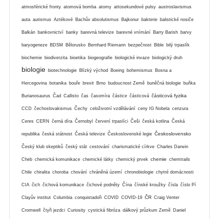
atmosférické fronty
atomová bomba
atomy
attosekundové pulsy
austroslavismus
auta
autismus
Aztékové
Bachův absolutismus
Bajkonur
bakterie
balistické nosiče
Balkán
bankovnictví
banky
barevná televize
barevné vnímání
Barry Barish
barvy
baryogeneze
BDSM
Bělorusko
Bernhard Riemann
bezpečnost
Bible
bilý trpaslík
biochemie
biodiverzita
bioetika
biogeografie
biologické invaze
biologický druh
biologie
biotechnologie
Blízký východ
Boeing
bohemismus
Bosna a
Hercegovina
botanika
bouře
brexit
Brno
budoucnost Země
buněčná biologie
buňka
částicová fyzika
Burianosaurus
Čad
Callisto
čas
časomíra
částice
částicová
CCD
čechoslovakismus
Čechy
celoživotní vzdělávání
ceny IG Nobela
cenzura
Ceres
CERN
černá díra
Černobyl
červení trpaslíci
Češi
česká kotlina
Česká
Československo
republika
česká státnost
Česká televize
Československé legie
Český klub skeptiků
český stát
cestování
charismatické církve
Charles Darwin
chemie
Cheb
chemická komunikace
chemické látky
chemický prvek
chemtrails
Chile
chiralita
choroba
chování
chráněná území
chronobiologie
chytré domácnosti
CIA
čich
čichová komunikace
čichové podněty
Čína
čínské kroužky
čísla
číslo Pí
ČR
Clayův institut
Columbia
conquistadoři
COVID
COVID-19
Craig Venter
Cromwell
čtyři jezdci
Curiosity
cystická fibróza
dálkový průzkum Země
Daniel