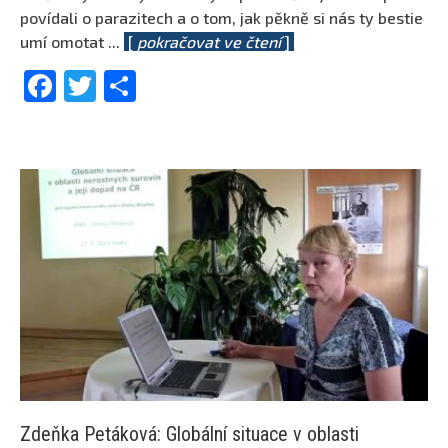
povídali o parazitech a o tom, jak pěkně si nás ty bestie
umí omotat
...
[
pokračovat ve čtení
]
Facebook
Twitter
Share
Zdeňka Petáková: Globální situace v oblasti