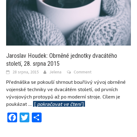
Jaroslav Houdek: Obrněné jednotky dvacátého
století, 28. srpna 2015
28 srpna, 2015
Jelena
Comment
Přednáška se pokouší shrnout bouřlivý vývoj obrněné
vojenské techniky ve dvacátém století, od prvních
vývojových protoypů až po moderní stroje. Cílem je
poukázat
...
[
pokračovat ve čtení
]
Facebook
Twitter
Share