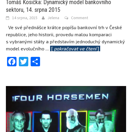
Tomáš Kosička: Dynamický model bankovního
sektoru, 14. srpna 2015
14 srpna, 2015
Jelena
Comment
Ve své přednášce krátce popíšu bankovní trh v České
republice, jeho historii, provedu malou komparaci
s vybranými státy a představím jednoduchý dynamický
model evolučního
...
[
pokračovat ve čtení
]
Facebook
Twitter
Share