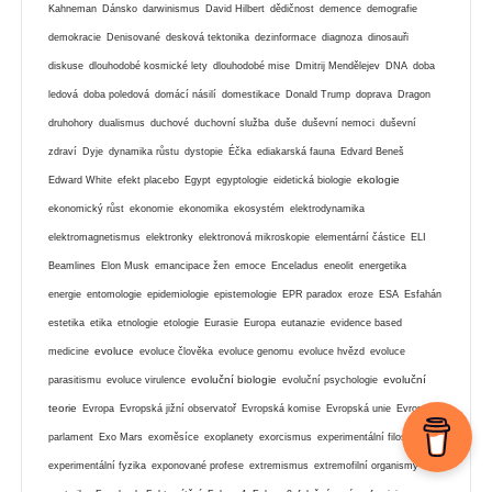
Kahneman
Dánsko
darwinismus
David Hilbert
dědičnost
demence
demografie
demokracie
Denisované
desková tektonika
dezinformace
diagnoza
dinosauři
diskuse
dlouhodobé kosmické lety
dlouhodobé mise
Dmitrij Mendělejev
DNA
doba
ledová
doba poledová
domácí násilí
domestikace
Donald Trump
doprava
Dragon
druhohory
dualismus
duchové
duchovní služba
duše
duševní nemoci
duševní
zdraví
Dyje
dynamika růstu
dystopie
Éčka
ediakarská fauna
Edvard Beneš
ekologie
Edward White
efekt placebo
Egypt
egyptologie
eidetická biologie
ekonomický růst
ekonomie
ekonomika
ekosystém
elektrodynamika
elektromagnetismus
elektronky
elektronová mikroskopie
elementární částice
ELI
Beamlines
Elon Musk
emancipace žen
emoce
Enceladus
eneolit
energetika
energie
entomologie
epidemiologie
epistemologie
EPR paradox
eroze
ESA
Esfahán
estetika
etika
etnologie
etologie
Eurasie
Europa
eutanazie
evidence based
evoluce
medicine
evoluce člověka
evoluce genomu
evoluce hvězd
evoluce
evoluční biologie
evoluční
parasitismu
evoluce virulence
evoluční psychologie
teorie
Evropa
Evropská jižní observatoř
Evropská komise
Evropská unie
Evropský
parlament
Exo Mars
exoměsíce
exoplanety
exorcismus
experimentální filosofie
experimentální fyzika
exponované profese
extremismus
extremofilní organismy