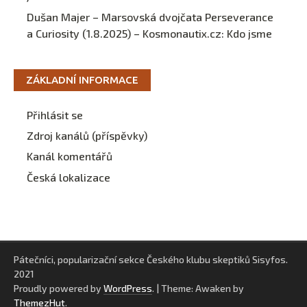
Dušan Majer – Marsovská dvojčata Perseverance
a Curiosity (1.8.2025) – Kosmonautix.cz
:
Kdo jsme
ZÁKLADNÍ INFORMACE
Přihlásit se
Zdroj kanálů (příspěvky)
Kanál komentářů
Česká lokalizace
Pátečníci, popularizační sekce Českého klubu skeptiků Sisyfos.
2021
Proudly powered by
WordPress
.
|
Theme: Awaken by
ThemezHut
.