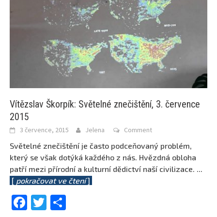
Vítězslav Škorpík: Světelné znečištění, 3. července
2015
3 července, 2015
Jelena
Comment
Světelné znečištění je často podceňovaný problém,
který se však dotýká každého z nás. Hvězdná obloha
patří mezi přírodní a kulturní dědictví naší civilizace.
...
[
pokračovat ve čtení
]
Facebook
Twitter
Share