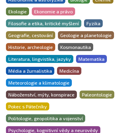
Ekologie
Ekonomie a právo
Filosofie a etika, kritické myšlení
Fyzika
Geografie, cestování
Geologie a planetologie
Historie, archeologie
Kosmonautika
Literatura, lingvistika, jazyky
Matematika
Média a žurnalistika
Medicína
Meteorologie a klimatologie
Náboženství, mýty, konspirace
Paleontologie
Pokec s Pátečníky
Politologie, geopolitika a vojenství
Psychologie, kognitivní vědy a neurovědy