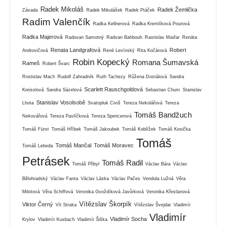
Radek Mikoláš
Radek Žemlička
Závada
Radek Mikulášek
Radek Ptáček
Radim Valenčík
Radka Kellnerová
Radka Kremlíková Pourová
Radka Majerová
Radovan Samotný
Radvan Bahbouh
Rastislav Maďar
Renáta
Renata Landgrafová
Robert
Androvičová
René Levínský
Rita Kočárová
Robin Kopecký
Romana Šumavská
Rameš
Robert Švarc
Rostislav Mach
Rudolf Zahradník
Ruth Tachezy
Růžena Dostálová
Sandra
Scarlett Rauschgoldová
Kreisslová
Sandra Sázelová
Sebastian Chum
Stanislav
Stanislav Vosolsobě
Lhota
Svatopluk Civiš
Tereza Nekolářová
Tereza
Tomáš Bandžuch
Nekovářová
Tereza Pavlíčková
Tereza Spencerová
Tomáš Fürst
Tomáš Hříbek
Tomáš Jakoubek
Tomáš Koblížek
Tomáš Kosička
Tomáš
Tomáš Mančal
Tomáš Moravec
Tomáš Lebeda
Petrásek
Tomáš Radil
Tomáš Přibyl
Václav Bára
Václav
Bělohradský
Václav Fanta
Václav Láska
Václav Pačes
Vendula Lužná
Věra
Milotová
Věra Schiffová
Veronika Gvoždíková Javůrková
Veronika Křesťanová
Vítězslav Škorpík
Viktor Černý
Vít Straka
Vítězslav Švejdar
Vladimír
Vladimír
Vladimír Socha
Krylov
Vladimír Kusbach
Vladimír Šiška