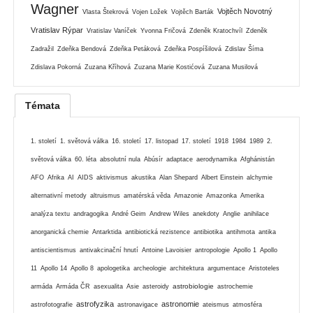
Wagner
Vojtěch Novotný
Vlasta Štekrová
Vojen Ložek
Vojtěch Barták
Vratislav Rýpar
Vratislav Vaníček
Yvonna Fričová
Zdeněk Kratochvíl
Zdeněk
Zadražil
Zdeňka Bendová
Zdeňka Petáková
Zdeňka Pospíšilová
Zdislav Šíma
Zdislava Pokorná
Zuzana Kříhová
Zuzana Marie Kostićová
Zuzana Musilová
Témata
1. století
1. světová válka
16. století
17. listopad
17. století
1918
1984
1989
2.
světová válka
60. léta
absolutní nula
Abúsír
adaptace
aerodynamika
Afghánistán
AFO
Afrika
AI
AIDS
aktivismus
akustika
Alan Shepard
Albert Einstein
alchymie
alternativní metody
altruismus
amatérská věda
Amazonie
Amazonka
Amerika
analýza textu
andragogika
André Geim
Andrew Wiles
anekdoty
Anglie
anihilace
anorganická chemie
Antarktida
antibiotická rezistence
antibiotika
antihmota
antika
antiscientismus
antivakcinační hnutí
Antoine Lavoisier
antropologie
Apollo 1
Apollo
11
Apollo 14
Apollo 8
apologetika
archeologie
architektura
argumentace
Aristoteles
astrobiologie
armáda
Armáda ČR
asexualita
Asie
asteroidy
astrochemie
astrofyzika
astronomie
astrofotografie
astronavigace
ateismus
atmosféra