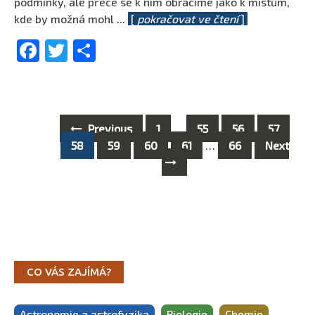
podmínky, ale přece se k nim obracíme jako k místům,
kde by možná mohl
...
[
pokračovat ve čtení
]
Facebook
Twitter
Share
Previous
1
…
55
56
57
Posts
58
59
60
61
…
66
Next
navigation
CO VÁS ZAJÍMÁ?
Astronomie a astrofyzika
Biologie
Chemie