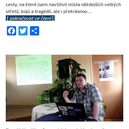
cesty, na které jsem navštívil místa někdejších velkých
střetů, bojů a tragédií, ale i překrásnou
...
[
pokračovat ve čtení
]
Facebook
Twitter
Share