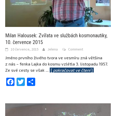
Milan Halousek: Zvířata ve službách kosmonautiky,
10. července 2015
10 července, 2015
Jelena
Comment
Jméno prvního živého tvora ve vesmíru zná většina
z nás – fenka Lajka do kosmu vzlétla 3. listopadu 1957.
Ze své cesty se však
...
[
pokračovat ve čtení
]
Facebook
Twitter
Share