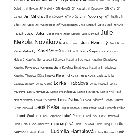
Dolejší
Jiří Grygar
Jiří Hejkrlík
Jiří Hořejší
Jiří Kacetl
Jiří Kocourek
Jiří Kříž
Jiří
Jiří Mihola
Jiří Podolský
Langer
Jiří Mikšovský
Jiří Novák
Jiří Přibáň
Jiří
Sádlo
Jiří Štegl
Jiří Weinberger
Jiří Wiedermann
Jitka Lindová
Jitka Slabá
Johana
Julie
Josef Jelen
Fialová
Josef Michl
Josef Moural
Julie Beritová
Nekola Nováková
Juraj Hvorecký
Julius Lukeš
Karel Kovář
Karel Vereš
Karel Malinský
Karla Štěpánová
Karel Zvoník
Katarína
Holcová
Kateřina Bernardová Sýkorová
Kateřina Buchtová
Kateřina Chládková
Kateřina Sam
Kateřina Potyszová
Kateřina Šimáčková
Kateřina Smejkalová
Klára Hulíková Tesárková
Kateřina Thorová
Klára Bártová
Ladislav Miko
Lenka Hrabalová
Ladislav Skrbek
Lenka Černá
Lenka Králová
Lenka
Maierová
Lenka Nováková
Lenka Procházková
Lenka Slavíková
Lenka Vrtišková
Lenka Zychová
Nejezchlebová
Lenka Zdeborová
Leona Plášilová
Leona Šímová
Leoš Kyša
Leona Žůrková
Lilija Burianová
Linda Petraturová
Lubomír Peške
Lubomír Soukup
Luboš Perek
Luboš Brabenec
Luboš Pick
Lucie Davidová
Lucie Krejčová
Luděk
Lucie Hrdá
Lucie Juřičková
Lucie Ráčková
Lucie Tungul
Ludmila Hamplová
Nezmar
Lukáš
Ludmila Čírtková
Lukáš Houška