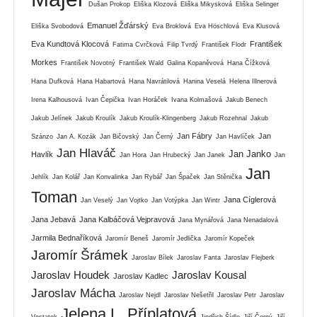
Dušan Prokop
Eliška Klozová
Eliška Mikysková
Eliška Selinger
Emanuel Žďárský
Eliška Svobodová
Eva Broklová
Eva Höschlová
Eva Klusová
Eva Kundtová Klocová
František
Fatima Cvrčková
Filip Tvrdý
František Flodr
Morkes
František Novotný
František Wald
Galina Kopaněvová
Hana Čížková
Hana Dufková
Hana Habartová
Hana Navrátilová
Hanina Veselá
Helena Illnerová
Irena Kalhousová
Ivan Čepička
Ivan Horáček
Ivana Kolmašová
Jakub Benech
Jakub Jelínek
Jakub Kroulík
Jakub Kroulík-Klingenberg
Jakub Rozehnal
Jakub
Jan Fábry
Jan
Szánzo
Jan A. Kozák
Jan Bičovský
Jan Černý
Jan Havlíček
Jan Hlaváč
Jan Janko
Havlík
Jan Hora
Jan Hrubecký
Jan Janek
Jan
Jan
Jehlík
Jan Kolář
Jan Konvalinka
Jan Rybář
Jan Špaček
Jan Stěnička
Toman
Jana Cíglerová
Jan Veselý
Jan Vojtko
Jan Votýpka
Jan Wintr
Jana Jebavá
Jana Kalbáčová Vejpravová
Jana Mynářová
Jana Nenadalová
Jarmila Bednaříková
Jaromír Beneš
Jaromír Jedlička
Jaromír Kopeček
Jaromír Šrámek
Jaroslav Bílek
Jaroslav Fanta
Jaroslav Flejberk
Jaroslav Houdek
Jaroslav Kousal
Jaroslav Kadlec
Jaroslav Mácha
Jaroslav Nejdl
Jaroslav Nešetřil
Jaroslav Petr
Jaroslav
Jelena L. Příplatová
Vostatek
Jindřich Šídlo
Jiří Černý
Jiří