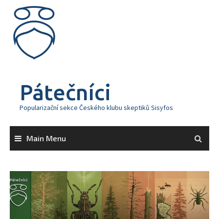
Skip
to
content
Pátečníci
Popularizační sekce Českého klubu skeptiků Sisyfos
Main Menu