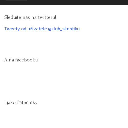
Sledujte nás na twitteru!
Tweety od uživatele @klub_skeptiku
A na facebooku
I jako Pátečníky