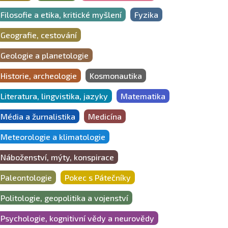
Filosofie a etika, kritické myšlení
Fyzika
Geografie, cestování
Geologie a planetologie
Historie, archeologie
Kosmonautika
Literatura, lingvistika, jazyky
Matematika
Média a žurnalistika
Medicína
Meteorologie a klimatologie
Náboženství, mýty, konspirace
Paleontologie
Pokec s Pátečníky
Politologie, geopolitika a vojenství
Psychologie, kognitivní vědy a neurovědy