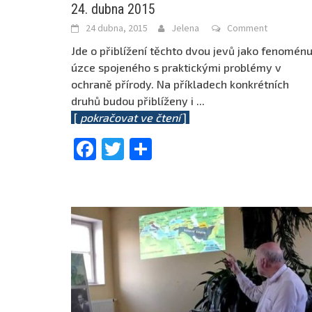
24. dubna 2015
24 dubna, 2015
Jelena
Comment
Jde o přiblížení těchto dvou jevů jako fenomén
úzce spojeného s praktickými problémy v
ochraně přírody. Na příkladech konkrétních
druhů budou přiblíženy i
...
[
pokračovat ve čtení
]
Facebook
Twitter
Share