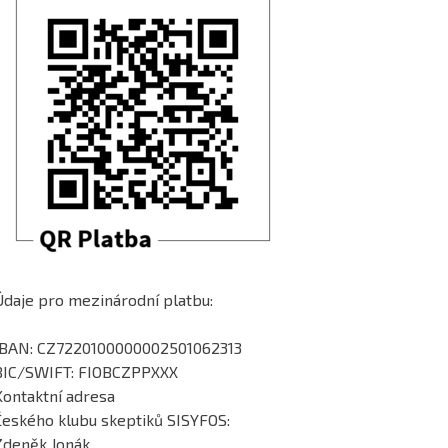
Údaje pro mezinárodní platbu:
IBAN: CZ7220100000002501062313
BIC/SWIFT: FIOBCZPPXXX
Kontaktní adresa
Českého klubu skeptiků SISYFOS:
Zdeněk Jonák