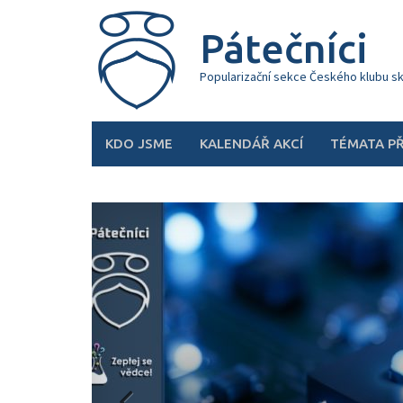
Skip
to
Pátečníci
content
Popularizační sekce Českého klubu s
KDO JSME
KALENDÁŘ AKCÍ
TÉMATA P