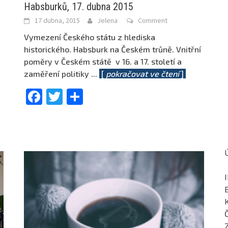
Habsburků, 17. dubna 2015
17 dubna, 2015
Jelena
Comment
u
Vymezení Českého státu z hlediska
historického. Habsburk na Českém trůně. Vnitřní
poměry v Českém státě v 16. a 17. století a
zaměření politiky
...
[
pokračovat ve čtení
]
Facebook
Twitter
Share