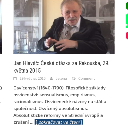
Jan Hlaváč: Česká otázka za Rakouska, 29.
května 2015
29 května, 2015
Jelena
Comment
ů
Osvícenství (1640-1790). Filosofické základy
osvícenství: sensualismus, empirismus,
.
racionalismus. Osvícenecké názory na stát a
společnost. Osvícený absolutismus.
Absolutistické reformy ve Střední Evropě a
zrušení
...
[
pokračovat ve čtení
]