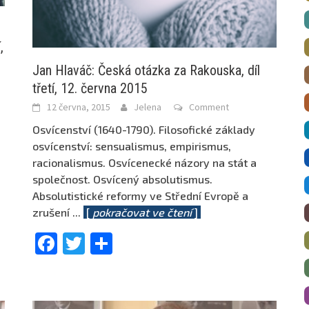
,
Jan Hlaváč: Česká otázka za Rakouska, díl
třetí, 12. června 2015
12 června, 2015
Jelena
Comment
Osvícenství (1640-1790). Filosofické základy
osvícenství: sensualismus, empirismus,
racionalismus. Osvícenecké názory na stát a
společnost. Osvícený absolutismus.
Absolutistické reformy ve Střední Evropě a
zrušení
...
[
pokračovat ve čtení
]
Facebook
Twitter
Share