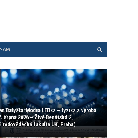
 NÁM
an Batysta: Modrá LEDka – fyzika a výroba
7. srpna 2026 – Živě Benátská 2,
řírodovědecká fakulta UK, Praha)