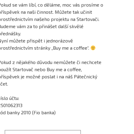
Pokud se vám líbí, co děláme, moc vás prosíme o
říspěvek na naši činnost. Můžete tak učinit
prostřednictvím našeho projektu na Startovači.
Budeme vám za to přinášet další skvělé
přednášky.
Nyní můžete přispět i jednorázově
prostřednictvím stránky „Buy me a coffee“.
Pokud z nějakého důvodu nemůžete či nechcete
použít Startovač nebo Buy me a coffee,
příspěvek je možné poslat i na náš Pátečnický
čet.
íslo účtu:
2501062313
kód banky 2010 (Fio banka)