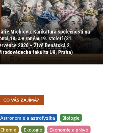
arie Michlová: Karikatura společnosti na
onci 18. a v raném 19. století (31.
ervence 2026 – Živě Benátská 2,
řírodovědecká fakulta UK, Praha)
CO VÁS ZAJÍMÁ?
Astronomie a astrofyzika
Biologie
Chemie
Ekologie
Ekonomie a právo