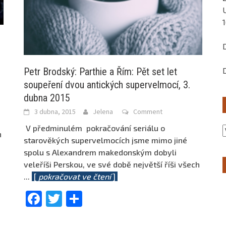
Petr Brodský: Parthie a Řím: Pět set let
soupeření dvou antických supervelmocí, 3.
dubna 2015
3 dubna, 2015
Jelena
Comment
V předminulém pokračování seriálu o
h
starověkých supervelmocích jsme mimo jiné
spolu s Alexandrem makedonským dobyli
veleříši Perskou, ve své době největší říši všech
...
[
pokračovat ve čtení
]
Facebook
Twitter
Share