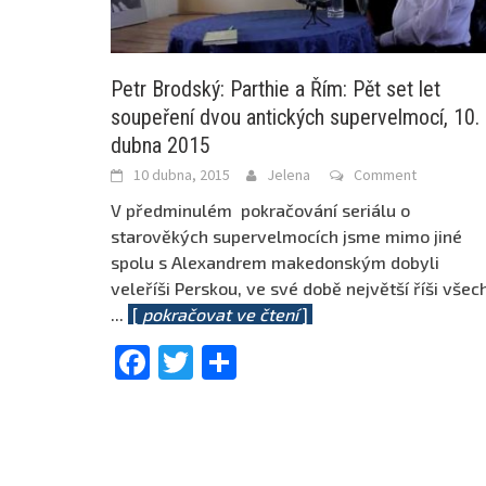
Petr Brodský: Parthie a Řím: Pět set let
soupeření dvou antických supervelmocí, 10.
dubna 2015
10 dubna, 2015
Jelena
Comment
V předminulém pokračování seriálu o
starověkých supervelmocích jsme mimo jiné
spolu s Alexandrem makedonským dobyli
veleříši Perskou, ve své době největší říši všec
...
[
pokračovat ve čtení
]
Facebook
Twitter
Share