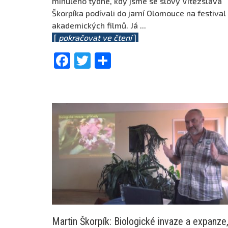
minulého týdne, kdy jsme se slovy Vítězslava
Škorpíka podívali do jarní Olomouce na festival
akademických filmů. Já
...
[
pokračovat ve čtení
]
Facebook
Twitter
Share
Martin Škorpík: Biologické invaze a expanze