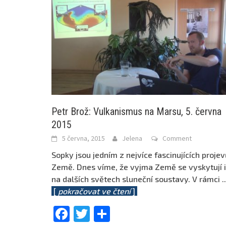
Petr Brož: Vulkanismus na Marsu, 5. června
2015
5 června, 2015
Jelena
Comment
Sopky jsou jedním z nejvíce fascinujících projev
Země. Dnes víme, že vyjma Země se vyskytují i
na dalších světech sluneční soustavy. V rámci
..
[
pokračovat ve čtení
]
Facebook
Twitter
Share