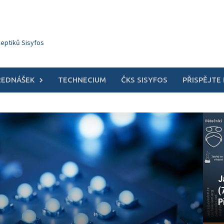
keptiků Sisyfos
ŘEDNÁŠEK
TECHNECIUM
ČKS SISYFOS
PŘISPĚJTE
J
(
P