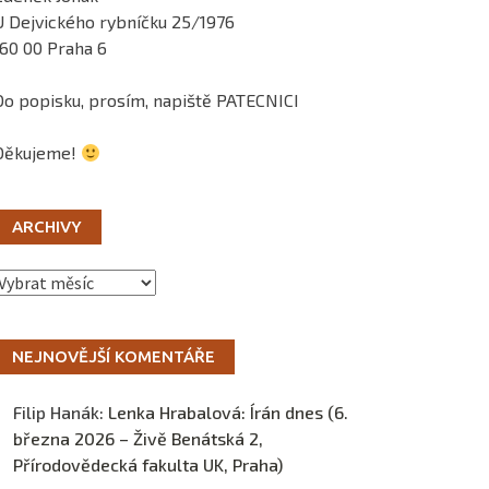
U Dejvického rybníčku 25/1976
160 00 Praha 6
Do popisku, prosím, napiště PATECNICI
Děkujeme!
ARCHIVY
Archivy
NEJNOVĚJŠÍ KOMENTÁŘE
Filip Hanák
:
Lenka Hrabalová: Írán dnes (6.
března 2026 – Živě Benátská 2,
Přírodovědecká fakulta UK, Praha)