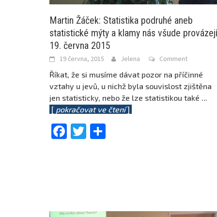
Martin Žáček: Statistika podruhé aneb
statistické mýty a klamy nás všude provázejí
19. června 2015
19 června, 2015
Jelena
Comment
Říkat, že si musíme dávat pozor na příčinné
vztahy u jevů, u nichž byla souvislost zjištěna
jen statisticky, nebo že lze statistikou také
...
[
pokračovat ve čtení
]
Facebook
Twitter
Share