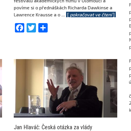
festivalu akademických filmů v Olomouci a
povíme si o přednáškách Richarda Dawkinse a
p
Lawrence Krausse a o
...
[
pokračovat ve čtení
]
Facebook
Twitter
Share
ú
č
,
Jan Hlaváč: Česká otázka za vlády