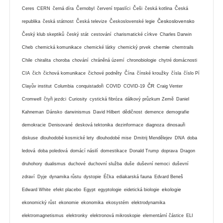
Ceres
CERN
černá díra
Černobyl
červení trpaslíci
Češi
česká kotlina
Česká
Československo
republika
česká státnost
Česká televize
Československé legie
Český klub skeptiků
český stát
cestování
charismatické církve
Charles Darwin
chemie
Cheb
chemická komunikace
chemické látky
chemický prvek
chemtrails
Chile
chiralita
choroba
chování
chráněná území
chronobiologie
chytré domácnosti
CIA
čich
čichová komunikace
čichové podněty
Čína
čínské kroužky
čísla
číslo Pí
ČR
Clayův institut
Columbia
conquistadoři
COVID
COVID-19
Craig Venter
Cromwell
čtyři jezdci
Curiosity
cystická fibróza
dálkový průzkum Země
Daniel
Kahneman
Dánsko
darwinismus
David Hilbert
dědičnost
demence
demografie
demokracie
Denisované
desková tektonika
dezinformace
diagnoza
dinosauři
diskuse
dlouhodobé kosmické lety
dlouhodobé mise
Dmitrij Mendělejev
DNA
doba
ledová
doba poledová
domácí násilí
domestikace
Donald Trump
doprava
Dragon
druhohory
dualismus
duchové
duchovní služba
duše
duševní nemoci
duševní
zdraví
Dyje
dynamika růstu
dystopie
Éčka
ediakarská fauna
Edvard Beneš
ekologie
Edward White
efekt placebo
Egypt
egyptologie
eidetická biologie
ekonomický růst
ekonomie
ekonomika
ekosystém
elektrodynamika
elektromagnetismus
elektronky
elektronová mikroskopie
elementární částice
ELI