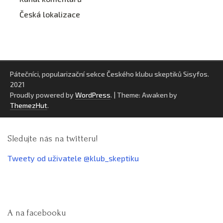
Česká lokalizace
Pátečníci, popularizační sekce Českého klubu skeptiků Sisyfos.
2021
Proudly powered by
WordPress
.
|
Theme: Awaken by
ThemezHut
.
Sledujte nás na twitteru!
Tweety od uživatele @klub_skeptiku
A na facebooku