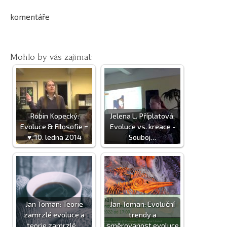
komentáře
Mohlo by vás zajímat:
Robin Kopecký:
Jelena L. Příplatová:
Evoluce & Filosofie =
Evoluce vs. kreace -
♥, 10. ledna 2014
Souboj…
Jan Toman: Teorie
Jan Toman: Evoluční
zamrzlé evoluce a
trendy a
teorie zamrzlé…
směrovanost evoluce