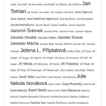
Jan
Jehlík
Jan Kolář
Jan Konvalinka
Jan Rybář
Jan Špaček
Jan Stěnička
Toman
Jana Cíglerová
Jan Veselý
Jan Vojtko
Jan Votýpka
Jan Wintr
Jana Jebavá
Jana Kalbáčová Vejpravová
Jana Mynářová
Jana Nenadalová
Jarmila Bednaříková
Jaromír Beneš
Jaromír Jedlička
Jaromír Kopeček
Jaromír Šrámek
Jaroslav Bílek
Jaroslav Fanta
Jaroslav Flejberk
Jaroslav Houdek
Jaroslav Kousal
Jaroslav Kadlec
Jaroslav Mácha
Jaroslav Nejdl
Jaroslav Nešetřil
Jaroslav Petr
Jaroslav
Jelena L. Příplatová
Vostatek
Jindřich Šídlo
Jiří Černý
Jiří
Dolejší
Jiří Grygar
Jiří Hejkrlík
Jiří Hořejší
Jiří Kacetl
Jiří Kocourek
Jiří Kříž
Jiří
Jiří Mihola
Jiří Podolský
Langer
Jiří Mikšovský
Jiří Novák
Jiří Přibáň
Jiří
Sádlo
Jiří Štegl
Jiří Weinberger
Jiří Wiedermann
Jitka Lindová
Jitka Slabá
Johana
Julie
Josef Jelen
Fialová
Josef Michl
Josef Moural
Julie Beritová
Nekola Nováková
Juraj Hvorecký
Julius Lukeš
Karel Kovář
Karel Vereš
Karel Malinský
Karla Štěpánová
Karel Zvoník
Katarína
Holcová
Kateřina Bernardová Sýkorová
Kateřina Buchtová
Kateřina Chládková
Kateřina Sam
Kateřina Potyszová
Kateřina Šimáčková
Kateřina Smejkalová