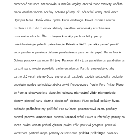
numerické simulace
obchodování s lidskými orgány
obecná teorie relativity
oběžná
dráha
obrněná vozidla
oceány
ochrana přírody
oči
očkování
odboj
oheň
olovo
Olympus Mons
Oortův oblak
optika
Orion
ornitologie
Orwell
oscilace neutrin
osídlení
OSIRIS-REx
ostrov stability
osvětlení
osvícenský absolutismus
osvícenství
otroctví
Ötzi
ozbrojené konflikty
pachové látky
pachy
paleoklimatologie
paleolit
paleontologie
Palestina
PALS
památky
paměť
paměť
vody
pandemie
panelová diskuse
panslavismus
panspermie
papež
Papua Nová-
Guinea
paradoxy
paranormální jevy
Paranormální výzva
parasitismus
parašutismus
paraziti
parazitologie
pareidolie
parlamentarismus
Parthie
partnerské vztahy
partnerský vztah
pásmo Gazy
pastevectví
patologie
pavěda
pedagogika
pediatrie
pedologie
peníze
periodická tabulka prvků
Perseverance
Persie
Peru
Philae
Pierre
planetární vědy
planetologie
de Fermat
pilotované lety
planetární ochrana
planety
platební karty
plazma
plesiosauři
plodnost
Pluto
počasí
počátky života
počítače
počítačové hry
počítání
Pod Svícnem
podledovcová jezera
pohádky
pohlaví
pohlavní dimorfismus
pohlavní rozmnožování
Pokec s Pátečníky
pokusy na
lidech
polární oblasti
polární výzkum
polární záře
politická geografie
politická
politika
politologie
korektnost
politická mapa
politický extremismus
polokovy