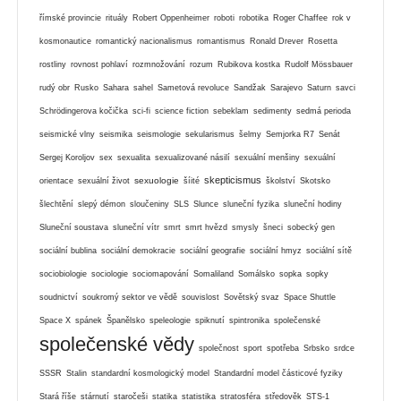
římské provincie
rituály
Robert Oppenheimer
roboti
robotika
Roger Chaffee
rok v
kosmonautice
romantický nacionalismus
romantismus
Ronald Drever
Rosetta
rostliny
rovnost pohlaví
rozmnožování
rozum
Rubikova kostka
Rudolf Mössbauer
rudý obr
Rusko
Sahara
sahel
Sametová revoluce
Sandžak
Sarajevo
Saturn
savci
Schrödingerova kočička
sci-fi
science fiction
sebeklam
sedimenty
sedmá perioda
seismické vlny
seismika
seismologie
sekularismus
šelmy
Semjorka R7
Senát
Sergej Koroljov
sex
sexualita
sexualizované násilí
sexuální menšiny
sexuální
skepticismus
sexuologie
orientace
sexuální život
šíité
školství
Skotsko
šlechtění
slepý démon
sloučeniny
SLS
Slunce
sluneční fyzika
sluneční hodiny
Sluneční soustava
sluneční vítr
smrt
smrt hvězd
smysly
šneci
sobecký gen
sociální bublina
sociální demokracie
sociální geografie
sociální hmyz
sociální sítě
sociobiologie
sociologie
sociomapování
Somaliland
Somálsko
sopka
sopky
soudnictví
soukromý sektor ve vědě
souvislost
Sovětský svaz
Space Shuttle
Space X
spánek
Španělsko
speleologie
spiknutí
spintronika
společenské
společenské vědy
společnost
sport
spotřeba
Srbsko
srdce
SSSR
Stalin
standardní kosmologický model
Standardní model částicové fyziky
Stará říše
stárnutí
staročeši
statika
statistika
stratosféra
středověk
STS-1