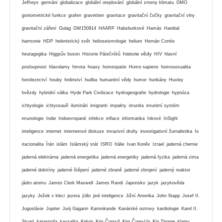
Jeffreys
germáni
globalizace
globální oteplování
globální zmeny klimatu
GMO
goniometrické funkce
grafen
gravettien
gravitace
gravitační čočky
gravitační vlny
gravitační záření
Gulag
GW150914
HAARP
Habsburkové
Hamás
Hanibal
harmonie
HDP
helenistický svět
helioseismologie
helium
Hernán Cortés
historie vědy
heutagogika
Higgsův boson
Historie Pátečníků
HIV
hlavní
posloupnost
hlavolamy
hmota
hoaxy
homeopatie
Homo sapiens
homosexualita
horolezectví
houby
hrdinství
hudba
humanitní vědy
humor
hurikány
Huxley
hvězdy
hybridní válka
Hyde Park Civilizace
hydrogeografie
hydrologie
hypnóza
ichtyologie
ichtyosauři
ilumináti
imigranti
impakty
imunita
imunitní systém
imunologie
Indie
Indoevropané
infekce
inflace
informatika
Inkové
InSight
inteligence
internet
internetové diskuze
invazivní druhy
investigativní žurnalistika
Io
iracionalita
Írán
islám
Islámský stát
ISRO
Itálie
Ivan Koněv
Izrael
jaderná chemie
jaderná elektrárna
jaderná energetika
jaderná energetiky
jaderná fyzika
jaderná zima
jaderné doktríny
jaderné štěpení
jaderné zbraně
jaderné zbrojení
jaderný reaktor
jádro atomu
James Clerk Maxwell
James Randi
Japonsko
jazyk
jazykověda
jazyky
Ježek v kleci
jezera
jídlo
jiné inteligence
Jižní Amerika
John Stapp
Josef II.
Jugoslávie
Jupiter
Jurij Gagarin
Kamiokande
Kanárské ostrovy
kardiologie
Karel II.
Stuart
katastrofa
kauzalita
Kelvin
Kim Čong-Il
Kim Čong-Un
Kip Thorne
klamy