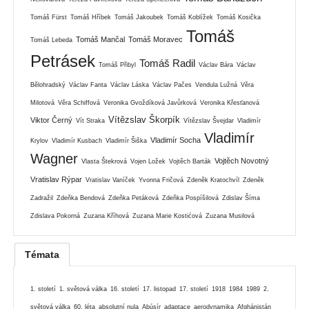
Tomáš Fürst
Tomáš Hříbek
Tomáš Jakoubek
Tomáš Koblížek
Tomáš Kosička
Tomáš
Tomáš Mančal
Tomáš Moravec
Tomáš Lebeda
Petrásek
Tomáš Radil
Tomáš Přibyl
Václav Bára
Václav
Bělohradský
Václav Fanta
Václav Láska
Václav Pačes
Vendula Lužná
Věra
Milotová
Věra Schiffová
Veronika Gvoždíková Javůrková
Veronika Křesťanová
Vítězslav Škorpík
Viktor Černý
Vít Straka
Vítězslav Švejdar
Vladimír
Vladimír
Vladimír Socha
Krylov
Vladimír Kusbach
Vladimír Šiška
Wagner
Vojtěch Novotný
Vlasta Štekrová
Vojen Ložek
Vojtěch Barták
Vratislav Rýpar
Vratislav Vaníček
Yvonna Fričová
Zdeněk Kratochvíl
Zdeněk
Zadražil
Zdeňka Bendová
Zdeňka Petáková
Zdeňka Pospíšilová
Zdislav Šíma
Zdislava Pokorná
Zuzana Kříhová
Zuzana Marie Kostićová
Zuzana Musilová
Témata
1. století
1. světová válka
16. století
17. listopad
17. století
1918
1984
1989
2.
světová válka
60. léta
absolutní nula
Abúsír
adaptace
aerodynamika
Afghánistán