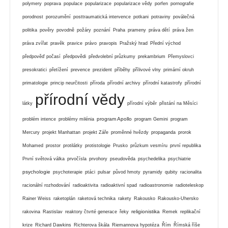
polymery
poprava
populace
popularizace
popularizace vědy
porfen
pornografie
porodnost
porozumění
posttraumatická intervence
potkani
potraviny
poválečná
politika
pověry
povodně
požáry
poznání
Praha
prameny
práva dětí
práva žen
práva zvířat
pravěk
pravice
právo
pravopis
Pražský hrad
Přední východ
předpověď počasí
předpovědi
předvolební průzkumy
prekambrium
Přemyslovci
presokratici
přetížení
prevence
prezident
příběhy
přílivové vlny
primární okruh
primatologie
princip neurčitosti
příroda
přírodní archivy
přírodní katastrofy
přírodní
přírodní vědy
látky
přírodní výběr
přistání na Měsíci
program Apollo
problém intence
problémy milénia
program Gemini
program
Mercury
projekt Manhattan
projekt Záře
proměnné hvězdy
propaganda
prorok
Mohamed
prostor
protilátky
protistologie
Prusko
průzkum vesmíru
první republika
První světová válka
prvočísla
prvohory
pseudověda
psychedelika
psychiatrie
psychologie
psychoterapie
ptáci
pulsar
původ hmoty
pyramidy
qubity
racionalita
racionální rozhodování
radioaktivita
radioaktivní spad
radioastronomie
radioteleskop
Rainer Weiss
raketoplán
raketová technika
rakety
Rakousko
Rakousko-Uhersko
religionistika
rakovina
Rastislav
reaktory čtvrté generace
řeky
Remek
replikační
krize
Richard Dawkins
Richterova škála
Riemannova hypotéza
Řím
Římská říše