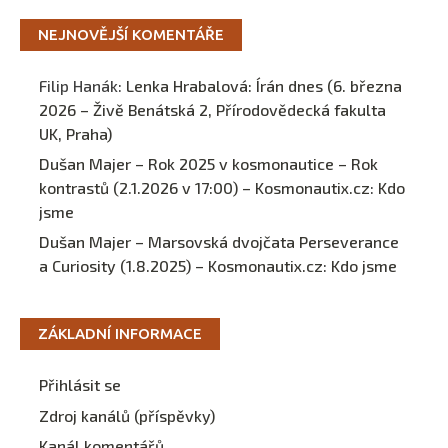
NEJNOVĚJŠÍ KOMENTÁŘE
Filip Hanák
:
Lenka Hrabalová: Írán dnes (6. března
2026 – Živě Benátská 2, Přírodovědecká fakulta
UK, Praha)
Dušan Majer – Rok 2025 v kosmonautice – Rok
kontrastů (2.1.2026 v 17:00) – Kosmonautix.cz
:
Kdo
jsme
Dušan Majer – Marsovská dvojčata Perseverance
a Curiosity (1.8.2025) – Kosmonautix.cz
:
Kdo jsme
ZÁKLADNÍ INFORMACE
Přihlásit se
Zdroj kanálů (příspěvky)
Kanál komentářů