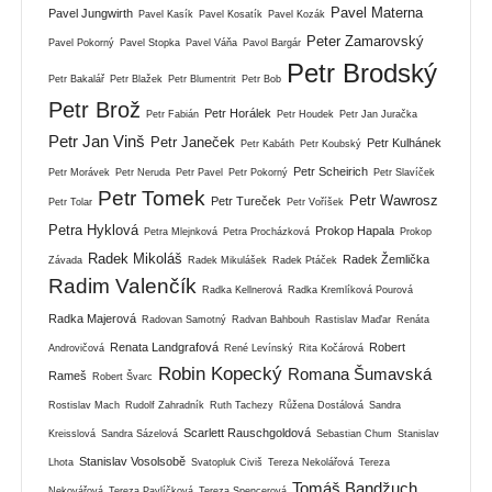
Pavel Materna
Pavel Jungwirth
Pavel Kasík
Pavel Kosatík
Pavel Kozák
Peter Zamarovský
Pavel Pokorný
Pavel Stopka
Pavel Váňa
Pavol Bargár
Petr Brodský
Petr Bakalář
Petr Blažek
Petr Blumentrit
Petr Bob
Petr Brož
Petr Horálek
Petr Fabián
Petr Houdek
Petr Jan Juračka
Petr Jan Vinš
Petr Janeček
Petr Kulhánek
Petr Kabáth
Petr Koubský
Petr Scheirich
Petr Morávek
Petr Neruda
Petr Pavel
Petr Pokorný
Petr Slavíček
Petr Tomek
Petr Wawrosz
Petr Tureček
Petr Tolar
Petr Voříšek
Petra Hyklová
Prokop Hapala
Petra Mlejnková
Petra Procházková
Prokop
Radek Mikoláš
Radek Žemlička
Závada
Radek Mikulášek
Radek Ptáček
Radim Valenčík
Radka Kellnerová
Radka Kremlíková Pourová
Radka Majerová
Radovan Samotný
Radvan Bahbouh
Rastislav Maďar
Renáta
Renata Landgrafová
Robert
Androvičová
René Levínský
Rita Kočárová
Robin Kopecký
Romana Šumavská
Rameš
Robert Švarc
Rostislav Mach
Rudolf Zahradník
Ruth Tachezy
Růžena Dostálová
Sandra
Scarlett Rauschgoldová
Kreisslová
Sandra Sázelová
Sebastian Chum
Stanislav
Stanislav Vosolsobě
Lhota
Svatopluk Civiš
Tereza Nekolářová
Tereza
Tomáš Bandžuch
Nekovářová
Tereza Pavlíčková
Tereza Spencerová