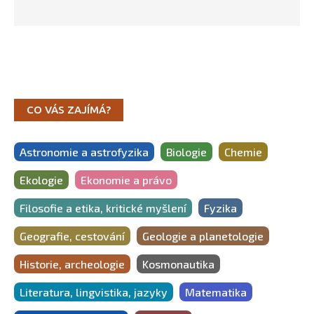
CO VÁS ZAJÍMÁ?
Astronomie a astrofyzika
Biologie
Chemie
Ekologie
Ekonomie a právo
Filosofie a etika, kritické myšlení
Fyzika
Geografie, cestování
Geologie a planetologie
Historie, archeologie
Kosmonautika
Literatura, lingvistika, jazyky
Matematika