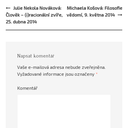
Julie Nekola Nováková:
Michaela Košová: Filosofie
Post
Člověk – (i)racionální zvíře,
vědomí, 9. května 2014
navigation
25. dubna 2014
Napsat komentář
Vaše e-mailová adresa nebude zveřejněna.
Vyžadované informace jsou označeny
*
Komentář