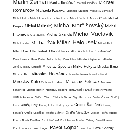
Martin Zeman
Michael
Martina Boháčová
Matouš Pilnáček
Romancov
Michaela Košová
Michaela Studená
Michaela Zemková
Michal
Michal Belda
Michal Bursa
Michal Hoskovec
Michal Jeníček
Michal Křížek
Michal Marčišovský
Michal Malinský
Michal
Křupka
Michal Václavík
Pitoňák
Michal Švanda
Michal Stehlík
Milan Halousek
Michal Žák
Michal Walter
Milan Mihola
Milan Mráz
Milan Petrák
Milan Sobotka
Milan Vlach
Milena Josefovičová
Miloš Husník
Miloš Rotter
Miloš Tichý
Miloš Uhlíř
Miloslav Chytráček
Miloslav
Miloslav Špecián
Mirko Rokyta
Miroslav Bárta
Jirků
Miloslav Šindelář
Miroslav Havránek
Miroslav Brož
Miroslav Horký
Miroslav Kutal
Miroslav Kutílek
Miroslav Petříček
Miroslav Mareš
Miroslav
Scheinost
Monika Barton
Monika Mareková
Nina Andrš Fárová
Norbert Werner
Oldřich Vinař
Oldřich Semerák
Oldřich Tůma
Olga Ryparová
Ondřej Čadek
Ondřej
Ondřej Šamárek
Ondřej Holý
Fišer
Ondřej Kolář
Ondřej Pejcha
Ondřej
Ondřej Vencálek
Santolík
Ondřej Sedláček
Ondřej Šrámek
Otakar Foltýn
Otakar
Funda
Patrik Doldžev
Patrik Kořenář
Paul Ermite
Paulína Tabery
Pavel Bakule
Pavel Cejnar
Pavel Gabzdyl
Pavel Boháček
Pavel Cagaš
Pavel Frič