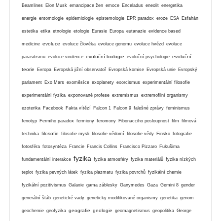
Beamlines
Elon Musk
emancipace žen
emoce
Enceladus
eneolit
energetika
energie
entomologie
epidemiologie
epistemologie
EPR paradox
eroze
ESA
Esfahán
estetika
etika
etnologie
etologie
Eurasie
Europa
eutanazie
evidence based
evoluce
medicine
evoluce člověka
evoluce genomu
evoluce hvězd
evoluce
evoluční biologie
evoluční
parasitismu
evoluce virulence
evoluční psychologie
teorie
Evropa
Evropská jižní observatoř
Evropská komise
Evropská unie
Evropský
parlament
Exo Mars
exoměsíce
exoplanety
exorcismus
experimentální filosofie
experimentální fyzika
exponované profese
extremismus
extremofilní organismy
ezoterika
Facebook
Fakta vítězí
Falcon 1
Falcon 9
falešné zprávy
feminismus
fenotyp
Fermiho paradox
fermiony
feromony
Fibonacciho posloupnost
film
filmová
filosofie
technika
filosofie mysli
filosofie vědomí
filosofie vědy
Finsko
fotografie
fotosféra
fotosyntéza
Francie
Francis Collins
Francisco Pizzaro
Fukušima
fyzika
fundamentální interakce
fyzika atmosféry
fyzika materiálů
fyzika nízkých
teplot
fyzika pevných látek
fyzika plazmatu
fyzika povrchů
fyzikální chemie
fyzikální pozitivismus
Galaxie
gama záblesky
Ganymedes
Gaza
Gemini 8
gender
generální štáb
genetické vady
geneticky modifikované organismy
genetika
genom
geografie
geologie
geochemie
geofyzika
geomagnetismus
geopolitika
George