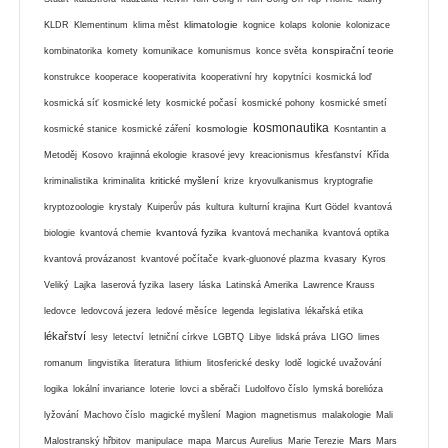
klimatologie
KLDR
Klementinum
klima měst
kognice
kolaps
kolonie
kolonizace
konspirační teorie
kombinatorika
komety
komunikace
komunismus
konce světa
konstrukce
kooperace
kooperativita
kooperativní hry
kopytníci
kosmická loď
kosmická síť
kosmické lety
kosmické počasí
kosmické pohony
kosmické smetí
kosmonautika
kosmologie
kosmické stanice
kosmické záření
Kosntantin a
Metoděj
Kosovo
krajinná ekologie
krasové jevy
kreacionismus
křesťanství
Křída
kritické myšlení
kriminalistika
kriminalita
krize
kryovulkanismus
kryptografie
kryptozoologie
krystaly
Kuiperův pás
kultura
kulturní krajina
Kurt Gödel
kvantová
kvantová fyzika
biologie
kvantová chemie
kvantová mechanika
kvantová optika
kvantová provázanost
kvantové počítače
kvark-gluonové plazma
kvasary
Kyros
Veliký
Lajka
laserová fyzika
lasery
láska
Latinská Amerika
Lawrence Krauss
ledovce
ledovcová jezera
ledové měsíce
legenda
legislativa
lékařská etika
lékařství
lesy
letectví
letniční církve
LGBTQ
Libye
lidská práva
LIGO
limes
romanum
lingvistika
literatura
lithium
litosferické desky
lodě
logické uvažování
logika
lokální invariance
loterie
lovci a sběrači
Ludolfovo číslo
lymská borelióza
lyžování
Machovo číslo
magické myšlení
Magion
magnetismus
malakologie
Mali
Mars
Malostranský hřbitov
manipulace
mapa
Marcus Aurelius
Marie Terezie
Mars