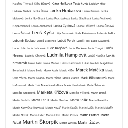
Klára Hulíková Tesárková
Kateřina Thorová
Klára Bártová
Ladislav Miko
Lenka Hrabalová
Ladislav Skrbek
Lenka Černá
Lenka Králová
Lenka
Maierová
Lenka Nováková
Lenka Procházková
Lenka Slavíková
Lenka Vrtišková
Lenka Zychová
Nejezchlebová
Lenka Zdeborová
Leona Plášilová
Leona Šímová
Leoš Kyša
Leona Žůrková
Lilija Burianová
Linda Petraturová
Lubomír Peške
Lubomír Soukup
Luboš Perek
Luboš Brabenec
Luboš Pick
Lucie Davidová
Lucie Krejčová
Luděk
Lucie Hrdá
Lucie Juřičková
Lucie Ráčková
Lucie Tungul
Ludmila Hamplová
Nezmar
Lukáš
Ludmila Čírtková
Lukáš Houška
Kratochvíl
Lukáš Laibl
Lukáš Martoš
Lukáš Nádvorník
Lukáš Roubík
Magdalena
Marek Matějka
Bohutínská
Marco Stella
Marek Audy
Marek Hilšer
Marek
Marie Běhounková
Orko Vácha
Marek Skarka
Marek Vícha
Marek Vranka
Marie
Heřmanová
Marie Jírů
Marie Neudorflová
Marie Neudorfová
Marie Šabacká
Markéta Křížová
Markéta Gregorová
Markéta Vlčková
Martin Braniš
Martin Ferus
Martin Kašík
Martin Buchtík
Martin Gembec
Martin Konvička
Martin Konvička (lingvista)
Martin Kovář
Martin Kozák
Martin Lulák
Martin Mejstřík
Martin Profant
Martin
Martin Novák
Martin Odler
Martin Oliva
Martin Přeček
Martin Škorpík
Martin Žáček
Rybář
Martin Wihoda