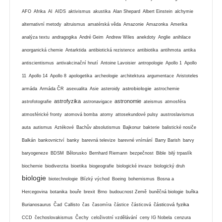
AFO
Afrika
AI
AIDS
aktivismus
akustika
Alan Shepard
Albert Einstein
alchymie
alternativní metody
altruismus
amatérská věda
Amazonie
Amazonka
Amerika
analýza textu
andragogika
André Geim
Andrew Wiles
anekdoty
Anglie
anihilace
anorganická chemie
Antarktida
antibiotická rezistence
antibiotika
antihmota
antika
antiscientismus
antivakcinační hnutí
Antoine Lavoisier
antropologie
Apollo 1
Apollo
11
Apollo 14
Apollo 8
apologetika
archeologie
architektura
argumentace
Aristoteles
astrobiologie
armáda
Armáda ČR
asexualita
Asie
asteroidy
astrochemie
astrofyzika
astronomie
astrofotografie
astronavigace
ateismus
atmosféra
atmosférické fronty
atomová bomba
atomy
attosekundové pulsy
austroslavismus
auta
autismus
Aztékové
Bachův absolutismus
Bajkonur
bakterie
balistické nosiče
Balkán
bankovnictví
banky
barevná televize
barevné vnímání
Barry Barish
barvy
baryogeneze
BDSM
Bělorusko
Bernhard Riemann
bezpečnost
Bible
bilý trpaslík
biochemie
biodiverzita
bioetika
biogeografie
biologické invaze
biologický druh
biologie
biotechnologie
Blízký východ
Boeing
bohemismus
Bosna a
Hercegovina
botanika
bouře
brexit
Brno
budoucnost Země
buněčná biologie
buňka
částicová fyzika
Burianosaurus
Čad
Callisto
čas
časomíra
částice
částicová
CCD
čechoslovakismus
Čechy
celoživotní vzdělávání
ceny IG Nobela
cenzura