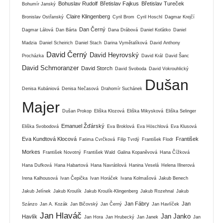
Bohuslav Rudolf
Břetislav Fajkus
Břetislav Tureček
Bohumír Janský
Claire Klingenberg
Bronislav Ostřanský
Cyril Brom
Cyril Hoschl
Dagmar Krejčí
Dan Černý
Dagmar Lálová
Dan Bárta
Dana Drábová
Daniel Koťátko
Daniel
Madzia
Daniel Scheirich
Daniel Stach
Darina Vymětalíková
David Anthony
David Černý
David Heyrovský
Procházka
David Král
David Šanc
David Schmoranzer
David Storch
David Svoboda
David Vokrouhlický
Dušan
Denisa Kubániová
Denisa Nečasová
Drahomír Suchánek
Majer
Dušan Prokop
Eliška Klozová
Eliška Mikysková
Eliška Selinger
Emanuel Žďárský
Eliška Svobodová
Eva Broklová
Eva Höschlová
Eva Klusová
Eva Kundtová Klocová
František
Fatima Cvrčková
Filip Tvrdý
František Flodr
Morkes
František Novotný
František Wald
Galina Kopaněvová
Hana Čížková
Hana Dufková
Hana Habartová
Hana Navrátilová
Hanina Veselá
Helena Illnerová
Irena Kalhousová
Ivan Čepička
Ivan Horáček
Ivana Kolmašová
Jakub Benech
Jakub Jelínek
Jakub Kroulík
Jakub Kroulík-Klingenberg
Jakub Rozehnal
Jakub
Jan Fábry
Jan
Szánzo
Jan A. Kozák
Jan Bičovský
Jan Černý
Jan Havlíček
Jan Hlaváč
Jan Janko
Havlík
Jan Hora
Jan Hrubecký
Jan Janek
Jan