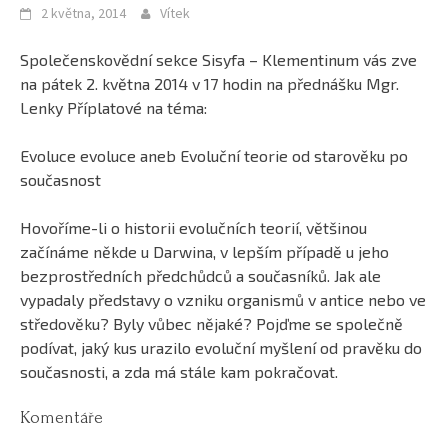
2 května, 2014
Vítek
Společenskovědní sekce Sisyfa – Klementinum vás zve
na pátek 2. května 2014 v 17 hodin na přednášku Mgr.
Lenky Příplatové na téma:
Evoluce evoluce aneb Evoluční teorie od starověku po
současnost
Hovoříme-li o historii evolučních teorií, většinou
začínáme někde u Darwina, v lepším případě u jeho
bezprostředních předchůdců a současníků. Jak ale
vypadaly představy o vzniku organismů v antice nebo ve
středověku? Byly vůbec nějaké? Pojďme se společně
podívat, jaký kus urazilo evol
uční myšlení od pravěku do
současnosti, a zda má stále kam pokračovat.
Komentáře