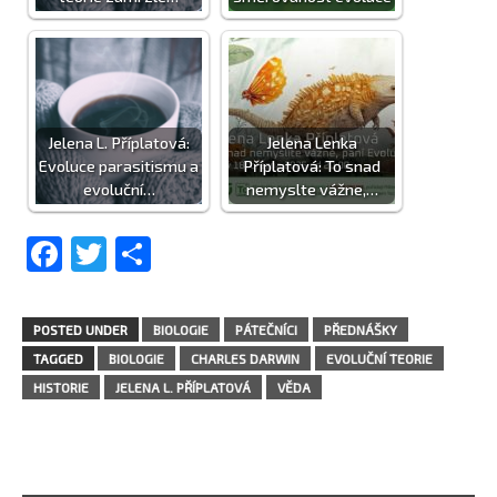
Jelena L. Příplatová:
Jelena Lenka
Evoluce parasitismu a
Příplatová: To snad
evoluční…
nemyslte vážne,…
Facebook
Twitter
Share
POSTED UNDER
BIOLOGIE
PÁTEČNÍCI
PŘEDNÁŠKY
TAGGED
BIOLOGIE
CHARLES DARWIN
EVOLUČNÍ TEORIE
HISTORIE
JELENA L. PŘÍPLATOVÁ
VĚDA