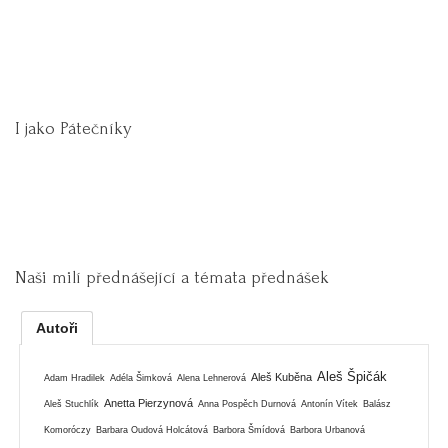
I jako Pátečníky
Naši milí přednášející a témata přednášek
Autoři
Aleš Špičák
Aleš Kuběna
Adam Hradilek
Adéla Šimková
Alena Lehnerová
Anetta Pierzynová
Aleš Stuchlík
Anna Pospěch Durnová
Antonín Vítek
Balász
Komoróczy
Barbara Oudová Holcátová
Barbora Šmídová
Barbora Urbanová