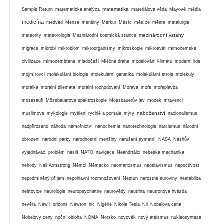
matematika
Sample Return
matematická analýza
materiálová věda
Mayové
média
medicína
medvěd
Mensa
menšiny
Merkur
Měsíc
měsíce
města
metalurgie
mezinárodní vztahy
meteority
meteorologie
Mezinárodní kosmická stanice
migrace
mikrobi
mikrobiom
mikroorganismy
mikroskopie
mikrosvět
mimozemské
civilizace
mimozemšťané
mladočeši
Mléčná dráha
modelování klimatu
moderní lidé
mojmírovci
molekulární biologie
molekulární genetika
molekulární stroje
molekuly
morálka
morální dilemata
morální rozhodování
Morava
moře
mořeplavba
mosasauři
Mössbauerova spektroskopie
Mössbauerův jev
mozek
mravenci
náboženství
muslimové
mykologie
myšlení rychlé a pomalé
mýty
nacionalismus
nadpřirozeno
náhoda
námořnictví
nanochemie
nanotechnologie
narcismus
národní
obrození
národní parky
národnostní menšiny
narušení symetrií
NASA
Nashův
vyjednávací problém
násilí
NATO
navigace
Neandrtálci
nebeská mechanika
nehody
Neil Armstrong
Němci
Německo
neomarxismus
neoslavismus
nepoctivost
nepodmíněný příjem
nepohlavní rozmnožování
Neptun
nerostné suroviny
nestabilita
neštovice
neurologie
neuropsychiatrie
neurovědy
neutrina
neutronová hvězda
nevěra
New Horizons
Newton
nic
Nigérie
Nikola Tesla
Nil
Nobelova cena
Nobelovy ceny
noční obloha
NOMA
Norsko
novověk
nový ateismus
nukleosyntéza