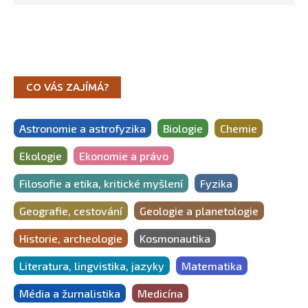
CO VÁS ZAJÍMÁ?
Astronomie a astrofyzika
Biologie
Chemie
Ekologie
Ekonomie a právo
Filosofie a etika, kritické myšlení
Fyzika
Geografie, cestování
Geologie a planetologie
Historie, archeologie
Kosmonautika
Literatura, lingvistika, jazyky
Matematika
Média a žurnalistika
Medicína