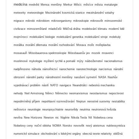
medicína
medvěd
Mensa
menšiny
Merkur
Měsíc
měsíce
města
metalurgie
mezinárodní vztahy
meteority
meteorologie
Mezinárodní kosmická stanice
migrace
mikrobi
mikrobiom
mikroorganismy
mikroskopie
mikrosvět
mimozemské
civilizace
mimozemšťané
mladočeši
Mléčná dráha
modelování klimatu
moderní lidé
mojmírovci
molekulární biologie
molekulární genetika
molekulární stroje
molekuly
morálka
morální dilemata
morální rozhodování
Morava
moře
mořeplavba
mosasauři
Mössbauerova spektroskopie
Mössbauerův jev
mozek
mravenci
náboženství
muslimové
mykologie
myšlení rychlé a pomalé
mýty
nacionalismus
nadpřirozeno
náhoda
námořnictví
nanochemie
nanotechnologie
narcismus
národní
obrození
národní parky
národnostní menšiny
narušení symetrií
NASA
Nashův
vyjednávací problém
násilí
NATO
navigace
Neandrtálci
nebeská mechanika
nehody
Neil Armstrong
Němci
Německo
neomarxismus
neoslavismus
nepoctivost
nepodmíněný příjem
nepohlavní rozmnožování
Neptun
nerostné suroviny
nestabilita
neštovice
neurologie
neuropsychiatrie
neurovědy
neutrina
neutronová hvězda
nevěra
New Horizons
Newton
nic
Nigérie
Nikola Tesla
Nil
Nobelova cena
Nobelovy ceny
noční obloha
NOMA
Norsko
novověk
nový ateismus
nukleosyntéza
numerické simulace
obchodování s lidskými orgány
obecná teorie relativity
oběžná