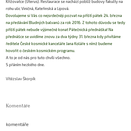
Křižovatce (Uterus). Restaurace se nachází poblíž budovy fakulty na
rohu ulic Viničná, Kateřinská a Lipová.
Dovolujeme si Vás co nejsrdečněji pozvat na příští pátek 24. března
na předávání Bludných balvanů za rok 2016. Z tohoto důvodu se tedy
příští pátek nebude výjimečně konat Pátečnická přednáška! Na
přednášce se uvidíme znovu za dva týdny 31. března kdy přivítáme
ředitele České kosmické kanceláře Jana Koláře s nímž budeme
hovořit o českém kosmickém programu.
A to je od nás pro tuto chvíli všechno.
S přáním hezkého dne.
Vítězslav Škorpík
Komentáře
komentáře