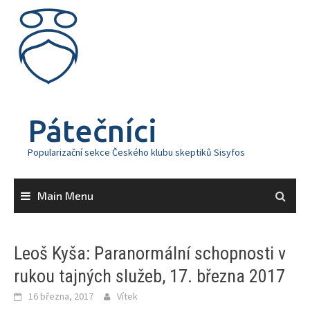
Skip
to
content
Pátečníci
Popularizační sekce Českého klubu skeptiků Sisyfos
Main Menu
Leoš Kyša: Paranormální schopnosti v
rukou tajných služeb, 17. března 2017
16 března, 2017
Vítek