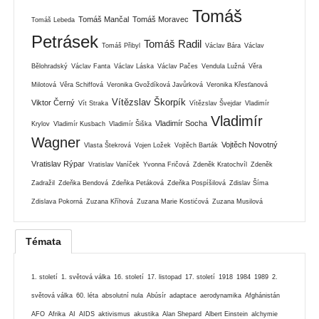
Tomáš
Tomáš Mančal
Tomáš Moravec
Tomáš Lebeda
Petrásek
Tomáš Radil
Tomáš Přibyl
Václav Bára
Václav
Bělohradský
Václav Fanta
Václav Láska
Václav Pačes
Vendula Lužná
Věra
Milotová
Věra Schiffová
Veronika Gvoždíková Javůrková
Veronika Křesťanová
Vítězslav Škorpík
Viktor Černý
Vít Straka
Vítězslav Švejdar
Vladimír
Vladimír
Vladimír Socha
Krylov
Vladimír Kusbach
Vladimír Šiška
Wagner
Vojtěch Novotný
Vlasta Štekrová
Vojen Ložek
Vojtěch Barták
Vratislav Rýpar
Vratislav Vaníček
Yvonna Fričová
Zdeněk Kratochvíl
Zdeněk
Zadražil
Zdeňka Bendová
Zdeňka Petáková
Zdeňka Pospíšilová
Zdislav Šíma
Zdislava Pokorná
Zuzana Kříhová
Zuzana Marie Kostićová
Zuzana Musilová
Témata
1. století
1. světová válka
16. století
17. listopad
17. století
1918
1984
1989
2.
světová válka
60. léta
absolutní nula
Abúsír
adaptace
aerodynamika
Afghánistán
AFO
Afrika
AI
AIDS
aktivismus
akustika
Alan Shepard
Albert Einstein
alchymie