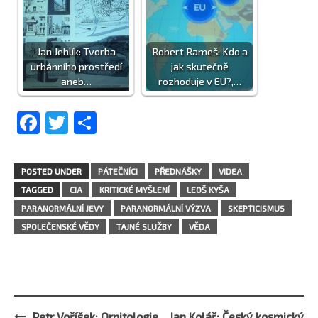
Jan Jehlík: Tvorba
Robert Rameš: Kdo a
urbánního prostředí
jak skutečně
aneb…
rozhoduje v EU?,…
Facebook
Twitter
Share
POSTED UNDER
PÁTEČNÍCI
PŘEDNÁŠKY
VIDEA
TAGGED
CIA
KRITICKÉ MYŠLENÍ
LEOŠ KYŠA
PARANORMÁLNÍ JEVY
PARANORMÁLNÍ VÝZVA
SKEPTICISMUS
SPOLEČENSKÉ VĚDY
TAJNÉ SLUŽBY
VĚDA
Petr Voříšek: Ornitologie
Jan Kolář: Český kosmický