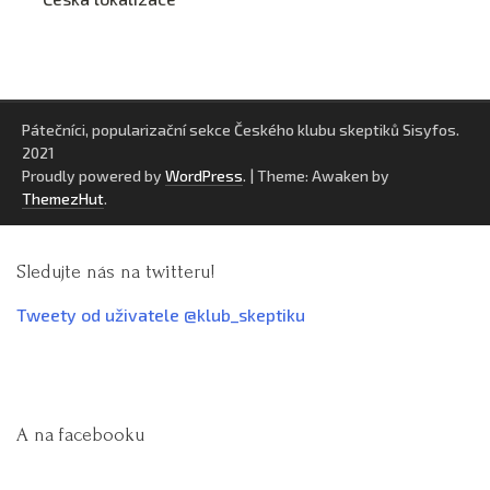
Pátečníci, popularizační sekce Českého klubu skeptiků Sisyfos.
2021
Proudly powered by
WordPress
.
|
Theme: Awaken by
ThemezHut
.
Sledujte nás na twitteru!
Tweety od uživatele @klub_skeptiku
A na facebooku