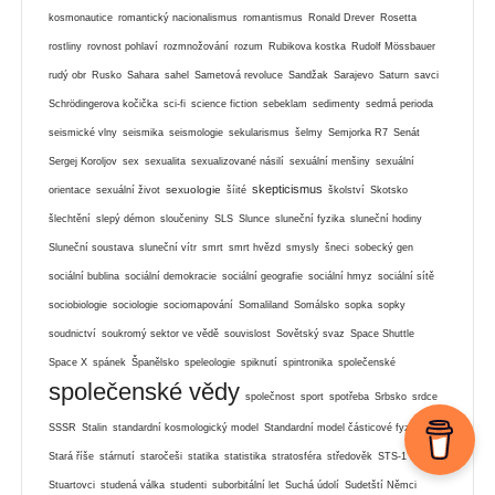
kosmonautice
romantický nacionalismus
romantismus
Ronald Drever
Rosetta
rostliny
rovnost pohlaví
rozmnožování
rozum
Rubikova kostka
Rudolf Mössbauer
rudý obr
Rusko
Sahara
sahel
Sametová revoluce
Sandžak
Sarajevo
Saturn
savci
Schrödingerova kočička
sci-fi
science fiction
sebeklam
sedimenty
sedmá perioda
seismické vlny
seismika
seismologie
sekularismus
šelmy
Semjorka R7
Senát
Sergej Koroljov
sex
sexualita
sexualizované násilí
sexuální menšiny
sexuální
skepticismus
sexuologie
orientace
sexuální život
šíité
školství
Skotsko
šlechtění
slepý démon
sloučeniny
SLS
Slunce
sluneční fyzika
sluneční hodiny
Sluneční soustava
sluneční vítr
smrt
smrt hvězd
smysly
šneci
sobecký gen
sociální bublina
sociální demokracie
sociální geografie
sociální hmyz
sociální sítě
sociobiologie
sociologie
sociomapování
Somaliland
Somálsko
sopka
sopky
soudnictví
soukromý sektor ve vědě
souvislost
Sovětský svaz
Space Shuttle
Space X
spánek
Španělsko
speleologie
spiknutí
spintronika
společenské
společenské vědy
společnost
sport
spotřeba
Srbsko
srdce
SSSR
Stalin
standardní kosmologický model
Standardní model částicové fyziky
Stará říše
stárnutí
staročeši
statika
statistika
stratosféra
středověk
STS-1
Stuartovci
studená válka
studenti
suborbitální let
Suchá údolí
Sudetští Němci