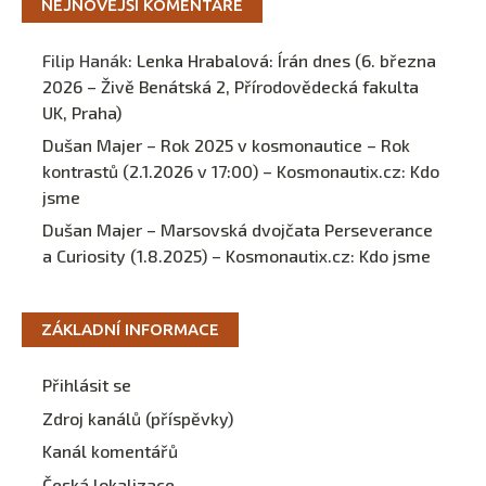
NEJNOVĚJŠÍ KOMENTÁŘE
Filip Hanák
:
Lenka Hrabalová: Írán dnes (6. března
2026 – Živě Benátská 2, Přírodovědecká fakulta
UK, Praha)
Dušan Majer – Rok 2025 v kosmonautice – Rok
kontrastů (2.1.2026 v 17:00) – Kosmonautix.cz
:
Kdo
jsme
Dušan Majer – Marsovská dvojčata Perseverance
a Curiosity (1.8.2025) – Kosmonautix.cz
:
Kdo jsme
ZÁKLADNÍ INFORMACE
Přihlásit se
Zdroj kanálů (příspěvky)
Kanál komentářů
Česká lokalizace