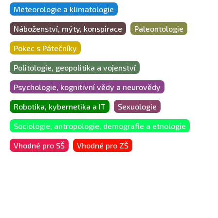
Meteorologie a klimatologie
Náboženství, mýty, konspirace
Paleontologie
Pokec s Pátečníky
Politologie, geopolitika a vojenství
Psychologie, kognitivní vědy a neurovědy
Robotika, kybernetika a IT
Sexuologie
Sociologie, antropologie, demografie a etnologie
Vhodné pro SŠ
Vhodné pro ZŠ