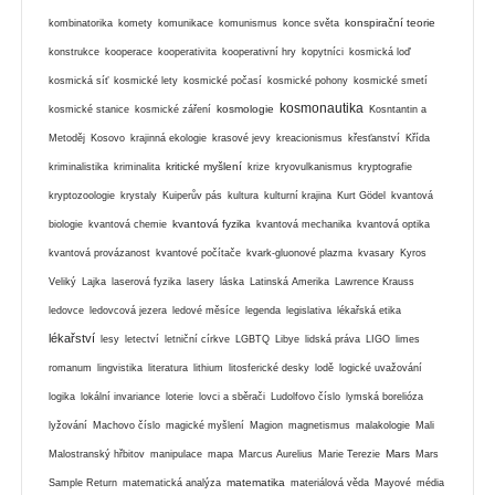
konspirační teorie
kombinatorika
komety
komunikace
komunismus
konce světa
konstrukce
kooperace
kooperativita
kooperativní hry
kopytníci
kosmická loď
kosmická síť
kosmické lety
kosmické počasí
kosmické pohony
kosmické smetí
kosmonautika
kosmologie
kosmické stanice
kosmické záření
Kosntantin a
Metoděj
Kosovo
krajinná ekologie
krasové jevy
kreacionismus
křesťanství
Křída
kritické myšlení
kriminalistika
kriminalita
krize
kryovulkanismus
kryptografie
kryptozoologie
krystaly
Kuiperův pás
kultura
kulturní krajina
Kurt Gödel
kvantová
kvantová fyzika
biologie
kvantová chemie
kvantová mechanika
kvantová optika
kvantová provázanost
kvantové počítače
kvark-gluonové plazma
kvasary
Kyros
Veliký
Lajka
laserová fyzika
lasery
láska
Latinská Amerika
Lawrence Krauss
ledovce
ledovcová jezera
ledové měsíce
legenda
legislativa
lékařská etika
lékařství
lesy
letectví
letniční církve
LGBTQ
Libye
lidská práva
LIGO
limes
romanum
lingvistika
literatura
lithium
litosferické desky
lodě
logické uvažování
logika
lokální invariance
loterie
lovci a sběrači
Ludolfovo číslo
lymská borelióza
lyžování
Machovo číslo
magické myšlení
Magion
magnetismus
malakologie
Mali
Mars
Malostranský hřbitov
manipulace
mapa
Marcus Aurelius
Marie Terezie
Mars
matematika
Sample Return
matematická analýza
materiálová věda
Mayové
média