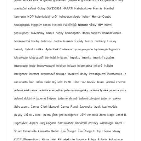
goniometrické funkce
grafen
gravettien
gravitace
gravitační čočky
gravitační vlny
gravitační záření
Gulag
GW150914
HAARP
Habsburkové
Hamás
Hanibal
harmonie
HDP
helenistický svět
helioseismologie
helium
Hernán Cortés
historie vědy
heutagogika
Higgsův boson
Historie Pátečníků
HIV
hlavní
posloupnost
hlavolamy
hmota
hoaxy
homeopatie
Homo sapiens
homosexualita
horolezectví
houby
hrdinství
hudba
humanitní vědy
humor
hurikány
Huxley
hvězdy
hybridní válka
Hyde Park Civilizace
hydrogeografie
hydrologie
hypnóza
ichtyologie
ichtyosauři
ilumináti
imigranti
impakty
imunita
imunitní systém
imunologie
Indie
Indoevropané
infekce
inflace
informatika
Inkové
InSight
inteligence
internet
internetové diskuze
invazivní druhy
investigativní žurnalistika
Io
iracionalita
Írán
islám
Islámský stát
ISRO
Itálie
Ivan Koněv
Izrael
jaderná chemie
jaderná elektrárna
jaderná energetika
jaderná energetiky
jaderná fyzika
jaderná zima
jaderné doktríny
jaderné štěpení
jaderné zbraně
jaderné zbrojení
jaderný reaktor
jádro atomu
James Clerk Maxwell
James Randi
Japonsko
jazyk
jazykověda
jazyky
Ježek v kleci
jezera
jídlo
jiné inteligence
Jižní Amerika
John Stapp
Josef II.
Jugoslávie
Jupiter
Jurij Gagarin
Kamiokande
Kanárské ostrovy
kardiologie
Karel II.
Stuart
katastrofa
kauzalita
Kelvin
Kim Čong-Il
Kim Čong-Un
Kip Thorne
klamy
klimatologie
KLDR
Klementinum
klima měst
kognice
kolaps
kolonie
kolonizace