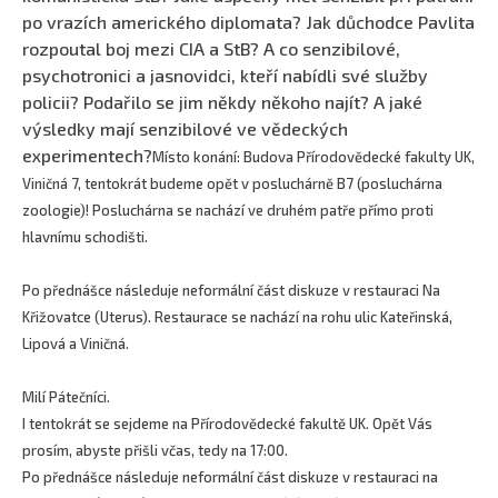
po vrazích amerického diplomata? Jak důchodce Pavlita
rozpoutal boj mezi CIA a StB? A co senzibilové,
psychotronici a jasnovidci, kteří nabídli své služby
policii? Podařilo se jim někdy někoho najít? A jaké
výsledky mají senzibilové ve vědeckých
experimentech?
Místo konání: Budova Přírodovědecké fakulty UK,
Viničná 7, tentokrát budeme opět v posluchárně B7 (posluchárna
zoologie)! Posluchárna se nachází ve druhém patře přímo proti
hlavnímu schodišti.
Po přednášce následuje neformální část diskuze v restauraci Na
Křižovatce (Uterus). Restaurace se nachází na rohu ulic Kateřinská,
Lipová a Viničná.
Milí Pátečníci.
I tentokrát se sejdeme na Přírodovědecké fakultě UK. Opět Vás
prosím, abyste přišli včas, tedy na 17:00.
Po přednášce následuje neformální část diskuze v restauraci na