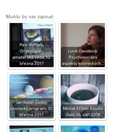
Mohlo by vás zajímat:
Petr Voříšek:
Ornitologie -
Lucie Davidová:
amatérská věda, 10.
Psychosociální
března 2017
aspekty kosmických…
Jan Kolář: Český
kosmický program, 31.
Michal Křížek: Kouzlo
března 2017
čísel, 14. září 2018