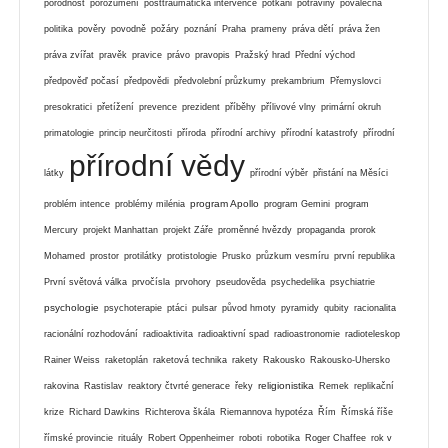
porodnost
porozumění
posttraumatická intervence
potkani
potraviny
poválečná
politika
pověry
povodně
požáry
poznání
Praha
prameny
práva dětí
práva žen
práva zvířat
pravěk
pravice
právo
pravopis
Pražský hrad
Přední východ
předpověď počasí
předpovědi
předvolební průzkumy
prekambrium
Přemyslovci
presokratici
přetížení
prevence
prezident
příběhy
přílivové vlny
primární okruh
primatologie
princip neurčitosti
příroda
přírodní archivy
přírodní katastrofy
přírodní
přírodní vědy
látky
přírodní výběr
přistání na Měsíci
program Apollo
problém intence
problémy milénia
program Gemini
program
Mercury
projekt Manhattan
projekt Záře
proměnné hvězdy
propaganda
prorok
Mohamed
prostor
protilátky
protistologie
Prusko
průzkum vesmíru
první republika
První světová válka
prvočísla
prvohory
pseudověda
psychedelika
psychiatrie
psychologie
psychoterapie
ptáci
pulsar
původ hmoty
pyramidy
qubity
racionalita
racionální rozhodování
radioaktivita
radioaktivní spad
radioastronomie
radioteleskop
Rainer Weiss
raketoplán
raketová technika
rakety
Rakousko
Rakousko-Uhersko
religionistika
rakovina
Rastislav
reaktory čtvrté generace
řeky
Remek
replikační
krize
Richard Dawkins
Richterova škála
Riemannova hypotéza
Řím
Římská říše
římské provincie
rituály
Robert Oppenheimer
roboti
robotika
Roger Chaffee
rok v