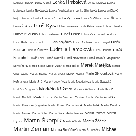
Lenka Hrabalová
Ladislav Skrbek
Lenka Černá
Lenka Králová
Lenka
Maierová
Lenka Nováková
Lenka Procházková
Lenka Slavíková
Lenka Vrtišková
Lenka Zychová
Nejezchlebová
Lenka Zdeborová
Leona Plášilová
Leona Šímová
Leoš Kyša
Leona Žůrková
Lilija Burianová
Linda Petraturová
Lubomír Peške
Lubomír Soukup
Luboš Perek
Luboš Brabenec
Luboš Pick
Lucie Davidová
Lucie Krejčová
Luděk
Lucie Hrdá
Lucie Juřičková
Lucie Ráčková
Lucie Tungul
Ludmila Hamplová
Nezmar
Lukáš
Ludmila Čírtková
Lukáš Houška
Kratochvíl
Lukáš Laibl
Lukáš Martoš
Lukáš Nádvorník
Lukáš Roubík
Magdalena
Marek Matějka
Bohutínská
Marco Stella
Marek Audy
Marek Hilšer
Marek
Marie Běhounková
Orko Vácha
Marek Skarka
Marek Vícha
Marek Vranka
Marie
Heřmanová
Marie Jírů
Marie Neudorflová
Marie Neudorfová
Marie Šabacká
Markéta Křížová
Markéta Gregorová
Markéta Vlčková
Martin Braniš
Martin Ferus
Martin Kašík
Martin Buchtík
Martin Gembec
Martin Konvička
Martin Konvička (lingvista)
Martin Kovář
Martin Kozák
Martin Lulák
Martin Mejstřík
Martin Profant
Martin
Martin Novák
Martin Odler
Martin Oliva
Martin Přeček
Martin Škorpík
Martin Žáček
Rybář
Martin Wihoda
Martin Zeman
Michael
Martina Boháčová
Matouš Pilnáček