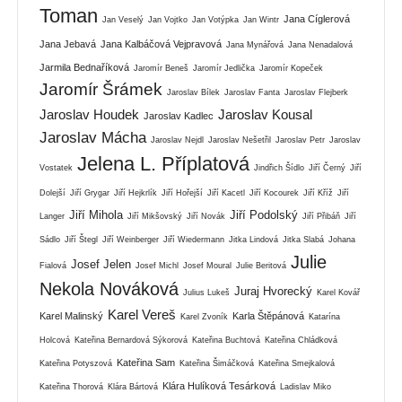
Toman
Jana Cíglerová
Jan Veselý
Jan Vojtko
Jan Votýpka
Jan Wintr
Jana Jebavá
Jana Kalbáčová Vejpravová
Jana Mynářová
Jana Nenadalová
Jarmila Bednaříková
Jaromír Beneš
Jaromír Jedlička
Jaromír Kopeček
Jaromír Šrámek
Jaroslav Bílek
Jaroslav Fanta
Jaroslav Flejberk
Jaroslav Houdek
Jaroslav Kousal
Jaroslav Kadlec
Jaroslav Mácha
Jaroslav Nejdl
Jaroslav Nešetřil
Jaroslav Petr
Jaroslav
Jelena L. Příplatová
Vostatek
Jindřich Šídlo
Jiří Černý
Jiří
Dolejší
Jiří Grygar
Jiří Hejkrlík
Jiří Hořejší
Jiří Kacetl
Jiří Kocourek
Jiří Kříž
Jiří
Jiří Mihola
Jiří Podolský
Langer
Jiří Mikšovský
Jiří Novák
Jiří Přibáň
Jiří
Sádlo
Jiří Štegl
Jiří Weinberger
Jiří Wiedermann
Jitka Lindová
Jitka Slabá
Johana
Julie
Josef Jelen
Fialová
Josef Michl
Josef Moural
Julie Beritová
Nekola Nováková
Juraj Hvorecký
Julius Lukeš
Karel Kovář
Karel Vereš
Karel Malinský
Karla Štěpánová
Karel Zvoník
Katarína
Holcová
Kateřina Bernardová Sýkorová
Kateřina Buchtová
Kateřina Chládková
Kateřina Sam
Kateřina Potyszová
Kateřina Šimáčková
Kateřina Smejkalová
Klára Hulíková Tesárková
Kateřina Thorová
Klára Bártová
Ladislav Miko