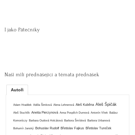
I jako Pátečníky
Naši milí přednášející a témata přednášek
Autoři
Aleš Špičák
Aleš Kuběna
Adam Hradilek
Adéla Šimková
Alena Lehnerová
Anetta Pierzynová
Aleš Stuchlík
Anna Pospěch Durnová
Antonín Vítek
Balász
Komoróczy
Barbara Oudová Holcátová
Barbora Šmídová
Barbora Urbanová
Bohuslav Rudolf
Břetislav Fajkus
Břetislav Tureček
Bohumír Janský