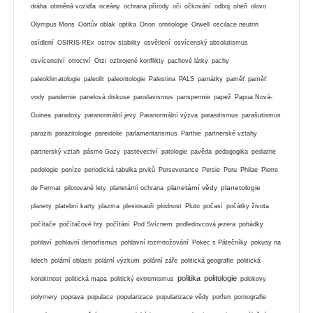
dráha
obrněná vozidla
oceány
ochrana přírody
oči
očkování
odboj
oheň
olovo
Olympus Mons
Oortův oblak
optika
Orion
ornitologie
Orwell
oscilace neutrin
osídlení
OSIRIS-REx
ostrov stability
osvětlení
osvícenský absolutismus
osvícenství
otroctví
Ötzi
ozbrojené konflikty
pachové látky
pachy
paleoklimatologie
paleolit
paleontologie
Palestina
PALS
památky
paměť
paměť
vody
pandemie
panelová diskuse
panslavismus
panspermie
papež
Papua Nová-
Guinea
paradoxy
paranormální jevy
Paranormální výzva
parasitismus
parašutismus
paraziti
parazitologie
pareidolie
parlamentarismus
Parthie
partnerské vztahy
partnerský vztah
pásmo Gazy
pastevectví
patologie
pavěda
pedagogika
pediatrie
pedologie
peníze
periodická tabulka prvků
Perseverance
Persie
Peru
Philae
Pierre
planetární vědy
planetologie
de Fermat
pilotované lety
planetární ochrana
planety
platební karty
plazma
plesiosauři
plodnost
Pluto
počasí
počátky života
počítače
počítačové hry
počítání
Pod Svícnem
podledovcová jezera
pohádky
pohlaví
pohlavní dimorfismus
pohlavní rozmnožování
Pokec s Pátečníky
pokusy na
lidech
polární oblasti
polární výzkum
polární záře
politická geografie
politická
politika
politologie
korektnost
politická mapa
politický extremismus
polokovy
polymery
poprava
populace
popularizace
popularizace vědy
porfen
pornografie