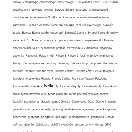
energie
entomologie
epidemiologie
epistemologie
EPR paradox
eroze
ESA
Esfahán
estetika
etika
etnologie
etologie
Eurasie
Europa
eutanazie
evidence based
evoluce
medicine
evoluce člověka
evoluce genomu
evoluce hvězd
evoluce
evoluční biologie
evoluční
parasitismu
evoluce virulence
evoluční psychologie
teorie
Evropa
Evropská jižní observatoř
Evropská komise
Evropská unie
Evropský
parlament
Exo Mars
exoměsíce
exoplanety
exorcismus
experimentální filosofie
experimentální fyzika
exponované profese
extremismus
extremofilní organismy
ezoterika
Facebook
Fakta vítězí
Falcon 1
Falcon 9
falešné zprávy
feminismus
fenotyp
Fermiho paradox
fermiony
feromony
Fibonacciho posloupnost
film
filmová
filosofie
technika
filosofie mysli
filosofie vědomí
filosofie vědy
Finsko
fotografie
fotosféra
fotosyntéza
Francie
Francis Collins
Francisco Pizzaro
Fukušima
fyzika
fundamentální interakce
fyzika atmosféry
fyzika materiálů
fyzika nízkých
teplot
fyzika pevných látek
fyzika plazmatu
fyzika povrchů
fyzikální chemie
fyzikální pozitivismus
Galaxie
gama záblesky
Ganymedes
Gaza
Gemini 8
gender
generální štáb
genetické vady
geneticky modifikované organismy
genetika
genom
geografie
geologie
geochemie
geofyzika
geomagnetismus
geopolitika
George
Jeffreys
germáni
globalizace
globální oteplování
globální zmeny klimatu
GMO