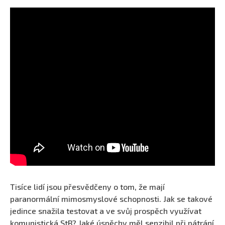
Tisíce lidí jsou přesvědčeny o tom, že mají
paranormální mimosmyslové schopnosti. Jak se takové
jedince snažila testovat a ve svůj prospěch využívat
komunistická StB? Jaké úspěchy měl senzibil při pátrání