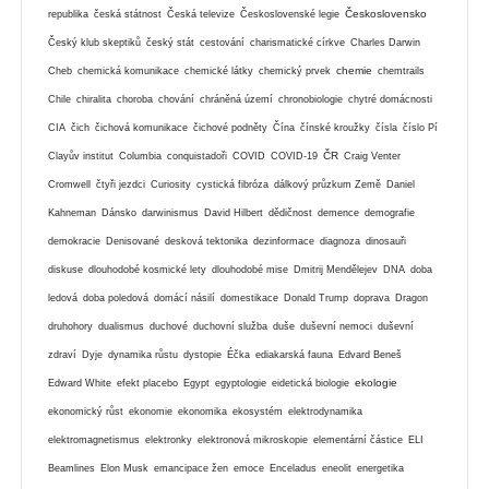
Československo
republika
česká státnost
Česká televize
Československé legie
Český klub skeptiků
český stát
cestování
charismatické církve
Charles Darwin
chemie
Cheb
chemická komunikace
chemické látky
chemický prvek
chemtrails
Chile
chiralita
choroba
chování
chráněná území
chronobiologie
chytré domácnosti
CIA
čich
čichová komunikace
čichové podněty
Čína
čínské kroužky
čísla
číslo Pí
ČR
Clayův institut
Columbia
conquistadoři
COVID
COVID-19
Craig Venter
Cromwell
čtyři jezdci
Curiosity
cystická fibróza
dálkový průzkum Země
Daniel
Kahneman
Dánsko
darwinismus
David Hilbert
dědičnost
demence
demografie
demokracie
Denisované
desková tektonika
dezinformace
diagnoza
dinosauři
diskuse
dlouhodobé kosmické lety
dlouhodobé mise
Dmitrij Mendělejev
DNA
doba
ledová
doba poledová
domácí násilí
domestikace
Donald Trump
doprava
Dragon
druhohory
dualismus
duchové
duchovní služba
duše
duševní nemoci
duševní
zdraví
Dyje
dynamika růstu
dystopie
Éčka
ediakarská fauna
Edvard Beneš
ekologie
Edward White
efekt placebo
Egypt
egyptologie
eidetická biologie
ekonomický růst
ekonomie
ekonomika
ekosystém
elektrodynamika
elektromagnetismus
elektronky
elektronová mikroskopie
elementární částice
ELI
Beamlines
Elon Musk
emancipace žen
emoce
Enceladus
eneolit
energetika