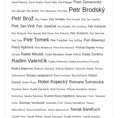
Peter Zamarovský
Pavel Pokorný
Pavel Stopka
Pavel Váňa
Pavol Bargár
Petr Brodský
Petr Bakalář
Petr Blažek
Petr Blumentrit
Petr Bob
Petr Brož
Petr Horálek
Petr Fabián
Petr Houdek
Petr Jan Juračka
Petr Jan Vinš
Petr Janeček
Petr Kulhánek
Petr Kabáth
Petr Koubský
Petr Scheirich
Petr Morávek
Petr Neruda
Petr Pavel
Petr Pokorný
Petr Slavíček
Petr Tomek
Petr Wawrosz
Petr Tureček
Petr Tolar
Petr Voříšek
Petra Hyklová
Prokop Hapala
Petra Mlejnková
Petra Procházková
Prokop
Radek Mikoláš
Radek Žemlička
Závada
Radek Mikulášek
Radek Ptáček
Radim Valenčík
Radka Kellnerová
Radka Kremlíková Pourová
Radka Majerová
Radovan Samotný
Radvan Bahbouh
Rastislav Maďar
Renáta
Renata Landgrafová
Robert
Androvičová
René Levínský
Rita Kočárová
Robin Kopecký
Romana Šumavská
Rameš
Robert Švarc
Rostislav Mach
Rudolf Zahradník
Ruth Tachezy
Růžena Dostálová
Sandra
Scarlett Rauschgoldová
Kreisslová
Sandra Sázelová
Sebastian Chum
Stanislav
Stanislav Vosolsobě
Lhota
Svatopluk Civiš
Tereza Nekolářová
Tereza
Tomáš Bandžuch
Nekovářová
Tereza Pavlíčková
Tereza Spencerová
Tomáš Fürst
Tomáš Hříbek
Tomáš Jakoubek
Tomáš Koblížek
Tomáš Kosička