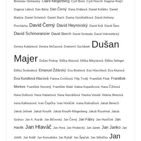
Claire Klingenberg
Bronislav Ostřanský
Cyril Brom
Cyril Hoschl
Dagmar Krejčí
Dan Černý
Dagmar Lálová
Dan Bárta
Dana Drábová
Daniel Koťátko
Daniel
Madzia
Daniel Scheirich
Daniel Stach
Darina Vymětalíková
David Anthony
David Černý
David Heyrovský
Procházka
David Král
David Šanc
David Schmoranzer
David Storch
David Svoboda
David Vokrouhlický
Dušan
Denisa Kubániová
Denisa Nečasová
Drahomír Suchánek
Majer
Dušan Prokop
Eliška Klozová
Eliška Mikysková
Eliška Selinger
Emanuel Žďárský
Eliška Svobodová
Eva Broklová
Eva Höschlová
Eva Klusová
Eva Kundtová Klocová
František
Fatima Cvrčková
Filip Tvrdý
František Flodr
Morkes
František Novotný
František Wald
Galina Kopaněvová
Hana Čížková
Hana Dufková
Hana Habartová
Hana Navrátilová
Hanina Veselá
Helena Illnerová
Irena Kalhousová
Ivan Čepička
Ivan Horáček
Ivana Kolmašová
Jakub Benech
Jakub Jelínek
Jakub Kroulík
Jakub Kroulík-Klingenberg
Jakub Rozehnal
Jakub
Jan Fábry
Jan
Szánzo
Jan A. Kozák
Jan Bičovský
Jan Černý
Jan Havlíček
Jan Hlaváč
Jan Janko
Havlík
Jan Hora
Jan Hrubecký
Jan Janek
Jan
Jan
Jehlík
Jan Kolář
Jan Konvalinka
Jan Rybář
Jan Špaček
Jan Stěnička