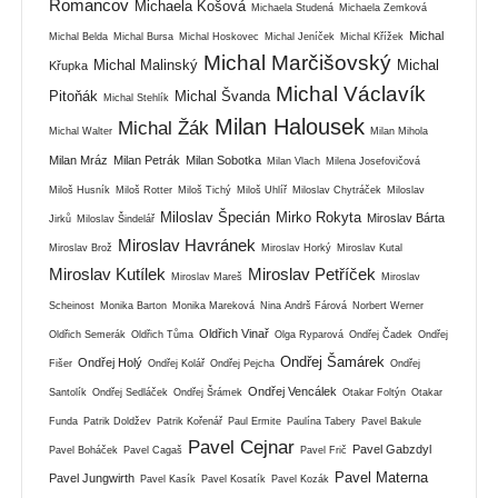
Romancov
Michaela Košová
Michaela Studená
Michaela Zemková
Michal
Michal Belda
Michal Bursa
Michal Hoskovec
Michal Jeníček
Michal Křížek
Michal Marčišovský
Michal Malinský
Michal
Křupka
Michal Václavík
Pitoňák
Michal Švanda
Michal Stehlík
Milan Halousek
Michal Žák
Michal Walter
Milan Mihola
Milan Mráz
Milan Petrák
Milan Sobotka
Milan Vlach
Milena Josefovičová
Miloš Husník
Miloš Rotter
Miloš Tichý
Miloš Uhlíř
Miloslav Chytráček
Miloslav
Miloslav Špecián
Mirko Rokyta
Miroslav Bárta
Jirků
Miloslav Šindelář
Miroslav Havránek
Miroslav Brož
Miroslav Horký
Miroslav Kutal
Miroslav Kutílek
Miroslav Petříček
Miroslav Mareš
Miroslav
Scheinost
Monika Barton
Monika Mareková
Nina Andrš Fárová
Norbert Werner
Oldřich Vinař
Oldřich Semerák
Oldřich Tůma
Olga Ryparová
Ondřej Čadek
Ondřej
Ondřej Šamárek
Ondřej Holý
Fišer
Ondřej Kolář
Ondřej Pejcha
Ondřej
Ondřej Vencálek
Santolík
Ondřej Sedláček
Ondřej Šrámek
Otakar Foltýn
Otakar
Funda
Patrik Doldžev
Patrik Kořenář
Paul Ermite
Paulína Tabery
Pavel Bakule
Pavel Cejnar
Pavel Gabzdyl
Pavel Boháček
Pavel Cagaš
Pavel Frič
Pavel Materna
Pavel Jungwirth
Pavel Kasík
Pavel Kosatík
Pavel Kozák