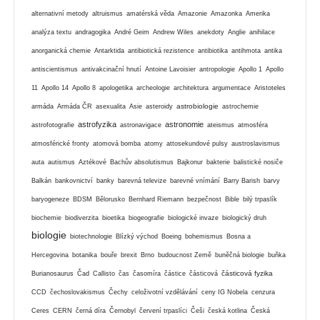
alternativní metody
altruismus
amatérská věda
Amazonie
Amazonka
Amerika
analýza textu
andragogika
André Geim
Andrew Wiles
anekdoty
Anglie
anihilace
anorganická chemie
Antarktida
antibiotická rezistence
antibiotika
antihmota
antika
antiscientismus
antivakcinační hnutí
Antoine Lavoisier
antropologie
Apollo 1
Apollo
11
Apollo 14
Apollo 8
apologetika
archeologie
architektura
argumentace
Aristoteles
astrobiologie
armáda
Armáda ČR
asexualita
Asie
asteroidy
astrochemie
astrofyzika
astronomie
astrofotografie
astronavigace
ateismus
atmosféra
atmosférické fronty
atomová bomba
atomy
attosekundové pulsy
austroslavismus
auta
autismus
Aztékové
Bachův absolutismus
Bajkonur
bakterie
balistické nosiče
Balkán
bankovnictví
banky
barevná televize
barevné vnímání
Barry Barish
barvy
baryogeneze
BDSM
Bělorusko
Bernhard Riemann
bezpečnost
Bible
bilý trpaslík
biochemie
biodiverzita
bioetika
biogeografie
biologické invaze
biologický druh
biologie
biotechnologie
Blízký východ
Boeing
bohemismus
Bosna a
Hercegovina
botanika
bouře
brexit
Brno
budoucnost Země
buněčná biologie
buňka
částicová fyzika
Burianosaurus
Čad
Callisto
čas
časomíra
částice
částicová
CCD
čechoslovakismus
Čechy
celoživotní vzdělávání
ceny IG Nobela
cenzura
Ceres
CERN
černá díra
Černobyl
červení trpaslíci
Češi
česká kotlina
Česká