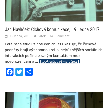
Jan Havlíček: Čichová komunikace, 19. ledna 2017
15 ledna, 2018
Vítek
Comment
Celá řada studií z posledních let ukazuje, že čichové
podněty hrají významnou roli v nejrůznějších sociálních
interakcích počínaje raným kontaktem mezi
novorozencem a
...
[
pokračovat ve čtení
]
Facebook
Twitter
Share