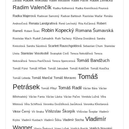
Radek Mikoláš
Radek Žemlička
Závada
Radek Mikulášek
Radek Ptáček
Radim Valenčík
Radka Kellnerová
Radka Kremlíková Pourová
Radka Majerová
Radovan Samotný
Radvan Bahbouh
Rastislav Maďar
Renáta
Renata Landgrafová
Robert
Androvičová
René Levínský
Rita Kočárová
Robin Kopecký
Romana Šumavská
Rameš
Robert Švarc
Rostislav Mach
Rudolf Zahradník
Ruth Tachezy
Růžena Dostálová
Sandra
Scarlett Rauschgoldová
Kreisslová
Sandra Sázelová
Sebastian Chum
Stanislav
Stanislav Vosolsobě
Lhota
Svatopluk Civiš
Tereza Nekolářová
Tereza
Tomáš Bandžuch
Nekovářová
Tereza Pavlíčková
Tereza Spencerová
Tomáš Fürst
Tomáš Hříbek
Tomáš Jakoubek
Tomáš Koblížek
Tomáš Kosička
Tomáš
Tomáš Mančal
Tomáš Moravec
Tomáš Lebeda
Petrásek
Tomáš Radil
Tomáš Přibyl
Václav Bára
Václav
Bělohradský
Václav Fanta
Václav Láska
Václav Pačes
Vendula Lužná
Věra
Milotová
Věra Schiffová
Veronika Gvoždíková Javůrková
Veronika Křesťanová
Vítězslav Škorpík
Viktor Černý
Vít Straka
Vítězslav Švejdar
Vladimír
Vladimír
Vladimír Socha
Krylov
Vladimír Kusbach
Vladimír Šiška
Wagner
Vojtěch Novotný
Vlasta Štekrová
Vojen Ložek
Vojtěch Barták