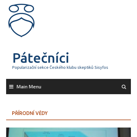
Skip
to
content
Pátečníci
Popularizační sekce Českého klubu skeptiků Sisyfos
Main Menu
PŘÍRODNÍ VĚDY