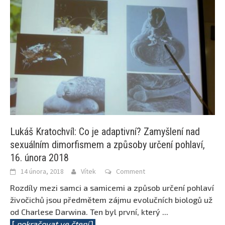
Lukáš Kratochvíl: Co je adaptivní? Zamyšlení nad
sexuálním dimorfismem a způsoby určení pohlaví,
16. února 2018
14 února, 2018
Vítek
Comment
Rozdíly mezi samci a samicemi a způsob určení pohlaví
živočichů jsou předmětem zájmu evolučních biologů už
od Charlese Darwina. Ten byl první, který
...
[
pokračovat ve čtení
]