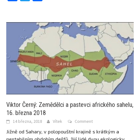
Viktor Černý: Zemědělci a pastevci afrického sahelu,
16. března 2018
14 března, 2018
Vítek
Comment
Jižně od Sahary, v polopouštní krajině s krátkým a
nestabilním obdobím dešťů, žijí lidé dvou ekologicky