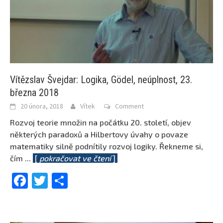
Vítězslav Švejdar: Logika, Gödel, neúplnost, 23.
března 2018
20 února, 2018
Vítek
Comment
Rozvoj teorie množin na počátku 20. století, objev
některých paradoxů a Hilbertovy úvahy o povaze
matematiky silně podnítily rozvoj logiky. Řekneme si,
čím
...
[
pokračovat ve čtení
]
Facebook
Twitter
Share