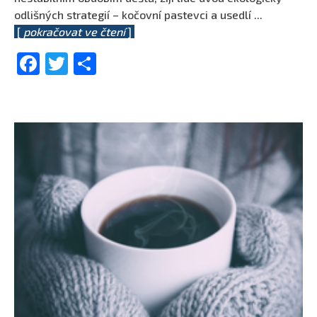
odlišných strategií – kočovní pastevci a usedlí
...
[
pokračovat ve čtení
]
Facebook
Twitter
Share