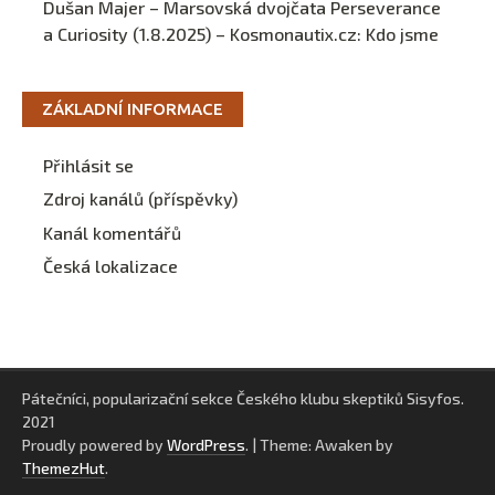
Dušan Majer – Marsovská dvojčata Perseverance
a Curiosity (1.8.2025) – Kosmonautix.cz
:
Kdo jsme
ZÁKLADNÍ INFORMACE
Přihlásit se
Zdroj kanálů (příspěvky)
Kanál komentářů
Česká lokalizace
Pátečníci, popularizační sekce Českého klubu skeptiků Sisyfos.
2021
Proudly powered by
WordPress
.
|
Theme: Awaken by
ThemezHut
.