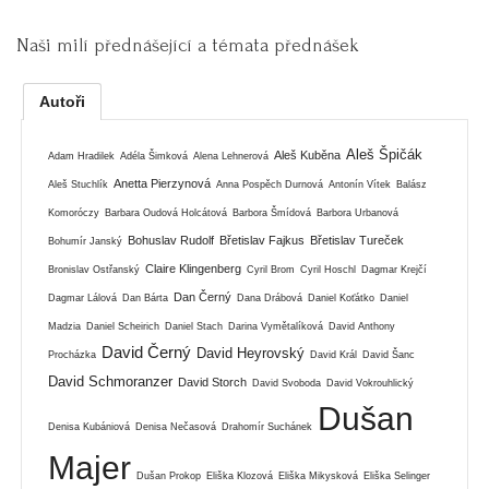
Naši milí přednášející a témata přednášek
Autoři
Aleš Špičák
Aleš Kuběna
Adam Hradilek
Adéla Šimková
Alena Lehnerová
Anetta Pierzynová
Aleš Stuchlík
Anna Pospěch Durnová
Antonín Vítek
Balász
Komoróczy
Barbara Oudová Holcátová
Barbora Šmídová
Barbora Urbanová
Bohuslav Rudolf
Břetislav Fajkus
Břetislav Tureček
Bohumír Janský
Claire Klingenberg
Bronislav Ostřanský
Cyril Brom
Cyril Hoschl
Dagmar Krejčí
Dan Černý
Dagmar Lálová
Dan Bárta
Dana Drábová
Daniel Koťátko
Daniel
Madzia
Daniel Scheirich
Daniel Stach
Darina Vymětalíková
David Anthony
David Černý
David Heyrovský
Procházka
David Král
David Šanc
David Schmoranzer
David Storch
David Svoboda
David Vokrouhlický
Dušan
Denisa Kubániová
Denisa Nečasová
Drahomír Suchánek
Majer
Dušan Prokop
Eliška Klozová
Eliška Mikysková
Eliška Selinger