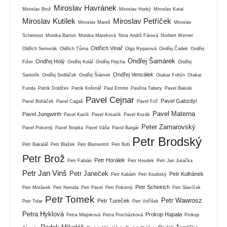
Miroslav Havránek
Miroslav Brož
Miroslav Horký
Miroslav Kutal
Miroslav Kutílek
Miroslav Petříček
Miroslav Mareš
Miroslav
Scheinost
Monika Barton
Monika Mareková
Nina Andrš Fárová
Norbert Werner
Oldřich Vinař
Oldřich Semerák
Oldřich Tůma
Olga Ryparová
Ondřej Čadek
Ondřej
Ondřej Šamárek
Ondřej Holý
Fišer
Ondřej Kolář
Ondřej Pejcha
Ondřej
Ondřej Vencálek
Santolík
Ondřej Sedláček
Ondřej Šrámek
Otakar Foltýn
Otakar
Funda
Patrik Doldžev
Patrik Kořenář
Paul Ermite
Paulína Tabery
Pavel Bakule
Pavel Cejnar
Pavel Gabzdyl
Pavel Boháček
Pavel Cagaš
Pavel Frič
Pavel Materna
Pavel Jungwirth
Pavel Kasík
Pavel Kosatík
Pavel Kozák
Peter Zamarovský
Pavel Pokorný
Pavel Stopka
Pavel Váňa
Pavol Bargár
Petr Brodský
Petr Bakalář
Petr Blažek
Petr Blumentrit
Petr Bob
Petr Brož
Petr Horálek
Petr Fabián
Petr Houdek
Petr Jan Juračka
Petr Jan Vinš
Petr Janeček
Petr Kulhánek
Petr Kabáth
Petr Koubský
Petr Scheirich
Petr Morávek
Petr Neruda
Petr Pavel
Petr Pokorný
Petr Slavíček
Petr Tomek
Petr Wawrosz
Petr Tureček
Petr Tolar
Petr Voříšek
Petra Hyklová
Prokop Hapala
Petra Mlejnková
Petra Procházková
Prokop