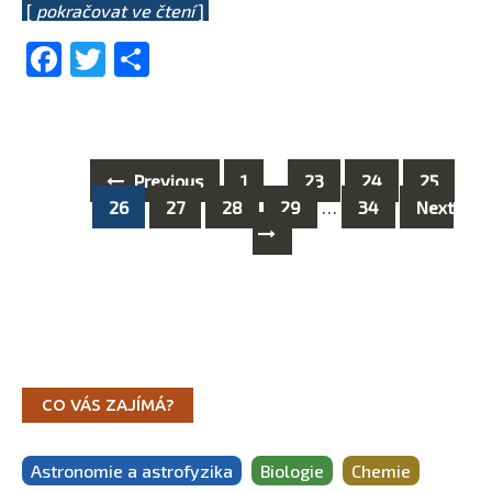
[
pokračovat ve čtení
]
Facebook
Twitter
Share
Previous
1
…
23
24
25
Posts
26
27
28
29
…
34
Next
navigation
CO VÁS ZAJÍMÁ?
Astronomie a astrofyzika
Biologie
Chemie