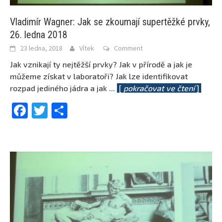
Vladimír Wagner: Jak se zkoumají supertěžké prvky,
26. ledna 2018
23 ledna, 2018
Vítek
Comment
Jak vznikají ty nejtěžší prvky? Jak v přírodě a jak je
můžeme získat v laboratoři? Jak lze identifikovat
rozpad jediného jádra a jak
...
[
pokračovat ve čtení
]
Facebook
Twitter
Share