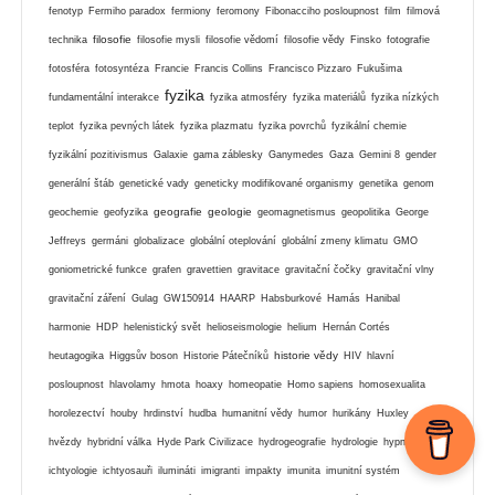
fenotyp
Fermiho paradox
fermiony
feromony
Fibonacciho posloupnost
film
filmová
filosofie
technika
filosofie mysli
filosofie vědomí
filosofie vědy
Finsko
fotografie
fotosféra
fotosyntéza
Francie
Francis Collins
Francisco Pizzaro
Fukušima
fyzika
fundamentální interakce
fyzika atmosféry
fyzika materiálů
fyzika nízkých
teplot
fyzika pevných látek
fyzika plazmatu
fyzika povrchů
fyzikální chemie
fyzikální pozitivismus
Galaxie
gama záblesky
Ganymedes
Gaza
Gemini 8
gender
generální štáb
genetické vady
geneticky modifikované organismy
genetika
genom
geografie
geologie
geochemie
geofyzika
geomagnetismus
geopolitika
George
Jeffreys
germáni
globalizace
globální oteplování
globální zmeny klimatu
GMO
goniometrické funkce
grafen
gravettien
gravitace
gravitační čočky
gravitační vlny
gravitační záření
Gulag
GW150914
HAARP
Habsburkové
Hamás
Hanibal
harmonie
HDP
helenistický svět
helioseismologie
helium
Hernán Cortés
historie vědy
heutagogika
Higgsův boson
Historie Pátečníků
HIV
hlavní
posloupnost
hlavolamy
hmota
hoaxy
homeopatie
Homo sapiens
homosexualita
horolezectví
houby
hrdinství
hudba
humanitní vědy
humor
hurikány
Huxley
hvězdy
hybridní válka
Hyde Park Civilizace
hydrogeografie
hydrologie
hypnóza
ichtyologie
ichtyosauři
ilumináti
imigranti
impakty
imunita
imunitní systém