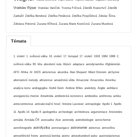
Vratislav Rýpar
Vratislav Vaníček
Yvonna Fričová
Zdeněk Kratochvíl
Zdeněk
Zadražil
Zdeňka Bendová
Zdeňka Petáková
Zdeňka Pospíšilová
Zdislav Šíma
Zdislava Pokorná
Zuzana Kříhová
Zuzana Marie Kostićová
Zuzana Musilová
Témata
1. století
1. světová válka
16. století
17. listopad
17. století
1918
1984
1989
2.
světová válka
60. léta
absolutní nula
Abúsír
adaptace
aerodynamika
Afghánistán
AFO
Afrika
AI
AIDS
aktivismus
akustika
Alan Shepard
Albert Einstein
alchymie
alternativní metody
altruismus
amatérská věda
Amazonie
Amazonka
Amerika
analýza textu
andragogika
André Geim
Andrew Wiles
anekdoty
Anglie
anihilace
anorganická chemie
Antarktida
antibiotická rezistence
antibiotika
antihmota
antika
antiscientismus
antivakcinační hnutí
Antoine Lavoisier
antropologie
Apollo 1
Apollo
11
Apollo 14
Apollo 8
apologetika
archeologie
architektura
argumentace
Aristoteles
astrobiologie
armáda
Armáda ČR
asexualita
Asie
asteroidy
astrochemie
astrofyzika
astronomie
astrofotografie
astronavigace
ateismus
atmosféra
atmosférické fronty
atomová bomba
atomy
attosekundové pulsy
austroslavismus