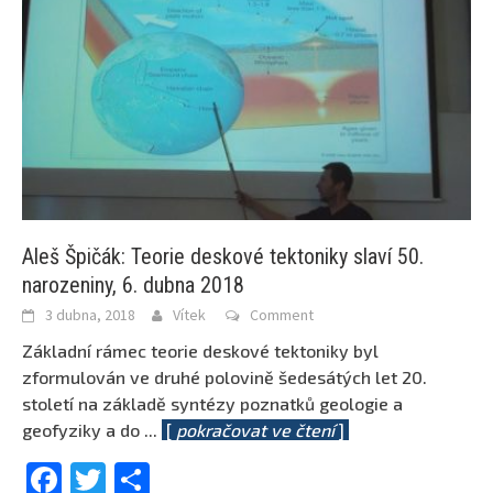
Aleš Špičák: Teorie deskové tektoniky slaví 50.
narozeniny, 6. dubna 2018
3 dubna, 2018
Vítek
Comment
Základní rámec teorie deskové tektoniky byl
zformulován ve druhé polovině šedesátých let 20.
století na základě syntézy poznatků geologie a
geofyziky a do
...
[
pokračovat ve čtení
]
Facebook
Twitter
Share