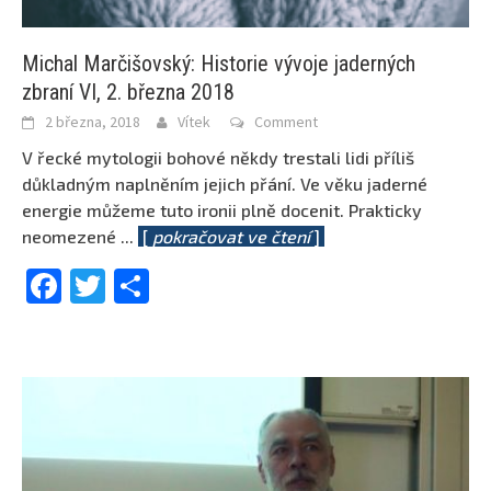
Michal Marčišovský: Historie vývoje jaderných
zbraní VI, 2. března 2018
2 března, 2018
Vítek
Comment
V řecké mytologii bohové někdy trestali lidi příliš
důkladným naplněním jejich přání. Ve věku jaderné
energie můžeme tuto ironii plně docenit. Prakticky
neomezené
...
[
pokračovat ve čtení
]
Facebook
Twitter
Share