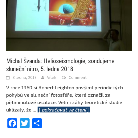
Michal Švanda: Helioseismologie, sondujeme
sluneční nitro, 5. ledna 2018
3 ledna, 2018
Vítek
Comment
V roce 1960 si Robert Leighton povšiml periodických
pohybů ve sluneční fotosféře, které označil za
pětiminutové oscilace. Velmi záhy teoretické studie
ukázaly, že
...
[
pokračovat ve čtení
]
Facebook
Twitter
Share