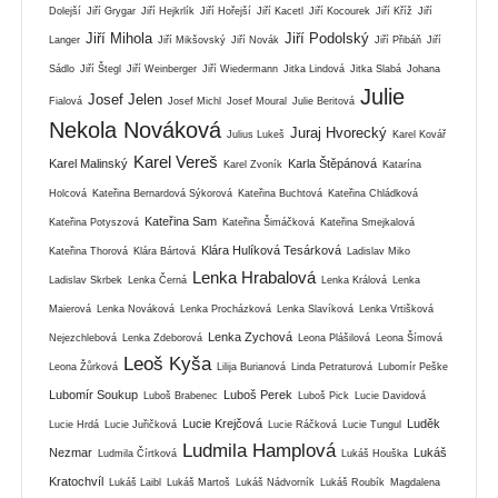
Dolejší
Jiří Grygar
Jiří Hejkrlík
Jiří Hořejší
Jiří Kacetl
Jiří Kocourek
Jiří Kříž
Jiří
Jiří Mihola
Jiří Podolský
Langer
Jiří Mikšovský
Jiří Novák
Jiří Přibáň
Jiří
Sádlo
Jiří Štegl
Jiří Weinberger
Jiří Wiedermann
Jitka Lindová
Jitka Slabá
Johana
Julie
Josef Jelen
Fialová
Josef Michl
Josef Moural
Julie Beritová
Nekola Nováková
Juraj Hvorecký
Julius Lukeš
Karel Kovář
Karel Vereš
Karel Malinský
Karla Štěpánová
Karel Zvoník
Katarína
Holcová
Kateřina Bernardová Sýkorová
Kateřina Buchtová
Kateřina Chládková
Kateřina Sam
Kateřina Potyszová
Kateřina Šimáčková
Kateřina Smejkalová
Klára Hulíková Tesárková
Kateřina Thorová
Klára Bártová
Ladislav Miko
Lenka Hrabalová
Ladislav Skrbek
Lenka Černá
Lenka Králová
Lenka
Maierová
Lenka Nováková
Lenka Procházková
Lenka Slavíková
Lenka Vrtišková
Lenka Zychová
Nejezchlebová
Lenka Zdeborová
Leona Plášilová
Leona Šímová
Leoš Kyša
Leona Žůrková
Lilija Burianová
Linda Petraturová
Lubomír Peške
Lubomír Soukup
Luboš Perek
Luboš Brabenec
Luboš Pick
Lucie Davidová
Lucie Krejčová
Luděk
Lucie Hrdá
Lucie Juřičková
Lucie Ráčková
Lucie Tungul
Ludmila Hamplová
Nezmar
Lukáš
Ludmila Čírtková
Lukáš Houška
Kratochvíl
Lukáš Laibl
Lukáš Martoš
Lukáš Nádvorník
Lukáš Roubík
Magdalena