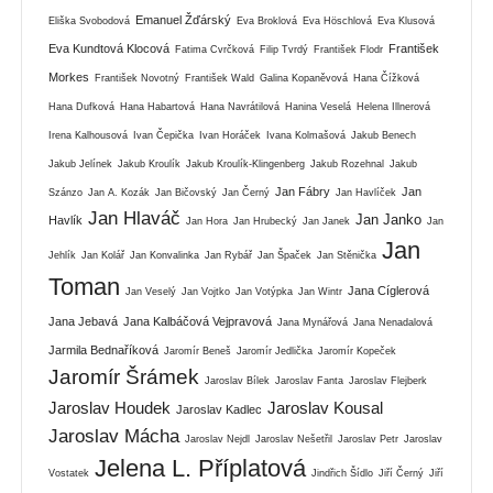
Emanuel Žďárský
Eliška Svobodová
Eva Broklová
Eva Höschlová
Eva Klusová
Eva Kundtová Klocová
František
Fatima Cvrčková
Filip Tvrdý
František Flodr
Morkes
František Novotný
František Wald
Galina Kopaněvová
Hana Čížková
Hana Dufková
Hana Habartová
Hana Navrátilová
Hanina Veselá
Helena Illnerová
Irena Kalhousová
Ivan Čepička
Ivan Horáček
Ivana Kolmašová
Jakub Benech
Jakub Jelínek
Jakub Kroulík
Jakub Kroulík-Klingenberg
Jakub Rozehnal
Jakub
Jan Fábry
Jan
Szánzo
Jan A. Kozák
Jan Bičovský
Jan Černý
Jan Havlíček
Jan Hlaváč
Jan Janko
Havlík
Jan Hora
Jan Hrubecký
Jan Janek
Jan
Jan
Jehlík
Jan Kolář
Jan Konvalinka
Jan Rybář
Jan Špaček
Jan Stěnička
Toman
Jana Cíglerová
Jan Veselý
Jan Vojtko
Jan Votýpka
Jan Wintr
Jana Jebavá
Jana Kalbáčová Vejpravová
Jana Mynářová
Jana Nenadalová
Jarmila Bednaříková
Jaromír Beneš
Jaromír Jedlička
Jaromír Kopeček
Jaromír Šrámek
Jaroslav Bílek
Jaroslav Fanta
Jaroslav Flejberk
Jaroslav Houdek
Jaroslav Kousal
Jaroslav Kadlec
Jaroslav Mácha
Jaroslav Nejdl
Jaroslav Nešetřil
Jaroslav Petr
Jaroslav
Jelena L. Příplatová
Vostatek
Jindřich Šídlo
Jiří Černý
Jiří