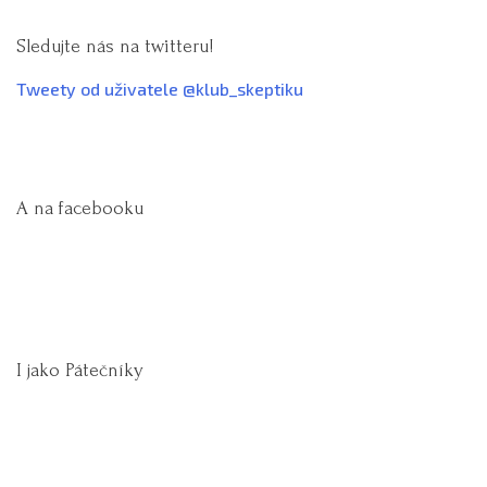
Sledujte nás na twitteru!
Tweety od uživatele @klub_skeptiku
A na facebooku
I jako Pátečníky