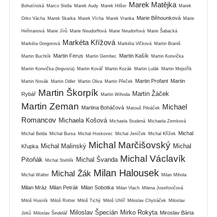
Marek Matějka
Bohutínská
Marco Stella
Marek Audy
Marek Hilšer
Marek
Marie Běhounková
Orko Vácha
Marek Skarka
Marek Vícha
Marek Vranka
Marie
Heřmanová
Marie Jírů
Marie Neudorflová
Marie Neudorfová
Marie Šabacká
Markéta Křížová
Markéta Gregorová
Markéta Vlčková
Martin Braniš
Martin Ferus
Martin Kašík
Martin Buchtík
Martin Gembec
Martin Konvička
Martin Konvička (lingvista)
Martin Kovář
Martin Kozák
Martin Lulák
Martin Mejstřík
Martin Profant
Martin
Martin Novák
Martin Odler
Martin Oliva
Martin Přeček
Martin Škorpík
Martin Žáček
Rybář
Martin Wihoda
Martin Zeman
Michael
Martina Boháčová
Matouš Pilnáček
Romancov
Michaela Košová
Michaela Studená
Michaela Zemková
Michal
Michal Belda
Michal Bursa
Michal Hoskovec
Michal Jeníček
Michal Křížek
Michal Marčišovský
Michal Malinský
Michal
Křupka
Michal Václavík
Pitoňák
Michal Švanda
Michal Stehlík
Milan Halousek
Michal Žák
Michal Walter
Milan Mihola
Milan Mráz
Milan Petrák
Milan Sobotka
Milan Vlach
Milena Josefovičová
Miloš Husník
Miloš Rotter
Miloš Tichý
Miloš Uhlíř
Miloslav Chytráček
Miloslav
Miloslav Špecián
Mirko Rokyta
Miroslav Bárta
Jirků
Miloslav Šindelář