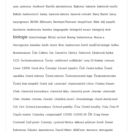
auta
autismus
Aztékové
Bachův absolutismus
Bajkonur
bakterie
balistické nosiče
Balkán
bankovnictví
banky
barevná televize
barevné vnímání
Barry Barish
barvy
baryogeneze
BDSM
Bělorusko
Bernhard Riemann
bezpečnost
Bible
bilý trpaslík
biochemie
biodiverzita
bioetika
biogeografie
biologické invaze
biologický druh
biologie
biotechnologie
Blízký východ
Boeing
bohemismus
Bosna a
Hercegovina
botanika
bouře
brexit
Brno
budoucnost Země
buněčná biologie
buňka
částicová fyzika
Burianosaurus
Čad
Callisto
čas
časomíra
částice
částicová
CCD
čechoslovakismus
Čechy
celoživotní vzdělávání
ceny IG Nobela
cenzura
Ceres
CERN
černá díra
Černobyl
červení trpaslíci
Češi
česká kotlina
Česká
Československo
republika
česká státnost
Česká televize
Československé legie
Český klub skeptiků
český stát
cestování
charismatické církve
Charles Darwin
chemie
Cheb
chemická komunikace
chemické látky
chemický prvek
chemtrails
Chile
chiralita
choroba
chování
chráněná území
chronobiologie
chytré domácnosti
CIA
čich
čichová komunikace
čichové podněty
Čína
čínské kroužky
čísla
číslo Pí
ČR
Clayův institut
Columbia
conquistadoři
COVID
COVID-19
Craig Venter
Cromwell
čtyři jezdci
Curiosity
cystická fibróza
dálkový průzkum Země
Daniel
Kahneman
Dánsko
darwinismus
David Hilbert
dědičnost
demence
demografie