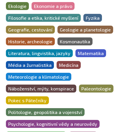
Ekologie
Ekonomie a právo
Filosofie a etika, kritické myšlení
Fyzika
Geografie, cestování
Geologie a planetologie
Historie, archeologie
Kosmonautika
Literatura, lingvistika, jazyky
Matematika
Média a žurnalistika
Medicína
Meteorologie a klimatologie
Náboženství, mýty, konspirace
Paleontologie
Pokec s Pátečníky
Politologie, geopolitika a vojenství
Psychologie, kognitivní vědy a neurovědy