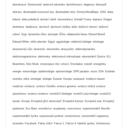
demokracie
Denisované
desková tektonika
dezinformace
diagnoza
dinosauři
diskuse
dlouhodobé kosmické lety
dlouhodobé mise
Dmitrij Mendělejev
DNA
doba
ledová
doba poledová
domácí násilí
domestikace
Donald Trump
doprava
Dragon
druhohory
dualismus
duchové
duchovní služba
duše
duševní nemoci
duševní
zdraví
Dyje
dynamika růstu
dystopie
Éčka
ediakarská fauna
Edvard Beneš
ekologie
Edward White
efekt placebo
Egypt
egyptologie
eidetická biologie
ekonomický růst
ekonomie
ekonomika
ekosystém
elektrodynamika
elektromagnetismus
elektronky
elektronová mikroskopie
elementární částice
ELI
Beamlines
Elon Musk
emancipace žen
emoce
Enceladus
eneolit
energetika
energie
entomologie
epidemiologie
epistemologie
EPR paradox
eroze
ESA
Esfahán
estetika
etika
etnologie
etologie
Eurasie
Europa
eutanazie
evidence based
evoluce
medicine
evoluce člověka
evoluce genomu
evoluce hvězd
evoluce
evoluční biologie
evoluční
parasitismu
evoluce virulence
evoluční psychologie
teorie
Evropa
Evropská jižní observatoř
Evropská komise
Evropská unie
Evropský
parlament
Exo Mars
exoměsíce
exoplanety
exorcismus
experimentální filosofie
experimentální fyzika
exponované profese
extremismus
extremofilní organismy
ezoterika
Facebook
Fakta vítězí
Falcon 1
Falcon 9
falešné zprávy
feminismus