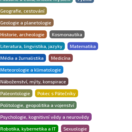
Geografie, cestování
Geologie a planetologie
Historie, archeologie
Kosmonautika
Literatura, lingvistika, jazyky
Matematika
Média a žurnalistika
Medicína
Meteorologie a klimatologie
Náboženství, mýty, konspirace
Paleontologie
Pokec s Pátečníky
Politologie, geopolitika a vojenství
Psychologie, kognitivní vědy a neurovědy
Robotika, kybernetika a IT
Sexuologie