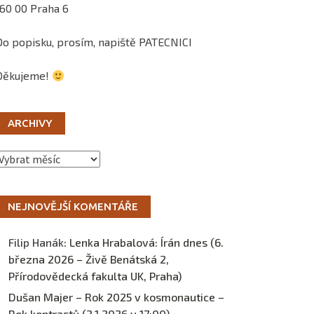
160 00 Praha 6
Do popisku, prosím, napiště PATECNICI
Děkujeme!
ARCHIVY
Archivy
NEJNOVĚJŠÍ KOMENTÁŘE
Filip Hanák
:
Lenka Hrabalová: Írán dnes (6.
března 2026 – Živě Benátská 2,
Přírodovědecká fakulta UK, Praha)
Dušan Majer – Rok 2025 v kosmonautice –
Rok kontrastů (2.1.2026 v 17:00) –