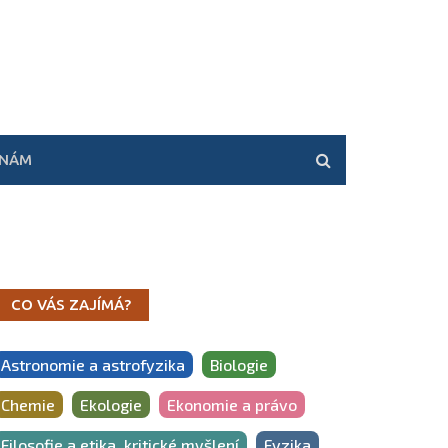
 NÁM
CO VÁS ZAJÍMÁ?
Astronomie a astrofyzika
Biologie
Chemie
Ekologie
Ekonomie a právo
Filosofie a etika, kritické myšlení
Fyzika