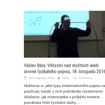
Václav Bára: Vítězství nad složitostí aneb
úrovně fyzikálního popisu, 18. listopadu 201
16 listopadu, 2016
Vítek
Comment
Ukážeme si, jaké typy matematického popisu s
používají, každý z nich podrobněji rozebereme.
Ukážeme, jak matematika v průběhu historie
pomáhala řešit fyzikální úlohy
...