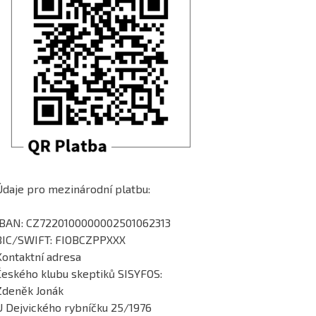
Údaje pro mezinárodní platbu:
IBAN: CZ7220100000002501062313
BIC/SWIFT: FIOBCZPPXXX
Kontaktní adresa
Českého klubu skeptiků SISYFOS:
Zdeněk Jonák
U Dejvického rybníčku 25/1976