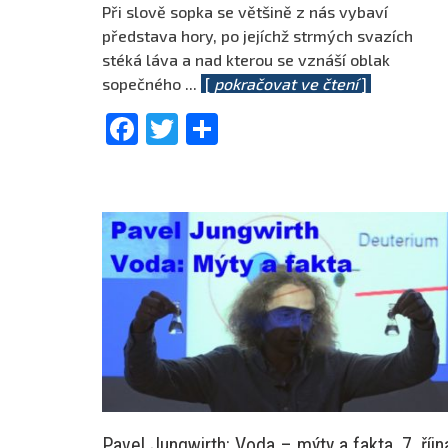
Při slově sopka se většině z nás vybaví
představa hory, po jejíchž strmých svazích
stéká láva a nad kterou se vznáší oblak
sopečného
...
[
pokračovat ve čtení
]
Facebook
Twitter
Share
Pavel Jungwirth: Voda – mýty a fakta, 7. říjn