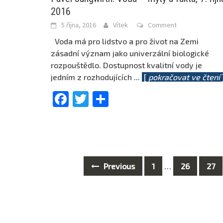
2016
5 října, 2016
Vítek
Comment
Voda má pro lidstvo a pro život na Zemi
zásadní význam jako univerzální biologické
rozpouštědlo. Dostupnost kvalitní vody je
jedním z rozhodujících
...
[
pokračovat ve čtení
Facebook
Twitter
Share
Previous
1
…
26
27
Posts
navigation