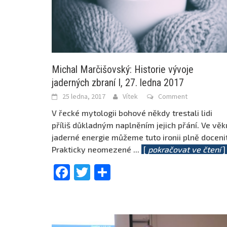
Michal Marčišovský: Historie vývoje
jaderných zbraní I, 27. ledna 2017
25 ledna, 2017
Vítek
Comment
V řecké mytologii bohové někdy trestali lidi
příliš důkladným naplněním jejich přání. Ve věk
jaderné energie můžeme tuto ironii plně docenit
Prakticky neomezené
...
[
pokračovat ve čtení
Facebook
Twitter
Share