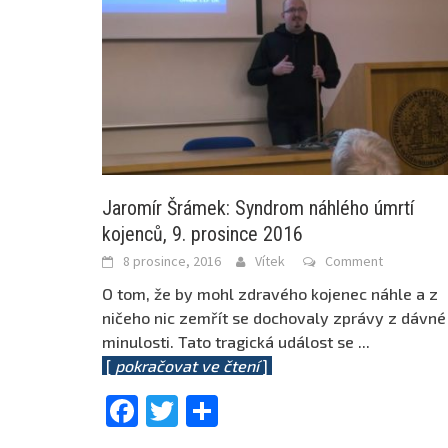
Jaromír Šrámek: Syndrom náhlého úmrtí
kojenců, 9. prosince 2016
8 prosince, 2016
Vítek
Comment
O tom, že by mohl zdravého kojenec náhle a z
ničeho nic zemřít se dochovaly zprávy z dávné
minulosti. Tato tragická událost se
...
[
pokračovat ve čtení
]
Facebook
Twitter
Share