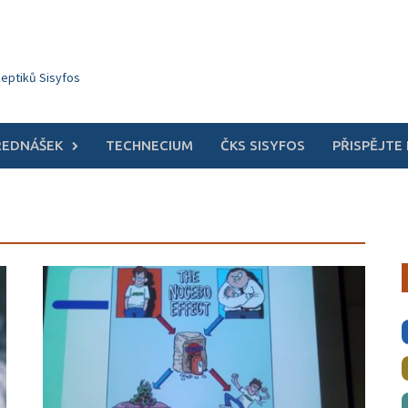
keptiků Sisyfos
ŘEDNÁŠEK
TECHNECIUM
ČKS SISYFOS
PŘISPĚJTE