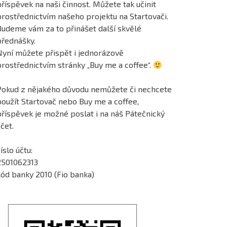
říspěvek na naši činnost. Můžete tak učinit
prostřednictvím našeho projektu na Startovači.
Budeme vám za to přinášet další skvělé
přednášky.
Nyní můžete přispět i jednorázově
prostřednictvím stránky „Buy me a coffee“.
Pokud z nějakého důvodu nemůžete či nechcete
použít Startovač nebo Buy me a coffee,
příspěvek je možné poslat i na náš Pátečnický
čet.
íslo účtu:
2501062313
kód banky 2010 (Fio banka)