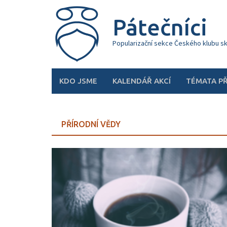
Skip
to
Pátečníci
content
Popularizační sekce Českého klubu s
KDO JSME
KALENDÁŘ AKCÍ
TÉMATA P
PŘÍRODNÍ VĚDY