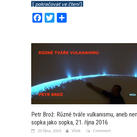
[
pokračovat ve čtení
]
Facebook
Twitter
Share
Petr Brož: Různé tváře vulkanismu, aneb nen
sopka jako sopka, 21. října 2016
20 října, 2016
Vítek
Comment