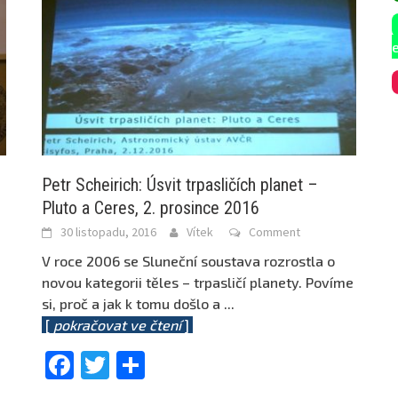
Petr Scheirich: Úsvit trpasličích planet –
Pluto a Ceres, 2. prosince 2016
30 listopadu, 2016
Vítek
Comment
V roce 2006 se Sluneční soustava rozrostla o
novou kategorii těles – trpasličí planety. Povíme
si, proč a jak k tomu došlo a
...
[
pokračovat ve čtení
]
Facebook
Twitter
Share