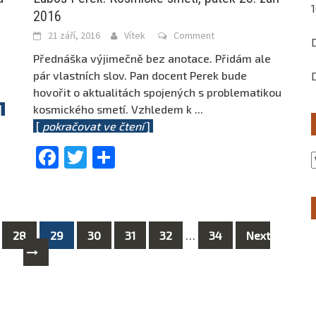
2016
21 září, 2016
Vítek
Comment
Přednáška výjimečně bez anotace. Přidám ale
pár vlastních slov. Pan docent Perek bude
hovořit o aktualitách spojených s problematikou
]
kosmického smetí. Vzhledem k
...
[
pokračovat ve čtení
]
Facebook
Twitter
Share
28
29
30
31
32
…
34
Next