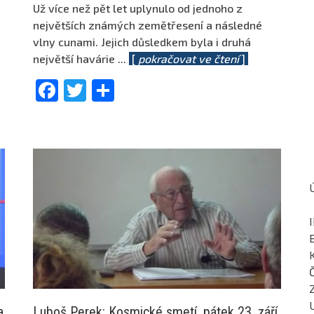
Už více než pět let uplynulo od jednoho z
největších známých zemětřesení a následné
vlny cunami. Jejich důsledkem byla i druhá
největší havárie
...
[
pokračovat ve čtení
]
Facebook
Twitter
Share
a
Luboš Perek: Kosmické smetí, pátek 23. září