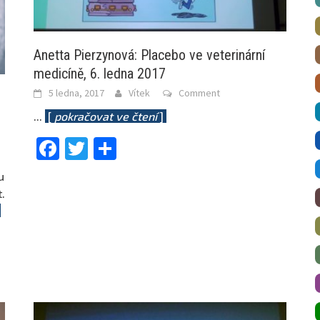
Anetta Pierzynová: Placebo ve veterinární
medicíně, 6. ledna 2017
5 ledna, 2017
Vítek
Comment
...
[
pokračovat ve čtení
]
Facebook
Twitter
Share
u
.
]