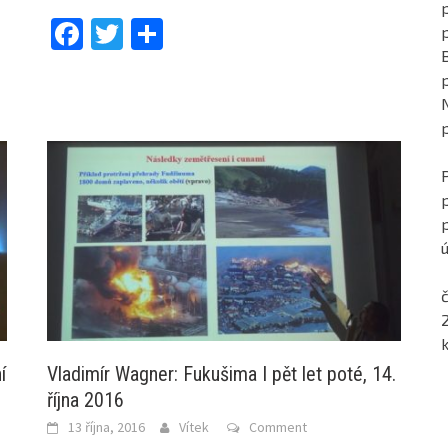
p
Facebook
Twitter
Share
ú
č
í
Vladimír Wagner: Fukušima I pět let poté, 14.
října 2016
13 října, 2016
Vítek
Comment