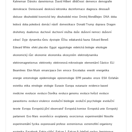
Kahneman
Dánsko
darwinismus
David Hilbert
dědičnost
demence
demografie
demokracie
Denisované
desková tektonika
dezinformace
diagnoza
dinosauři
diskuse
dlouhodobé kosmické lety
dlouhodobé mise
Dmitrij Mendělejev
DNA
doba
ledová
doba poledová
domácí násilí
domestikace
Donald Trump
doprava
Dragon
druhohory
dualismus
duchové
duchovní služba
duše
duševní nemoci
duševní
zdraví
Dyje
dynamika růstu
dystopie
Éčka
ediakarská fauna
Edvard Beneš
ekologie
Edward White
efekt placebo
Egypt
egyptologie
eidetická biologie
ekonomický růst
ekonomie
ekonomika
ekosystém
elektrodynamika
elektromagnetismus
elektronky
elektronová mikroskopie
elementární částice
ELI
Beamlines
Elon Musk
emancipace žen
emoce
Enceladus
eneolit
energetika
energie
entomologie
epidemiologie
epistemologie
EPR paradox
eroze
ESA
Esfahán
estetika
etika
etnologie
etologie
Eurasie
Europa
eutanazie
evidence based
evoluce
medicine
evoluce člověka
evoluce genomu
evoluce hvězd
evoluce
evoluční biologie
evoluční
parasitismu
evoluce virulence
evoluční psychologie
teorie
Evropa
Evropská jižní observatoř
Evropská komise
Evropská unie
Evropský
parlament
Exo Mars
exoměsíce
exoplanety
exorcismus
experimentální filosofie
experimentální fyzika
exponované profese
extremismus
extremofilní organismy
ezoterika
Facebook
Fakta vítězí
Falcon 1
Falcon 9
falešné zprávy
feminismus