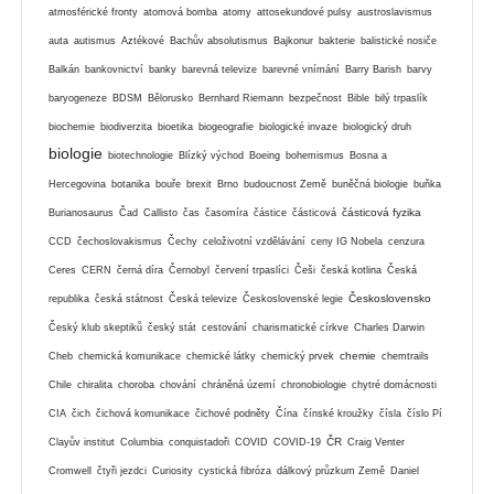
atmosférické fronty
atomová bomba
atomy
attosekundové pulsy
austroslavismus
auta
autismus
Aztékové
Bachův absolutismus
Bajkonur
bakterie
balistické nosiče
Balkán
bankovnictví
banky
barevná televize
barevné vnímání
Barry Barish
barvy
baryogeneze
BDSM
Bělorusko
Bernhard Riemann
bezpečnost
Bible
bilý trpaslík
biochemie
biodiverzita
bioetika
biogeografie
biologické invaze
biologický druh
biologie
biotechnologie
Blízký východ
Boeing
bohemismus
Bosna a
Hercegovina
botanika
bouře
brexit
Brno
budoucnost Země
buněčná biologie
buňka
částicová fyzika
Burianosaurus
Čad
Callisto
čas
časomíra
částice
částicová
CCD
čechoslovakismus
Čechy
celoživotní vzdělávání
ceny IG Nobela
cenzura
Ceres
CERN
černá díra
Černobyl
červení trpaslíci
Češi
česká kotlina
Česká
Československo
republika
česká státnost
Česká televize
Československé legie
Český klub skeptiků
český stát
cestování
charismatické církve
Charles Darwin
chemie
Cheb
chemická komunikace
chemické látky
chemický prvek
chemtrails
Chile
chiralita
choroba
chování
chráněná území
chronobiologie
chytré domácnosti
CIA
čich
čichová komunikace
čichové podněty
Čína
čínské kroužky
čísla
číslo Pí
ČR
Clayův institut
Columbia
conquistadoři
COVID
COVID-19
Craig Venter
Cromwell
čtyři jezdci
Curiosity
cystická fibróza
dálkový průzkum Země
Daniel