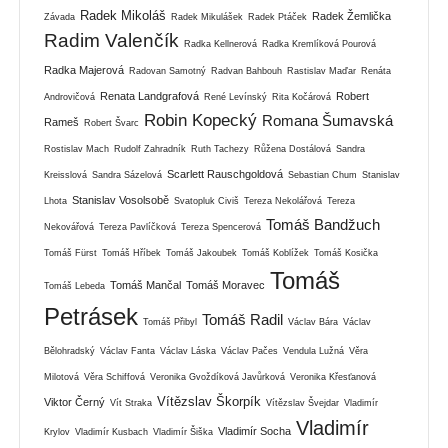
Radek Mikoláš
Radek Žemlička
Závada
Radek Mikulášek
Radek Ptáček
Radim Valenčík
Radka Kellnerová
Radka Kremlíková Pourová
Radka Majerová
Radovan Samotný
Radvan Bahbouh
Rastislav Maďar
Renáta
Renata Landgrafová
Robert
Androvičová
René Levínský
Rita Kočárová
Robin Kopecký
Romana Šumavská
Rameš
Robert Švarc
Rostislav Mach
Rudolf Zahradník
Ruth Tachezy
Růžena Dostálová
Sandra
Scarlett Rauschgoldová
Kreisslová
Sandra Sázelová
Sebastian Chum
Stanislav
Stanislav Vosolsobě
Lhota
Svatopluk Civiš
Tereza Nekolářová
Tereza
Tomáš Bandžuch
Nekovářová
Tereza Pavlíčková
Tereza Spencerová
Tomáš Fürst
Tomáš Hříbek
Tomáš Jakoubek
Tomáš Koblížek
Tomáš Kosička
Tomáš
Tomáš Mančal
Tomáš Moravec
Tomáš Lebeda
Petrásek
Tomáš Radil
Tomáš Přibyl
Václav Bára
Václav
Bělohradský
Václav Fanta
Václav Láska
Václav Pačes
Vendula Lužná
Věra
Milotová
Věra Schiffová
Veronika Gvoždíková Javůrková
Veronika Křesťanová
Vítězslav Škorpík
Viktor Černý
Vít Straka
Vítězslav Švejdar
Vladimír
Vladimír
Vladimír Socha
Krylov
Vladimír Kusbach
Vladimír Šiška