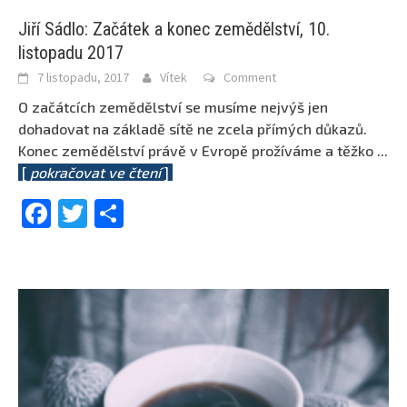
Jiří Sádlo: Začátek a konec zemědělství, 10.
listopadu 2017
7 listopadu, 2017
Vítek
Comment
O začátcích zemědělství se musíme nejvýš jen
dohadovat na základě sítě ne zcela přímých důkazů.
Konec zemědělství právě v Evropě prožíváme a těžko
...
[
pokračovat ve čtení
]
Facebook
Twitter
Share