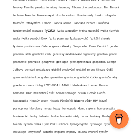
fenotyp
Fermiho paradox
fermiony
feromony
Fibonacciho posloupnost
film
filmová
filosofie
technika
filosofie mysli
filosofie vědomí
filosofie vědy
Finsko
fotografie
fotosféra
fotosyntéza
Francie
Francis Collins
Francisco Pizzaro
Fukušima
fyzika
fundamentální interakce
fyzika atmosféry
fyzika materiálů
fyzika nízkých
teplot
fyzika pevných látek
fyzika plazmatu
fyzika povrchů
fyzikální chemie
fyzikální pozitivismus
Galaxie
gama záblesky
Ganymedes
Gaza
Gemini 8
gender
generální štáb
genetické vady
geneticky modifikované organismy
genetika
genom
geografie
geologie
geochemie
geofyzika
geomagnetismus
geopolitika
George
Jeffreys
germáni
globalizace
globální oteplování
globální zmeny klimatu
GMO
goniometrické funkce
grafen
gravettien
gravitace
gravitační čočky
gravitační vlny
gravitační záření
Gulag
GW150914
HAARP
Habsburkové
Hamás
Hanibal
harmonie
HDP
helenistický svět
helioseismologie
helium
Hernán Cortés
historie vědy
heutagogika
Higgsův boson
Historie Pátečníků
HIV
hlavní
posloupnost
hlavolamy
hmota
hoaxy
homeopatie
Homo sapiens
homosexualita
horolezectví
houby
hrdinství
hudba
humanitní vědy
humor
hurikány
Huxley
hvězdy
hybridní válka
Hyde Park Civilizace
hydrogeografie
hydrologie
hypnóza
ichtyologie
ichtyosauři
ilumináti
imigranti
impakty
imunita
imunitní systém