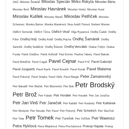
Miloslav Špecián
Mirko Rokyta
Miroslav Bárta
Jirků
Miloslav Šindelář
Miroslav Havránek
Miroslav Brož
Miroslav Horký
Miroslav Kutal
Miroslav Kutílek
Miroslav Petříček
Miroslav Mareš
Miroslav
Scheinost
Monika Barton
Monika Mareková
Nina Andrš Fárová
Norbert Werner
Oldřich Vinař
Oldřich Semerák
Oldřich Tůma
Olga Ryparová
Ondřej Čadek
Ondřej
Ondřej Šamárek
Ondřej Holý
Fišer
Ondřej Kolář
Ondřej Pejcha
Ondřej
Ondřej Vencálek
Santolík
Ondřej Sedláček
Ondřej Šrámek
Otakar Foltýn
Otakar
Funda
Patrik Doldžev
Patrik Kořenář
Paul Ermite
Paulína Tabery
Pavel Bakule
Pavel Cejnar
Pavel Gabzdyl
Pavel Boháček
Pavel Cagaš
Pavel Frič
Pavel Materna
Pavel Jungwirth
Pavel Kasík
Pavel Kosatík
Pavel Kozák
Peter Zamarovský
Pavel Pokorný
Pavel Stopka
Pavel Váňa
Pavol Bargár
Petr Brodský
Petr Bakalář
Petr Blažek
Petr Blumentrit
Petr Bob
Petr Brož
Petr Horálek
Petr Fabián
Petr Houdek
Petr Jan Juračka
Petr Jan Vinš
Petr Janeček
Petr Kulhánek
Petr Kabáth
Petr Koubský
Petr Scheirich
Petr Morávek
Petr Neruda
Petr Pavel
Petr Pokorný
Petr Slavíček
Petr Tomek
Petr Wawrosz
Petr Tureček
Petr Tolar
Petr Voříšek
Petra Hyklová
Prokop Hapala
Petra Mlejnková
Petra Procházková
Prokop