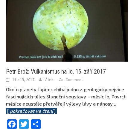
Petr Brož: Vulkanismus na Io, 15. září 2017
11 září, 2017
Vítek
Comment
Okolo planety Jupiter obíhá jedno z geologicky nejvíce
fascinujících těles Sluneční soustavy – měsíc Io. Povrch
měsíce neustále přetvářejí výlevy lávy a nánosy
...
[
pokračovat ve čtení
]
Facebook
Twitter
Share