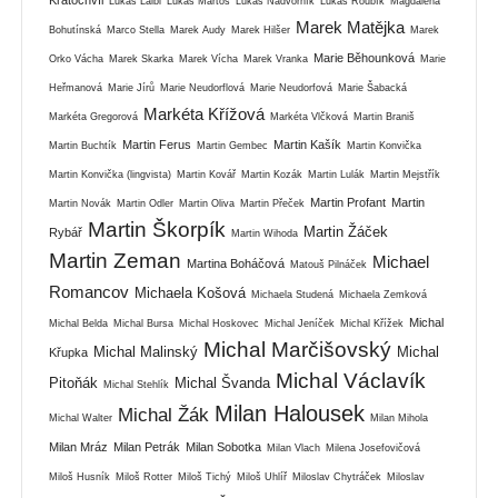
Kratochvíl
Lukáš Laibl
Lukáš Martoš
Lukáš Nádvorník
Lukáš Roubík
Magdalena
Marek Matějka
Bohutínská
Marco Stella
Marek Audy
Marek Hilšer
Marek
Marie Běhounková
Orko Vácha
Marek Skarka
Marek Vícha
Marek Vranka
Marie
Heřmanová
Marie Jírů
Marie Neudorflová
Marie Neudorfová
Marie Šabacká
Markéta Křížová
Markéta Gregorová
Markéta Vlčková
Martin Braniš
Martin Ferus
Martin Kašík
Martin Buchtík
Martin Gembec
Martin Konvička
Martin Konvička (lingvista)
Martin Kovář
Martin Kozák
Martin Lulák
Martin Mejstřík
Martin Profant
Martin
Martin Novák
Martin Odler
Martin Oliva
Martin Přeček
Martin Škorpík
Martin Žáček
Rybář
Martin Wihoda
Martin Zeman
Michael
Martina Boháčová
Matouš Pilnáček
Romancov
Michaela Košová
Michaela Studená
Michaela Zemková
Michal
Michal Belda
Michal Bursa
Michal Hoskovec
Michal Jeníček
Michal Křížek
Michal Marčišovský
Michal Malinský
Michal
Křupka
Michal Václavík
Pitoňák
Michal Švanda
Michal Stehlík
Milan Halousek
Michal Žák
Michal Walter
Milan Mihola
Milan Mráz
Milan Petrák
Milan Sobotka
Milan Vlach
Milena Josefovičová
Miloš Husník
Miloš Rotter
Miloš Tichý
Miloš Uhlíř
Miloslav Chytráček
Miloslav