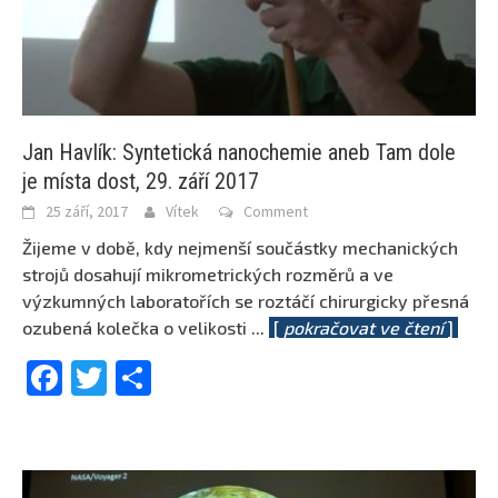
Jan Havlík: Syntetická nanochemie aneb Tam dole
je místa dost, 29. září 2017
25 září, 2017
Vítek
Comment
Žijeme v době, kdy nejmenší součástky mechanických
strojů dosahují mikrometrických rozměrů a ve
výzkumných laboratořích se roztáčí chirurgicky přesná
ozubená kolečka o velikosti
...
[
pokračovat ve čtení
]
Facebook
Twitter
Share