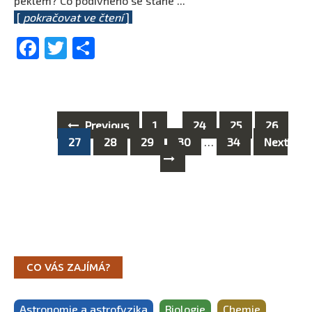
peklem? Co podivného se stane
...
[
pokračovat ve čtení
]
Facebook
Twitter
Share
Previous
1
…
24
25
26
Posts
27
28
29
30
…
34
Next
navigation
CO VÁS ZAJÍMÁ?
Astronomie a astrofyzika
Biologie
Chemie