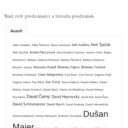
Naši milí přednášející a témata přednášek
Autoři
Aleš Špičák
Aleš Kuběna
Adam Hradilek
Adéla Šimková
Alena Lehnerová
Anetta Pierzynová
Aleš Stuchlík
Anna Pospěch Durnová
Antonín Vítek
Balász
Komoróczy
Barbara Oudová Holcátová
Barbora Šmídová
Barbora Urbanová
Bohuslav Rudolf
Břetislav Fajkus
Břetislav Tureček
Bohumír Janský
Claire Klingenberg
Bronislav Ostřanský
Cyril Brom
Cyril Hoschl
Dagmar Krejčí
Dan Černý
Dagmar Lálová
Dan Bárta
Dana Drábová
Daniel Koťátko
Daniel
Madzia
Daniel Scheirich
Daniel Stach
Darina Vymětalíková
David Anthony
David Černý
David Heyrovský
Procházka
David Král
David Šanc
David Schmoranzer
David Storch
David Svoboda
David Vokrouhlický
Dušan
Denisa Kubániová
Denisa Nečasová
Drahomír Suchánek
Majer