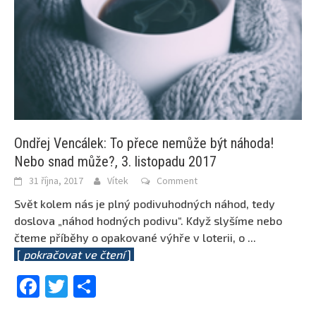
Ondřej Vencálek: To přece nemůže být náhoda!
Nebo snad může?, 3. listopadu 2017
31 října, 2017
Vítek
Comment
Svět kolem nás je plný podivuhodných náhod, tedy
doslova „náhod hodných podivu“. Když slyšíme nebo
čteme příběhy o opakované výhře v loterii, o
...
[
pokračovat ve čtení
]
Facebook
Twitter
Share