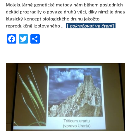
Molekulárně genetické metody nám během posledních
dekád prozradily o povaze druhů věci, díky nimž je dnes
klasický koncept biologického druhu jakožto
reprodukčně izolovaného
...
[
pokračovat ve čtení
]
Facebook
Twitter
Share