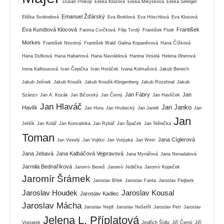
Dušan Prokop
Eliška Klozová
Eliška Mikysková
Eliška Selinger
Emanuel Žďárský
Eliška Svobodová
Eva Broklová
Eva Höschlová
Eva Klusová
Eva Kundtová Klocová
František
Fatima Cvrčková
Filip Tvrdý
František Flodr
Morkes
František Novotný
František Wald
Galina Kopaněvová
Hana Čížková
Hana Dufková
Hana Habartová
Hana Navrátilová
Hanina Veselá
Helena Illnerová
Irena Kalhousová
Ivan Čepička
Ivan Horáček
Ivana Kolmašová
Jakub Benech
Jakub Jelínek
Jakub Kroulík
Jakub Kroulík-Klingenberg
Jakub Rozehnal
Jakub
Jan Fábry
Jan
Szánzo
Jan A. Kozák
Jan Bičovský
Jan Černý
Jan Havlíček
Jan Hlaváč
Jan Janko
Havlík
Jan Hora
Jan Hrubecký
Jan Janek
Jan
Jan
Jehlík
Jan Kolář
Jan Konvalinka
Jan Rybář
Jan Špaček
Jan Stěnička
Toman
Jana Cíglerová
Jan Veselý
Jan Vojtko
Jan Votýpka
Jan Wintr
Jana Jebavá
Jana Kalbáčová Vejpravová
Jana Mynářová
Jana Nenadalová
Jarmila Bednaříková
Jaromír Beneš
Jaromír Jedlička
Jaromír Kopeček
Jaromír Šrámek
Jaroslav Bílek
Jaroslav Fanta
Jaroslav Flejberk
Jaroslav Houdek
Jaroslav Kousal
Jaroslav Kadlec
Jaroslav Mácha
Jaroslav Nejdl
Jaroslav Nešetřil
Jaroslav Petr
Jaroslav
Jelena L. Příplatová
Vostatek
Jindřich Šídlo
Jiří Černý
Jiří