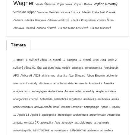
Wagner
Vojtěch Novotný
Vlasta Štekrová
Vojen Ložek
Vojtěch Barták
Vratislav Rýpar
Vratislav Vaníček
Yvonna Fričová
Zdeněk Kratochvíl
Zdeněk
Zadražil
Zdeňka Bendová
Zdeňka Petáková
Zdeňka Pospíšilová
Zdislav Šíma
Zdislava Pokorná
Zuzana Kříhová
Zuzana Marie Kostićová
Zuzana Musilová
Témata
1. století
1. světová válka
16. století
17. listopad
17. století
1918
1984
1989
2.
světová válka
60. léta
absolutní nula
Abúsír
adaptace
aerodynamika
Afghánistán
AFO
Afrika
AI
AIDS
aktivismus
akustika
Alan Shepard
Albert Einstein
alchymie
alternativní metody
altruismus
amatérská věda
Amazonie
Amazonka
Amerika
analýza textu
andragogika
André Geim
Andrew Wiles
anekdoty
Anglie
anihilace
anorganická chemie
Antarktida
antibiotická rezistence
antibiotika
antihmota
antika
antiscientismus
antivakcinační hnutí
Antoine Lavoisier
antropologie
Apollo 1
Apollo
11
Apollo 14
Apollo 8
apologetika
archeologie
architektura
argumentace
Aristoteles
astrobiologie
armáda
Armáda ČR
asexualita
Asie
asteroidy
astrochemie
astrofyzika
astronomie
astrofotografie
astronavigace
ateismus
atmosféra