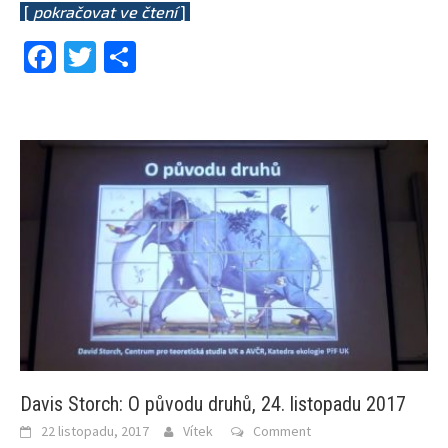
[
pokračovat ve čtení
]
Facebook
Twitter
Share
Davis Storch: O původu druhů, 24. listopadu 2017
22 listopadu, 2017
Vítek
Comment