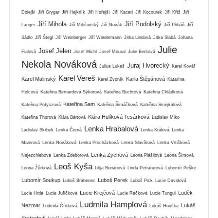
Dolejší
Jiří Grygar
Jiří Hejkrlík
Jiří Hořejší
Jiří Kacetl
Jiří Kocourek
Jiří Kříž
Jiří
Jiří Mihola
Jiří Podolský
Langer
Jiří Mikšovský
Jiří Novák
Jiří Přibáň
Jiří
Sádlo
Jiří Štegl
Jiří Weinberger
Jiří Wiedermann
Jitka Lindová
Jitka Slabá
Johana
Julie
Josef Jelen
Fialová
Josef Michl
Josef Moural
Julie Beritová
Nekola Nováková
Juraj Hvorecký
Julius Lukeš
Karel Kovář
Karel Vereš
Karel Malinský
Karla Štěpánová
Karel Zvoník
Katarína
Holcová
Kateřina Bernardová Sýkorová
Kateřina Buchtová
Kateřina Chládková
Kateřina Sam
Kateřina Potyszová
Kateřina Šimáčková
Kateřina Smejkalová
Klára Hulíková Tesárková
Kateřina Thorová
Klára Bártová
Ladislav Miko
Lenka Hrabalová
Ladislav Skrbek
Lenka Černá
Lenka Králová
Lenka
Maierová
Lenka Nováková
Lenka Procházková
Lenka Slavíková
Lenka Vrtišková
Lenka Zychová
Nejezchlebová
Lenka Zdeborová
Leona Plášilová
Leona Šímová
Leoš Kyša
Leona Žůrková
Lilija Burianová
Linda Petraturová
Lubomír Peške
Lubomír Soukup
Luboš Perek
Luboš Brabenec
Luboš Pick
Lucie Davidová
Lucie Krejčová
Luděk
Lucie Hrdá
Lucie Juřičková
Lucie Ráčková
Lucie Tungul
Ludmila Hamplová
Nezmar
Lukáš
Ludmila Čírtková
Lukáš Houška