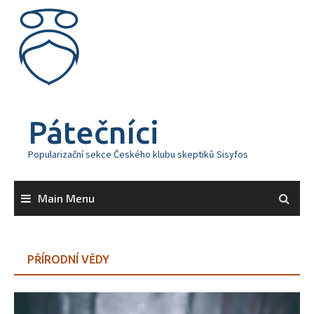
Skip
to
content
Pátečníci
Popularizační sekce Českého klubu skeptiků Sisyfos
Main Menu
PŘÍRODNÍ VĚDY