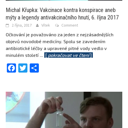
Michal Křupka: Vakcinace kontra konspirace aneb
mýty a legendy antivakcinačního hnutí, 6. října 2017
2 října, 2017
Vítek
Comment
Očkování je považováno za jeden z nejzásadnějších
objevů novodobé medicíny. Spolu se zavedením
antibiotické léčby a upravené pitné vody vedlo v
minulém století
...
[
pokračovat ve čtení
]
Facebook
Twitter
Share