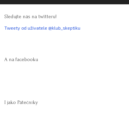
Sledujte nás na twitteru!
Tweety od uživatele @klub_skeptiku
A na facebooku
I jako Pátečníky