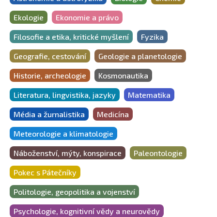
Ekologie
Ekonomie a právo
Filosofie a etika, kritické myšlení
Fyzika
Geografie, cestování
Geologie a planetologie
Historie, archeologie
Kosmonautika
Literatura, lingvistika, jazyky
Matematika
Média a žurnalistika
Medicína
Meteorologie a klimatologie
Náboženství, mýty, konspirace
Paleontologie
Pokec s Pátečníky
Politologie, geopolitika a vojenství
Psychologie, kognitivní vědy a neurovědy