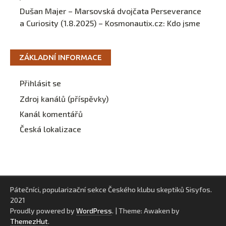
Dušan Majer – Marsovská dvojčata Perseverance
a Curiosity (1.8.2025) – Kosmonautix.cz
:
Kdo jsme
ZÁKLADNÍ INFORMACE
Přihlásit se
Zdroj kanálů (příspěvky)
Kanál komentářů
Česká lokalizace
Pátečníci, popularizační sekce Českého klubu skeptiků Sisyfos.
2021
Proudly powered by
WordPress
.
|
Theme: Awaken by
ThemezHut
.